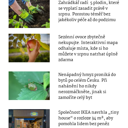
Zahrádkář radí: 5 plodin, které
se vyplatí zasadit právě v
srpnu. Porostou téměř bez
jakékoliv péče až do podzimu
Sezónní ovoce zbytečně
nekupujte. Interaktivní mapa
odhaluje místa, kde si ho
můžete v srpnu natrhat úplně
zdarma
Nenápadný hmyz proniká do
bytů po celém Česku. Při
nahánění ho nikdy
nerozmáčkněte, jinak si
zamoříte celý byt
Společnost IKEA navrhla „tiny
house“ o rozloze 34 m², aby
pomohla lidem bez peněz