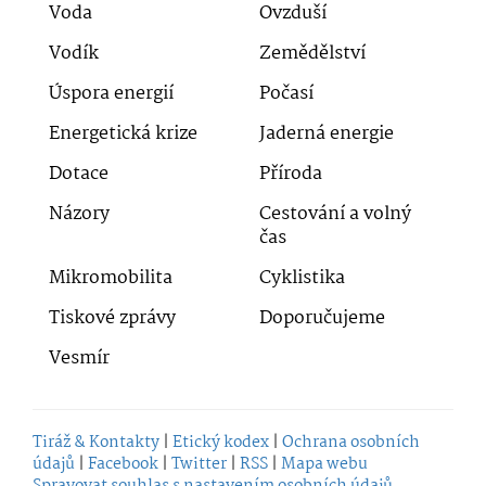
Voda
Ovzduší
Vodík
Zemědělství
Úspora energií
Počasí
Energetická krize
Jaderná energie
Dotace
Příroda
Názory
Cestování a volný
čas
Mikromobilita
Cyklistika
Tiskové zprávy
Doporučujeme
Vesmír
Tiráž & Kontakty
|
Etický kodex
|
Ochrana osobních
údajů
|
Facebook
|
Twitter
|
RSS
|
Mapa webu
Spravovat souhlas s nastavením osobních údajů