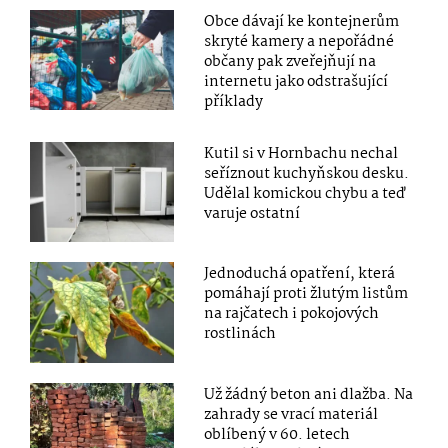
Obce dávají ke kontejnerům
skryté kamery a nepořádné
občany pak zveřejňují na
internetu jako odstrašující
příklady
Kutil si v Hornbachu nechal
seříznout kuchyňskou desku.
Udělal komickou chybu a teď
varuje ostatní
Jednoduchá opatření, která
pomáhají proti žlutým listům
na rajčatech i pokojových
rostlinách
Už žádný beton ani dlažba. Na
zahrady se vrací materiál
oblíbený v 60. letech