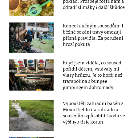
poklad: Prospěje rostlinám a
odradí slimáky i další škůdce
Konec hlučným sousedům: I
běžné sekání trávy omezují
přísná pravidla. Za porušení
hrozí pokuta
Když jsem viděla, co soused
pořídil dětem, vstávaly mi
vlasy hrůzou. Je to horší než
trampolína s bungee
jumpingem dohromady
Vypouštěli zahradní bazén z
Mountfieldu na zahradu a
sousedům způsobili škodu ve
výši 150 tisíc korun