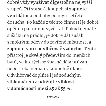
dobré vždy
využívat digestoř
na nejvyšší
stupeň. Při sprše či koupeli si
zapněte
ventilátor
a podlahy po mytí setřete
dosucha. Po každé z těchto činností je dobré
opět na pár minut vyvětrat. Pokud nemáte
sušičku na prádlo, je dobré dát sušák
s mokrými oděvy do zavřené místnosti a
zapnout v ní i odvlhčovač vzduchu
. Tento
přístroj je skvělý především do menších
bytů, ve kterých se špatně dělá průvan,
nebo třeba nemají v koupelně okno.
Odvlhčovač doplňte i jednoduchým
vlhkoměrem a
udržujte vlhkost
v domácnosti mezi 45 až 55 %
.