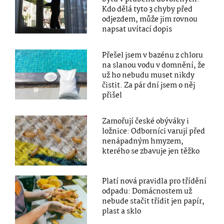
Kdo dělá tyto 3 chyby před
odjezdem, může jim rovnou
napsat uvítací dopis
Přešel jsem v bazénu z chloru
na slanou vodu v domnění, že
už ho nebudu muset nikdy
čistit. Za pár dní jsem o něj
přišel
Zamořují české obýváky i
ložnice: Odborníci varují před
nenápadným hmyzem,
kterého se zbavuje jen těžko
Platí nová pravidla pro třídění
odpadu: Domácnostem už
nebude stačit třídit jen papír,
plast a sklo