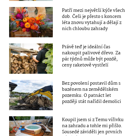
Patří mezi největší kýče všech
dob. Češi je přesto s koncem
léta znovu vytahují a dělají z
nich chloubu zahrady
Právě teď je ideální čas
nakoupit palivové dřevo. Za
pár týdnů může být pozdě,
ceny raketově vystřelí
Bez povolení postavil dům s
bazénem na zemědělském
pozemku. O patnáct let
později stát nařídil demolici
Koupil jsem si z Temu vířivku
na zahradu a tohle mi přišlo.
Sousedé záviděli jen prvních