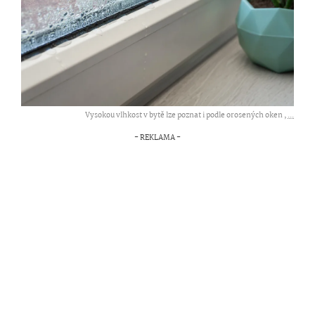
Vysokou vlhkost v bytě lze poznat i podle orosených oken ,
...