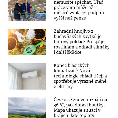
nemusíte spěchat. Úřad
práce vám může až 11
měsíců vyplácet podporu
vyšší než penze
Zahradní hnojivo z
kuchyňských zbytků je
hotový poklad: Prospěje
rostlinám a odradí slimáky
i další škůdce
Konec klasických
klimatizací: Nová
technologie chladí tišeji a
spotřebuje výrazně méně
elektřiny
Česko se znovu rozpálí na
36 °C, pak dorazí bouřky.
Mapa ukazuje situaci v
krajích, kde teploty