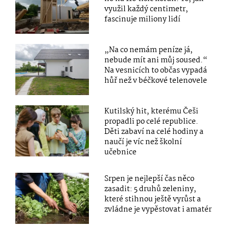
využil každý centimetr,
fascinuje miliony lidí
„Na co nemám peníze já,
nebude mít ani můj soused.“
Na vesnicích to občas vypadá
hůř než v béčkové telenovele
Kutilský hit, kterému Češi
propadli po celé republice.
Děti zabaví na celé hodiny a
naučí je víc než školní
učebnice
Srpen je nejlepší čas něco
zasadit: 5 druhů zeleniny,
které stihnou ještě vyrůst a
zvládne je vypěstovat i amatér