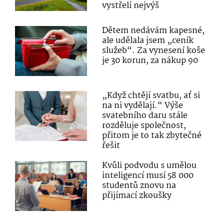
vystřelí nejvýš
Dětem nedávám kapesné,
ale udělala jsem „ceník
služeb“. Za vynesení koše
je 30 korun, za nákup 90
„Když chtějí svatbu, ať si
na ni vydělají.“ Výše
svatebního daru stále
rozděluje společnost,
přitom je to tak zbytečné
řešit
Kvůli podvodu s umělou
inteligencí musí 58 000
studentů znovu na
přijímací zkoušky