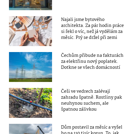
Najali jsme bytového
architekta. Za pár hodin práce
si řekl o víc, než já vydělám za
měsíc. Prý se držel při zemi
Čechům přibude na fakturách
za elektřinu nový poplatek.
Dotkne se všech domácností
Češi ve vedrech zalévají
zahradu špatně. Rostliny pak
neuhynou suchem, ale
špatnou zálivkou
Dům postavil za měsíc a vyšel
ho na 110 tisíc korun. To, jak