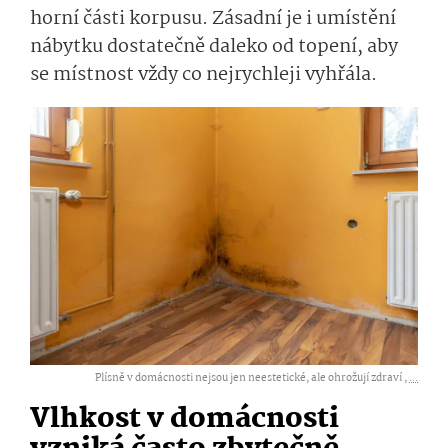
horní části korpusu. Zásadní je i umístění
nábytku dostatečně daleko od topení, aby
se místnost vždy co nejrychleji vyhřála.
Plísně v domácnosti nejsou jen neestetické, ale ohrožují zdraví ,
...
Vlhkost v domácnosti