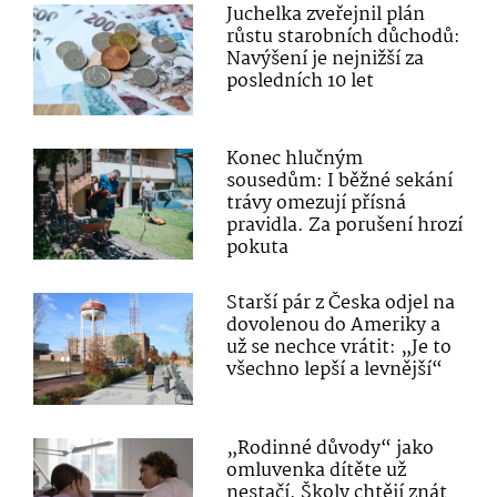
Juchelka zveřejnil plán
růstu starobních důchodů:
Navýšení je nejnižší za
posledních 10 let
Konec hlučným
sousedům: I běžné sekání
trávy omezují přísná
pravidla. Za porušení hrozí
pokuta
Starší pár z Česka odjel na
dovolenou do Ameriky a
už se nechce vrátit: „Je to
všechno lepší a levnější“
„Rodinné důvody“ jako
omluvenka dítěte už
nestačí. Školy chtějí znát