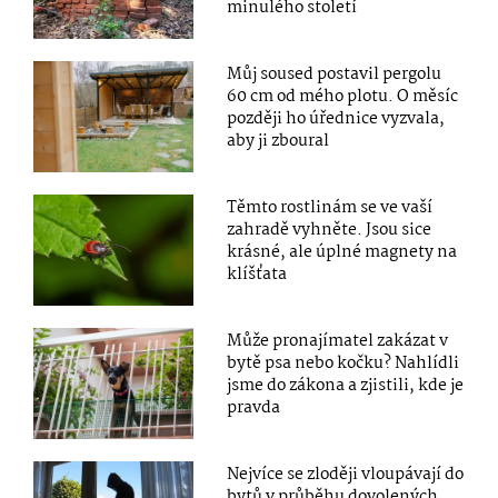
minulého století
Můj soused postavil pergolu
60 cm od mého plotu. O měsíc
později ho úřednice vyzvala,
aby ji zboural
Těmto rostlinám se ve vaší
zahradě vyhněte. Jsou sice
krásné, ale úplné magnety na
klíšťata
Může pronajímatel zakázat v
bytě psa nebo kočku? Nahlídli
jsme do zákona a zjistili, kde je
pravda
Nejvíce se zloději vloupávají do
bytů v průběhu dovolených.