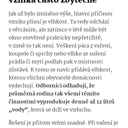
vzniká často zbytečně
Jak už bylo zmíněno výše, hlavní příčinou
vzniku plísní je vlhkost. Ta tedy odchází
s větráním, ale zatímco v létě může být
okno otevřené prakticky nepřetržitě,
v zimě to tak není. Veškerá pára z vaření,
koupele či sprchy nebo vlhko ze sušení
prádla či mytí podlah pak v místnosti
zůstává. K tomu se navíc přidává vlhkost,
kterou všichni obyvatelé domácnosti
vydechují.
Odborníci odhadují, že
průměrná rodina tak všemi těmito
činnostmi vyprodukuje denně až 12 litrů
„vody“
, která se drží ve vzduchu.
Řešení je přitom velmi snadné. Při vaření je