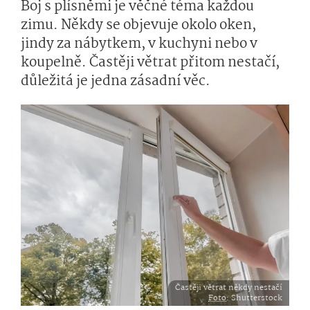
Boj s plísněmi je věčné téma každou
zimu. Někdy se objevuje okolo oken,
jindy za nábytkem, v kuchyni nebo v
koupelně. Častěji větrat přitom nestačí,
důležitá je jedna zásadní věc.
Častěji větrat někdy nestačí
Foto
: Shutterstock