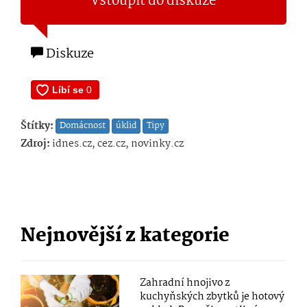
Vstoupit do diskuze
Diskuze
Štítky:
Domácnost
úklid
Tipy
Zdroj:
idnes.cz, cez.cz, novinky.cz
Nejnovější z kategorie
Zahradní hnojivo z
kuchyňských zbytků je hotový