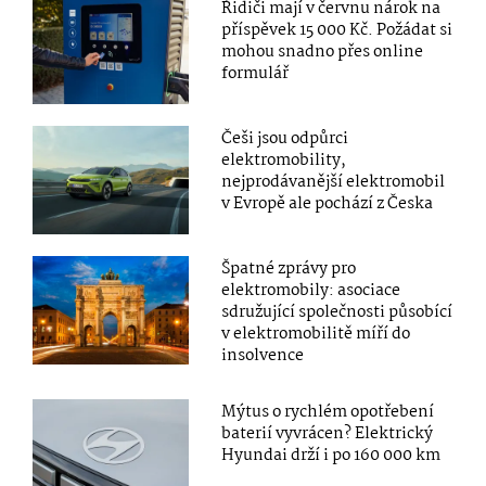
Řidiči mají v červnu nárok na
příspěvek 15 000 Kč. Požádat si
mohou snadno přes online
formulář
Češi jsou odpůrci
elektromobility,
nejprodávanější elektromobil
v Evropě ale pochází z Česka
Špatné zprávy pro
elektromobily: asociace
sdružující společnosti působící
v elektromobilitě míří do
insolvence
Mýtus o rychlém opotřebení
baterií vyvrácen? Elektrický
Hyundai drží i po 160 000 km