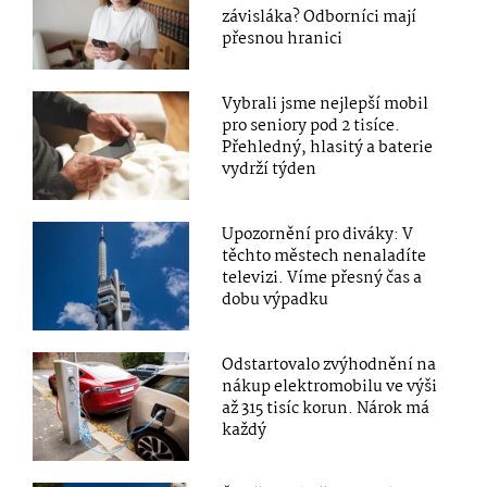
závisláka? Odborníci mají
přesnou hranici
Vybrali jsme nejlepší mobil
pro seniory pod 2 tisíce.
Přehledný, hlasitý a baterie
vydrží týden
Upozornění pro diváky: V
těchto městech nenaladíte
televizi. Víme přesný čas a
dobu výpadku
Odstartovalo zvýhodnění na
nákup elektromobilu ve výši
až 315 tisíc korun. Nárok má
každý