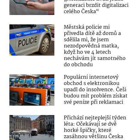
generaci brzdit digitalizaci
celého Česka“
Městská policie mi
přivedla dítě až domů a
sdělila mi, že jsem
nezodpovědná matka,
když ho ve 4 letech
nechávám jít samotného
do obchodu
Populární internetový
obchod s elektronikou
upadl do insolvence. Češi
budou mít problém získat
své peníze při reklamaci
Přichází nejteplejší týden
léta: Očekávají se dvě
horké špičky, které
zasáhnou většinu Česka