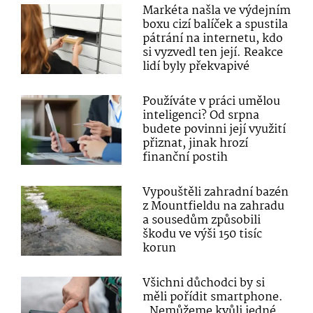
Markéta našla ve výdejním
boxu cizí balíček a spustila
pátrání na internetu, kdo
si vyzvedl ten její. Reakce
lidí byly překvapivé
Používáte v práci umělou
inteligenci? Od srpna
budete povinni její využití
přiznat, jinak hrozí
finanční postih
Vypouštěli zahradní bazén
z Mountfieldu na zahradu
a sousedům způsobili
škodu ve výši 150 tisíc
korun
Všichni důchodci by si
měli pořídit smartphone.
„Nemůžeme kvůli jedné