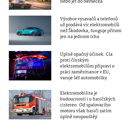
nebo jet do Německa
Výrobce vysavačů a telefonů
už prodává víc elektromobilů
než Škodovka, funguje přitom
jen na jednom trhu
Úplně opačný účinek. Cla
proti čínským
elektromobilům připraví o
práci zaměstnance v EU,
varuje šéf automobilky
Elektromobilita je
budoucností i u hasičských
cisteren. Od spalovacího
motoru však hasiči zatím
úplně neupouštějí