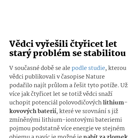
Vědci vyřešili čtyřicet let
starý problém se stabilitou
V současné době se ale
podle studie
, kterou
vědci publikovali v časopise Nature
podařilo najít průlom a řešit tyto potíže. Už
více jak čtyřicet let se totiž vědci snaží
uchopit potenciál polovodičových
lithium-
kovových baterií
, které ve srovnání s již
zmíněnými lithium-iontovými bateriemi
pojmou podstatně více energie ve stejném
objemu a navíc je možné je
nabít za zlomek