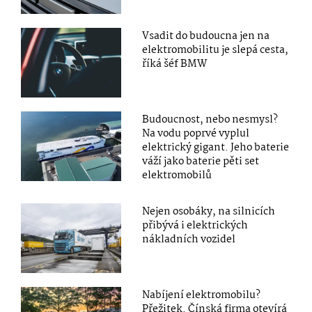
Vsadit do budoucna jen na
elektromobilitu je slepá cesta,
říká šéf BMW
Budoucnost, nebo nesmysl?
Na vodu poprvé vyplul
elektrický gigant. Jeho baterie
váží jako baterie pěti set
elektromobilů
Nejen osobáky, na silnicích
přibývá i elektrických
nákladních vozidel
Nabíjení elektromobilu?
Přežitek. Čínská firma otevírá