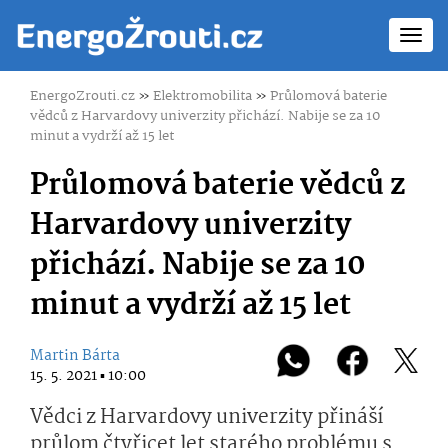
Toggl
navig
EnergoZrouti.cz
»
Elektromobilita
»
Průlomová baterie
vědců z Harvardovy univerzity přichází. Nabije se za 10
minut a vydrží až 15 let
Průlomová baterie vědců z
Harvardovy univerzity
přichází. Nabije se za 10
minut a vydrží až 15 let
Martin Bárta
15. 5. 2021 ▪ 10:00
Vědci z Harvardovy univerzity přináší
průlom čtyřicet let starého problému s