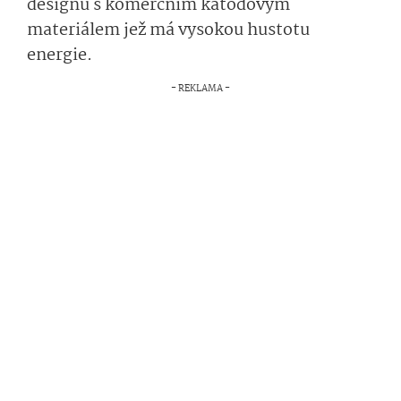
designu s komerčním katodovým
materiálem jež má vysokou hustotu
energie.