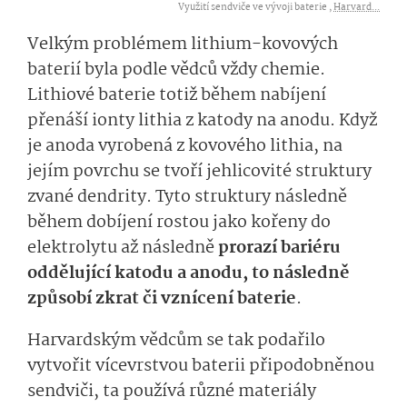
Využití sendviče ve vývoji baterie ,
Harvard...
Velkým problémem lithium-kovových
baterií byla podle vědců vždy chemie.
Lithiové baterie totiž během nabíjení
přenáší ionty lithia z katody na anodu. Když
je anoda vyrobená z kovového lithia, na
jejím povrchu se tvoří jehlicovité struktury
zvané dendrity. Tyto struktury následně
během dobíjení rostou jako kořeny do
elektrolytu až následně
prorazí bariéru
oddělující katodu a anodu, to následně
způsobí zkrat či vznícení baterie
.
Harvardským vědcům se tak podařilo
vytvořit vícevrstvou baterii připodobněnou
sendviči, ta používá různé materiály