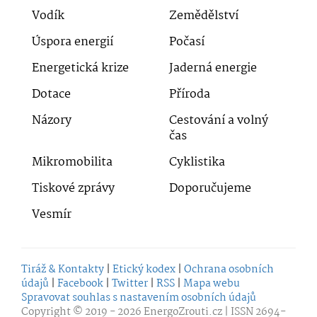
Vodík
Zemědělství
Úspora energií
Počasí
Energetická krize
Jaderná energie
Dotace
Příroda
Názory
Cestování a volný
čas
Mikromobilita
Cyklistika
Tiskové zprávy
Doporučujeme
Vesmír
Tiráž & Kontakty
|
Etický kodex
|
Ochrana osobních
údajů
|
Facebook
|
Twitter
|
RSS
|
Mapa webu
Spravovat souhlas s nastavením osobních údajů
Copyright © 2019 - 2026
EnergoZrouti.cz
| ISSN 2694-