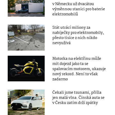
v Německu už dvacátou
výměnnou stanici pro baterie
elektromobilů
Stát utrácí miliony za
nabíječky pro elektromobily,
přesto tisíce z nich nikdo
nevyužívá
Motorka na elektřinu může
mít dojezd jako ta se
spalovacím motorem, ukazuje
nový rekord. Není to však
zadarmo
Čekali jsme tsunami, přišla
jen malá vlna. Čínská auta se
v Česku zatím drží zpátky