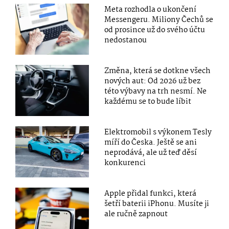
Meta rozhodla o ukončení
Messengeru. Miliony Čechů se
od prosince už do svého účtu
nedostanou
Změna, která se dotkne všech
nových aut: Od 2026 už bez
této výbavy na trh nesmí. Ne
každému se to bude líbit
Elektromobil s výkonem Tesly
míří do Česka. Ještě se ani
neprodává, ale už teď děsí
konkurenci
Apple přidal funkci, která
šetří baterii iPhonu. Musíte ji
ale ručně zapnout