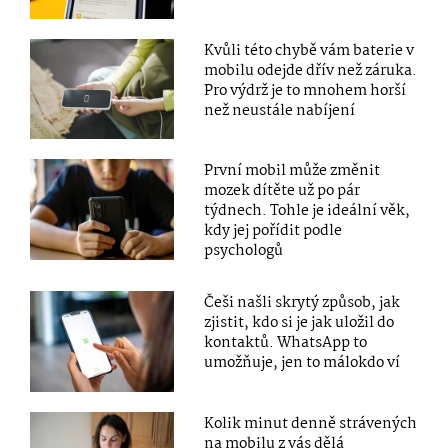
Kvůli této chybě vám baterie v
mobilu odejde dřív než záruka.
Pro výdrž je to mnohem horší
než neustále nabíjení
První mobil může změnit
mozek dítěte už po pár
týdnech. Tohle je ideální věk,
kdy jej pořídit podle
psychologů
Češi našli skrytý způsob, jak
zjistit, kdo si je jak uložil do
kontaktů. WhatsApp to
umožňuje, jen to málokdo ví
Kolik minut denně strávených
na mobilu z vás dělá