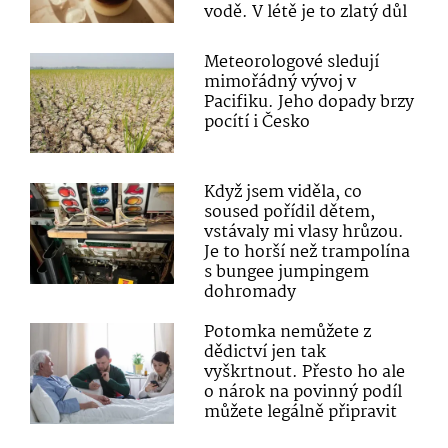
vodě. V létě je to zlatý důl
Meteorologové sledují
mimořádný vývoj v
Pacifiku. Jeho dopady brzy
pocítí i Česko
Když jsem viděla, co
soused pořídil dětem,
vstávaly mi vlasy hrůzou.
Je to horší než trampolína
s bungee jumpingem
dohromady
Potomka nemůžete z
dědictví jen tak
vyškrtnout. Přesto ho ale
o nárok na povinný podíl
můžete legálně připravit