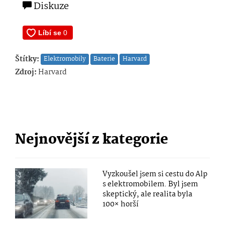
Diskuze
Štítky:
Elektromobily
Baterie
Harvard
Zdroj:
Harvard
Nejnovější z kategorie
Vyzkoušel jsem si cestu do Alp
s elektromobilem. Byl jsem
skeptický, ale realita byla
100× horší