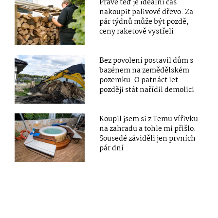
Právě teď je ideální čas
nakoupit palivové dřevo. Za
pár týdnů může být pozdě,
ceny raketově vystřelí
Bez povolení postavil dům s
bazénem na zemědělském
pozemku. O patnáct let
později stát nařídil demolici
Koupil jsem si z Temu vířivku
na zahradu a tohle mi přišlo.
Sousedé záviděli jen prvních
pár dní