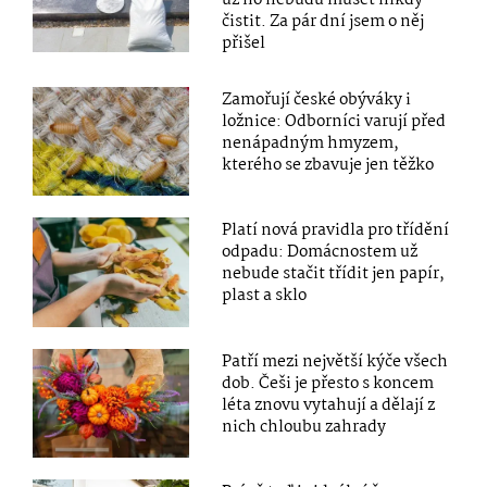
už ho nebudu muset nikdy
čistit. Za pár dní jsem o něj
přišel
Zamořují české obýváky i
ložnice: Odborníci varují před
nenápadným hmyzem,
kterého se zbavuje jen těžko
Platí nová pravidla pro třídění
odpadu: Domácnostem už
nebude stačit třídit jen papír,
plast a sklo
Patří mezi největší kýče všech
dob. Češi je přesto s koncem
léta znovu vytahují a dělají z
nich chloubu zahrady