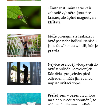
Těmto rostlinám se ve vaší
zahradě vyhněte. Jsou sice
krásné, ale úplné magnety na
klíšťata
Může pronajímatel zakázat v
bytě psa nebo kočku? Nahlídli
jsme do zákona a zjistili, kde je
pravda
Nejvíce se zloději vloupávají do
bytů v průběhu dovolených.
Kdo dělá tyto 3 chyby před
odjezdem, může jim rovnou
napsat uvítací dopis
Přešel jsem v bazénu z chloru
na slanou vodu v domnění, že