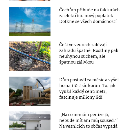
Čechům přibude na fakturách
za elektřinu nový poplatek.
Dotkne se všech domácností
Češi ve vedrech zalévají
zahradu špatně. Rostliny pak
neuhynou suchem, ale
špatnou zálivkou
Dům postavil za měsíc a vyšel
ho na 110 tisíc korun. To, jak
využil každý centimetr,
fascinuje miliony lidí
„Na co nemám peníze já,
nebude mít ani můj soused.“
Na vesnicích to občas vypadá