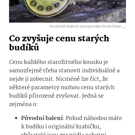
Na starších budících jsou zpravidla římské číslice ,
...
Co zvyšuje cenu starých
budíků
Cenu každého starožitného kousku je
samozřejmě třeba stanovit individuálně a
nejde ji zobecnit. Nicméně lze říct, že
některé parametry mohou cenu starých
budíků přirozeně zvyšovat. Jedná se
zejména o:
Původní balení
: Pokud náhodou máte
k budíku i originální krabičku,