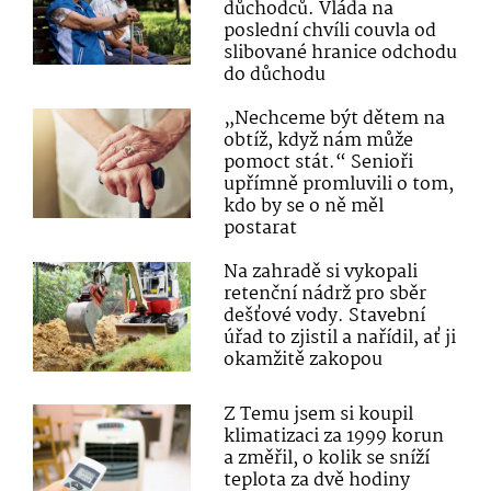
důchodců. Vláda na
poslední chvíli couvla od
slibované hranice odchodu
do důchodu
„Nechceme být dětem na
obtíž, když nám může
pomoct stát.“ Senioři
upřímně promluvili o tom,
kdo by se o ně měl
postarat
Na zahradě si vykopali
retenční nádrž pro sběr
dešťové vody. Stavební
úřad to zjistil a nařídil, ať ji
okamžitě zakopou
Z Temu jsem si koupil
klimatizaci za 1999 korun
a změřil, o kolik se sníží
teplota za dvě hodiny