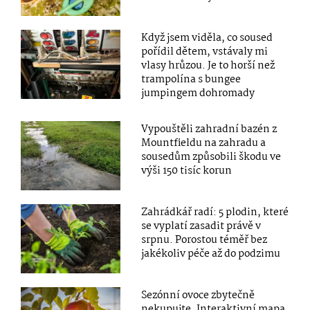
Když jsem viděla, co soused
pořídil dětem, vstávaly mi
vlasy hrůzou. Je to horší než
trampolína s bungee
jumpingem dohromady
Vypouštěli zahradní bazén z
Mountfieldu na zahradu a
sousedům způsobili škodu ve
výši 150 tisíc korun
Zahrádkář radí: 5 plodin, které
se vyplatí zasadit právě v
srpnu. Porostou téměř bez
jakékoliv péče až do podzimu
Sezónní ovoce zbytečně
nekupujte. Interaktivní mapa