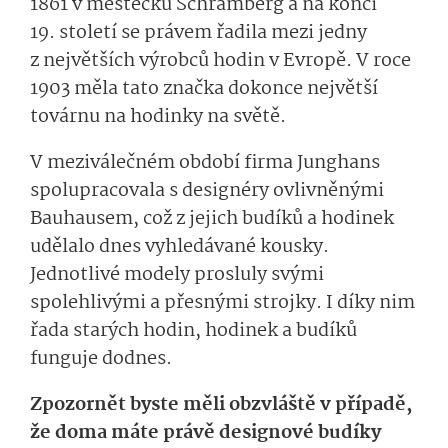
1861 v městečku Schramberg a na konci
19. století se právem řadila mezi jedny
z největších výrobců hodin v Evropě. V roce
1903 měla tato značka dokonce největší
továrnu na hodinky na světě.
V meziválečném období firma Junghans
spolupracovala s designéry ovlivněnými
Bauhausem, což z jejich budíků a hodinek
udělalo dnes vyhledávané kousky.
Jednotlivé modely prosluly svými
spolehlivými a přesnými strojky. I díky nim
řada starých hodin, hodinek a budíků
funguje dodnes.
Zpozornět byste měli obzvláště v případě,
že doma máte právě designové budíky