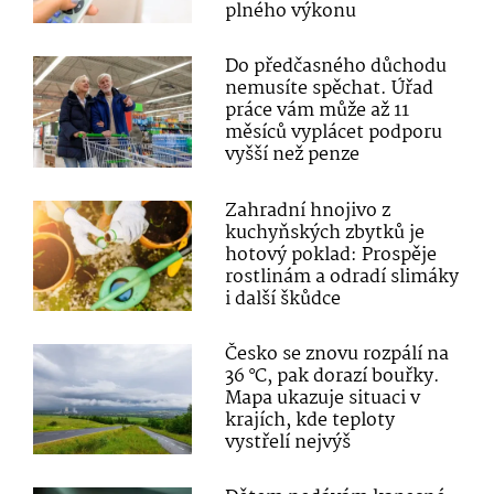
plného výkonu
Do předčasného důchodu
nemusíte spěchat. Úřad
práce vám může až 11
měsíců vyplácet podporu
vyšší než penze
Zahradní hnojivo z
kuchyňských zbytků je
hotový poklad: Prospěje
rostlinám a odradí slimáky
i další škůdce
Česko se znovu rozpálí na
36 °C, pak dorazí bouřky.
Mapa ukazuje situaci v
krajích, kde teploty
vystřelí nejvýš