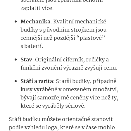
sběratelé jsou zpravidla ochotni
zaplatit více.
Mechanika
: Kvalitní mechanické
budíky s původním strojkem jsou
cennější než pozdější “plastové”
s baterií.
Stav
: Originální ciferník, ručičky a
funkční zvonění výrazně zvyšují cenu.
Stáří a rarita
: Starší budíky, případně
kusy vyráběné v omezeném množství,
bývají samozřejmě ceněny více než ty,
které se vyráběly sériově.
Stáří budíku můžete orientačně stanovit
podle vzhledu loga, které se v čase mohlo