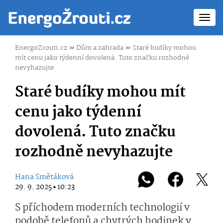
Toggl
navig
EnergoZrouti.cz
»
Dům a zahrada
»
Staré budíky mohou
mít cenu jako týdenní dovolená. Tuto značku rozhodně
nevyhazujte
Staré budíky mohou mít
cenu jako týdenní
dovolená. Tuto značku
rozhodně nevyhazujte
Hana Smětáková
29. 9. 2025 ▪ 10:23
S příchodem moderních technologií v
podobě telefonů a chytrých hodinek v