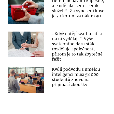
Dětem nedávám kapesné,
ale udělala jsem „ceník
služeb“. Za vynesení koše
je 30 korun, za nákup 90
„Když chtějí svatbu, ať si
na ni vydělají.“ Výše
svatebního daru stále
rozděluje společnost,
přitom je to tak zbytečné
řešit
Kvůli podvodu s umělou
inteligencí musí 58 000
studentů znovu na
přijímací zkoušky