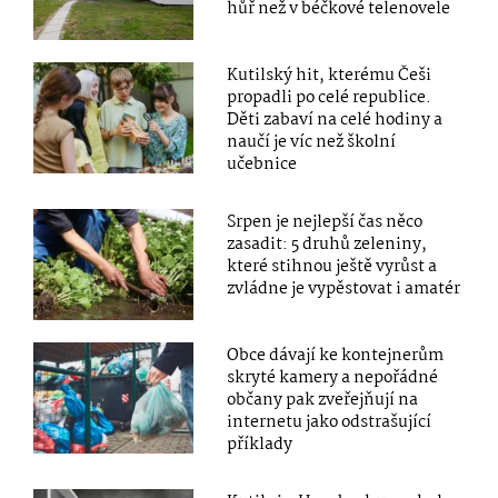
hůř než v béčkové telenovele
Kutilský hit, kterému Češi
propadli po celé republice.
Děti zabaví na celé hodiny a
naučí je víc než školní
učebnice
Srpen je nejlepší čas něco
zasadit: 5 druhů zeleniny,
které stihnou ještě vyrůst a
zvládne je vypěstovat i amatér
Obce dávají ke kontejnerům
skryté kamery a nepořádné
občany pak zveřejňují na
internetu jako odstrašující
příklady