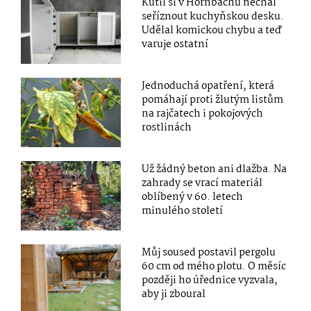
Kutil si v Hornbachu nechal
seříznout kuchyňskou desku.
Udělal komickou chybu a teď
varuje ostatní
Jednoduchá opatření, která
pomáhají proti žlutým listům
na rajčatech i pokojových
rostlinách
Už žádný beton ani dlažba. Na
zahrady se vrací materiál
oblíbený v 60. letech
minulého století
Můj soused postavil pergolu
60 cm od mého plotu. O měsíc
později ho úřednice vyzvala,
aby ji zboural