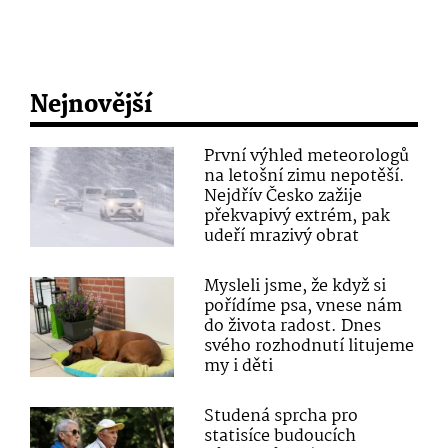
Nejnovější
První výhled meteorologů
na letošní zimu nepotěší.
Nejdřív Česko zažije
překvapivý extrém, pak
udeří mrazivý obrat
Mysleli jsme, že když si
pořídíme psa, vnese nám
do života radost. Dnes
svého rozhodnutí litujeme
my i děti
Studená sprcha pro
statisíce budoucích