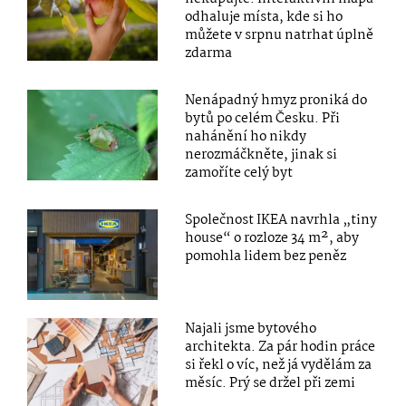
odhaluje místa, kde si ho
můžete v srpnu natrhat úplně
zdarma
Nenápadný hmyz proniká do
bytů po celém Česku. Při
nahánění ho nikdy
nerozmáčkněte, jinak si
zamoříte celý byt
Společnost IKEA navrhla „tiny
house“ o rozloze 34 m², aby
pomohla lidem bez peněz
Najali jsme bytového
architekta. Za pár hodin práce
si řekl o víc, než já vydělám za
měsíc. Prý se držel při zemi