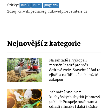
Štítky:
Budík
PRIM
Junghans
Zdroj:
cs.wikipedia.org, rukovetprosberatele.cz
Nejnovější z kategorie
Na zahradě si vykopali
retenční nádrž pro sběr
dešťové vody. Stavební úřad to
zjistil a nařídil, ať ji okamžitě
zakopou
Zahradní hnojivo z
kuchyňských zbytků je hotový
poklad: Prospěje rostlinám a
odradí slimáky i další škůdce