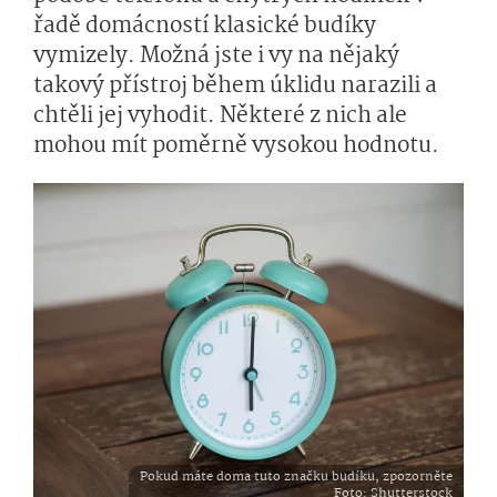
řadě domácností klasické budíky
vymizely. Možná jste i vy na nějaký
takový přístroj během úklidu narazili a
chtěli jej vyhodit. Některé z nich ale
mohou mít poměrně vysokou hodnotu.
Pokud máte doma tuto značku budíku, zpozorněte
Foto
: Shutterstock