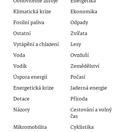
Obnovitelné zdroje
Energetika
Klimatická krize
Ekonomika
Fosilní paliva
Odpady
Ostatní
Zvířata
Vytápění a chlazení
Lesy
Voda
Ovzduší
Vodík
Zemědělství
Úspora energií
Počasí
Energetická krize
Jaderná energie
Dotace
Příroda
Názory
Cestování a volný
čas
Mikromobilita
Cyklistika