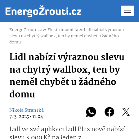
Toggl
navig
EnergoZrouti.cz
»
Elektromobilita
»
Lidl nabízí výraznou
slevu na chytrý wallbox, ten by neměl chybět u žádného
domu
Lidl nabízí výraznou slevu
na chytrý wallbox, ten by
neměl chybět u žádného
domu
Nikola Stránská
7. 3. 2025 ▪ 11:04
Lidl ve své aplikaci Lidl Plus nově nabízí
slevu 4 000 Kč na jeden z