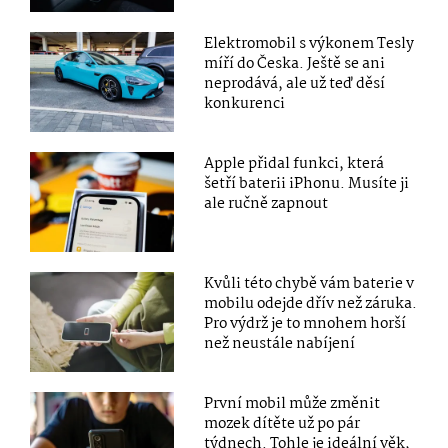
Elektromobil s výkonem Tesly
míří do Česka. Ještě se ani
neprodává, ale už teď děsí
konkurenci
Apple přidal funkci, která
šetří baterii iPhonu. Musíte ji
ale ručně zapnout
Kvůli této chybě vám baterie v
mobilu odejde dřív než záruka.
Pro výdrž je to mnohem horší
než neustále nabíjení
První mobil může změnit
mozek dítěte už po pár
týdnech. Tohle je ideální věk,