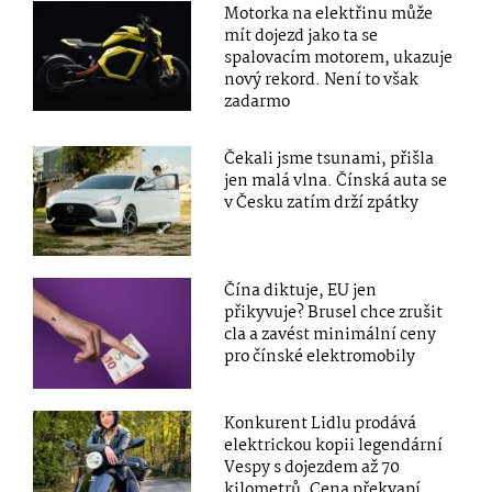
Motorka na elektřinu může
mít dojezd jako ta se
spalovacím motorem, ukazuje
nový rekord. Není to však
zadarmo
Čekali jsme tsunami, přišla
jen malá vlna. Čínská auta se
v Česku zatím drží zpátky
Čína diktuje, EU jen
přikyvuje? Brusel chce zrušit
cla a zavést minimální ceny
pro čínské elektromobily
Konkurent Lidlu prodává
elektrickou kopii legendární
Vespy s dojezdem až 70
kilometrů. Cena překvapí