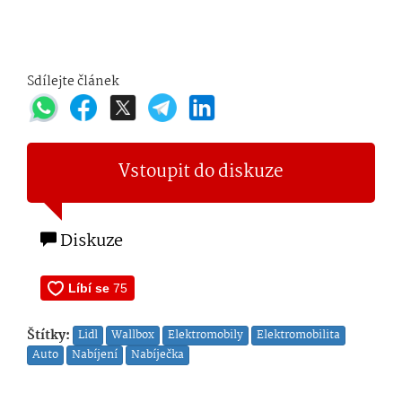
Sdílejte článek
Vstoupit do diskuze
Diskuze
Štítky:
Lidl
Wallbox
Elektromobily
Elektromobilita
Auto
Nabíjení
Nabíječka