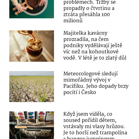
problémech. Tržby se
propadly o čtvrtinu a
ztráta přesáhla 100
milionů
Majitelka kavárny
prozradila, na čem
podniky vydělávají ještě
víc než na kohoutkové
vodě. V létě je to zlatý důl
Meteorologové sledují
mimořádný vývoj v
Pacifiku. Jeho dopady brzy
pocítí i Česko
Když jsem viděla, co
soused pořídil dětem,
vstávaly mi vlasy hrůzou.
Je to horší než trampolína