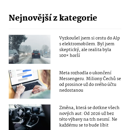
Nejnovější z kategorie
Vyzkoušel jsem si cestu do Alp
s elektromobilem. Byl jsem
skeptický, ale realita byla
100× horší
Meta rozhodla o ukončení
Messengeru. Miliony Čechů se
od prosince už do svého účtu
nedostanou
Změna, která se dotkne všech
nových aut: Od 2026 už bez
této výbavy na trh nesmí. Ne
každému se to bude líbit