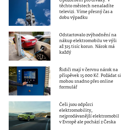
Upozornění pro diváky: V
těchto městech nenaladíte
televizi. Víme přesný čas a
dobu výpadku
Odstartovalo zvýhodnění na
nákup elektromobilu ve výši
až 315 tisíc korun. Nárok má
každý
Řidiči mají v červnu nárok na
příspěvek 15 000 Kč. Požádat si
mohou snadno přes online
formulář
Češi jsou odpůrci
elektromobility,
nejprodávanější elektromobil
v Evropě ale pochází z Česka