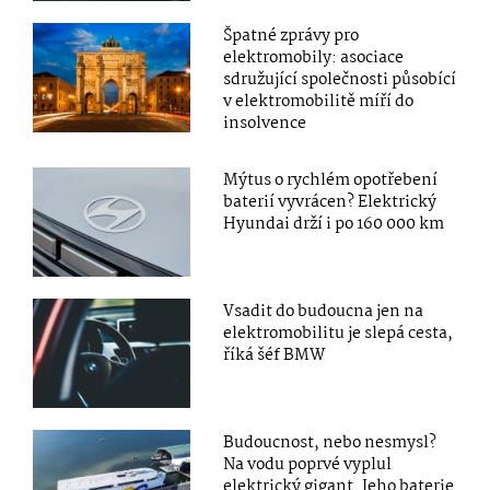
Špatné zprávy pro
elektromobily: asociace
sdružující společnosti působící
v elektromobilitě míří do
insolvence
Mýtus o rychlém opotřebení
baterií vyvrácen? Elektrický
Hyundai drží i po 160 000 km
Vsadit do budoucna jen na
elektromobilitu je slepá cesta,
říká šéf BMW
Budoucnost, nebo nesmysl?
Na vodu poprvé vyplul
elektrický gigant. Jeho baterie