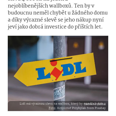
nejoblíbenějších wallboxů. Ten by v
budoucnu neměl chybět u žádného domu
a díky výrazné slevě se jeho nákup nyní
jeví jako dobrá investice do příštích let.
Lidl má výraznou slevu na wallbox, který by neměl chybět u žádného domu
Foto
: Krzysztof Przybylak from Pixabay