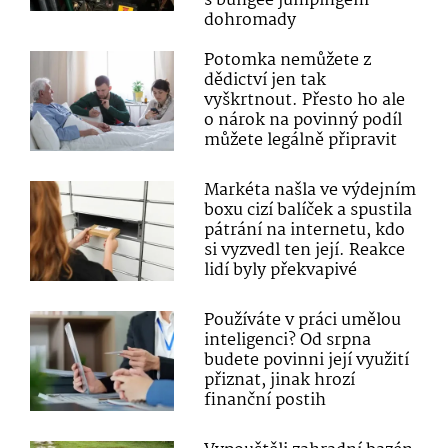
s bungee jumpingem
dohromady
Potomka nemůžete z
dědictví jen tak
vyškrtnout. Přesto ho ale
o nárok na povinný podíl
můžete legálně připravit
Markéta našla ve výdejním
boxu cizí balíček a spustila
pátrání na internetu, kdo
si vyzvedl ten její. Reakce
lidí byly překvapivé
Používáte v práci umělou
inteligenci? Od srpna
budete povinni její využití
přiznat, jinak hrozí
finanční postih