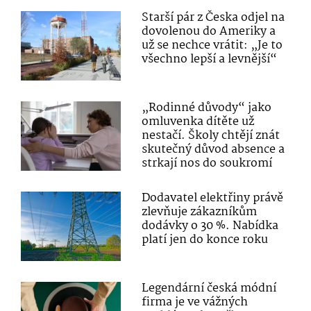
Starší pár z Česka odjel na
dovolenou do Ameriky a
už se nechce vrátit: „Je to
všechno lepší a levnější“
„Rodinné důvody“ jako
omluvenka dítěte už
nestačí. Školy chtějí znát
skutečný důvod absence a
strkají nos do soukromí
Dodavatel elektřiny právě
zlevňuje zákazníkům
dodávky o 30 %. Nabídka
platí jen do konce roku
Legendární česká módní
firma je ve vážných