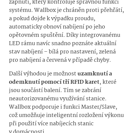
zapnutí, který kontroluje správnou funkci
systému. Wallbox je chráněn proti přehřátí,
a pokud dojde k výpadku proudu,
automaticky obnoví nabíjení po jeho
opětovném spuštění. Díky integrovanému
LED rámu navíc snadno poznáte aktuální
stav nabíjení – bílá pro nastavení, zelená
pro nabíjení a červená v případě chyby.
Další výhodou je možnost
uzamknutí a
odemknutí pomocí tří RFID karet
, které
jsou součástí balení. Tím se zabrání
neautorizovanému využívání stanice.
Wallbox podporuje i funkci Master/Slave,
což umožňuje inteligentní rozložení výkonu
při použití více nabíjecích stanic
v domácnosti.