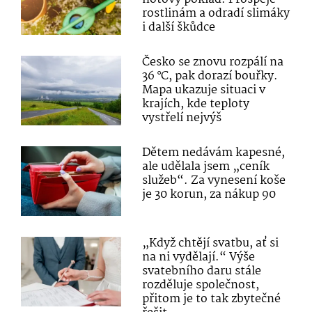
rostlinám a odradí slimáky
i další škůdce
Česko se znovu rozpálí na
36 °C, pak dorazí bouřky.
Mapa ukazuje situaci v
krajích, kde teploty
vystřelí nejvýš
Dětem nedávám kapesné,
ale udělala jsem „ceník
služeb“. Za vynesení koše
je 30 korun, za nákup 90
„Když chtějí svatbu, ať si
na ni vydělají.“ Výše
svatebního daru stále
rozděluje společnost,
přitom je to tak zbytečné