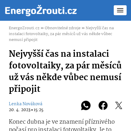
Toggl
navig
EnergoZrouti.cz
»
Obnovitelné zdroje
»
Nejvyšší čas na
instalaci fotovoltaiky, za pár měsíců už vás někde vůbec
nemusí připojit
Nejvyšší čas na instalaci
fotovoltaiky, za pár měsíců
už vás někde vůbec nemusí
připojit
Lenka Nováková
20. 4. 2023 ▪ 15:25
Konec dubna je ve znamení příznivého
počasí pro instalaci fotovoltaiky. Je to