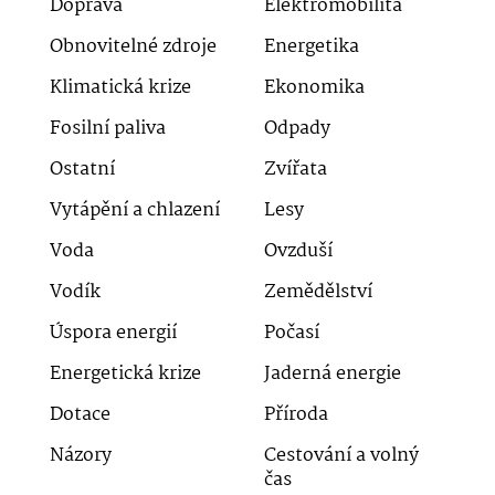
Doprava
Elektromobilita
Obnovitelné zdroje
Energetika
Klimatická krize
Ekonomika
Fosilní paliva
Odpady
Ostatní
Zvířata
Vytápění a chlazení
Lesy
Voda
Ovzduší
Vodík
Zemědělství
Úspora energií
Počasí
Energetická krize
Jaderná energie
Dotace
Příroda
Názory
Cestování a volný
čas