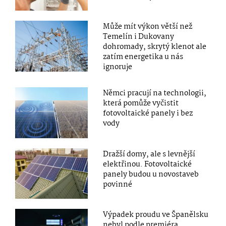
Může mít výkon větší než
Temelín i Dukovany
dohromady, skrytý klenot ale
zatím energetika u nás
ignoruje
Němci pracují na technologii,
která pomůže vyčistit
fotovoltaické panely i bez
vody
Dražší domy, ale s levnější
elektřinou. Fotovoltaické
panely budou u novostaveb
povinné
Výpadek proudu ve Španělsku
nebyl podle premiéra