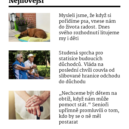
Nejnovější
Mysleli jsme, že když si
pořídíme psa, vnese nám
do života radost. Dnes
svého rozhodnutí litujeme
my i děti
Studená sprcha pro
statisíce budoucích
důchodců. Vláda na
poslední chvíli couvla od
slibované hranice odchodu
do důchodu
„Nechceme být dětem na
obtíž, když nám může
pomoct stát.“ Senioři
upřímně promluvili o tom,
kdo by se o ně měl
postarat