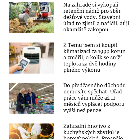
Na zahradě si vykopali
retenční nádrž pro sběr
dešťové vody. Stavební
úřad to zjistil a nařídil, ať ji
okamžitě zakopou
Z Temu jsem si koupil
klimatizaci za 1999 korun
a změřil, o kolik se sníží
teplota za dvě hodiny
plného výkonu
Do předčasného důchodu
nemusíte spěchat. Úřad
práce vám může až 11
měsíců vyplácet podporu
vyšší než penze
Zahradní hnojivo z
kuchyňských zbytků je
hotový poklad: Prospěje