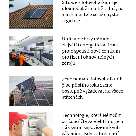
Situace s fotovoltaikami je
dlouhodobě neudržitelná, na
jejich majitele se už chystá
regulace
Uhlí bude brzy minulostí.
Největší energetická firma
proto spouští nové centrum
pro řízení obnovitelných
zdrojů
Ještě nemáte fotovoltaiku? EU
ji od příštího roku začne
postupně vyžadovat na všech
střechách
Technologie, která Němcům
snižuje účty za elektřinu, je u
nás zatím zapovězená kvůli
zákonům. Kdy se to změní?