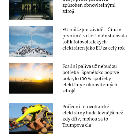
způsoben obnovitelnými
zdroji
EU může jen závidět. Čína v
prvním čtvrtletí nainstalovala
tolik fotovoltaických
elektráren jako EU za celý rok
Fosilní paliva už nebudou
potřeba. Španělsko poprvé
pokrylo 100 % spotřeby
elektřiny z obnovitelných
zdrojů
Pořízení fotovoltaické
elektrárny bude levnější než
kdy dřív, mohou za to
Trumpova cla