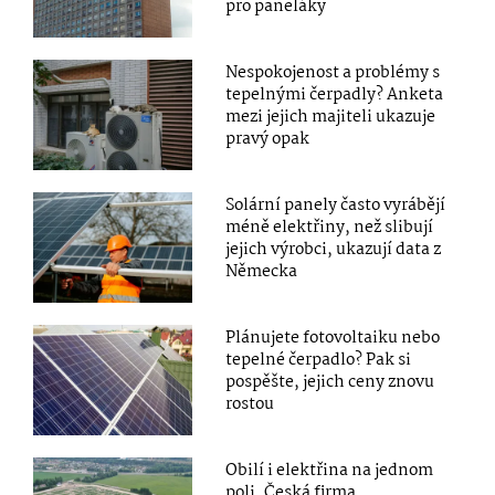
pro paneláky
Nespokojenost a problémy s
tepelnými čerpadly? Anketa
mezi jejich majiteli ukazuje
pravý opak
Solární panely často vyrábějí
méně elektřiny, než slibují
jejich výrobci, ukazují data z
Německa
Plánujete fotovoltaiku nebo
tepelné čerpadlo? Pak si
pospěšte, jejich ceny znovu
rostou
Obilí i elektřina na jednom
poli. Česká firma