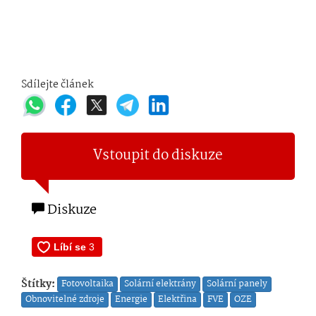
Sdílejte článek
Vstoupit do diskuze
Diskuze
Štítky:
Fotovoltaika
Solární elektrány
Solární panely
Obnovitelné zdroje
Energie
Elektřina
FVE
OZE