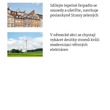
Sdílejte tepelné čerpadlo se
sousedy a ušetříte, navrhuje
poslankyně Strany zelených
V německé obci se chystají
vykácet desítky stromů kvůli
modernizaci větrných
elektráren