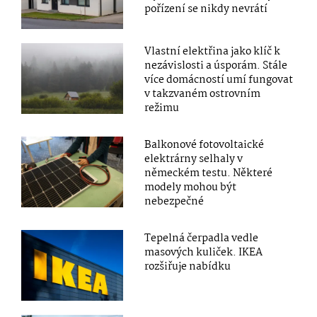
pořízení se nikdy nevrátí
Vlastní elektřina jako klíč k
nezávislosti a úsporám. Stále
více domácností umí fungovat
v takzvaném ostrovním
režimu
Balkonové fotovoltaické
elektrárny selhaly v
německém testu. Některé
modely mohou být
nebezpečné
Tepelná čerpadla vedle
masových kuliček. IKEA
rozšiřuje nabídku