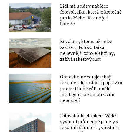
Lidl má u nás v nabídce
fotovoltaiku, která je konečně
pro každého. V ceně je i
baterie
Revoluce, kterou už nelze
zastavit. Fotovoltaika,
nejlevnější zdroj elektřiny,
zažívá raketový růst
Obnovitelné zdroje trhají
rekordy, ale rostoucí poptávku
po elektřině kvůli umělé
inteligenci a klimatizacím
nepokryjí
Fotovoltaika do oken. Vědci
vyvinuli průhledné panely s
rekordní účinností, vhodné i