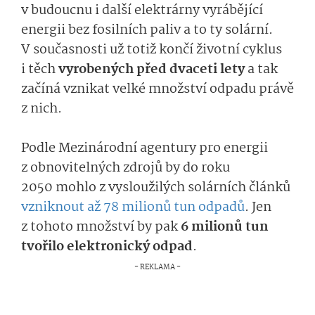
v budoucnu i další elektrárny vyrábějící
energii bez fosilních paliv a to ty solární.
V současnosti už totiž končí životní cyklus
i těch
vyrobených před dvaceti lety
a tak
začíná vznikat velké množství odpadu právě
z nich.
Podle Mezinárodní agentury pro energii
z obnovitelných zdrojů by do roku
2050 mohlo z vysloužilých solárních článků
vzniknout až 78 milionů tun odpadů
. Jen
z tohoto množství by pak
6 milionů tun
tvořilo elektronický odpad
.