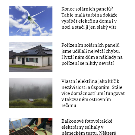
Konec solárních panelů?
Tahle malá turbína dokáže
vyrábět elektřinu doma i v
noci a stačí jí jen slabý vítr
Pořízením solárních panelů
jsme udělali největší chybu.
Hyzdí nám dům a náklady na
pořízení se nikdy nevrátí
Vlastní elektřina jako klíč k
nezávislosti a úsporám. Stále
více domácností umí fungovat
v takzvaném ostrovním
režimu
Balkonové fotovoltaické
elektrárny selhaly v
německém testu. Některé