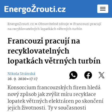
Toggl
navig
EnergoZrouti.cz
»
Obnovitelné zdroje
»
Francouzi pracují
na recyklovatelných lopatkách větrných turbín
Francouzi pracují na
recyklovatelných
lopatkách větrných turbín
Nikola Stránská
26. 9. 2020 ▪ 17:17
Konsorcium francouzských firem hledá
nový způsob jak zvýšit míru recyklace
lopatek větrných elektráren po skončení
jejich životnosti. Ty v současnosti