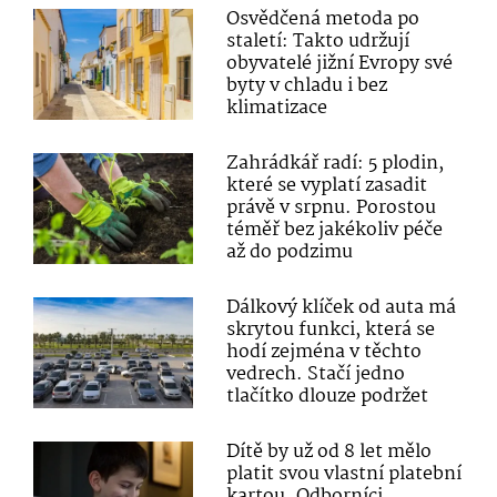
Osvědčená metoda po
staletí: Takto udržují
obyvatelé jižní Evropy své
byty v chladu i bez
klimatizace
Zahrádkář radí: 5 plodin,
které se vyplatí zasadit
právě v srpnu. Porostou
téměř bez jakékoliv péče
až do podzimu
Dálkový klíček od auta má
skrytou funkci, která se
hodí zejména v těchto
vedrech. Stačí jedno
tlačítko dlouze podržet
Dítě by už od 8 let mělo
platit svou vlastní platební
kartou. Odborníci