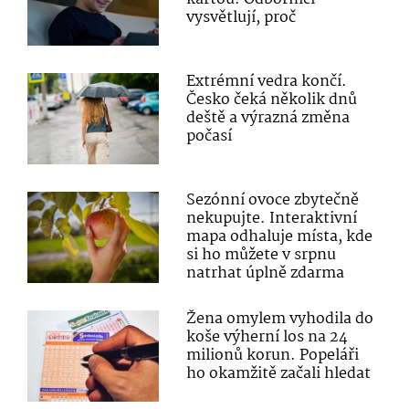
vysvětlují, proč
Extrémní vedra končí.
Česko čeká několik dnů
deště a výrazná změna
počasí
Sezónní ovoce zbytečně
nekupujte. Interaktivní
mapa odhaluje místa, kde
si ho můžete v srpnu
natrhat úplně zdarma
Žena omylem vyhodila do
koše výherní los na 24
milionů korun. Popeláři
ho okamžitě začali hledat