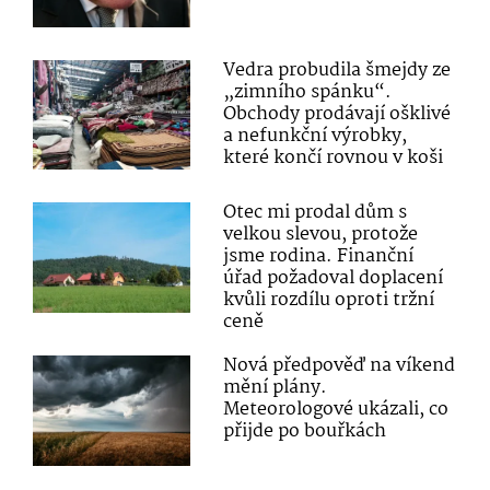
Vedra probudila šmejdy ze
„zimního spánku“.
Obchody prodávají ošklivé
a nefunkční výrobky,
které končí rovnou v koši
Otec mi prodal dům s
velkou slevou, protože
jsme rodina. Finanční
úřad požadoval doplacení
kvůli rozdílu oproti tržní
ceně
Nová předpověď na víkend
mění plány.
Meteorologové ukázali, co
přijde po bouřkách