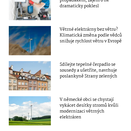
propadákem, zájem o ně
dramaticky poklesl
Větrné elektrárny bez větru?
Klimatická změna podle vědců
snižuje rychlost větru v Evropě
Sdílejte tepelné čerpadlo se
sousedy a ušetříte, navrhuje
poslankyně Strany zelených
V německé obci se chystají
vykácet desítky stromů kvůli
modernizaci větrných
elektráren