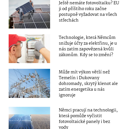
Ještě nemáte fotovoltaiku? EU
ji od příštího roku začne
postupně vyžadovat na všech
střechách
Technologie, která Němcům
snižuje účty za elektřinu, je u
nás zatím zapovězená kvůli
zákonům. Kdy se to změní?
Může mít výkon větší než
Temelín i Dukovany
dohromady, skrytý klenot ale
zatím energetika u nás
ignoruje
Němci pracují na technologii,
která pomůže vyčistit
fotovoltaické panely i bez
vody