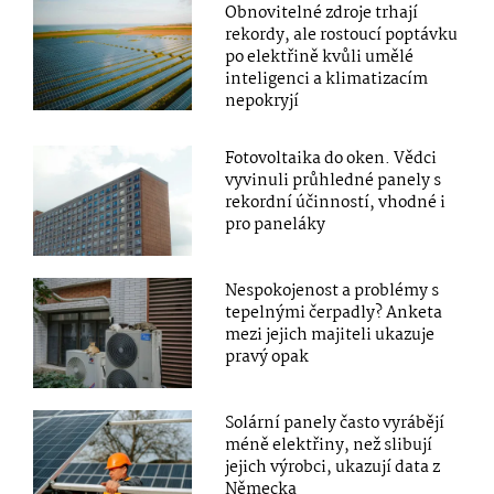
Obnovitelné zdroje trhají
rekordy, ale rostoucí poptávku
po elektřině kvůli umělé
inteligenci a klimatizacím
nepokryjí
Fotovoltaika do oken. Vědci
vyvinuli průhledné panely s
rekordní účinností, vhodné i
pro paneláky
Nespokojenost a problémy s
tepelnými čerpadly? Anketa
mezi jejich majiteli ukazuje
pravý opak
Solární panely často vyrábějí
méně elektřiny, než slibují
jejich výrobci, ukazují data z
Německa