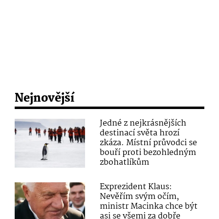
Nejnovější
Jedné z nejkrásnějších
destinací světa hrozí
zkáza. Místní průvodci se
bouří proti bezohledným
zbohatlíkům
Exprezident Klaus:
Nevěřím svým očím,
ministr Macinka chce být
asi se všemi za dobře