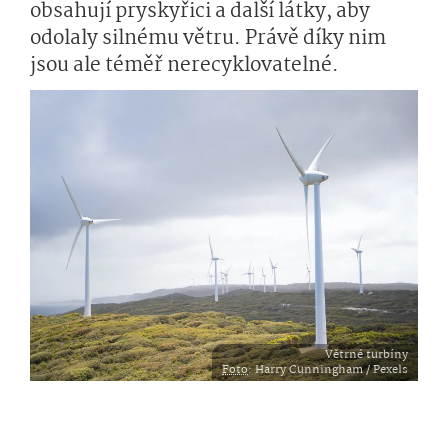
obsahují pryskyřici a další látky, aby
odolaly silnému větru. Právě díky nim
jsou ale téměř nerecyklovatelné.
Větrné turbíny
Foto
: Harry Cunningham / Pexels