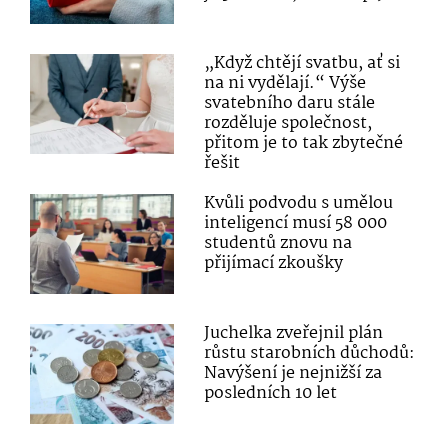
„Když chtějí svatbu, ať si
na ni vydělají.“ Výše
svatebního daru stále
rozděluje společnost,
přitom je to tak zbytečné
řešit
Kvůli podvodu s umělou
inteligencí musí 58 000
studentů znovu na
přijímací zkoušky
Juchelka zveřejnil plán
růstu starobních důchodů:
Navýšení je nejnižší za
posledních 10 let