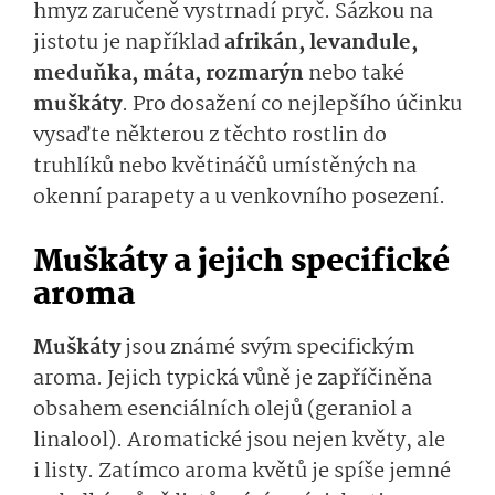
hmyz zaručeně vystrnadí pryč. Sázkou na
jistotu je například
afrikán, levandule,
meduňka, máta, rozmarýn
nebo také
muškáty
. Pro dosažení co nejlepšího účinku
vysaďte některou z těchto rostlin do
truhlíků nebo květináčů umístěných na
okenní parapety a u venkovního posezení.
Muškáty a jejich specifické
aroma
Muškáty
jsou známé svým specifickým
aroma. Jejich typická vůně je zapříčiněna
obsahem esenciálních olejů (geraniol a
linalool). Aromatické jsou nejen květy, ale
i listy. Zatímco aroma květů je spíše jemné