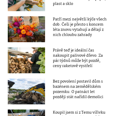
plast a sklo
Patří mezi největší kýče všech
dob. Češi je přesto s koncem
léta znovu vytahují a dělají z
nich chloubu zahrady
Právě teď je ideální čas
nakoupit palivové dřevo. Za
pár týdnů může být pozdě,
ceny raketově vystřelí
Bez povolení postavil dům s
bazénem na zemědělském
pozemku. O patnáct let
později stát nařídil demolici
Koupil jsem si z Temu vířivku