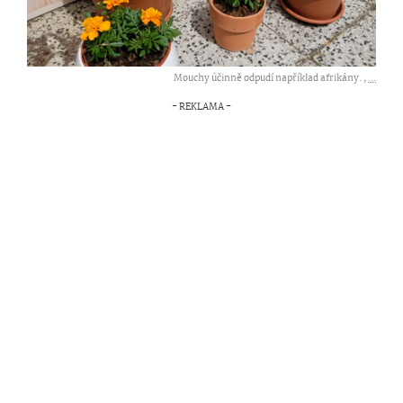
Mouchy účinně odpudí například afrikány. ,
...