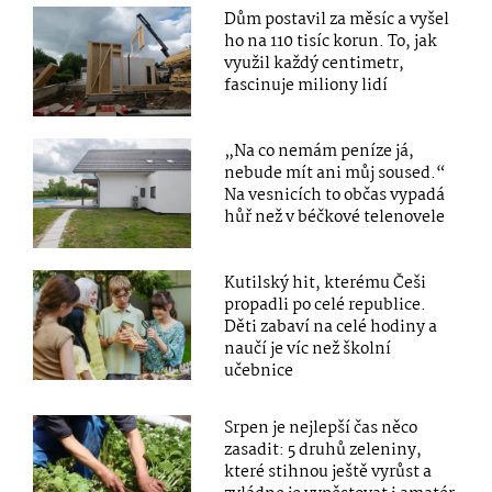
Dům postavil za měsíc a vyšel
ho na 110 tisíc korun. To, jak
využil každý centimetr,
fascinuje miliony lidí
„Na co nemám peníze já,
nebude mít ani můj soused.“
Na vesnicích to občas vypadá
hůř než v béčkové telenovele
Kutilský hit, kterému Češi
propadli po celé republice.
Děti zabaví na celé hodiny a
naučí je víc než školní
učebnice
Srpen je nejlepší čas něco
zasadit: 5 druhů zeleniny,
které stihnou ještě vyrůst a