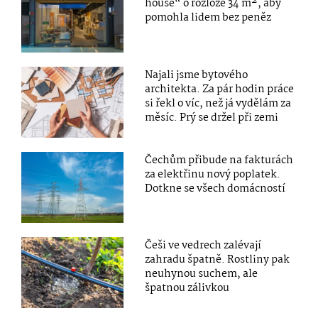
house“ o rozloze 34 m², aby
pomohla lidem bez peněz
Najali jsme bytového
architekta. Za pár hodin práce
si řekl o víc, než já vydělám za
měsíc. Prý se držel při zemi
Čechům přibude na fakturách
za elektřinu nový poplatek.
Dotkne se všech domácností
Češi ve vedrech zalévají
zahradu špatně. Rostliny pak
neuhynou suchem, ale
špatnou zálivkou