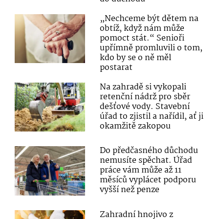
„Nechceme být dětem na
obtíž, když nám může
pomoct stát.“ Senioři
upřímně promluvili o tom,
kdo by se o ně měl
postarat
Na zahradě si vykopali
retenční nádrž pro sběr
dešťové vody. Stavební
úřad to zjistil a nařídil, ať ji
okamžitě zakopou
Do předčasného důchodu
nemusíte spěchat. Úřad
práce vám může až 11
měsíců vyplácet podporu
vyšší než penze
Zahradní hnojivo z