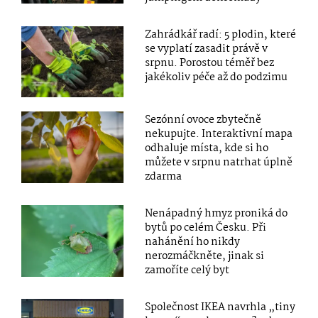
Zahrádkář radí: 5 plodin, které
se vyplatí zasadit právě v
srpnu. Porostou téměř bez
jakékoliv péče až do podzimu
Sezónní ovoce zbytečně
nekupujte. Interaktivní mapa
odhaluje místa, kde si ho
můžete v srpnu natrhat úplně
zdarma
Nenápadný hmyz proniká do
bytů po celém Česku. Při
nahánění ho nikdy
nerozmáčkněte, jinak si
zamoříte celý byt
Společnost IKEA navrhla „tiny