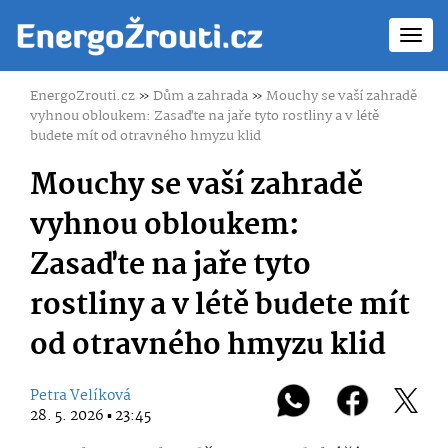
Toggl
navig
EnergoZrouti.cz
»
Dům a zahrada
»
Mouchy se vaší zahradě
vyhnou obloukem: Zasaďte na jaře tyto rostliny a v létě
budete mít od otravného hmyzu klid
Mouchy se vaší zahradě
vyhnou obloukem:
Zasaďte na jaře tyto
rostliny a v létě budete mít
od otravného hmyzu klid
Petra Velíková
28. 5. 2026 ▪ 23:45