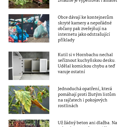
zvládne je vypěstovat i amatér
Obce dávají ke kontejnerům
skryté kamery a nepořádné
občany pak zveřejňují na
internetu jako odstrašující
příklady
Kutil si v Hornbachu nechal
seříznout kuchyňskou desku.
Udělal komickou chybu a teď
varuje ostatní
Jednoduchá opatření, která
pomáhají proti žlutým listům
na rajčatech i pokojových
rostlinách
Už žádný beton ani dlažba. Na