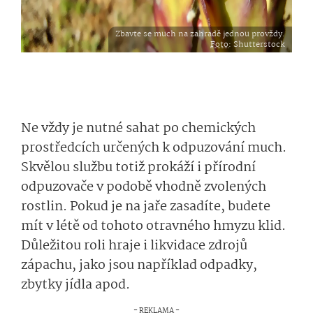
Zbavte se much na zahradě jednou provždy.
Foto
: Shutterstock
Ne vždy je nutné sahat po chemických
prostředcích určených k odpuzování much.
Skvělou službu totiž prokáží i přírodní
odpuzovače v podobě vhodně zvolených
rostlin. Pokud je na jaře zasadíte, budete
mít v létě od tohoto otravného hmyzu klid.
Důležitou roli hraje i likvidace zdrojů
zápachu, jako jsou například odpadky,
zbytky jídla apod.