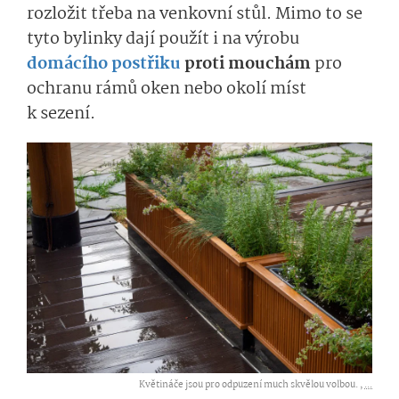
rozložit třeba na venkovní stůl. Mimo to se
tyto bylinky dají použít i na výrobu
domácího postřiku
proti mouchám
pro
ochranu rámů oken nebo okolí míst
k sezení.
Květináče jsou pro odpuzení much skvělou volbou. ,
...