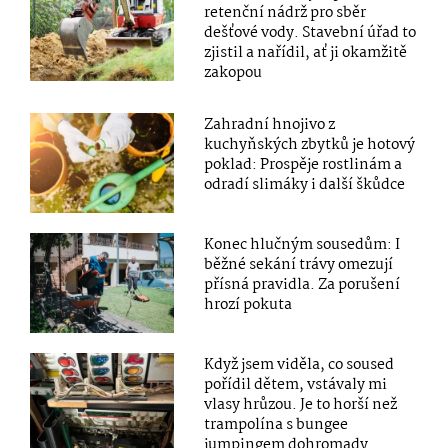
retenční nádrž pro sběr
dešťové vody. Stavební úřad to
zjistil a nařídil, ať ji okamžitě
zakopou
Zahradní hnojivo z
kuchyňských zbytků je hotový
poklad: Prospěje rostlinám a
odradí slimáky i další škůdce
Konec hlučným sousedům: I
běžné sekání trávy omezují
přísná pravidla. Za porušení
hrozí pokuta
Když jsem viděla, co soused
pořídil dětem, vstávaly mi
vlasy hrůzou. Je to horší než
trampolína s bungee
jumpingem dohromady