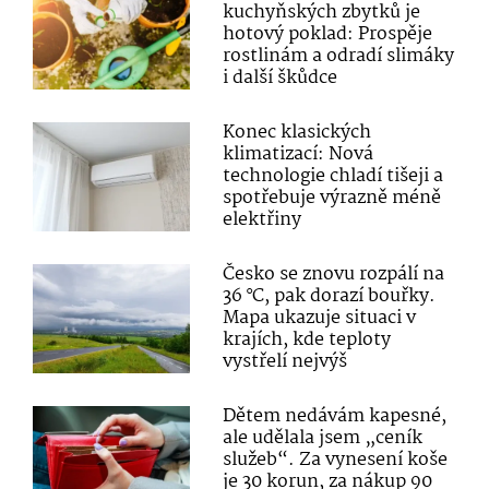
kuchyňských zbytků je
hotový poklad: Prospěje
rostlinám a odradí slimáky
i další škůdce
Konec klasických
klimatizací: Nová
technologie chladí tišeji a
spotřebuje výrazně méně
elektřiny
Česko se znovu rozpálí na
36 °C, pak dorazí bouřky.
Mapa ukazuje situaci v
krajích, kde teploty
vystřelí nejvýš
Dětem nedávám kapesné,
ale udělala jsem „ceník
služeb“. Za vynesení koše
je 30 korun, za nákup 90