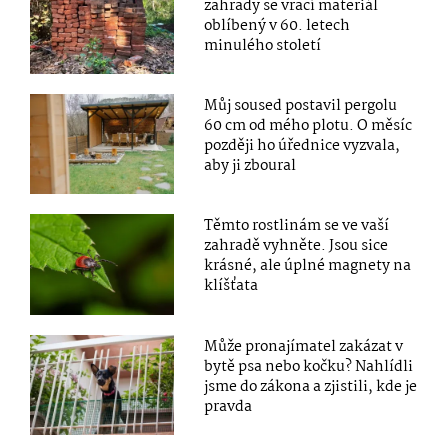
zahrady se vrací materiál
oblíbený v 60. letech
minulého století
Můj soused postavil pergolu
60 cm od mého plotu. O měsíc
později ho úřednice vyzvala,
aby ji zboural
Těmto rostlinám se ve vaší
zahradě vyhněte. Jsou sice
krásné, ale úplné magnety na
klíšťata
Může pronajímatel zakázat v
bytě psa nebo kočku? Nahlídli
jsme do zákona a zjistili, kde je
pravda