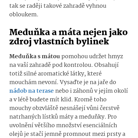
tak se raději takové zahradě vyhnou
obloukem.
Meduňka a máta nejen jako
zdroj vlastních bylinek
Meduňka s mátou
pomohou udržet hmyz
na vaší zahradě pod kontrolou. Obsahují
totiž silné aromatické látky, které
mouchám nevoní. Vysaďte je na jaře do
nádob na terase
nebo i záhonů v jejím okolí
a v létě budete mít klid. Kromě toho
mouchy obzvláště nesnášejí vůni čerstvě
natrhaných lístků máty a meduňky. Pro
uvolnění většího množství esenciálních
olejů je stačí jemně promnout mezi prsty a