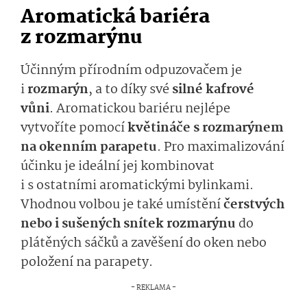
Aromatická bariéra
z rozmarýnu
Účinným přírodním odpuzovačem je
i
rozmarýn
, a to díky své
silné kafrové
vůni
. Aromatickou bariéru nejlépe
vytvoříte pomocí
květináče s rozmarýnem
na okenním parapetu
. Pro maximalizování
účinku je ideální jej kombinovat
i s ostatními aromatickými bylinkami.
Vhodnou volbou je také umístění
čerstvých
nebo i sušených snítek rozmarýnu
do
plátěných sáčků a zavěšení do oken nebo
položení na parapety.