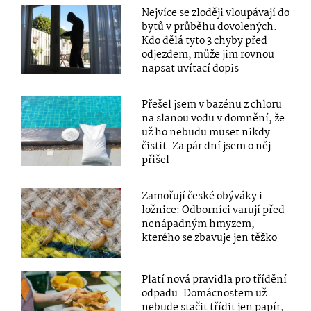
Nejvíce se zloději vloupávají do
bytů v průběhu dovolených.
Kdo dělá tyto 3 chyby před
odjezdem, může jim rovnou
napsat uvítací dopis
Přešel jsem v bazénu z chloru
na slanou vodu v domnění, že
už ho nebudu muset nikdy
čistit. Za pár dní jsem o něj
přišel
Zamořují české obýváky i
ložnice: Odborníci varují před
nenápadným hmyzem,
kterého se zbavuje jen těžko
Platí nová pravidla pro třídění
odpadu: Domácnostem už
nebude stačit třídit jen papír,