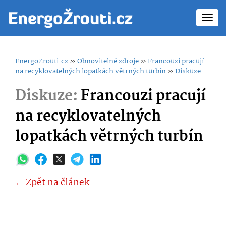
Toggl
navig
EnergoZrouti.cz
»
Obnovitelné zdroje
»
Francouzi pracují
na recyklovatelných lopatkách větrných turbín
»
Diskuze
Diskuze:
Francouzi pracují
na recyklovatelných
lopatkách větrných turbín
← Zpět na článek