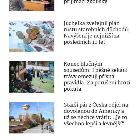
přijímací zkoušky
Juchelka zveřejnil plán
růstu starobních důchodů:
Navýšení je nejnižší za
posledních 10 let
Konec hlučným
sousedům: I běžné sekání
trávy omezují přísná
pravidla. Za porušení hrozí
pokuta
Starší pár z Česka odjel na
dovolenou do Ameriky a
už se nechce vrátit: „Je to
všechno lepší a levnější“