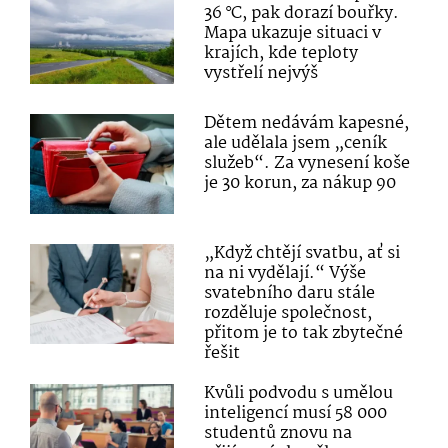
36 °C, pak dorazí bouřky.
Mapa ukazuje situaci v
krajích, kde teploty
vystřelí nejvýš
Dětem nedávám kapesné,
ale udělala jsem „ceník
služeb“. Za vynesení koše
je 30 korun, za nákup 90
„Když chtějí svatbu, ať si
na ni vydělají.“ Výše
svatebního daru stále
rozděluje společnost,
přitom je to tak zbytečné
řešit
Kvůli podvodu s umělou
inteligencí musí 58 000
studentů znovu na