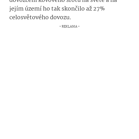
dovozcem kovového šrotu na světě a na
jejím území ho tak skončilo až 27%
celosvětového dovozu.