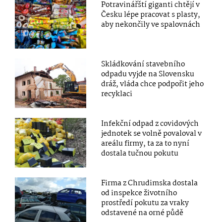
Potravinářští giganti chtějí v
Česku lépe pracovat s plasty,
aby nekončily ve spalovnách
Skládkování stavebního
odpadu vyjde na Slovensku
dráž, vláda chce podpořit jeho
recyklaci
Infekční odpad z covidových
jednotek se volně povaloval v
areálu firmy, ta za to nyní
dostala tučnou pokutu
Firma z Chrudimska dostala
od inspekce životního
prostředí pokutu za vraky
odstavené na orné půdě