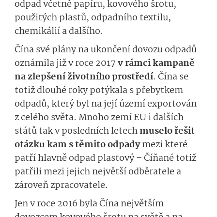
odpad včetně papíru, kovového šrotu,
použitých plastů, odpadního textilu,
chemikálií a dalšího.
Čína své plány na ukončení dovozu odpadů
oznámila již v roce 2017
v rámci kampaně
na zlepšení životního prostředí
. Čína se
totiž dlouhé roky potýkala s přebytkem
odpadů, který byl na její území exportován
z celého světa. Mnoho zemí EU i dalších
států tak v posledních letech
muselo řešit
otázku kam s těmito odpady
mezi které
patří hlavně odpad plastový – Číňané totiž
patřili mezi jejich největší odběratele a
zároveň zpracovatele.
Jen v roce 2016 byla Čína největším