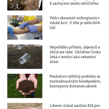
k zachycení oxidu uhličitého
Vědci zkoumali mikroplasty v
lidské krvi. V těle je mělo 80%
lidí
Nepořádku přibylo, zájemců o
úklid ale také. Ukliďme Česko
čeká v letošní akci rekordní
účast
Pardubice vyřešily problém se
znehodnoceným bioodpadem,
kontejnery dostanou zámek
Liberec získal souhlas EIA pro