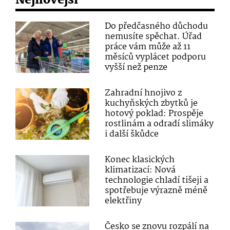
Nejnovější
Do předčasného důchodu
nemusíte spěchat. Úřad
práce vám může až 11
měsíců vyplácet podporu
vyšší než penze
Zahradní hnojivo z
kuchyňských zbytků je
hotový poklad: Prospěje
rostlinám a odradí slimáky
i další škůdce
Konec klasických
klimatizací: Nová
technologie chladí tišeji a
spotřebuje výrazně méně
elektřiny
Česko se znovu rozpálí na