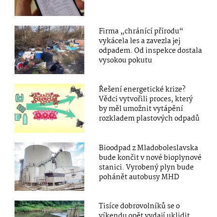
Firma „chránící přírodu“
vykácela les a zavezla jej
odpadem. Od inspekce dostala
vysokou pokutu
Řešení energetické krize?
Vědci vytvořili proces, který
by měl umožnit vytápění
rozkladem plastových odpadů
Bioodpad z Mladoboleslavska
bude končit v nové bioplynové
stanici. Vyrobený plyn bude
pohánět autobusy MHD
Tisíce dobrovolníků se o
víkendu opět vydají uklidit