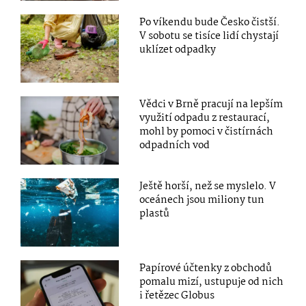
Po víkendu bude Česko čistší.
V sobotu se tisíce lidí chystají
uklízet odpadky
Vědci v Brně pracují na lepším
využití odpadu z restaurací,
mohl by pomoci v čistírnách
odpadních vod
Ještě horší, než se myslelo. V
oceánech jsou miliony tun
plastů
Papírové účtenky z obchodů
pomalu mizí, ustupuje od nich
i řetězec Globus