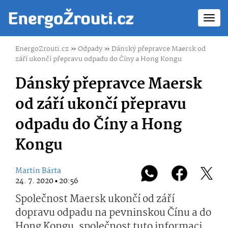
Toggl
navig
EnergoZrouti.cz
»
Odpady
»
Dánský přepravce Maersk od
září ukončí přepravu odpadu do Číny a Hong Kongu
Dánský přepravce Maersk
od září ukončí přepravu
odpadu do Číny a Hong
Kongu
Martin Bárta
24. 7. 2020 ▪ 20:56
Společnost Maersk ukončí od září
dopravu odpadu na pevninskou Čínu a do
Hong Kongu, společnost tuto informaci