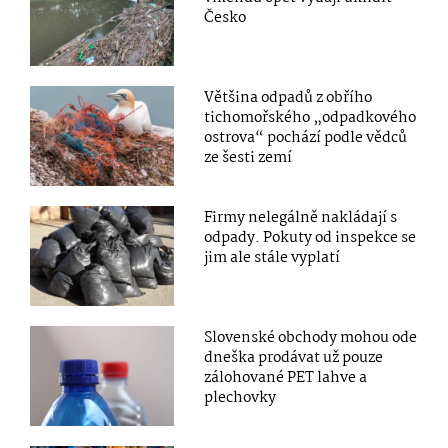
Česko
Většina odpadů z obřího
tichomořského „odpadkového
ostrova“ pochází podle vědců
ze šesti zemí
Firmy nelegálně nakládají s
odpady. Pokuty od inspekce se
jim ale stále vyplatí
Slovenské obchody mohou ode
dneška prodávat už pouze
zálohované PET lahve a
plechovky