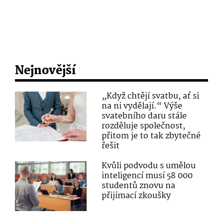
Nejnovější
„Když chtějí svatbu, ať si
na ni vydělají.“ Výše
svatebního daru stále
rozděluje společnost,
přitom je to tak zbytečné
řešit
Kvůli podvodu s umělou
inteligencí musí 58 000
studentů znovu na
přijímací zkoušky