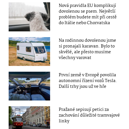
Nová pravidla EU komplikují
dovolenou se psem. Největší
problém budete mít při cestě
do Itálie nebo Chorvatska
Na rodinnou dovolenou jsme
si pronajali karavan. Bylo to
skvělé, ale přesto musíme
všechny varovat
První země v Evropě povolila
autonomní řízení vozů Tesla.
Další trhy jsou už ve hře
Pražané sepisují petici za
zachování důležité tramvajové
linky