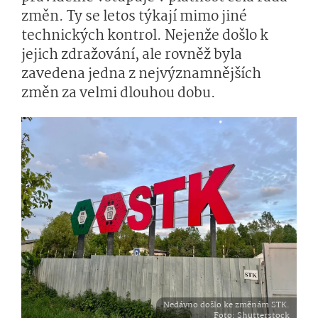
změn. Ty se letos týkají mimo jiné
technických kontrol. Nejenže došlo k
jejich zdražování, ale rovněž byla
zavedena jedna z nejvýznamnějších
změn za velmi dlouhou dobu.
Nedávno došlo ke změnám STK.
Foto
: Shutterstock