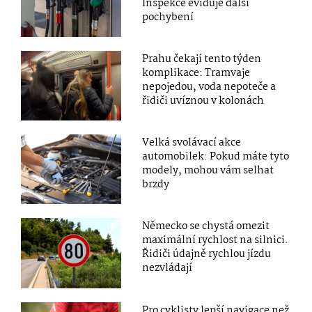
Inspekce eviduje další
pochybení
Prahu čekají tento týden
komplikace: Tramvaje
nepojedou, voda nepoteče a
řidiči uvíznou v kolonách
Velká svolávací akce
automobilek: Pokud máte tyto
modely, mohou vám selhat
brzdy
Německo se chystá omezit
maximální rychlost na silnici.
Řidiči údajně rychlou jízdu
nezvládají
Pro cyklisty lepší navigace než