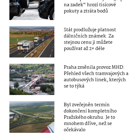
na zadek“ hrozí tisícové
pokuty a ztráta bodů
Stát prodlužuje platnost
dálničních známek. Za
stejnou cenu ji můžete
používat až 2× déle
Praha změnila provoz MHD:
Přehled všech tramvajových a
autobusových linek, kterých
se to týká
Byl zveřejněn termín
dokončení kompletního
Pražského okruhu. Je to
mnohem dříve, než se
očekávalo