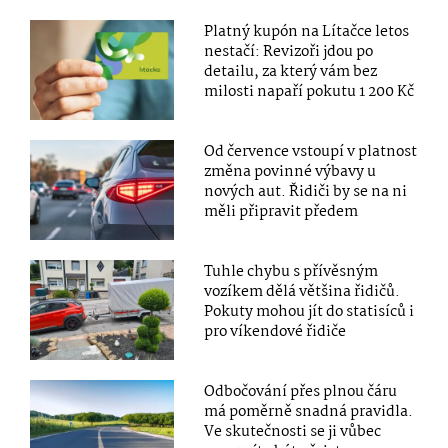
Platný kupón na Lítačce letos
nestačí: Revizoři jdou po
detailu, za který vám bez
milosti napaří pokutu 1 200 Kč
Od července vstoupí v platnost
změna povinné výbavy u
nových aut. Řidiči by se na ni
měli připravit předem
Tuhle chybu s přívěsným
vozíkem dělá většina řidičů.
Pokuty mohou jít do statisíců i
pro víkendové řidiče
Odbočování přes plnou čáru
má poměrně snadná pravidla.
Ve skutečnosti se ji vůbec