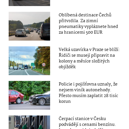
Oblíbená destinace Čechů
přitvrdila. Za zimní
pneumatiky vypláznete hned
za hranicemi 500 EUR
Velká uzavírka v Praze se blíží:
Řidiči se musejí připravit na
kolony a měsíce složitých
objížděk
Policie i pojišťovna uznaly, že
nejsem viník autonehody.
Přesto musím zaplatit 28 tisíc
korun
Čerpací stanice v Česku
podvádějí s cenami benzínu.