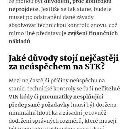
že mohou být
důvodem, proč kontrolou
neprojdete
. Jestliže se tak stane, budete
muset po odstranění dané závady
absolvovat technickou kontrolu znovu, což
mimo jiné představuje
zvýšení finančních
nákladů
.
Jaké důvody stojí nejčastěji
za neúspěchem na STK?
Mezi nejčastější příčiny neúspěchu na
stanici technické kontroly se řadí
nečitelné
VIN kódy
či
pneumatiky nesplňující
předepsané požadavky
(musí být doržena
minimální hloubka a zásadní je rovněž
dodržení správných rozměrů, které musejí