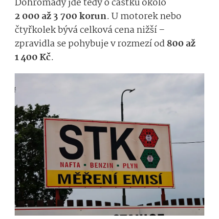
Dohromady jde tedy o částku okolo
2 000 až 3 700 korun
. U motorek nebo
čtyřkolek bývá celková cena nižší –
zpravidla se pohybuje v rozmezí od
800 až
1 400 Kč
.