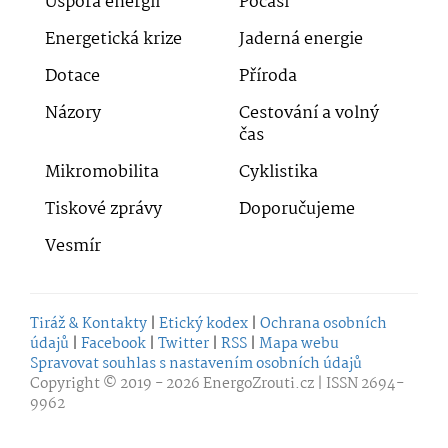
Úspora energií
Počasí
Energetická krize
Jaderná energie
Dotace
Příroda
Názory
Cestování a volný
čas
Mikromobilita
Cyklistika
Tiskové zprávy
Doporučujeme
Vesmír
Tiráž & Kontakty
|
Etický kodex
|
Ochrana osobních
údajů
|
Facebook
|
Twitter
|
RSS
|
Mapa webu
Spravovat souhlas s nastavením osobních údajů
Copyright © 2019 - 2026
EnergoZrouti.cz
| ISSN 2694-
9962