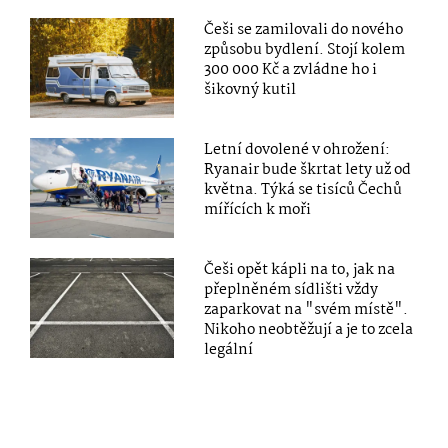
Češi se zamilovali do nového
způsobu bydlení. Stojí kolem
300 000 Kč a zvládne ho i
šikovný kutil
Letní dovolené v ohrožení:
Ryanair bude škrtat lety už od
května. Týká se tisíců Čechů
mířících k moři
Češi opět kápli na to, jak na
přeplněném sídlišti vždy
zaparkovat na "svém místě".
Nikoho neobtěžují a je to zcela
legální