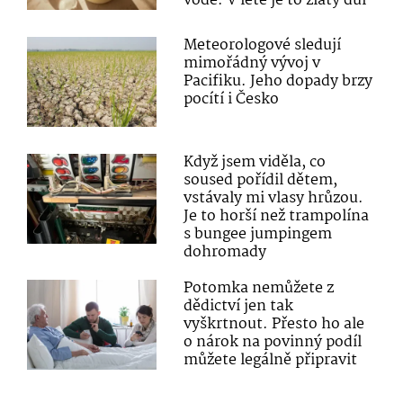
vodě. V létě je to zlatý důl
Meteorologové sledují
mimořádný vývoj v
Pacifiku. Jeho dopady brzy
pocítí i Česko
Když jsem viděla, co
soused pořídil dětem,
vstávaly mi vlasy hrůzou.
Je to horší než trampolína
s bungee jumpingem
dohromady
Potomka nemůžete z
dědictví jen tak
vyškrtnout. Přesto ho ale
o nárok na povinný podíl
můžete legálně připravit