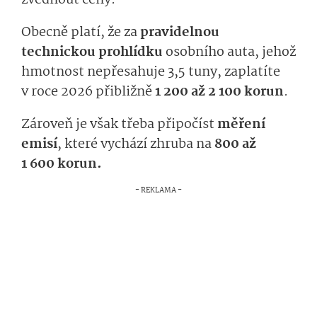
zvednout ceny.
Obecně platí, že za
pravidelnou
technickou prohlídku
osobního auta, jehož
hmotnost nepřesahuje 3,5 tuny, zaplatíte
v roce 2026 přibližně
1 200 až 2 100 korun
.
Zároveň je však třeba připočíst
měření
emisí
, které vychází zhruba na
800 až
1 600 korun.