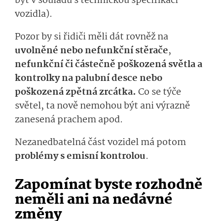
být v souladu s technickou specifikací
vozidla).
Pozor by si řidiči měli dát rovněž na
uvolněné nebo nefunkční stěrače
,
nefunkční či částečně poškozená světla a
kontrolky na palubní desce nebo
poškozená zpětná zrcátka.
Co se týče
světel, ta nově nemohou být ani výrazně
zanesená prachem apod.
Nezanedbatelná část vozidel má potom
problémy s emisní kontrolou
.
Zapomínat byste rozhodně
neměli ani na nedávné
změny