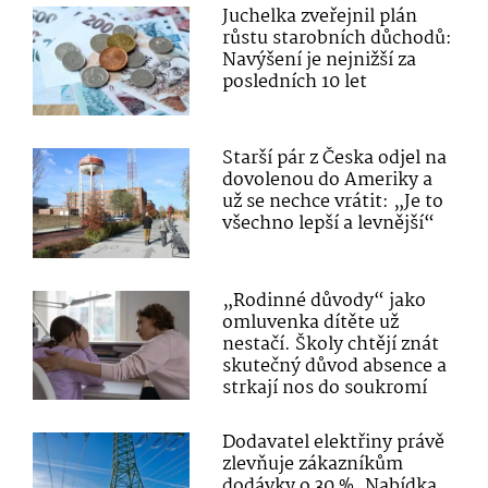
Juchelka zveřejnil plán
růstu starobních důchodů:
Navýšení je nejnižší za
posledních 10 let
Starší pár z Česka odjel na
dovolenou do Ameriky a
už se nechce vrátit: „Je to
všechno lepší a levnější“
„Rodinné důvody“ jako
omluvenka dítěte už
nestačí. Školy chtějí znát
skutečný důvod absence a
strkají nos do soukromí
Dodavatel elektřiny právě
zlevňuje zákazníkům
dodávky o 30 %. Nabídka