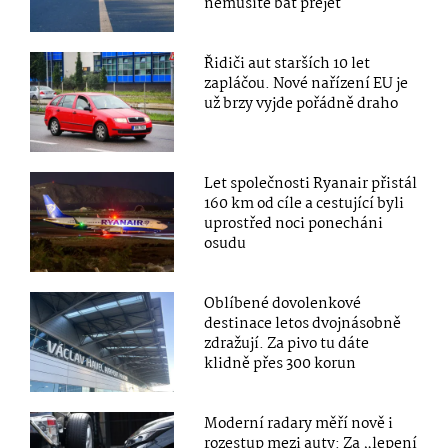
nemusíte bát přejet
Řidiči aut starších 10 let
zapláčou. Nové nařízení EU je
už brzy vyjde pořádně draho
Let společnosti Ryanair přistál
160 km od cíle a cestující byli
uprostřed noci ponecháni
osudu
Oblíbené dovolenkové
destinace letos dvojnásobně
zdražují. Za pivo tu dáte
klidně přes 300 korun
Moderní radary měří nově i
rozestup mezi auty: Za „lepení