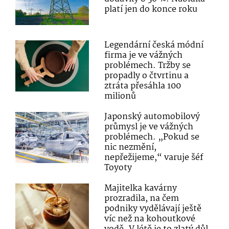
platí jen do konce roku
Legendární česká módní
firma je ve vážných
problémech. Tržby se
propadly o čtvrtinu a
ztráta přesáhla 100
milionů
Japonský automobilový
průmysl je ve vážných
problémech. „Pokud se
nic nezmění,
nepřežijeme,“ varuje šéf
Toyoty
Majitelka kavárny
prozradila, na čem
podniky vydělávají ještě
víc než na kohoutkové