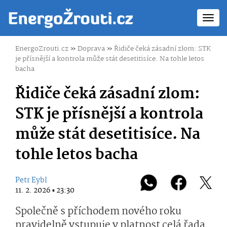
Toggl
navig
EnergoZrouti.cz
»
Doprava
»
Řidiče čeká zásadní zlom: STK
je přísnější a kontrola může stát desetitisíce. Na tohle letos
bacha
Řidiče čeká zásadní zlom:
STK je přísnější a kontrola
může stát desetitisíce. Na
tohle letos bacha
Petr Eybl
11. 2. 2026 ▪ 23:30
Společně s příchodem nového roku
pravidelně vstupuje v platnost celá řada