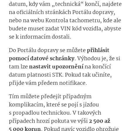
datum, kdy vám „technická“ končí, najdete
na oficiálních stránkách Portálu dopravy,
nebo na webu Kontrola tachometru, kde ale
budete muset zadat VIN kód vozidla, abyste
se k informacím dostali.
Do Portálu dopravy se můžete
přihlásit
pomocí datové schránky
. Výhodou je, že si
tam lze
nastavit upozornění
na končící
datum platnosti STK. Pokud tak učiníte,
přijde vám předem notifikace.
Tím můžete předejít případným
komplikacím, které se pojí s jízdou
s propadlou technickou. V takových
případech hrozí pokuta ve výši
2 500 až
5 000 korun
. Pokud navíc vozidlo ohrožuje