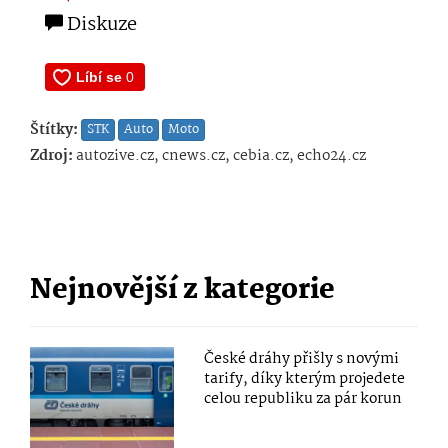
Diskuze
Štítky:
STK
Auto
Moto
Zdroj:
autozive.cz, cnews.cz, cebia.cz, echo24.cz
Nejnovější z kategorie
České dráhy přišly s novými
tarify, díky kterým projedete
celou republiku za pár korun