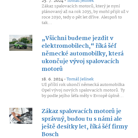
25. 7. 2024 •
Tomáš Jelínek
Zákaz spalovacích motorů, který je nyní
plánovaný až na rok 2035, by mohl přijít už v
roce 2030, tedy o pět let dříve. Alespoň to
tak...
„Všichni budeme jezdit v
elektromobilech,“ říká šéf
německé automobilky, která
ukončuje vývoj spalovacích
motorů
18. 6. 2024 •
Tomáš Jelínek
Už příští rok ukončí německá automobilka
Opel vývoj nových spalovacích motorů. Ty
by podle jejího šéfa měly v Evropě úplně...
Zákaz spalovacích motorů je
správný, budou tu s námi ale
ještě desítky let, říká šéf firmy
Bosch