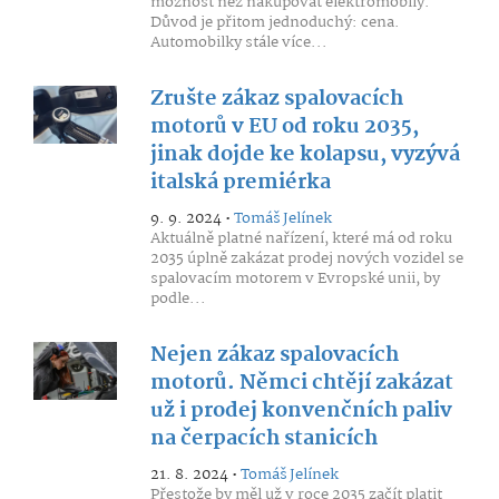
možnost než nakupovat elektromobily.
Důvod je přitom jednoduchý: cena.
Automobilky stále více...
Zrušte zákaz spalovacích
motorů v EU od roku 2035,
jinak dojde ke kolapsu, vyzývá
italská premiérka
9. 9. 2024 •
Tomáš Jelínek
Aktuálně platné nařízení, které má od roku
2035 úplně zakázat prodej nových vozidel se
spalovacím motorem v Evropské unii, by
podle...
Nejen zákaz spalovacích
motorů. Němci chtějí zakázat
už i prodej konvenčních paliv
na čerpacích stanicích
21. 8. 2024 •
Tomáš Jelínek
Přestože by měl už v roce 2035 začít platit