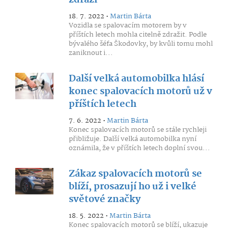
zdraží
18. 7. 2022 •
Martin Bárta
Vozidla se spalovacím motorem by v
příštích letech mohla citelně zdražit. Podle
bývalého šéfa Škodovky, by kvůli tomu mohl
zaniknout i...
Další velká automobilka hlásí
konec spalovacích motorů už v
příštích letech
7. 6. 2022 •
Martin Bárta
Konec spalovacích motorů se stále rychleji
přibližuje. Další velká automobilka nyní
oznámila, že v příštích letech doplní svou...
Zákaz spalovacích motorů se
blíží, prosazují ho už i velké
světové značky
18. 5. 2022 •
Martin Bárta
Konec spalovacích motorů se blíží, ukazuje