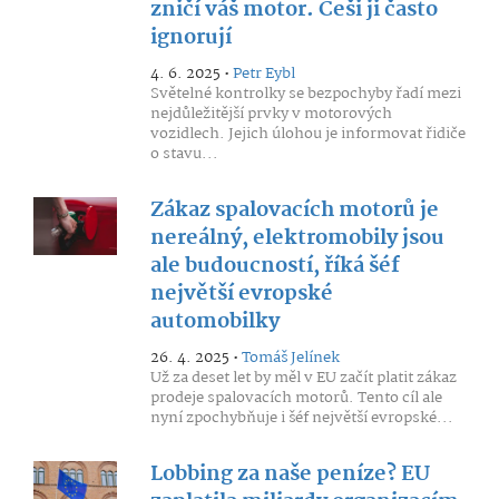
zničí váš motor. Češi ji často
ignorují
4. 6. 2025 •
Petr Eybl
Světelné kontrolky se bezpochyby řadí mezi
nejdůležitější prvky v motorových
vozidlech. Jejich úlohou je informovat řidiče
o stavu...
Zákaz spalovacích motorů je
nereálný, elektromobily jsou
ale budoucností, říká šéf
největší evropské
automobilky
26. 4. 2025 •
Tomáš Jelínek
Už za deset let by měl v EU začít platit zákaz
prodeje spalovacích motorů. Tento cíl ale
nyní zpochybňuje i šéf největší evropské...
Lobbing za naše peníze? EU