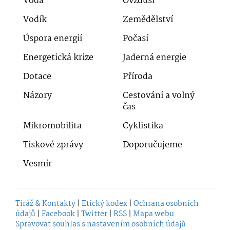
Voda
Ovzduší
Vodík
Zemědělství
Úspora energií
Počasí
Energetická krize
Jaderná energie
Dotace
Příroda
Názory
Cestování a volný
čas
Mikromobilita
Cyklistika
Tiskové zprávy
Doporučujeme
Vesmír
Tiráž & Kontakty
|
Etický kodex
|
Ochrana osobních
údajů
|
Facebook
|
Twitter
|
RSS
|
Mapa webu
Spravovat souhlas s nastavením osobních údajů