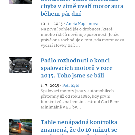
chyba v zimě uvaří motor auta
během pár dní
10. 11. 2025 •
Aneta Kaplanová
Na první pohled jde o drobnost, které
mnoho řidičů nevěnuje pozornost. Jenže
právě ona rozhoduje o tom, zda motor vozu
vydrží stovky tisíc...
Padlo rozhodnutí o konci
spalovacích motorů v roce
2035. Toho jsme se báli
1. 7. 2025 •
Petr Eybl
Spalovací motory jsou v automobilech
přítomny již od roku 1886, kdy první
funkční vůz na benzín sestrojil Carl Benz.
Minimálně v EU by...
Tahle nenápadná kontrolka
znamená, že do 10 minut se