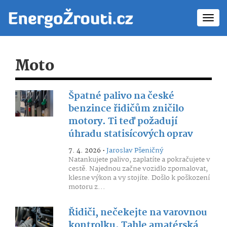
Toggl
navig
Moto
Špatné palivo na české
benzince řidičům zničilo
motory. Ti teď požadují
úhradu statisícových oprav
7. 4. 2026 •
Jaroslav Pšeničný
Natankujete palivo, zaplatíte a pokračujete v
cestě. Najednou začne vozidlo zpomalovat,
klesne výkon a vy stojíte. Došlo k poškození
motoru z...
Řidiči, nečekejte na varovnou
kontrolku. Tahle amatérská