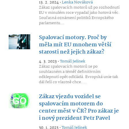
13. 2. 2024 •
Lenka Nováková
Zákaz spalovacích motorů už po rozhodnutí
EU v minulém roce vypadal jako hotová věc.
Současná oznámení politiků Evropského
parlamentu...
Spalovací motory. Proč by
měla mít EU mnohem větší
starosti než jejich zákaz?
4. 3. 2023 •
Tomáš Jelínek
Zákaz spalovacích motorů se po
souhlasném a téměř definitivním
odklepnutí opět odkládá. Evropská unie tak
dál řeší co vlastně chce....
Zákaz vjezdu vozidel se
spalovacím motorem do
center měst v ČR? Pro zákaz je
i nový prezident Petr Pavel
30. 1. 2023 •
Tomáš Jelínek