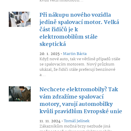
kvůli větší hmotnosti...
Při nákupu nového vozidla
jedině spalovací motor. Velká
část řidičů je k
elektromobilům stále
skeptická
20. 1. 2025 •
Martin Bárta
Když nové auto, tak ve většině případů stále
se spalovacím motorem. Nový průzkum
ukázal, že řidiči stále preferují benzínové
a...
Nechcete elektromobily? Tak
vám zdražíme spalovací
motory, varují automobilky
kvůli pravidlům Evropské unie
11. 11. 2024 •
Tomáš Jelínek
Zákazníkům možná brzy nezbude jiná