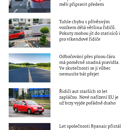
měli připravit předem
Tuhle chybu s přívěsným
vozíkem dělá většina řidičů.
Pokuty mohou jít do statisíců i
pro víkendové řidiče
Odbočování přes plnou čáru
má poměrně snadná pravidla.
Ve skutečnosti se ji vůbec
nemusíte bát přejet
Řidiči aut starších 10 let
zapláčou. Nové nařízení EU je
už brzy vyjde pořádně draho
Let společnosti Ryanair přistál