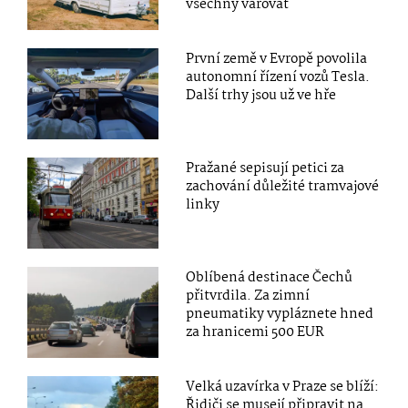
všechny varovat
První země v Evropě povolila
autonomní řízení vozů Tesla.
Další trhy jsou už ve hře
Pražané sepisují petici za
zachování důležité tramvajové
linky
Oblíbená destinace Čechů
přitvrdila. Za zimní
pneumatiky vypláznete hned
za hranicemi 500 EUR
Velká uzavírka v Praze se blíží:
Řidiči se musejí připravit na