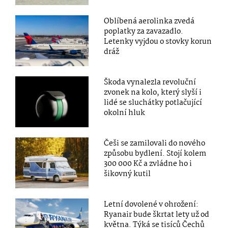
Oblíbená aerolinka zvedá
poplatky za zavazadlo.
Letenky vyjdou o stovky korun
dráž
Škoda vynalezla revoluční
zvonek na kolo, který slyší i
lidé se sluchátky potlačující
okolní hluk
Češi se zamilovali do nového
způsobu bydlení. Stojí kolem
300 000 Kč a zvládne ho i
šikovný kutil
Letní dovolené v ohrožení:
Ryanair bude škrtat lety už od
května. Týká se tisíců Čechů