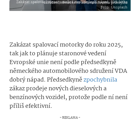
Zakázat spalovací motory možná není nejlepší nápad, říká šéfka sdružení německého automobilového průmyslu
Foto
: Unsplash
Zakázat spalovací motorky do roku 2025,
tak jak to plánuje staronové vedení
Evropské unie není podle předsedkyně
německého automobilového sdružení VDA
dobrý nápad. Předsedkyně
zpochybnila
zákaz prodeje nových dieselových a
benzínových vozidel, protože podle ní není
příliš efektivní.