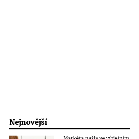
Nejnovější
Markéta našla ve výdejním