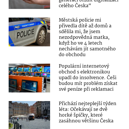
generaci brzdit digitalizaci
celého Česka“
Městská policie mi
přivedla dítě až domů a
sdělila mi, že jsem
nezodpovědná matka,
když ho ve 4 letech
nechávám jít samotného
do obchodu
Populární internetový
obchod s elektronikou
upadl do insolvence. Češi
budou mít problém získat
své peníze při reklamaci
Přichází nejteplejší týden
léta: Očekávají se dvě
horké špičky, které
zasáhnou většinu Česka