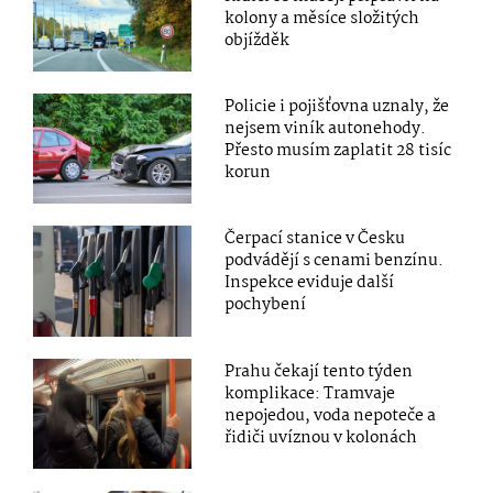
kolony a měsíce složitých
objížděk
Policie i pojišťovna uznaly, že
nejsem viník autonehody.
Přesto musím zaplatit 28 tisíc
korun
Čerpací stanice v Česku
podvádějí s cenami benzínu.
Inspekce eviduje další
pochybení
Prahu čekají tento týden
komplikace: Tramvaje
nepojedou, voda nepoteče a
řidiči uvíznou v kolonách