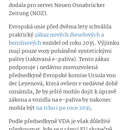
dodala pro server Neuen Osnabrücker
Zeitung (NOZ).
Evropská unie před dvěma lety schválila
praktický
zákaz nových dieselových a
benzínových
vozidel od roku 2035. Výjimku
mají pouze vozy poháněné syntetickými
palivy (takzvaná e-paliva). Tento zákaz
podporuje i nedávno znovuzvolená
předsedkyně Evropské komise Ursula von
der Leyenová, která ovšem v nedávné době
oznámila, že by ještě mohlo dojít k úpravě
zákona a vozidla na e-paliva by nakonec
mohla být
na trhu i po roce 2035
.
Podle předsedkyně VDA je však důležité
přezkoumat, kde se v rámci EU skutečně