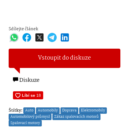
Sdílejte článek
Vstoupit do diskuze
Diskuze
Štítky:
Auto
Automobily
Doprava
Elektromobily
Automobilový průmysl
Zákaz spalovacích motorů
Spalovací motory