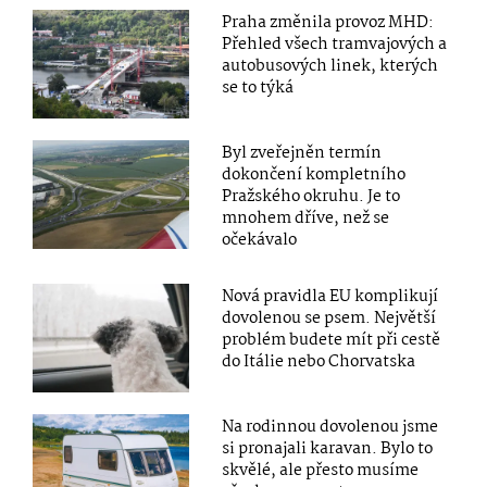
Praha změnila provoz MHD:
Přehled všech tramvajových a
autobusových linek, kterých
se to týká
Byl zveřejněn termín
dokončení kompletního
Pražského okruhu. Je to
mnohem dříve, než se
očekávalo
Nová pravidla EU komplikují
dovolenou se psem. Největší
problém budete mít při cestě
do Itálie nebo Chorvatska
Na rodinnou dovolenou jsme
si pronajali karavan. Bylo to
skvělé, ale přesto musíme