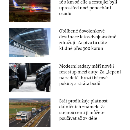
160 km od cíle a cestující byli
uprostřed noci ponecháni
osudu
Oblíbené dovolenkové
destinace letos dvojnásobně
zdražují. Za pivo tu dáte
klidně přes 300 korun
Moderní radary měří nově i
rozestup mezi auty: Za „lepení
na zadek“ hrozí tisícové
pokuty a ztráta bodů
Stát prodlužuje platnost
dálničních známek. Za
stejnou cenu ji můžete
používat až 2× déle