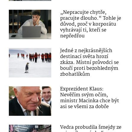
„Nepracujte chytře,
pracujte dlouho.“ Tohle je
důvod, proč v korporátu
vyhrávají ti, kteří se
nepředřou
Jedné z nejkrásnějších
destinací světa hrozí
zkáza. Místní průvodci se
bouří proti bezohledným
zbohatlíkům
Exprezident Klaus:
Nevěřím svým očím,
ministr Macinka chce být
asi se všemi za dobře
Vedra probudila šmejdy ze