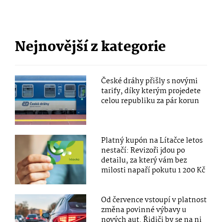
Nejnovější z kategorie
České dráhy přišly s novými
tarify, díky kterým projedete
celou republiku za pár korun
Platný kupón na Lítačce letos
nestačí: Revizoři jdou po
detailu, za který vám bez
milosti napaří pokutu 1 200 Kč
Od července vstoupí v platnost
změna povinné výbavy u
nových aut. Řidiči by se na ni