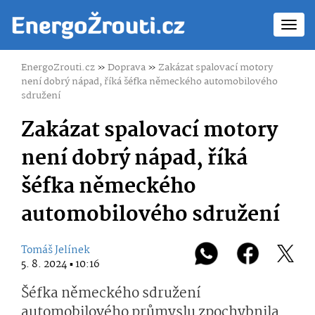
Toggl
navig
EnergoZrouti.cz
»
Doprava
»
Zakázat spalovací motory
není dobrý nápad, říká šéfka německého automobilového
sdružení
Zakázat spalovací motory
není dobrý nápad, říká
šéfka německého
automobilového sdružení
Tomáš Jelínek
5. 8. 2024 ▪ 10:16
Šéfka německého sdružení
automobilového průmyslu zpochybnila