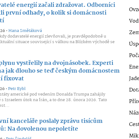
atelé energií začali zdražovat. Odborníci
Ovz
li první odhady, o kolik si domácnosti
tí
Vod
026 •
Hana Smětáková
Zem
kdy dodavatelé energií zlevňovali, je pravděpodobně u
ktuální situace související s válkou na Blízkém východě se
Úsp
Poč
plynu vystřelily na dvojnásobek. Experti
Ener
 na jak dlouho se teď českým domácnostem
í fixovat
Jad
026 •
Petr Eybl
Dot
státy americké pod vedením Donalda Trumpa zahájily
 s Izraelem útok na Írán, a to dne 28. února 2026. Tato
Pří
st...
Náz
vní kanceláře poslaly zprávu tisícům
Cest
tů: Na dovolenou nepoletíte
Mik
26 •
Petr Šindelář