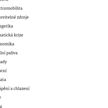
ktromobilita
ovitelné zdroje
rgetika
atická krize
nomika
lní paliva
ady
atní
řata
ápění a chlazení
y
a