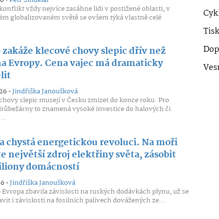
konflikt vždy nejvíce zasáhne lidi v postižené oblasti, v
Cykl
m globalizovaném světě se ovšem týká vlastně celé
Tis
Dop
 zakáže klecové chovy slepic dřív než
na Evropy. Cena vajec má dramaticky
Ves
lit
26 •
Jindřiška Janoušková
chovy slepic musejí v Česku zmizet do konce roku. Pro
ůbežárny to znamená vysoké investice do halových či
..
a chystá energetickou revoluci. Na moři
e největší zdroj elektřiny světa, zásobit
liony domácností
26 •
Jindřiška Janoušková
e Evropa zbavila závislosti na ruských dodávkách plynu, už se
avit i závislosti na fosilních palivech dovážených ze...