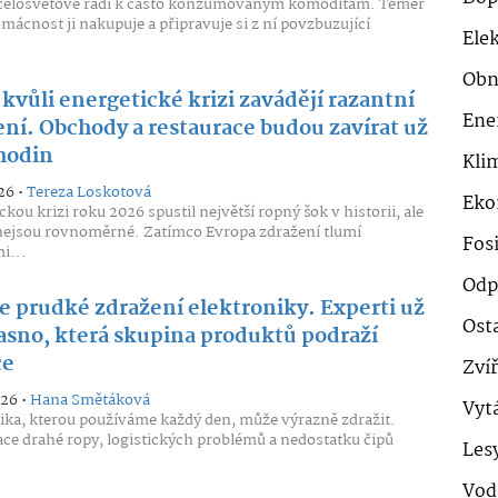
 celosvětově řadí k často konzumovaným komoditám. Téměř
mácnost ji nakupuje a připravuje si z ní povzbuzující
Ele
.
Obn
kvůli energetické krizi zavádějí razantní
Ene
ení. Obchody a restaurace budou zavírat už
 hodin
Klim
26 •
Tereza Loskotová
Eko
kou krizi roku 2026 spustil největší ropný šok v historii, ale
ejsou rovnoměrné. Zatímco Evropa zdražení tlumí
Fosi
i...
Odp
se prudké zdražení elektroniky. Experti už
Ost
jasno, která skupina produktů podraží
ce
Zví
026 •
Hana Smětáková
Vyt
ika, kterou používáme každý den, může výrazně zdražit.
e drahé ropy, logistických problémů a nedostatku čipů
Les
Vod