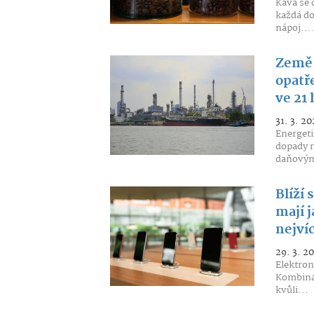
Káva se
každá do
nápoj...
Země 
opatř
ve 21
31. 3. 20
Energetic
dopady n
daňovým
Blíží 
mají 
nejví
29. 3. 2
Elektron
Kombinac
kvůli...