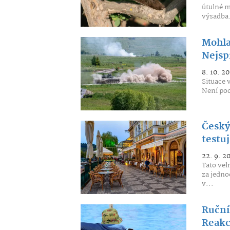
útulné m
výsadba.
Mohla
Nejspí
8. 10. 20
Situace 
Není poc
Český 
testuj
22. 9. 2
Tato vel
za jedno
v...
Ruční
Reakc