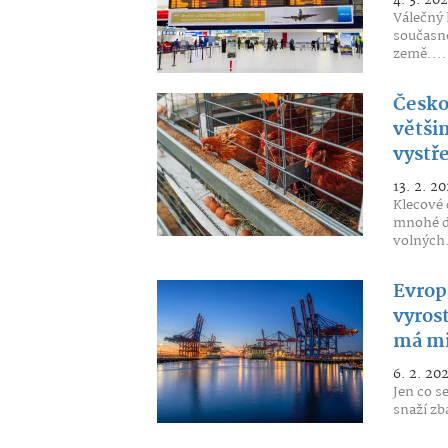
Válečný 
současné
země....
Česko
větši
vystře
13. 2. 20
Klecové 
mnohé dr
volných.
Evrop
vyrost
má mi
6. 2. 20
Jen co s
snaží zb