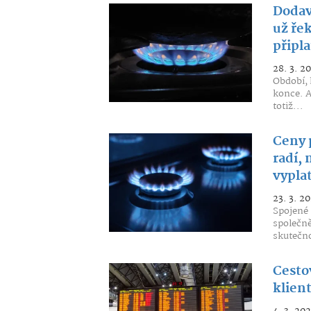
Dodav
už řek
připla
28. 3. 2
Období, 
konce. A
totiž...
Ceny 
radí,
vyplat
23. 3. 2
Spojené 
společně
skutečno
Cesto
klien
4. 3. 20