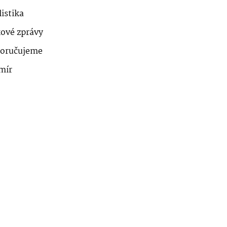
istika
kové zprávy
oručujeme
mír