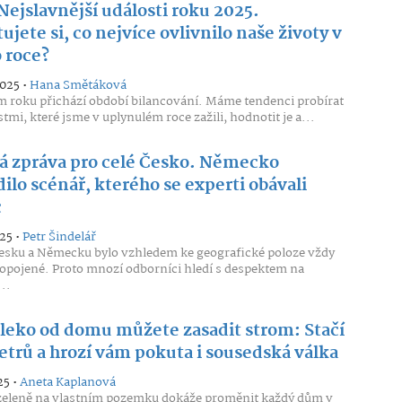
Nejslavnější události roku 2025.
jete si, co nejvíce ovlivnilo naše životy v
 roce?
2025 •
Hana Smětáková
 roku přichází období bilancování. Máme tendenci probírat
tmi, které jsme v uplynulém roce zažili, hodnotit je a...
á zpráva pro celé Česko. Německo
ilo scénář, kterého se experti obávali
c
25 •
Petr Šindelář
esku a Německu bylo vzhledem ke geografické poloze vždy
ropojené. Proto mnozí odborníci hledí s despektem na
..
aleko od domu můžete zasadit strom: Stačí
etrů a hrozí vám pokuta i sousedská válka
25 •
Aneta Kaplanová
zeleně na vlastním pozemku dokáže proměnit každý dům v