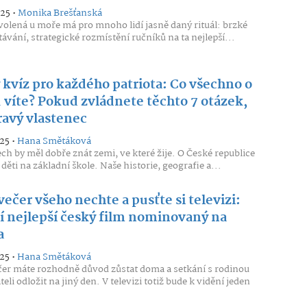
025 •
Monika Brešťanská
volená u moře má pro mnoho lidí jasně daný rituál: brzké
távání, strategické rozmístění ručníků na ta nejlepší...
 kvíz pro každého patriota: Co všechno o
 víte? Pokud zvládnete těchto 7 otázek,
ravý vlastenec
25 •
Hana Smětáková
ch by měl dobře znát zemi, ve které žije. O České republice
ž děti na základní škole. Naše historie, geografie a...
ečer všeho nechte a pusťte si televizi:
í nejlepší český film nominovaný na
a
25 •
Hana Smětáková
er máte rozhodně důvod zůstat doma a setkání s rodinou
eli odložit na jiný den. V televizi totiž bude k vidění jeden