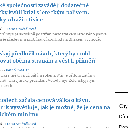
ké společnosti zavádějí dodatečné
ky kvůli krizi s leteckým palivem.
y zdraží o tisíce
26 •
Hana Smětáková
průmysl je aktuálně postižen nedostatkem leteckého paliva.
je především probíhající konflikt na Blízkém východě.
skyj předložil návrh, který by mohl
ovat oběma stranám a vést k příměří
26 •
Petr Šindelář
 Ukrajině trvá už pátým rokem. Mír je přitom zatím v
nu. Ukrajinský prezident Volodymyr Zelenskyj nyní
 návrh,...
hodech začala cenová válka o kávu.
Chy
ík vysvětluje, jak je možné, že je cena na
rickém minimu
Dům
6 •
Hana Smětáková
Dop