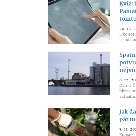
Kvíz: 
Pamatu
tomto
29. 12. 
S koncem
se událos
Špatn
potvrd
nejví
6. 12. 20
Dění v Č
blízce p
aktuální.
Jak d
pár m
3. 11. 20
Kousek 