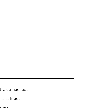
trá domácnost
 a zahrada
rava