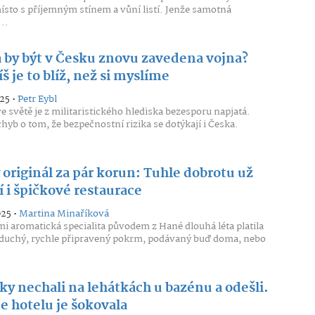
ísto s příjemným stínem a vůní listí. Jenže samotná
..
 by být v Česku znovu zavedena vojna?
š je to blíž, než si myslíme
25 •
Petr Eybl
ve světě je z militaristického hlediska bezesporu napjatá.
hyb o tom, že bezpečnostní rizika se dotýkají i Česka.
originál za pár korun: Tuhle dobrotu už
í i špičkové restaurace
025 •
Martina Minaříková
mi aromatická specialita původem z Hané dlouhá léta platila
duchý, rychle připravený pokrm, podávaný buď doma, nebo
ky nechali na lehátkách u bazénu a odešli.
e hotelu je šokovala