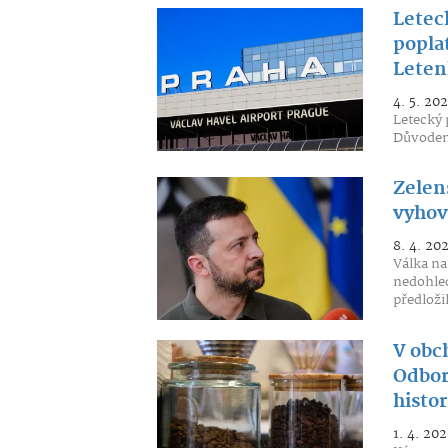
Letec
poplat
Letenk
4. 5. 20
Letecký 
Důvodem 
Zelen
vyhov
8. 4. 20
Válka na
nedohled
předložil
V obc
Odborn
histo
1. 4. 202