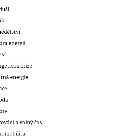
duší
ík
ědělství
ora energií
así
getická krize
erná energie
ace
roda
ory
ování a volný čas
romobilita