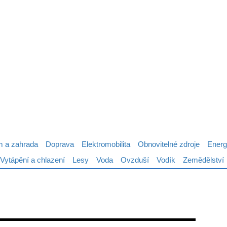
 a zahrada
Doprava
Elektromobilita
Obnovitelné zdroje
Energ
Vytápění a chlazení
Lesy
Voda
Ovzduší
Vodík
Zemědělství