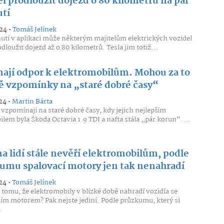
l prodloužit dojezd o 80 kilometrů na pár
utí
24 •
Tomáš Jelínek
nutí v aplikaci může některým majitelům elektrických vozidel
dloužit dojezd až o 80 kilometrů. Tesla jim totiž...
mají odpor k elektromobilům. Mohou za to
ě vzpomínky na „staré dobré časy“
24 •
Martin Bárta
i vzpomínají na staré dobré časy, kdy jejich nejlepším
lem byla Škoda Octavia 1.9 TDI a nafta stála „pár korun“....
a lidí stále nevěří elektromobilům, podle
umu spalovací motory jen tak nenahradí
24 •
Tomáš Jelínek
 tomu, že elektromobily v blízké době nahradí vozidla se
ím motorem? Pak nejste jediní. Podle průzkumu, který si
.