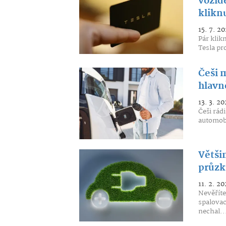
vozide
klikn
15. 7. 20
Pár klik
Tesla pro
Češi 
hlavn
13. 3. 20
Češi rád
automobi
Většin
průzk
11. 2. 20
Nevěříte
spalovac
nechal..