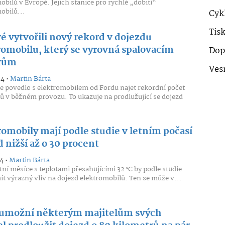
obilů v Evropě. Jejich stanice pro rychlé „dobití“
obilů...
Cykl
Tis
é vytvořili nový rekord v dojezdu
romobilu, který se vyrovná spalovacím
Dop
rům
Ves
24 •
Martin Bárta
e povedlo s elektromobilem od Fordu najet rekordní počet
ů v běžném provozu. To ukazuje na prodlužující se dojezd
.
romobily mají podle studie v letním počasí
 nižší až o 30 procent
4 •
Martin Bárta
tní měsíce s teplotami přesahujícími 32 °C by podle studie
t výrazný vliv na dojezd elektromobilů. Ten se může v...
 umožní některým majitelům svých