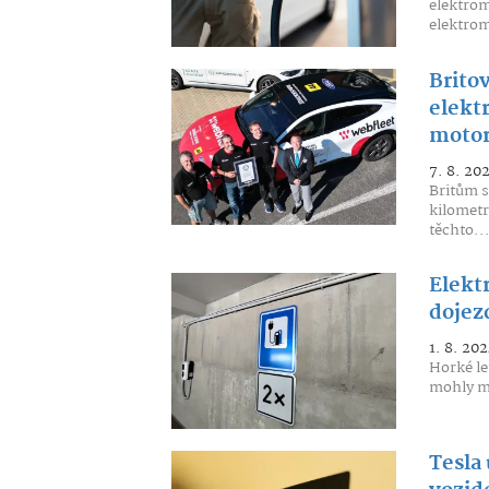
elektrom
elektrom
Britov
elekt
moto
7. 8. 20
Britům s
kilometr
těchto..
Elekt
dojezd
1. 8. 202
Horké le
mohly mí
Tesla