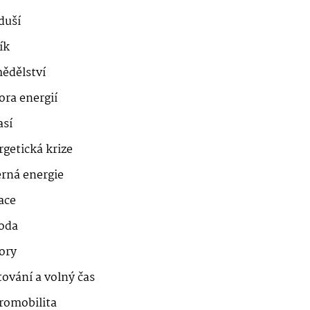
duší
ík
ědělství
ora energií
así
getická krize
erná energie
ace
roda
ory
ování a volný čas
romobilita