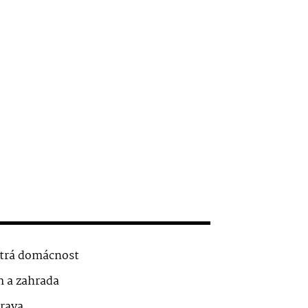
trá domácnost
 a zahrada
rava