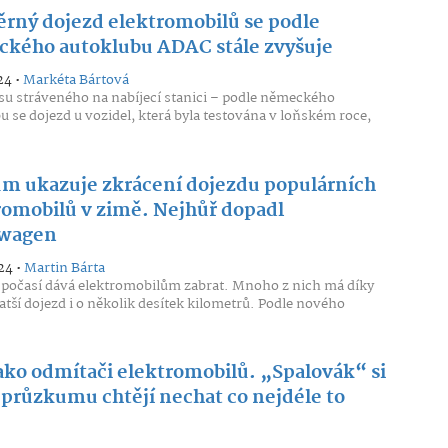
rný dojezd elektromobilů se podle
kého autoklubu ADAC stále zvyšuje
24 •
Markéta Bártová
u stráveného na nabíjecí stanici – podle německého
u se dojezd u vozidel, která byla testována v loňském roce,
m ukazuje zkrácení dojezdu populárních
romobilů v zimě. Nejhůř dopadl
swagen
24 •
Martin Bárta
počasí dává elektromobilům zabrat. Mnoho z nich má díky
tší dojezd i o několik desítek kilometrů. Podle nového
jako odmítači elektromobilů. „Spalovák“ si
 průzkumu chtějí nechat co nejdéle to