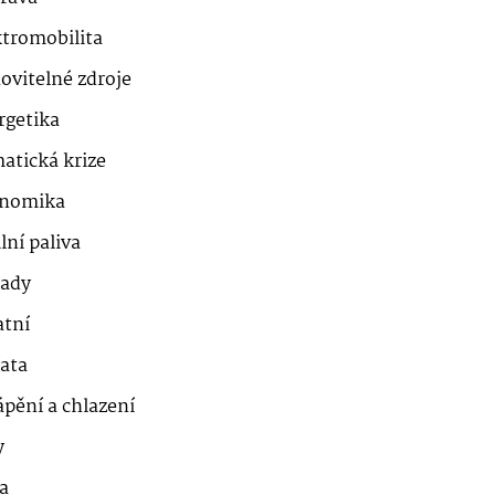
ktromobilita
ovitelné zdroje
rgetika
atická krize
nomika
lní paliva
ady
atní
řata
ápění a chlazení
y
a