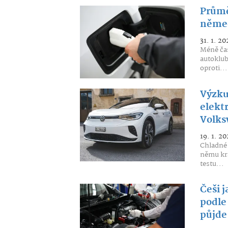
Průmě
němec
31. 1. 20
Méně čas
autoklub
oproti...
Výzku
elekt
Volk
19. 1. 20
Chladné 
němu kra
testu...
Češi 
podle
půjde