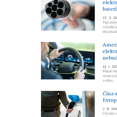
elektr
bateri
27. 2. 2
Tají aut
vozidel 
dlouhod
Ameri
elekt
nebud
13. 1. 20
Plané ře
Americká
svého...
Čína 
Evrop
7. 8. 20
Čínský v