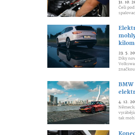
31. 10. 2
Češi pod
spalovac
Elekt
mohly
kilom
23. 5. 20
Díky nov
Volkswag
značkou.
BMW m
elekt
4. 12. 2
Německá
vyrábějí
tak mohl
Konec