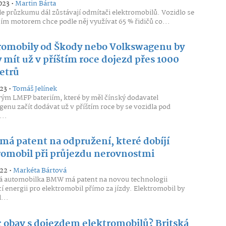
023 •
Martin Bárta
le průzkumu dál zůstávají odmítači elektromobilů. Vozidlo se
ím motorem chce podle něj využívat 65 % řidičů co...
romobily od Škody nebo Volkswagenu by
 mít už v příštím roce dojezd přes 1000
etrů
23 •
Tomáš Jelínek
ým LMFP bateriím, které by měl čínský dodavatel
enu začít dodávat už v příštím roce by se vozidla pod
..
á patent na odpružení, které dobíjí
romobil při průjezdu nerovnostmi
022 •
Markéta Bártová
 automobilka BMW má patent na novou technologii
cí energii pro elektromobil přímo za jízdy. Elektromobil by
...
 obav s dojezdem elektromobilů? Britská