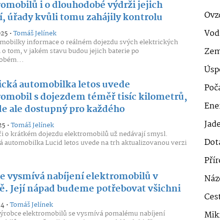
omobilů i o dlouhodobé výdrži jejich
Ovz
í, úřady kvůli tomu zahájily kontrolu
Vod
025 •
Tomáš Jelínek
omobilky informace o reálném dojezdu svých elektrických
Zem
a o tom, v jakém stavu budou jejich baterie po
obém...
Úsp
cká automobilka letos uvede
Poč
romobil s dojezdem téměř tisíc kilometrů,
Ener
e ale dostupný pro každého
Jad
25 •
Tomáš Jelínek
či o krátkém dojezdu elektromobilů už nedávají smysl.
Dot
 automobilka Lucid letos uvede na trh aktualizovanou verzi
Pří
se vysmívá nabíjení elektromobilů v
Náz
ě. Její nápad budeme potřebovat všichni
Cest
24 •
Tomáš Jelínek
ýrobce elektromobilů se vysmívá pomalému nabíjení
Mik