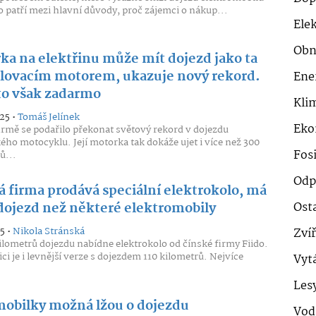
o patří mezi hlavní důvody, proč zájemci o nákup...
Ele
Obn
ka na elektřinu může mít dojezd jako ta
alovacím motorem, ukazuje nový rekord.
Ene
to však zadarmo
Klim
25 •
Tomáš Jelínek
Eko
irmě se podařilo překonat světový rekord v dojezdu
kého motocyklu. Její motorka tak dokáže ujet i více než 300
Fosi
ů...
Odp
á firma prodává speciální elektrokolo, má
Ost
 dojezd než některé elektromobily
5 •
Nikola Stránská
Zví
ilometrů dojezdu nabídne elektrokolo od čínské firmy Fiido.
ci je i levnější verze s dojezdem 110 kilometrů. Nejvíce
Vyt
Les
obilky možná lžou o dojezdu
Vod