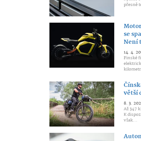
přesně t
Motor
se sp
Není 
14. 4. 20
Finské f
elektric
kilometr
Čínsk
větší
8. 3. 202
Až 347 k
K dispozi
však...
Autom