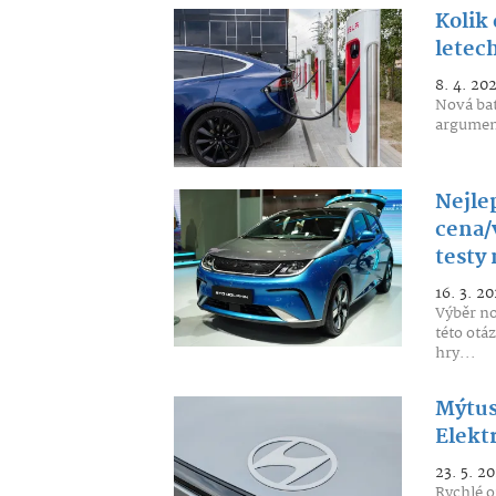
Kolik 
letec
8. 4. 20
Nová bat
argument
Nejle
cena/v
testy 
16. 3. 20
Výběr no
této otá
hry...
Mýtus
Elekt
23. 5. 20
Rychlé o