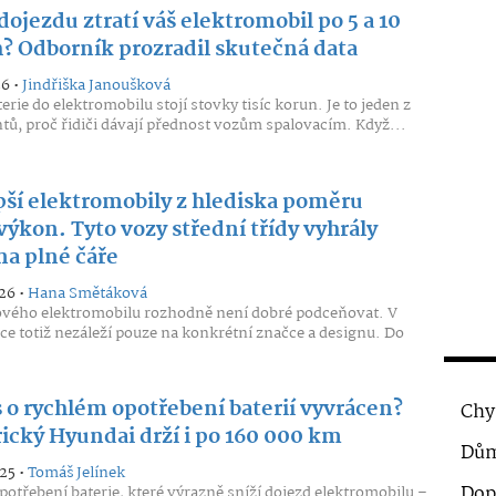
dojezdu ztratí váš elektromobil po 5 a 10
h? Odborník prozradil skutečná data
26 •
Jindřiška Janoušková
erie do elektromobilu stojí stovky tisíc korun. Je to jeden z
ů, proč řidiči dávají přednost vozům spalovacím. Když...
pší elektromobily z hlediska poměru
ýkon. Tyto vozy střední třídy vyhrály
na plné čáře
26 •
Hana Smětáková
vého elektromobilu rozhodně není dobré podceňovat. V
zce totiž nezáleží pouze na konkrétní značce a designu. Do
 o rychlém opotřebení baterií vyvrácen?
Chy
rický Hyundai drží i po 160 000 km
Dům
25 •
Tomáš Jelínek
Dop
potřebení baterie, které výrazně sníží dojezd elektromobilu –