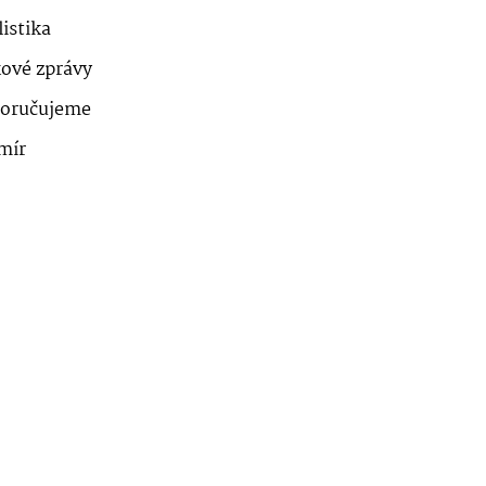
istika
kové zprávy
oručujeme
mír