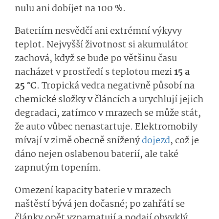
nulu ani dobíjet na 100 %.
Bateriím nesvědčí ani extrémní výkyvy
teplot. Nejvyšší životnost si akumulátor
zachová, když se bude po většinu času
nacházet v prostředí s teplotou mezi
15 a
25 °C
. Tropická vedra negativně působí na
chemické složky v článcích a urychlují jejich
degradaci, zatímco v mrazech se může stát,
že auto vůbec nenastartuje. Elektromobily
mívají v zimě obecně snížený
dojezd
, což je
dáno nejen oslabenou baterií, ale také
zapnutým topením.
Omezení kapacity baterie v mrazech
naštěstí bývá jen dočasné; po zahřátí se
články opět vzpamatují a podají obvyklý