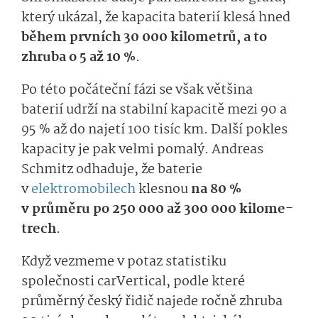
který ukázal, že kapacita baterií klesá hned
během prvních 30 000 kilometrů, a to
zhruba o 5 až 10 %
.
Po této počáteční fázi se však většina
baterií udrží na stabilní kapacitě mezi 90 a
95 % až do najetí 100 tisíc km. Další pokles
kapacity je pak velmi pomalý. Andreas
Schmitz odhaduje, že baterie
v
elektromobilech
klesnou
na 80 %
v průměru po 250 000 až 300 000 kilome­
trech
.
Když vezmeme v potaz statistiku
společnosti carVertical, podle které
průměrný český řidič najede ročně zhruba