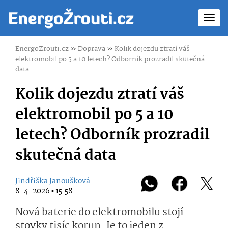
Toggl
navig
EnergoZrouti.cz
»
Doprava
»
Kolik dojezdu ztratí váš
elektromobil po 5 a 10 letech? Odborník prozradil skutečná
data
Kolik dojezdu ztratí váš
elektromobil po 5 a 10
letech? Odborník prozradil
skutečná data
Jindřiška Janoušková
8. 4. 2026 ▪ 15:58
Nová baterie do elektromobilu stojí
stovky tisíc korun. Je to jeden z