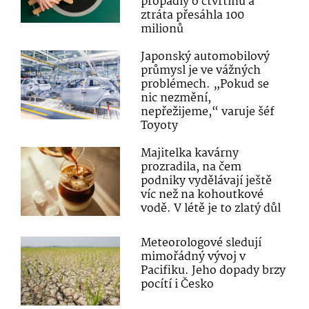
propadly o čtvrtinu a
ztráta přesáhla 100
milionů
Japonský automobilový
průmysl je ve vážných
problémech. „Pokud se
nic nezmění,
nepřežijeme,“ varuje šéf
Toyoty
Majitelka kavárny
prozradila, na čem
podniky vydělávají ještě
víc než na kohoutkové
vodě. V létě je to zlatý důl
Meteorologové sledují
mimořádný vývoj v
Pacifiku. Jeho dopady brzy
pocítí i Česko