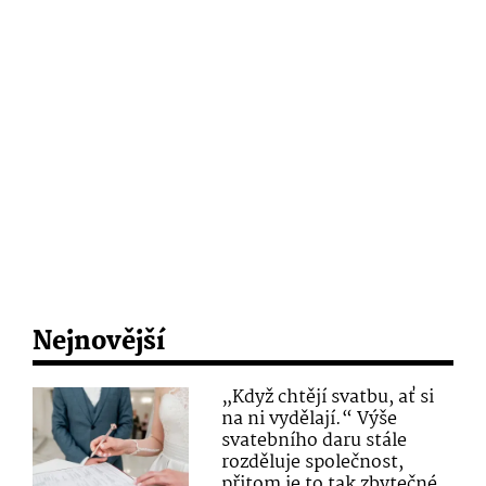
Nejnovější
„Když chtějí svatbu, ať si
na ni vydělají.“ Výše
svatebního daru stále
rozděluje společnost,
přitom je to tak zbytečné