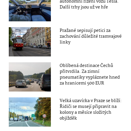
autonomní řízení vozů Tesla.
Další trhy jsou už ve hře
Pražané sepisují petici za
zachování důležité tramvajové
linky
Oblíbená destinace Čechů
přitvrdila. Za zimní
pneumatiky vypláznete hned
za hranicemi 500 EUR
Velká uzavírka v Praze se blíží:
Řidiči se musejí připravit na
kolony a měsíce složitých
objížděk