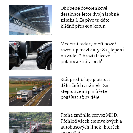
Oblíbené dovolenkové
destinace letos dvojnásobně
zdražují. Za pivo tu dáte
klidně přes 300 korun
Moderní radary měří nově i
rozestup mezi auty: Za „lepení
na zadek“ hrozí tisícové
pokuty a ztráta bodů
Stát prodlužuje platnost
dálničních známek. Za
stejnou cenu ji můžete
používat až 2× déle
Praha změnila provoz MHD:
Přehled všech tramvajových a
autobusových linek, kterých