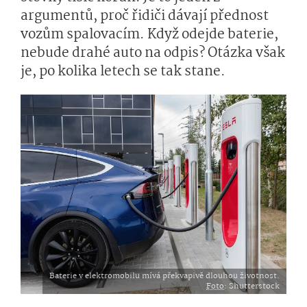
argumentů, proč řidiči dávají přednost
vozům spalovacím. Když odejde baterie,
nebude drahé auto na odpis? Otázka však
je, po kolika letech se tak stane.
Baterie v elektromobilu mívá překvapivě dlouhou životnost.
Foto
: Shutterstock