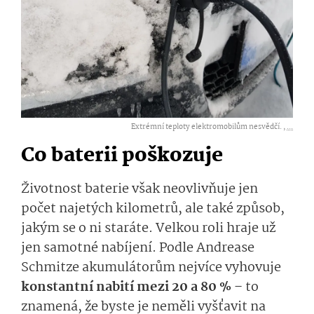
Extrémní teploty elektromobilům nesvědčí. ,
...
Co baterii poškozuje
Životnost baterie však neovlivňuje jen
počet najetých kilometrů, ale také způsob,
jakým se o ni staráte. Velkou roli hraje už
jen samotné nabíjení. Podle Andrease
Schmitze akumulátorům nejvíce vyhovuje
konstantní nabití mezi 20 a 80 %
– to
znamená, že byste je neměli vyšťavit na