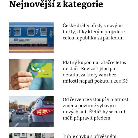
Nejnovější z kategorie
České dráhy přišly s novými
tarify, díky kterým projedete
celou republiku za pár korun
Platný kupón na Lítačce letos
nestačí: Revizoři jdou po
detailu, za který vám bez
milosti napaří pokutu 1 200 Kč
Od července vstoupí v platnost
změna povinné výbavy u
nových aut. Řidiči by se na ni
měli připravit předem
Tuhle chybu s přívěsným