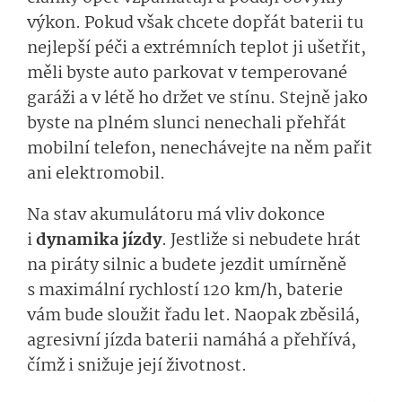
výkon. Pokud však chcete dopřát baterii tu
nejlepší péči a extrémních teplot ji ušetřit,
měli byste auto parkovat v temperované
garáži a v létě ho držet ve stínu. Stejně jako
byste na plném slunci nenechali přehřát
mobilní telefon, nenechávejte na něm pařit
ani elektromobil.
Na stav akumulátoru má vliv dokonce
i
dynamika jízdy
. Jestliže si nebudete hrát
na piráty silnic a budete jezdit umírněně
s maximální rychlostí 120 km/h, baterie
vám bude sloužit řadu let. Naopak zběsilá,
agresivní jízda baterii namáhá a přehřívá,
čímž i snižuje její životnost.