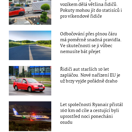
vozíkem dělá většina řidičů.
Pokuty mohou jít do statisíců i
pro víkendové řidiče
Odbočování přes plnou čáru
má poměrně snadná pravidla.
Ve skutečnosti se ji vůbec
nemusíte bát přejet
Řidiči aut starších 10 let
zapláčou. Nové nařízení EU je
už brzy vyjde pořádně draho
Let společnosti Ryanair přistál
160 km od cíle a cestující byli
uprostřed noci ponecháni
osudu