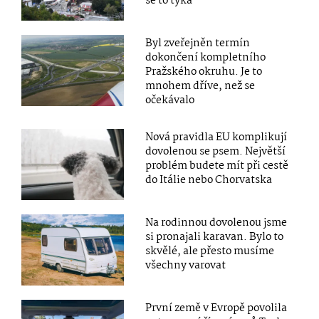
se to týká
Byl zveřejněn termín
dokončení kompletního
Pražského okruhu. Je to
mnohem dříve, než se
očekávalo
Nová pravidla EU komplikují
dovolenou se psem. Největší
problém budete mít při cestě
do Itálie nebo Chorvatska
Na rodinnou dovolenou jsme
si pronajali karavan. Bylo to
skvělé, ale přesto musíme
všechny varovat
První země v Evropě povolila