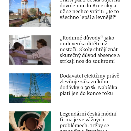
Starší pár z Česka odjel na
dovolenou do Ameriky a
už se nechce vrátit: „Je to
všechno lepší a levnější“
„Rodinné důvody“ jako
omluvenka dítěte už
nestačí. Školy chtějí znát
skutečný důvod absence a
strkají nos do soukromí
Dodavatel elektřiny právě
zlevňuje zákazníkům
dodávky o 30 %. Nabídka
platí jen do konce roku
Legendární česká módní
firma je ve vážných
problémech. Tržby se