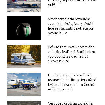
Letenky vyjdou o stovky korun
dráž
Škoda vynalezla revoluční
zvonek na kolo, který slyší i
lidé se sluchátky potlačující
okolní hluk
Češi se zamilovali do nového
způsobu bydlení. Stojí kolem
300 000 Kč a zvládne ho i
šikovný kutil
Letní dovolené v ohrožení:
Ryanair bude škrtat lety už od
května. Týká se tisíců Čechů
mířících k moři
Češi opět kápli na to, jak na