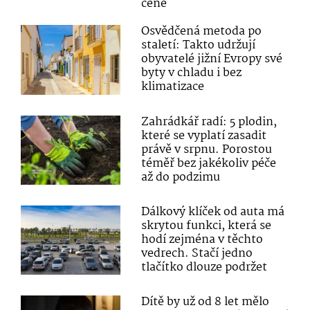
ceně
Osvědčená metoda po
staletí: Takto udržují
obyvatelé jižní Evropy své
byty v chladu i bez
klimatizace
Zahrádkář radí: 5 plodin,
které se vyplatí zasadit
právě v srpnu. Porostou
téměř bez jakékoliv péče
až do podzimu
Dálkový klíček od auta má
skrytou funkci, která se
hodí zejména v těchto
vedrech. Stačí jedno
tlačítko dlouze podržet
Dítě by už od 8 let mělo