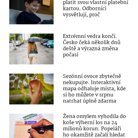
platit svou vlastní platební
kartou. Odborníci
vysvětlují, proč
Extrémní vedra končí.
Česko čeká několik dnů
deště a výrazná změna
počasí
Sezónní ovoce zbytečně
nekupujte. Interaktivní
mapa odhaluje místa, kde
si ho můžete v srpnu
natrhat úplně zdarma
Žena omylem vyhodila do
koše výherní los na 24
milionů korun. Popeláři
ho okamžitě začali hledat