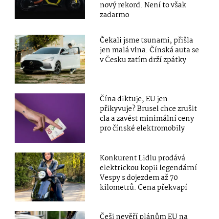
nový rekord. Není to však
zadarmo
Čekali jsme tsunami, přišla
jen malá vlna. Čínská auta se
v Česku zatím drží zpátky
Čína diktuje, EU jen
přikyvuje? Brusel chce zrušit
cla a zavést minimální ceny
pro čínské elektromobily
Konkurent Lidlu prodává
elektrickou kopii legendární
Vespy s dojezdem až 70
kilometrů. Cena překvapí
Češi nevěří plánům EU na