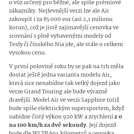
o vůz určený pro běžné, ale spíše prémiové
zákazníky. Nejlevnější verzi lze ale Air
zakoupit i za 85 000 eur (asi 2,1 milionu
korun), což je jistě zajímavější cenovka ve
srovnání s plně vybavenými modely od
Tesly či čínského Nia jde, ale stále o celkem
vysokou cenu.
V první polovině roku by se pak na trh měla
dostat ještě jedna varianta modelu Air,
která sice nenabídne tak velký dojezd jako
verze Grand Touring ale bude výrazně
dravější. Model Air ve verzi Sapphire totiž
bude spíše elektrickým supersportem, když
nabídne čistý výkon 920 kW a zrychlení
z 0
na 100 km/h za dvě sekundy
. Její dojezd
bude dle WLTP 694 kilometrů a cenovka