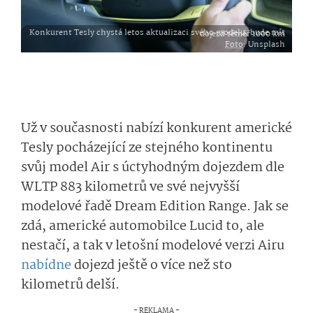
Konkurent Tesly chystá letos aktualizaci svého modelu, bude mít dojezd téměř 1000 km
Foto
: Unsplash
Už v současnosti nabízí konkurent americké
Tesly pocházející ze stejného kontinentu
svůj model Air s úctyhodným dojezdem dle
WLTP 883 kilometrů ve své nejvyšší
modelové řadě Dream Edition Range. Jak se
zdá, americké automobilce Lucid to, ale
nestačí, a tak v letošní modelové verzi Airu
nabídne
dojezd ještě o více než sto
kilometrů delší.