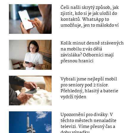
Češi našli skrytý způsob, jak
zjistit, kdo si je jak uložil do
kontaktů. WhatsApp to
umožňuje, jen to málokdo ví
Kolik minut denně strávených
na mobilu z vás dělá
závisláka? Odborníci mají
přesnou hranici
Vybrali jsme nejlepší mobil
pro seniory pod 2 tisíce.
Přehledný, hlasitý a baterie
vydrží týden
Upozornění pro diváky: V
těchto městech nenaladíte
televizi. Víme přesný čas a
dobu výpadku