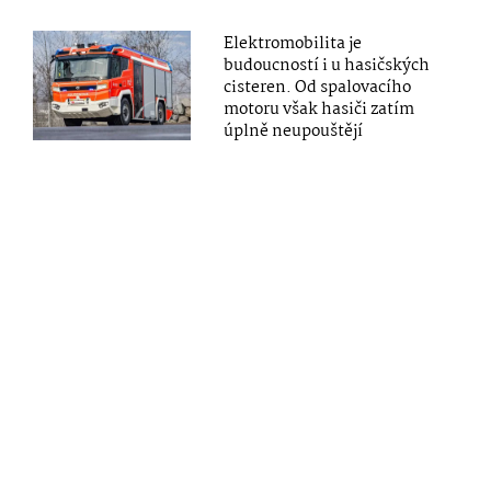
Elektromobilita je
budoucností i u hasičských
cisteren. Od spalovacího
motoru však hasiči zatím
úplně neupouštějí