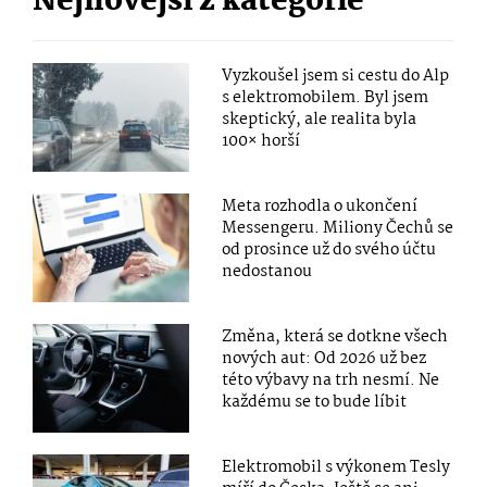
Nejnovější z kategorie
Vyzkoušel jsem si cestu do Alp
s elektromobilem. Byl jsem
skeptický, ale realita byla
100× horší
Meta rozhodla o ukončení
Messengeru. Miliony Čechů se
od prosince už do svého účtu
nedostanou
Změna, která se dotkne všech
nových aut: Od 2026 už bez
této výbavy na trh nesmí. Ne
každému se to bude líbit
Elektromobil s výkonem Tesly