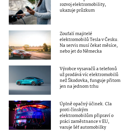
rozvoj elektromobility,
ukazuje průzkum
Zoufalí majitelé
elektromobilů Tesla v Česku.
Na servis musí čekat měsíce,
nebo jet do Německa
Výrobce vysavačů a telefonů
už prodává víc elektromobilů
než Škodovka, funguje přitom
jen na jednom trhu
Úplně opačný účinek. Cla
proti čínským
elektromobilům připraví o
práci zaměstnance v EU,
varuje šéf automobilky