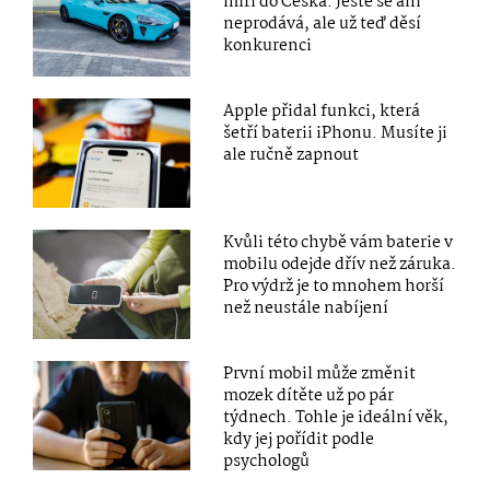
míří do Česka. Ještě se ani
neprodává, ale už teď děsí
konkurenci
Apple přidal funkci, která
šetří baterii iPhonu. Musíte ji
ale ručně zapnout
Kvůli této chybě vám baterie v
mobilu odejde dřív než záruka.
Pro výdrž je to mnohem horší
než neustále nabíjení
První mobil může změnit
mozek dítěte už po pár
týdnech. Tohle je ideální věk,
kdy jej pořídit podle
psychologů