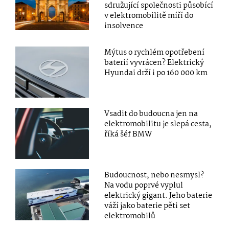
sdružující společnosti působící
v elektromobilitě míří do
insolvence
Mýtus o rychlém opotřebení
baterií vyvrácen? Elektrický
Hyundai drží i po 160 000 km
Vsadit do budoucna jen na
elektromobilitu je slepá cesta,
říká šéf BMW
Budoucnost, nebo nesmysl?
Na vodu poprvé vyplul
elektrický gigant. Jeho baterie
váží jako baterie pěti set
elektromobilů