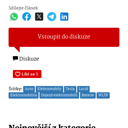
Sdílejte článek
Vstoupit do diskuze
Diskuze
Štítky:
Auto
Elektromobily
Tesla
Lucid
Elektromobilita
Dojezd elektromobilů
Baterie
WLTP