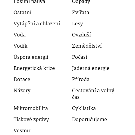
Fosilní paliva
Odpady
Ostatní
Zvířata
Vytápění a chlazení
Lesy
Voda
Ovzduší
Vodík
Zemědělství
Úspora energií
Počasí
Energetická krize
Jaderná energie
Dotace
Příroda
Názory
Cestování a volný
čas
Mikromobilita
Cyklistika
Tiskové zprávy
Doporučujeme
Vesmír