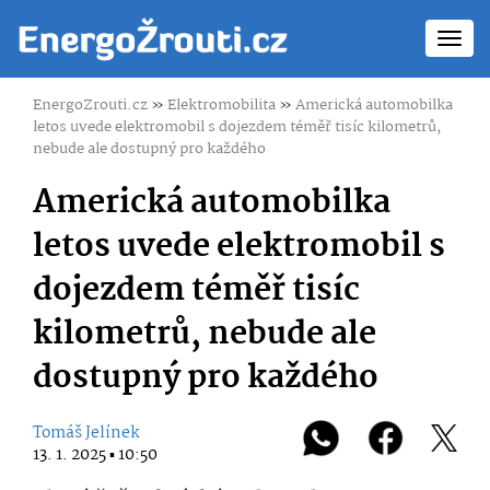
Toggl
navig
EnergoZrouti.cz
»
Elektromobilita
»
Americká automobilka
letos uvede elektromobil s dojezdem téměř tisíc kilometrů,
nebude ale dostupný pro každého
Americká automobilka
letos uvede elektromobil s
dojezdem téměř tisíc
kilometrů, nebude ale
dostupný pro každého
Tomáš Jelínek
13. 1. 2025 ▪ 10:50