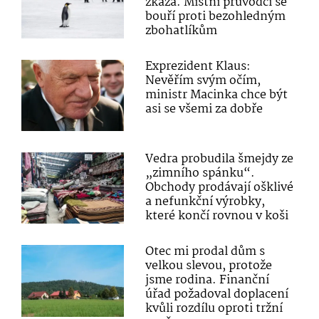
zkáza. Místní průvodci se
bouří proti bezohledným
zbohatlíkům
Exprezident Klaus:
Nevěřím svým očím,
ministr Macinka chce být
asi se všemi za dobře
Vedra probudila šmejdy ze
„zimního spánku“.
Obchody prodávají ošklivé
a nefunkční výrobky,
které končí rovnou v koši
Otec mi prodal dům s
velkou slevou, protože
jsme rodina. Finanční
úřad požadoval doplacení
kvůli rozdílu oproti tržní