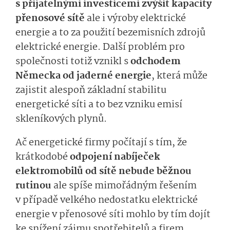
s přijatelnými investicemi zvýšit kapacity
přenosové sítě
ale i výroby elektrické
energie a to za použití bezemisních zdrojů
elektrické energie. Další problém pro
společnosti totiž vznikl s
odchodem
Německa od jaderné energie
, která může
zajistit alespoň základní stabilitu
energetické síti a to bez vzniku emisí
skleníkových plynů.
Ač energetické firmy počítají s tím, že
krátkodobé
odpojení nabíječek
elektromobilů od sítě nebude běžnou
rutinou
ale spíše mimořádným řešením
v případě velkého nedostatku elektrické
energie v přenosové síti mohlo by tím dojít
ke snížení zájmu spotřebitelů a firem