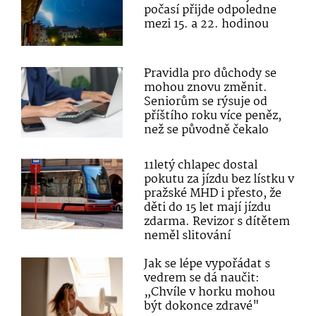
počasí přijde odpoledne
mezi 15. a 22. hodinou
Pravidla pro důchody se
mohou znovu změnit.
Seniorům se rýsuje od
příštího roku více peněz,
než se původně čekalo
11letý chlapec dostal
pokutu za jízdu bez lístku v
pražské MHD i přesto, že
děti do 15 let mají jízdu
zdarma. Revizor s dítětem
neměl slitování
Jak se lépe vypořádat s
vedrem se dá naučit:
„Chvíle v horku mohou
být dokonce zdravé"