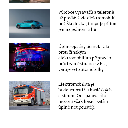
Výrobce vysavačů a telefonů
už prodává víc elektromobilů
než Škodovka, funguje přitom
jen na jednom trhu
Úplně opačný účinek. Cla
proti čínským
elektromobilům připraví o
práci zaměstnance v EU,
varuje šéf automobilky
Elektromobilita je
budoucností i u hasičských
cisteren. Od spalovacího
motoru však hasiči zatím
úplně neupouštějí