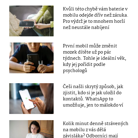
Kvůli této chybě vám baterie v
mobilu odejde dřív než záruka.
Pro výdrž je to mnohem horší
než neustále nabíjení
První mobil může změnit
mozek dítěte už po pár
týdnech. Tohle je ideální věk,
kdy jej pořídit podle
psychologů
Češi našli skrytý způsob, jak
zjistit, kdo si je jak uložil do
kontaktů. WhatsApp to
umožňuje, jen to málokdo ví
Kolik minut denně strávených
na mobilu z vás dělá
závisláka? Odborníci mají