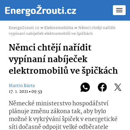
Toggl
navig
EnergoZrouti.cz
»
Elektromobilita
»
Němci chtějí nařídit
vypínaní nabíječek elektromobilů ve špičkách
Němci chtějí nařídit
vypínaní nabíječek
elektromobilů ve špičkách
Martin Bárta
17. 1. 2021 ▪ 09:53
Německé ministerstvo hospodářství
plánuje změnu zákona tak, aby bylo
možné k vykrývání špiček v energetické
síti dočasně odpojit velké odběratele