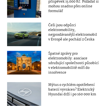
příspěvek 15 000 Kč. Požádat si
mohou snadno přes online
formulář
Češi jsou odpůrci
elektromobility,
nejprodávanější elektromobil
v Evropě ale pochází z Česka
Špatné zprávy pro
elektromobily: asociace
sdružující společnosti působící
v elektromobilitě míří do
insolvence
Mýtus o rychlém opotřebení
baterií vyvrácen? Elektrický
Hyundai drží i po 160 000 km