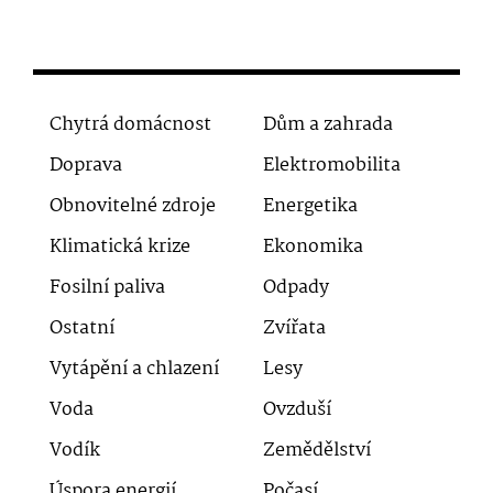
Chytrá domácnost
Dům a zahrada
Doprava
Elektromobilita
Obnovitelné zdroje
Energetika
Klimatická krize
Ekonomika
Fosilní paliva
Odpady
Ostatní
Zvířata
Vytápění a chlazení
Lesy
Voda
Ovzduší
Vodík
Zemědělství
Úspora energií
Počasí