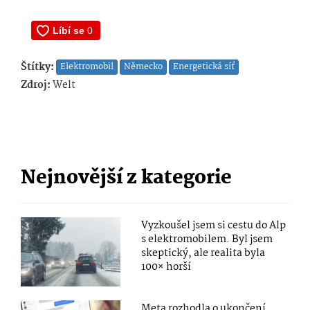
Štítky:
Elektromobil
Německo
Energetická síť
Zdroj:
Welt
Nejnovější z kategorie
Vyzkoušel jsem si cestu do Alp
s elektromobilem. Byl jsem
skeptický, ale realita byla
100× horší
Meta rozhodla o ukončení