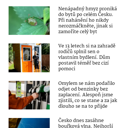
Nenápadný hmyz proniká
do bytů po celém Česku.
Při nahánění ho nikdy
nerozmáčkněte, jinak si
zamoříte celý byt
Ve 13 letech si na zahradě
rodičů splnil sen o
vlastním bydlení. Dům
postavil téměř bez cizí
pomoci
Omylem se nám podařilo
odjet od benzinky bez
zaplacení. Alespoň jsme
zjistili, co se stane a za jak
dlouho se na to přijde
Česko dnes zasáhne
bouřková vlna. Nejhorší