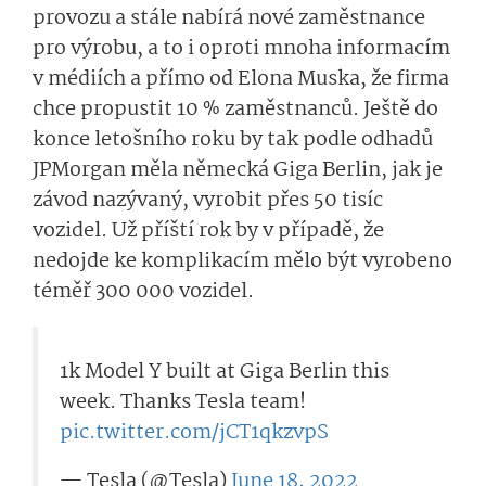
provozu a stále nabírá nové zaměstnance
pro výrobu, a to i oproti mnoha informacím
v médiích a přímo od Elona Muska, že firma
chce propustit 10 % zaměstnanců. Ještě do
konce letošního roku by tak podle odhadů
JPMorgan měla německá Giga Berlin, jak je
závod nazývaný, vyrobit přes 50 tisíc
vozidel. Už příští rok by v případě, že
nedojde ke komplikacím mělo být vyrobeno
téměř 300 000 vozidel.
1k Model Y built at Giga Berlin this
week. Thanks Tesla team!
pic.twitter.com/jCT1qkz­vpS
— Tesla (@Tesla)
June 18, 2022