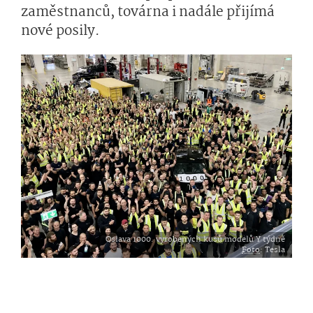
zaměstnanců, továrna i nadále přijímá
nové posily.
Oslava 1000. vyrobených kusů modelů Y týdně
Foto
: Tesla