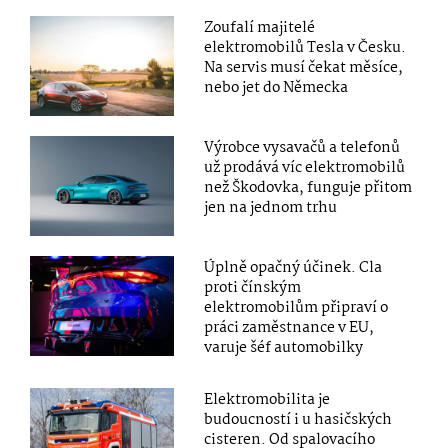
Zoufalí majitelé
elektromobilů Tesla v Česku.
Na servis musí čekat měsíce,
nebo jet do Německa
Výrobce vysavačů a telefonů
už prodává víc elektromobilů
než Škodovka, funguje přitom
jen na jednom trhu
Úplně opačný účinek. Cla
proti čínským
elektromobilům připraví o
práci zaměstnance v EU,
varuje šéf automobilky
Elektromobilita je
budoucností i u hasičských
cisteren. Od spalovacího