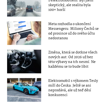
s elektromobilem. Byl jsem
skeptický, ale realita byla
100× horší
Meta rozhodla o ukončení
Messengeru. Miliony Čechů se
od prosince už do svého účtu
nedostanou
Změna, která se dotkne všech
nových aut: Od 2026 už bez
této výbavy na trh nesmí. Ne
každému se to bude líbit
Elektromobil s výkonem Tesly
míří do Česka. Ještě se ani
neprodává, ale už teď děsí
konkurenci