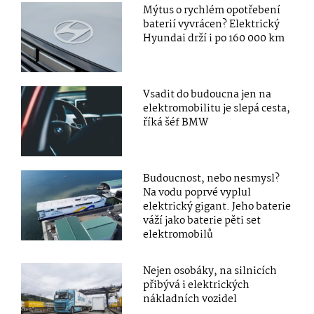
Mýtus o rychlém opotřebení
baterií vyvrácen? Elektrický
Hyundai drží i po 160 000 km
Vsadit do budoucna jen na
elektromobilitu je slepá cesta,
říká šéf BMW
Budoucnost, nebo nesmysl?
Na vodu poprvé vyplul
elektrický gigant. Jeho baterie
váží jako baterie pěti set
elektromobilů
Nejen osobáky, na silnicích
přibývá i elektrických
nákladních vozidel