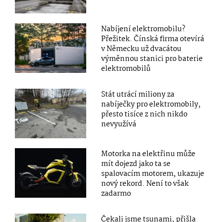
Nabíjení elektromobilu?
Přežitek. Čínská firma otevírá
v Německu už dvacátou
výměnnou stanici pro baterie
elektromobilů
Stát utrácí miliony za
nabíječky pro elektromobily,
přesto tisíce z nich nikdo
nevyužívá
Motorka na elektřinu může
mít dojezd jako ta se
spalovacím motorem, ukazuje
nový rekord. Není to však
zadarmo
Čekali jsme tsunami, přišla