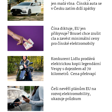
jen malá vlna. Čínská auta se
v Česku zatím drží zpátky
Čína diktuje, EU jen
přikyvuje? Brusel chce zrušit
cla a zavést minimální ceny
pro čínské elektromobily
Konkurent Lidlu prodává
elektrickou kopii legendární
Vespy s dojezdem až 70
kilometrů. Cena překvapí
Češi nevěří plánům EU na
rozvoj elektromobility,
ukazuje průzkum