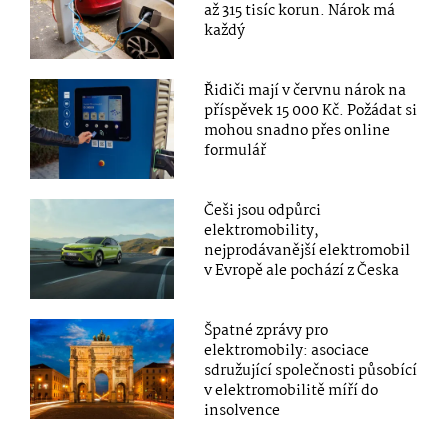
až 315 tisíc korun. Nárok má
každý
Řidiči mají v červnu nárok na
příspěvek 15 000 Kč. Požádat si
mohou snadno přes online
formulář
Češi jsou odpůrci
elektromobility,
nejprodávanější elektromobil
v Evropě ale pochází z Česka
Špatné zprávy pro
elektromobily: asociace
sdružující společnosti působící
v elektromobilitě míří do
insolvence