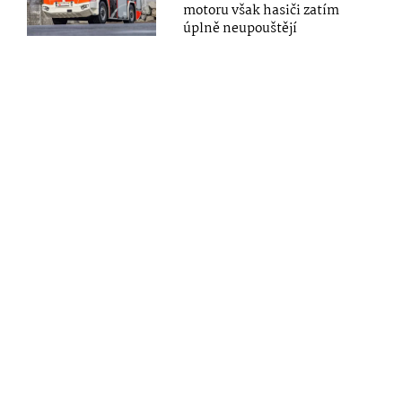
motoru však hasiči zatím
úplně neupouštějí