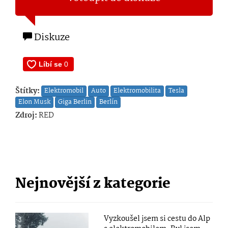
Diskuze
Štítky:
Elektromobil
Auto
Elektromobilita
Tesla
Elon Musk
Giga Berlin
Berlín
Zdroj:
RED
Nejnovější z kategorie
Vyzkoušel jsem si cestu do Alp