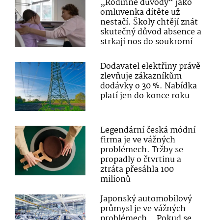
„Rodinné důvody“ jako
omluvenka dítěte už
nestačí. Školy chtějí znát
skutečný důvod absence a
strkají nos do soukromí
Dodavatel elektřiny právě
zlevňuje zákazníkům
dodávky o 30 %. Nabídka
platí jen do konce roku
Legendární česká módní
firma je ve vážných
problémech. Tržby se
propadly o čtvrtinu a
ztráta přesáhla 100
milionů
Japonský automobilový
průmysl je ve vážných
problémech. „Pokud se