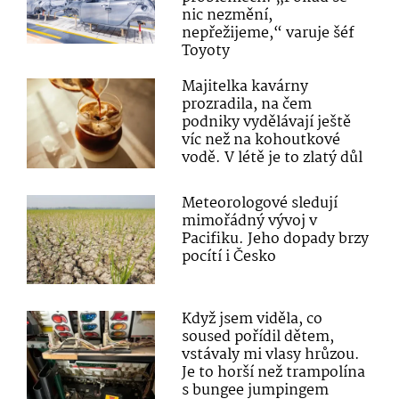
nic nezmění,
nepřežijeme,“ varuje šéf
Toyoty
Majitelka kavárny
prozradila, na čem
podniky vydělávají ještě
víc než na kohoutkové
vodě. V létě je to zlatý důl
Meteorologové sledují
mimořádný vývoj v
Pacifiku. Jeho dopady brzy
pocítí i Česko
Když jsem viděla, co
soused pořídil dětem,
vstávaly mi vlasy hrůzou.
Je to horší než trampolína
s bungee jumpingem