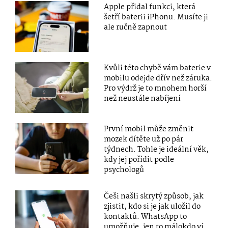
Apple přidal funkci, která
šetří baterii iPhonu. Musíte ji
ale ručně zapnout
Kvůli této chybě vám baterie v
mobilu odejde dřív než záruka.
Pro výdrž je to mnohem horší
než neustále nabíjení
První mobil může změnit
mozek dítěte už po pár
týdnech. Tohle je ideální věk,
kdy jej pořídit podle
psychologů
Češi našli skrytý způsob, jak
zjistit, kdo si je jak uložil do
kontaktů. WhatsApp to
umožňuje, jen to málokdo ví