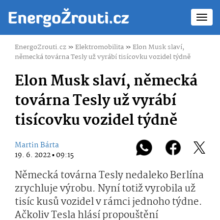
Toggl
navig
EnergoZrouti.cz
»
Elektromobilita
»
Elon Musk slaví,
německá továrna Tesly už vyrábí tisícovku vozidel týdně
Elon Musk slaví, německá
továrna Tesly už vyrábí
tisícovku vozidel týdně
Martin Bárta
19. 6. 2022 ▪ 09:15
Německá továrna Tesly nedaleko Berlína
zrychluje výrobu. Nyní totiž vyrobila už
tisíc kusů vozidel v rámci jednoho týdne.
Ačkoliv Tesla hlásí propouštění