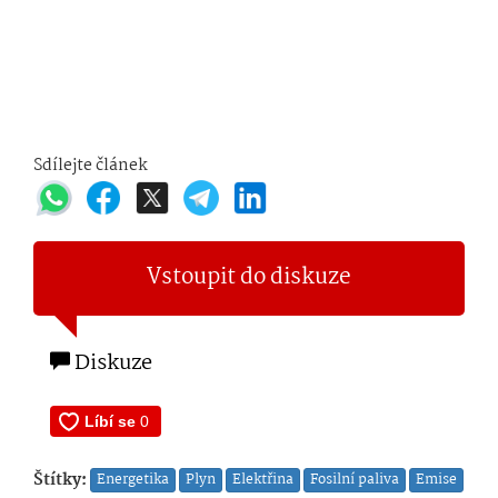
Sdílejte článek
Vstoupit do diskuze
Diskuze
Štítky:
Energetika
Plyn
Elektřina
Fosilní paliva
Emise