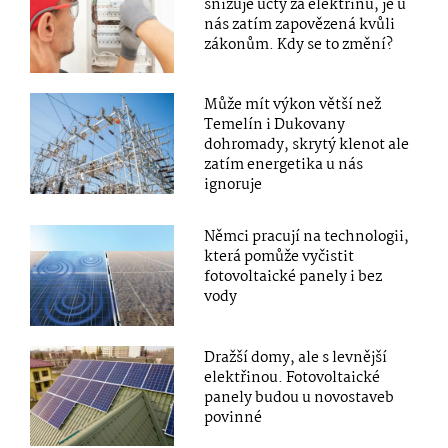
snižuje účty za elektřinu, je u
nás zatím zapovězená kvůli
zákonům. Kdy se to změní?
Může mít výkon větší než
Temelín i Dukovany
dohromady, skrytý klenot ale
zatím energetika u nás
ignoruje
Němci pracují na technologii,
která pomůže vyčistit
fotovoltaické panely i bez
vody
Dražší domy, ale s levnější
elektřinou. Fotovoltaické
panely budou u novostaveb
povinné