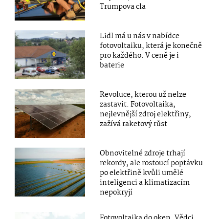
Trumpova cla
Lidl má u nás v nabídce
fotovoltaiku, která je konečně
pro každého. V ceně je i
baterie
Revoluce, kterou už nelze
zastavit. Fotovoltaika,
nejlevnější zdroj elektřiny,
zažívá raketový růst
Obnovitelné zdroje trhají
rekordy, ale rostoucí poptávku
po elektřině kvůli umělé
inteligenci a klimatizacím
nepokryjí
Fotovoltaika do oken. Vědci