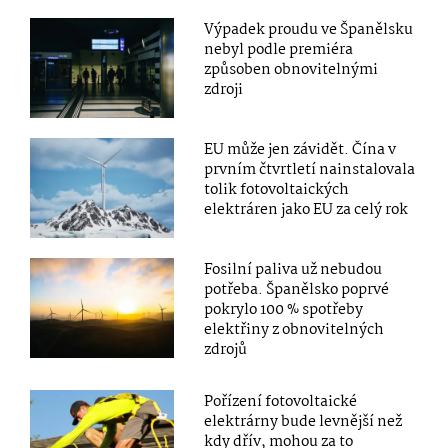
Výpadek proudu ve Španělsku
nebyl podle premiéra
způsoben obnovitelnými
zdroji
EU může jen závidět. Čína v
prvním čtvrtletí nainstalovala
tolik fotovoltaických
elektráren jako EU za celý rok
Fosilní paliva už nebudou
potřeba. Španělsko poprvé
pokrylo 100 % spotřeby
elektřiny z obnovitelných
zdrojů
Pořízení fotovoltaické
elektrárny bude levnější než
kdy dřív, mohou za to