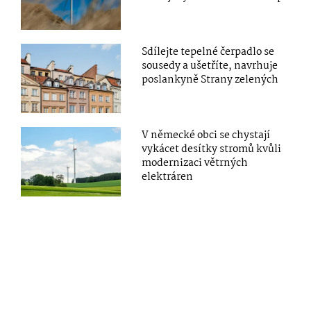
Sdílejte tepelné čerpadlo se
sousedy a ušetříte, navrhuje
poslankyně Strany zelených
V německé obci se chystají
vykácet desítky stromů kvůli
modernizaci větrných
elektráren