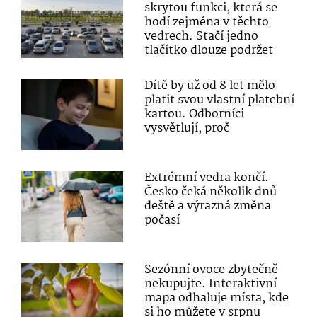
skrytou funkci, která se
hodí zejména v těchto
vedrech. Stačí jedno
tlačítko dlouze podržet
Dítě by už od 8 let mělo
platit svou vlastní platební
kartou. Odborníci
vysvětlují, proč
Extrémní vedra končí.
Česko čeká několik dnů
deště a výrazná změna
počasí
Sezónní ovoce zbytečně
nekupujte. Interaktivní
mapa odhaluje místa, kde
si ho můžete v srpnu