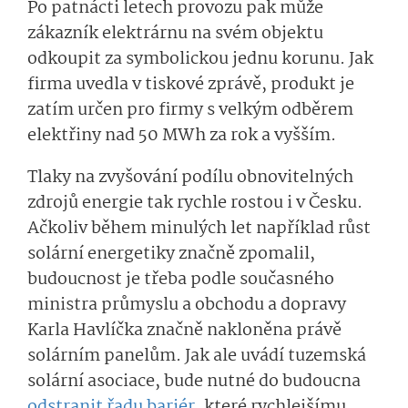
Po patnácti letech provozu pak může
zákazník elektrárnu na svém objektu
odkoupit za symbolickou jednu korunu. Jak
firma uvedla v tiskové zprávě, produkt je
zatím určen pro firmy s velkým odběrem
elektřiny nad 50 MWh za rok a vyšším.
Tlaky na zvyšování podílu obnovitelných
zdrojů energie tak rychle rostou i v Česku.
Ačkoliv během minulých let například růst
solární energetiky značně zpomalil,
budoucnost je třeba podle současného
ministra průmyslu a obchodu a dopravy
Karla Havlíčka značně nakloněna právě
solárním panelům. Jak ale uvádí tuzemská
solární asociace, bude nutné do budoucna
odstranit řadu bariér
, které rychlejšímu