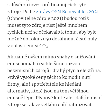
s důvěrou investorů finanujících tyto
zdroje. Podle
zprávy OSN Renewables 2021
(Obnovitelné zdroje 2021) budou totiž
muset tyto zdroje růst ještě mnohem
rychleji než se očekávalo k tomu, aby bylo
možné do roku 2050 dosáhnout čisté nuly
v oblasti emisí CO
.
2
Aktuálně ovšem mimo snahy o snižování
emisí pomáhá rychlejšímu rozvoji
bezemisních zdrojů i drahý plyn a elektřina.
Právě vysoké ceny těchto komodit nutí
firmy, ale i spotřebitele ke hledání
alternativ, které jsou na tom většinou
emisně lépe. Plynové kotle ale i další emisní
zdroje se tak ve velkém daří nahrazovat