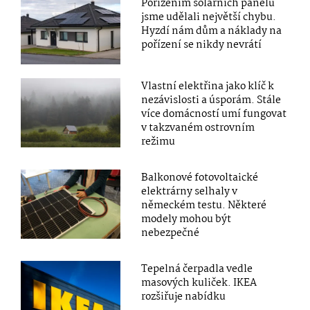
Pořízením solárních panelů
jsme udělali největší chybu.
Hyzdí nám dům a náklady na
pořízení se nikdy nevrátí
Vlastní elektřina jako klíč k
nezávislosti a úsporám. Stále
více domácností umí fungovat
v takzvaném ostrovním
režimu
Balkonové fotovoltaické
elektrárny selhaly v
německém testu. Některé
modely mohou být
nebezpečné
Tepelná čerpadla vedle
masových kuliček. IKEA
rozšiřuje nabídku