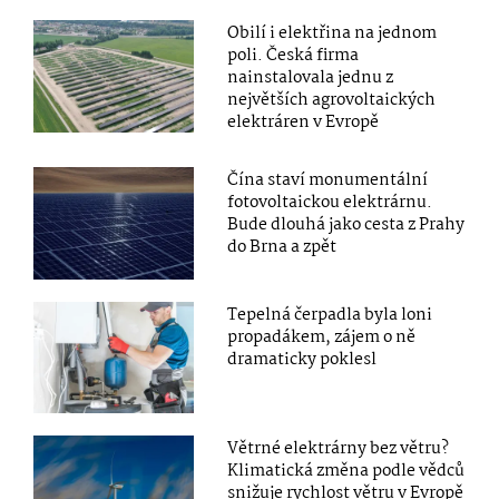
Obilí i elektřina na jednom
poli. Česká firma
nainstalovala jednu z
největších agrovoltaických
elektráren v Evropě
Čína staví monumentální
fotovoltaickou elektrárnu.
Bude dlouhá jako cesta z Prahy
do Brna a zpět
Tepelná čerpadla byla loni
propadákem, zájem o ně
dramaticky poklesl
Větrné elektrárny bez větru?
Klimatická změna podle vědců
snižuje rychlost větru v Evropě