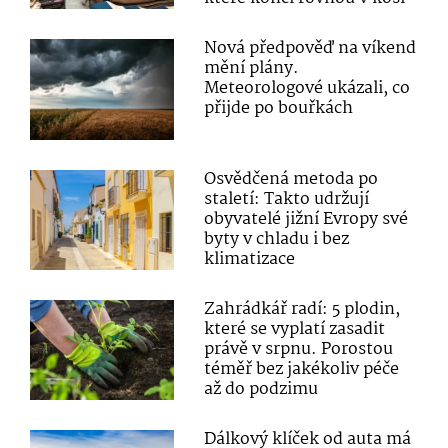
Nová předpověď na víkend
mění plány.
Meteorologové ukázali, co
přijde po bouřkách
Osvědčená metoda po
staletí: Takto udržují
obyvatelé jižní Evropy své
byty v chladu i bez
klimatizace
Zahrádkář radí: 5 plodin,
které se vyplatí zasadit
právě v srpnu. Porostou
téměř bez jakékoliv péče
až do podzimu
Dálkový klíček od auta má