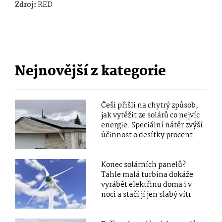
Zdroj:
RED
Nejnovější z kategorie
Češi přišli na chytrý způsob,
jak vytěžit ze solárů co nejvíc
energie. Speciální nátěr zvýší
účinnost o desítky procent
Konec solárních panelů?
Tahle malá turbína dokáže
vyrábět elektřinu doma i v
noci a stačí jí jen slabý vítr