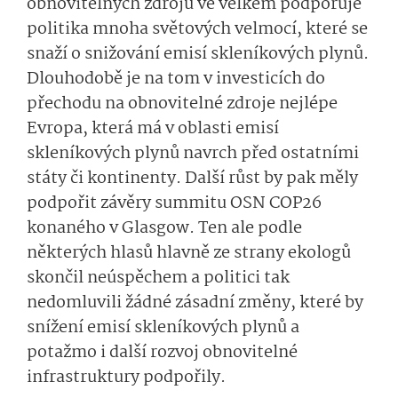
obnovitelných zdrojů ve velkém podporuje
politika mnoha světových velmocí, které se
snaží o snižování emisí skleníkových plynů.
Dlouhodobě je na tom v investicích do
přechodu na obnovitelné zdroje nejlépe
Evropa, která má v oblasti emisí
skleníkových plynů navrch před ostatními
státy či kontinenty. Další růst by pak měly
podpořit závěry summitu OSN COP26
konaného v Glasgow. Ten ale podle
některých hlasů hlavně ze strany ekologů
skončil neúspěchem a politici tak
nedomluvili žádné zásadní změny, které by
snížení emisí skleníkových plynů a
potažmo i další rozvoj obnovitelné
infrastruktury podpořily.