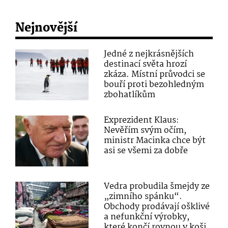
Nejnovější
Jedné z nejkrásnějších
destinací světa hrozí
zkáza. Místní průvodci se
bouří proti bezohledným
zbohatlíkům
Exprezident Klaus:
Nevěřím svým očím,
ministr Macinka chce být
asi se všemi za dobře
Vedra probudila šmejdy ze
„zimního spánku“.
Obchody prodávají ošklivé
a nefunkční výrobky,
které končí rovnou v koši