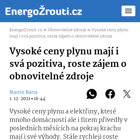
Toggl
navig
EnergoZrouti.cz
»
Obnovitelné zdroje
»
Vysoké ceny plynu
mají i svá pozitiva, roste zájem o obnovitelné zdroje
Vysoké ceny plynu mají i
svá pozitiva, roste zájem o
obnovitelné zdroje
Martin Bárta
1. 12. 2021 ▪ 16:44
Vysoké ceny plynu a elektřiny, které
mnoho domácností ale i firem přivedly v
posledních měsících na pokraj krachu
mají i své výhody. Stále rychleji roste