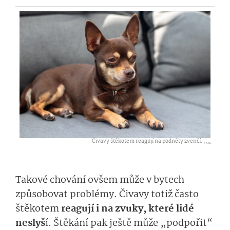
Čivavy štěkotem reagují na podněty zvenčí. ,
...
Takové chování ovšem může v bytech
způsobovat problémy. Čivavy totiž často
štěkotem
reagují i na zvuky, které lidé
neslyš
í. Štěkání pak ještě může „podpořit“