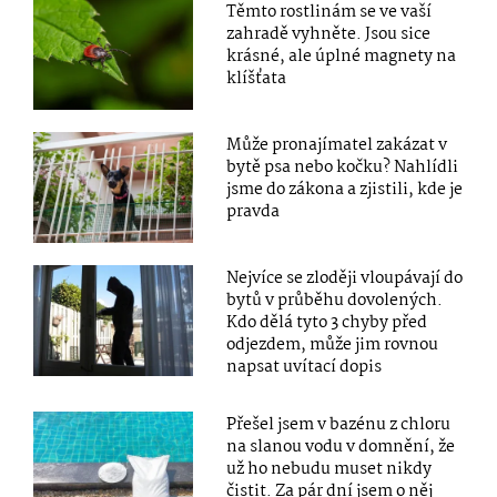
Těmto rostlinám se ve vaší
zahradě vyhněte. Jsou sice
krásné, ale úplné magnety na
klíšťata
Může pronajímatel zakázat v
bytě psa nebo kočku? Nahlídli
jsme do zákona a zjistili, kde je
pravda
Nejvíce se zloději vloupávají do
bytů v průběhu dovolených.
Kdo dělá tyto 3 chyby před
odjezdem, může jim rovnou
napsat uvítací dopis
Přešel jsem v bazénu z chloru
na slanou vodu v domnění, že
už ho nebudu muset nikdy
čistit. Za pár dní jsem o něj