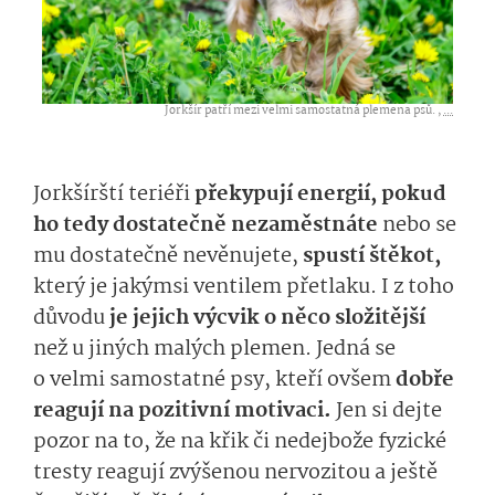
Jorkšír patří mezi velmi samostatná plemena psů. ,
...
Jorkšírští teriéři
překypují energií, pokud
ho tedy dostatečně nezaměstnáte
nebo se
mu dostatečně nevěnujete,
spustí štěkot,
který je jakýmsi ventilem přetlaku. I z toho
důvodu
je jejich výcvik o něco složitější
než u jiných malých plemen. Jedná se
o velmi samostatné psy, kteří ovšem
dobře
reagují na pozitivní motivaci.
Jen si dejte
pozor na to, že na křik či nedejbože fyzické
tresty reagují zvýšenou nervozitou a ještě