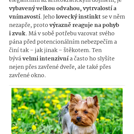
elegantním až aristokratickým dojmem, je
vybavený velkou odvahou, vytrvalostí a
vnímavostí
. Jeho
lovecký instinkt
se v něm
nezapře, proto
výrazně reaguje na pohyb
i zvuk
. Má v sobě potřebu varovat svého
pána před potencionálním nebezpečím a
činí tak – jak jinak – štěkotem. Ten
bývá
velmi intenzivní
a často ho slyšíte
nejen přes zavřené dveře, ale také přes
zavřené okno.