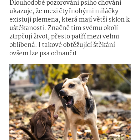
Dlouhodobé pozorování psího chování
ukazuje, že mezi čtyřnohými miláčky
existují plemena, která mají větší sklon k
uštěkanosti. Značně tím svému okolí
ztrpčují život, přesto patří mezi velmi
oblíbená. I takové obtěžující štěkání
ovšem lze psa odnaučit.