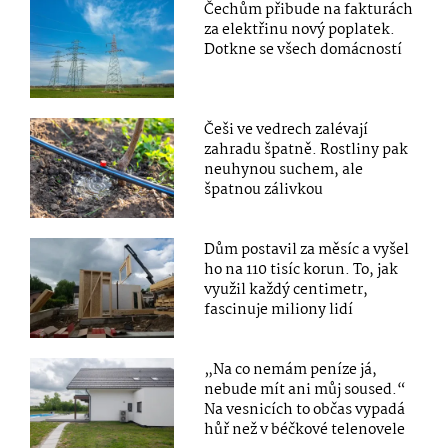
Čechům přibude na fakturách
za elektřinu nový poplatek.
Dotkne se všech domácností
Češi ve vedrech zalévají
zahradu špatně. Rostliny pak
neuhynou suchem, ale
špatnou zálivkou
Dům postavil za měsíc a vyšel
ho na 110 tisíc korun. To, jak
využil každý centimetr,
fascinuje miliony lidí
„Na co nemám peníze já,
nebude mít ani můj soused.“
Na vesnicích to občas vypadá
hůř než v béčkové telenovele