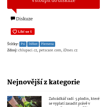
Vstoupit do diskuze
Diskuze
Štítky:
Psi
štěkot
Plemena
Zdroj:
chlupaci.cz, petscare.com, iDnes.cz
Nejnovější z kategorie
Zahrádkář radí: 5 plodin, které
se vyplatí zasadit právě v