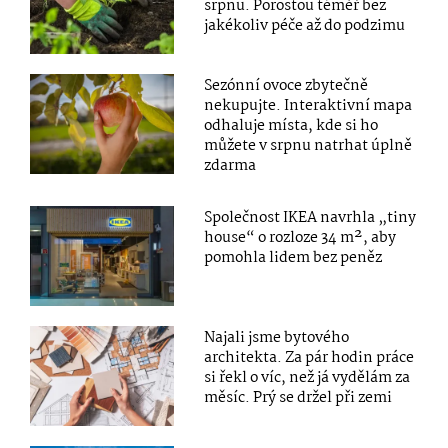
srpnu. Porostou téměř bez
jakékoliv péče až do podzimu
Sezónní ovoce zbytečně
nekupujte. Interaktivní mapa
odhaluje místa, kde si ho
můžete v srpnu natrhat úplně
zdarma
Společnost IKEA navrhla „tiny
house“ o rozloze 34 m², aby
pomohla lidem bez peněz
Najali jsme bytového
architekta. Za pár hodin práce
si řekl o víc, než já vydělám za
měsíc. Prý se držel při zemi