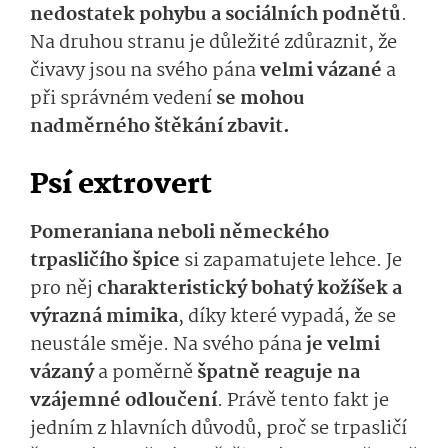
nedostatek pohybu a sociálních podnětů
.
Na druhou stranu je důležité zdůraznit, že
čivavy jsou na svého pána
velmi vázané
a
při správném vedení
se mohou
nadměrného štěkání zbavit.
Psí extrovert
Pomeraniana neboli německého
trpasličího špice
si zapamatujete lehce. Je
pro něj
charakteristický bohatý kožíšek a
výrazná mimika
, díky které vypadá, že se
neustále směje. Na svého pána
je velmi
vázaný
a poměrně
špatně reaguje na
vzájemné odloučení
. Právě tento fakt je
jedním z hlavních důvodů, proč se trpasličí