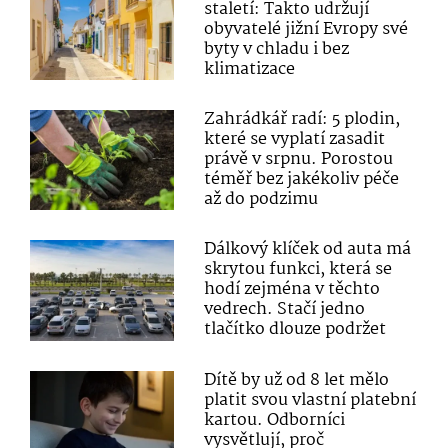
staletí: Takto udržují
obyvatelé jižní Evropy své
byty v chladu i bez
klimatizace
Zahrádkář radí: 5 plodin,
které se vyplatí zasadit
právě v srpnu. Porostou
téměř bez jakékoliv péče
až do podzimu
Dálkový klíček od auta má
skrytou funkci, která se
hodí zejména v těchto
vedrech. Stačí jedno
tlačítko dlouze podržet
Dítě by už od 8 let mělo
platit svou vlastní platební
kartou. Odborníci
vysvětlují, proč