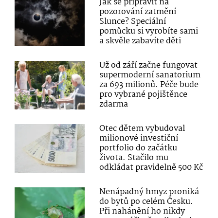
Jak se připravit na
pozorování zatmění
Slunce? Speciální
pomůcku si vyrobíte sami
a skvěle zabavíte děti
Už od září začne fungovat
supermoderní sanatorium
za 693 milionů. Péče bude
pro vybrané pojištěnce
zdarma
Otec dětem vybudoval
milionové investiční
portfolio do začátku
života. Stačilo mu
odkládat pravidelně 500 Kč
Nenápadný hmyz proniká
do bytů po celém Česku.
Při nahánění ho nikdy