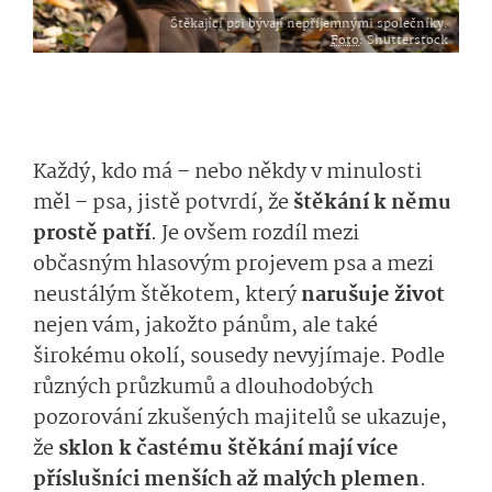
Štěkající psi bývají nepříjemnými společníky.
Foto
: Shutterstock
Každý, kdo má – nebo někdy v minulosti
měl – psa, jistě potvrdí, že
štěkání k němu
prostě patří
. Je ovšem rozdíl mezi
občasným hlasovým projevem psa a mezi
neustálým štěkotem, který
narušuje život
nejen vám, jakožto pánům, ale také
širokému okolí, sousedy nevyjímaje. Podle
různých průzkumů a dlouhodobých
pozorování zkušených majitelů se ukazuje,
že
sklon k častému štěkání mají více
příslušníci menších až malých plemen
.