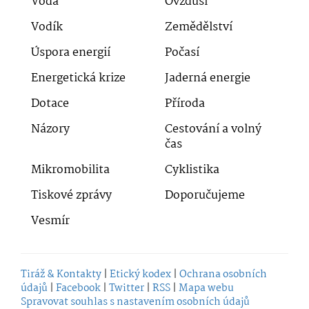
Voda
Ovzduší
Vodík
Zemědělství
Úspora energií
Počasí
Energetická krize
Jaderná energie
Dotace
Příroda
Názory
Cestování a volný
čas
Mikromobilita
Cyklistika
Tiskové zprávy
Doporučujeme
Vesmír
Tiráž & Kontakty
|
Etický kodex
|
Ochrana osobních
údajů
|
Facebook
|
Twitter
|
RSS
|
Mapa webu
Spravovat souhlas s nastavením osobních údajů