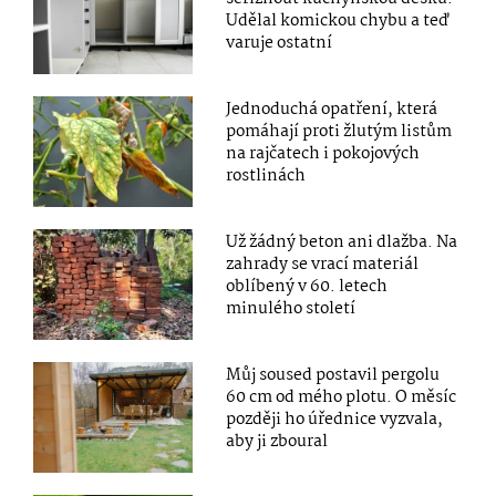
Udělal komickou chybu a teď
varuje ostatní
Jednoduchá opatření, která
pomáhají proti žlutým listům
na rajčatech i pokojových
rostlinách
Už žádný beton ani dlažba. Na
zahrady se vrací materiál
oblíbený v 60. letech
minulého století
Můj soused postavil pergolu
60 cm od mého plotu. O měsíc
později ho úřednice vyzvala,
aby ji zboural