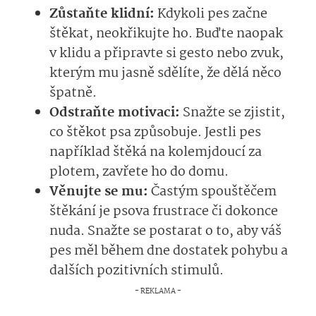
Zůstaňte klidní:
Kdykoli pes začne
štěkat, neokřikujte ho. Buďte naopak
v klidu a připravte si gesto nebo zvuk,
kterým mu jasně sdělíte, že dělá něco
špatně.
Odstraňte motivaci:
Snažte se zjistit,
co štěkot psa způsobuje. Jestli pes
například štěká na kolemjdoucí za
plotem, zavřete ho do domu.
Věnujte se mu:
Častým spouštěčem
štěkání je psova frustrace či dokonce
nuda. Snažte se postarat o to, aby váš
pes měl během dne dostatek pohybu a
dalších pozitivních stimulů.