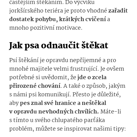
častějším štěkáním. Do výcviku
jorkšírského teriéra je proto vhodné
zařadit
dostatek pohybu, krátkých cvičení
a
mnoho pozitivní motivace.
Jak psa odnaučit štěkat
Psí štěkání je opravdu nepříjemné a pro
mnohé majitele velmi frustrující. Je ovšem
potřebné si uvědomit, že
jde o zcela
přirozené chování
. A také o způsob, jakým
s námi psi komunikují. Přesto je důležité,
aby
pes znal své hranice a neštěkal
v opravdu nevhodných chvílích.
Máte-li
s tímto u svého chlupatého parťáka
problém, můžete se inspirovat našimi tipy: