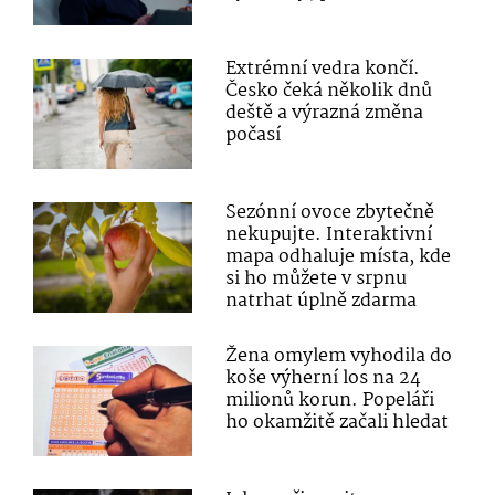
Extrémní vedra končí.
Česko čeká několik dnů
deště a výrazná změna
počasí
Sezónní ovoce zbytečně
nekupujte. Interaktivní
mapa odhaluje místa, kde
si ho můžete v srpnu
natrhat úplně zdarma
Žena omylem vyhodila do
koše výherní los na 24
milionů korun. Popeláři
ho okamžitě začali hledat