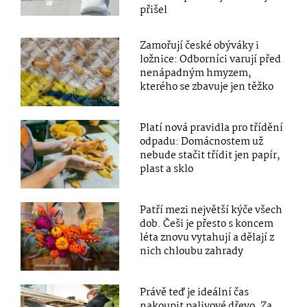
přišel
Zamořují české obýváky i
ložnice: Odborníci varují před
nenápadným hmyzem,
kterého se zbavuje jen těžko
Platí nová pravidla pro třídění
odpadu: Domácnostem už
nebude stačit třídit jen papír,
plast a sklo
Patří mezi největší kýče všech
dob. Češi je přesto s koncem
léta znovu vytahují a dělají z
nich chloubu zahrady
Právě teď je ideální čas
nakoupit palivové dřevo. Za