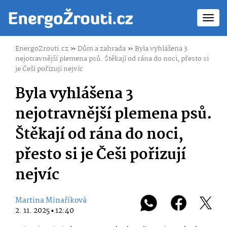
Toggl
navig
EnergoZrouti.cz
»
Dům a zahrada
»
Byla vyhlášena 3
nejotravnější plemena psů. Štěkají od rána do noci, přesto si
je Češi pořizují nejvíc
Byla vyhlášena 3
nejotravnější plemena psů.
Štěkají od rána do noci,
přesto si je Češi pořizují
nejvíc
Martina Minaříková
2. 11. 2025 ▪ 12:40