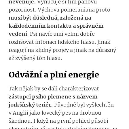
nevěnuje.
Vynucuje si tím pánovu
pozornost. Výchova pomeraniana proto
musí být důsledná, založená na
každodenním kontaktu a správném
vedení
. Psi navíc umí velmi dobře
rozlišovat intonaci lidského hlasu. Jinak
reagují na klidný projev a jinak na důrazný
až zvýšený tón hlasu.
Odvážní a plní energie
Tak nějak by se dali charakterizovat
zástupci psího plemene s názvem
jorkšírský teriér.
Původně byl vyšlechtěn
v Anglii jako lovecký pes na drobnou
škodnou. I když na první pohled působí