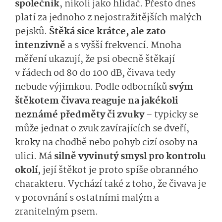
společník
, nikoli jako hlídač. Přesto dnes
platí za jednoho z nejostražitějších malých
pejsků.
Štěká sice krátce, ale zato
intenzivně
a s vyšší frekvencí. Mnoha
měření ukazují, že psi obecně štěkají
v řádech od 80 do 100 dB, čivava tedy
nebude výjimkou. Podle odborníků
svým
štěkotem čivava reaguje na jakékoli
neznámé předměty či zvuky
– typicky se
může jednat o zvuk zavírajících se dveří,
kroky na chodbě nebo pohyb cizí osoby na
ulici. Má
silně vyvinutý smysl pro kontrolu
okolí
, její štěkot je proto spíše obranného
charakteru. Vychází také z toho, že čivava je
v porovnání s ostatními malým a
zranitelným psem.