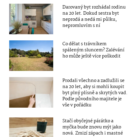
Darovaný byt rozhádal rodinu
na 20 let. Dokud sestra byt
neprodá a nedá mi půlku,
nepromluvím s ní
Co dělat s trávníkem
spáleným sluncem? Zalévání
ho může ještě více poškodit
Prodali všechno a zadlužili se
na 20 let, aby si mohli koupit
byt plný plísně a skrytých vad.
Podle původního majitele je
vše v pořádku
Stačí obyčejné párátko a
myčka bude znovu mýt jako
nová. Zmizí zápach i mastné