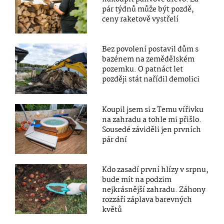
pár týdnů může být pozdě,
ceny raketově vystřelí
Bez povolení postavil dům s
bazénem na zemědělském
pozemku. O patnáct let
později stát nařídil demolici
Koupil jsem si z Temu vířivku
na zahradu a tohle mi přišlo.
Sousedé záviděli jen prvních
pár dní
Kdo zasadí první hlízy v srpnu,
bude mít na podzim
nejkrásnější zahradu. Záhony
rozzáří záplava barevných
květů