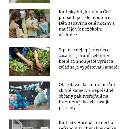
Kutilský hit, kterému Češi
propadli po celé republice.
Děti zabaví na celé hodiny a
naučí je víc než školní
učebnice
Srpen je nejlepší čas něco
zasadit: 5 druhů zeleniny,
které stihnou ještě vyrůst a
zvládne je vypěstovat i amatér
Obce dávají ke kontejnerům
skryté kamery a nepořádné
občany pak zveřejňují na
internetu jako odstrašující
příklady
Kutil si v Hornbachu nechal
seříznout kuchyňskou desku.