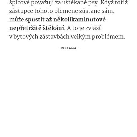
špicové považují za uštěkané psy. Když totiž
zástupce tohoto plemene zůstane sám,
může
spustit až několikaminutové
nepřetržitě štěkání
. A to je zvlášť
v bytových zástavbách velkým problémem.