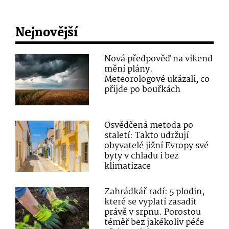
Nejnovější
Nová předpověď na víkend
mění plány.
Meteorologové ukázali, co
přijde po bouřkách
Osvědčená metoda po
staletí: Takto udržují
obyvatelé jižní Evropy své
byty v chladu i bez
klimatizace
Zahrádkář radí: 5 plodin,
které se vyplatí zasadit
právě v srpnu. Porostou
téměř bez jakékoliv péče