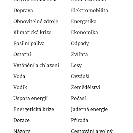
Doprava
Elektromobilita
Obnovitelné zdroje
Energetika
Klimatická krize
Ekonomika
Fosilní paliva
Odpady
Ostatní
Zvířata
Vytápění a chlazení
Lesy
Voda
Ovzduší
Vodík
Zemědělství
Úspora energií
Počasí
Energetická krize
Jaderná energie
Dotace
Příroda
Názory
Cestování a volný