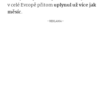
v celé Evropě přitom
uplynul už více jak
měsíc
.