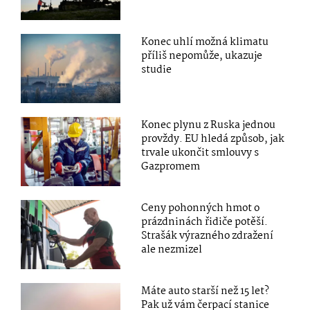
Konec uhlí možná klimatu
příliš nepomůže, ukazuje
studie
Konec plynu z Ruska jednou
provždy. EU hledá způsob, jak
trvale ukončit smlouvy s
Gazpromem
Ceny pohonných hmot o
prázdninách řidiče potěší.
Strašák výrazného zdražení
ale nezmizel
Máte auto starší než 15 let?
Pak už vám čerpací stanice