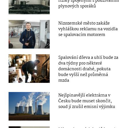
riziky spojenými s používáním
plynových sporáků
Nizozemské město zakáže
vyhláškou reklamu na vozidla
se spalovacím motorem
Spalování dřeva a uhlí bude za
dva týdny pro některé
domácnosti drahé, pokuta
bude vyšší než průměrná
mzda
Nejšpinavější elektrárna v
Česku bude muset skončit,
soud jí zrušil emisní výjimku