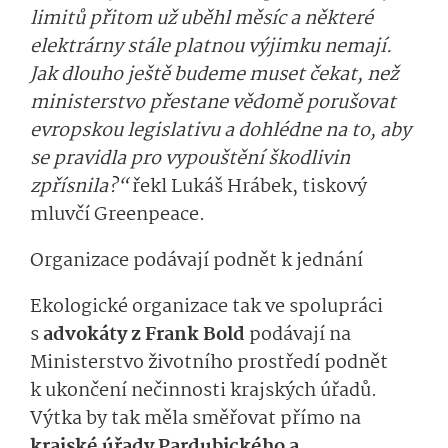
limitů přitom už uběhl měsíc a některé
elektrárny stále platnou výjimku nemají.
Jak dlouho ještě budeme muset čekat, než
ministerstvo přestane vědomě porušovat
evropskou legislativu a dohlédne na to, aby
se pravidla pro vypouštění škodlivin
zpřísnila?“
řekl Lukáš Hrábek, tiskový
mluvčí Greenpeace.
Organizace podávají podnět k jednání
Ekologické organizace tak ve spolupráci
s
advokáty z Frank Bold
podávají na
Ministerstvo životního prostředí podnět
k ukončení nečinnosti krajských úřadů.
Výtka by tak měla směřovat přímo na
krajské úřady Pardubického a