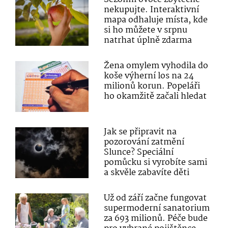
nekupujte. Interaktivní
mapa odhaluje místa, kde
si ho můžete v srpnu
natrhat úplně zdarma
Žena omylem vyhodila do
koše výherní los na 24
milionů korun. Popeláři
ho okamžitě začali hledat
Jak se připravit na
pozorování zatmění
Slunce? Speciální
pomůcku si vyrobíte sami
a skvěle zabavíte děti
Už od září začne fungovat
supermoderní sanatorium
za 693 milionů. Péče bude