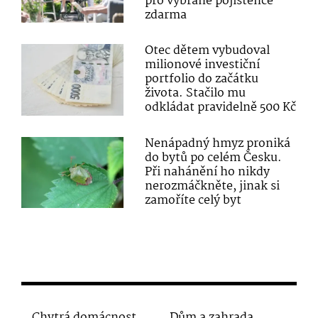
pro vybrané pojištěnce
zdarma
Otec dětem vybudoval
milionové investiční
portfolio do začátku
života. Stačilo mu
odkládat pravidelně 500 Kč
Nenápadný hmyz proniká
do bytů po celém Česku.
Při nahánění ho nikdy
nerozmáčkněte, jinak si
zamoříte celý byt
Chytrá domácnost
Dům a zahrada