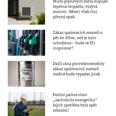
Místo plynových kotlů kupujte
tepelná čerpadla, vyzývá
ministr. Němci však činí
přesný opak
Zákaz spalovacích motorů o
pět let dříve, než je nyní
schváleno – bude se EU
inspirovat?
Další rána pro elektromobily:
zákaz spalovacích motorů
možná bude vypadat jinak
Fosilní paliva vloni
„zachránila energetiku“.
Jejich spotřeba byla opět
rekordní