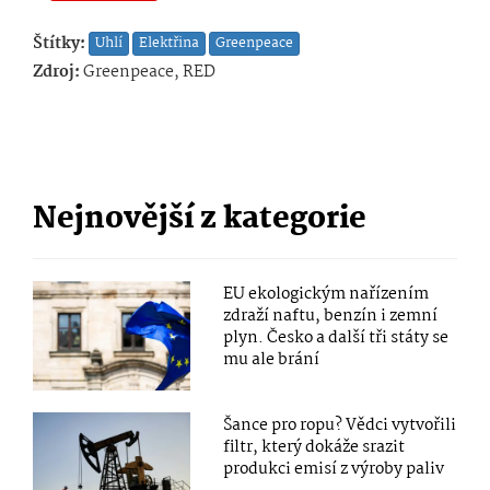
Štítky:
Uhlí
Elektřina
Greenpeace
Zdroj:
Greenpeace, RED
Nejnovější z kategorie
EU ekologickým nařízením
zdraží naftu, benzín i zemní
plyn. Česko a další tři státy se
mu ale brání
Šance pro ropu? Vědci vytvořili
filtr, který dokáže srazit
produkci emisí z výroby paliv