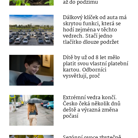
až do podzimu
Dálkový klíček od auta má
skrytou funkci, která se
hodí zejména v těchto
vedrech. Stačí jedno
tlačítko dlouze podržet
Dítě by už od 8 let mělo
platit svou vlastní platební
kartou. Odborníci
vysvětlují, proč
Extrémní vedra končí.
Česko čeká několik dnů
deště a výrazná změna
počasí
Sezónní ovoce zbytečně