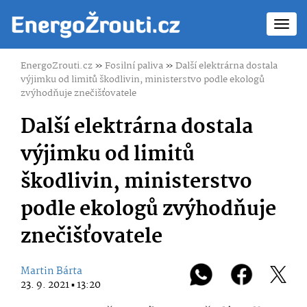
Toggl
navig
EnergoZrouti.cz
»
Fosilní paliva
»
Další elektrárna dostala
výjimku od limitů škodlivin, ministerstvo podle ekologů
zvýhodňuje znečišťovatele
Další elektrárna dostala
výjimku od limitů
škodlivin, ministerstvo
podle ekologů zvýhodňuje
znečišťovatele
Martin Bárta
23. 9. 2021 ▪ 13:20