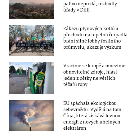
palivo neprodá, rozhodly
úřady v Dillí
Zákazu plynových kotlů a
přechodu na tepelná čerpadla
brání silné lobby fosilního
průmyslu, ukazuje výzkum
Vracíme se k ropě a omezíme
obnovitelné zdroje, hlásí
jeden z pětky největších
těžařů ropy
EU spáchala ekologickou
sebevraždu. Vydělá na tom
Čína, která získává levnou
energii z nových uhelných
elektráren