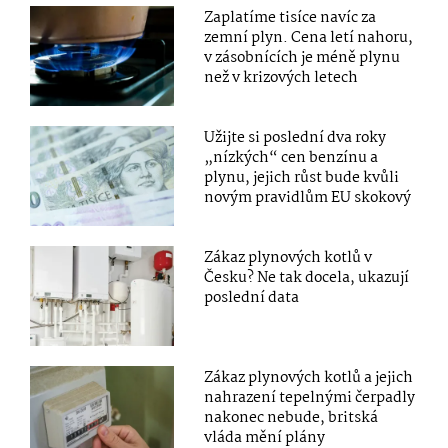
Zaplatíme tisíce navíc za
zemní plyn. Cena letí nahoru,
v zásobnících je méně plynu
než v krizových letech
Užijte si poslední dva roky
„nízkých“ cen benzínu a
plynu, jejich růst bude kvůli
novým pravidlům EU skokový
Zákaz plynových kotlů v
Česku? Ne tak docela, ukazují
poslední data
Zákaz plynových kotlů a jejich
nahrazení tepelnými čerpadly
nakonec nebude, britská
vláda mění plány