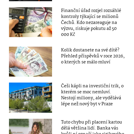
Finanční úřad rozjel rozsáhlé
kontroly týkající se milionů
Čechů. Kdo nezareaguje na
výzvu, riskuje pokutu až 50
000 Kč
Kolik dostanete na své dítě?
Přehled příspěvků v roce 2026,
o kterých se málo mluví
Češi kápli na investiční trik, o
kterém se moc nemluví.
Nestojí miliony, ale vydělává
lépe než nový byt v Praze
Tuto chybu při placení kartou
dělá většina lidí. Banka vás