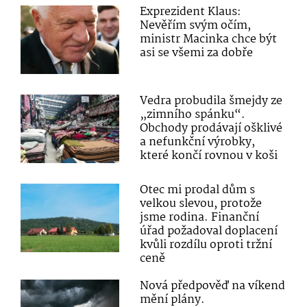
Exprezident Klaus:
Nevěřím svým očím,
ministr Macinka chce být
asi se všemi za dobře
Vedra probudila šmejdy ze
„zimního spánku“.
Obchody prodávají ošklivé
a nefunkční výrobky,
které končí rovnou v koši
Otec mi prodal dům s
velkou slevou, protože
jsme rodina. Finanční
úřad požadoval doplacení
kvůli rozdílu oproti tržní
ceně
Nová předpověď na víkend
mění plány.