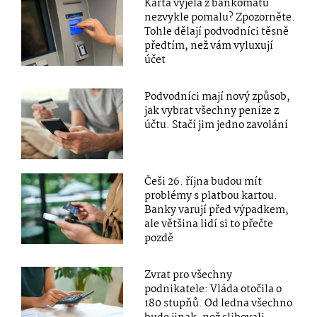
Karta vyjela z bankomatu
nezvykle pomalu? Zpozorněte.
Tohle dělají podvodníci těsně
předtím, než vám vyluxují
účet
Podvodníci mají nový způsob,
jak vybrat všechny peníze z
účtu. Stačí jim jedno zavolání
Češi 26. října budou mít
problémy s platbou kartou.
Banky varují před výpadkem,
ale většina lidí si to přečte
pozdě
Zvrat pro všechny
podnikatele: Vláda otočila o
180 stupňů. Od ledna všechno