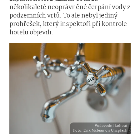
několikaleté neoprávněné čerpání vody z
podzemních vrtů. To ale nebyl jediný
prohřešek, který inspektoři při kontrole
hotelu objevili.
Vodovodní kohout
Foto
: Erik Mclean on Unsplash