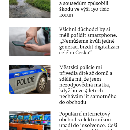
a sousedům způsobili
škodu ve výši 150 tisíc
korun
Všichni důchodci by si
měli pořídit smartphone.
„Nemůžeme kvůli jedné
generaci brzdit digitalizaci
celého Česka“
Městská policie mi
přivedla dítě až domů a
sdělila mi, že jsem
nezodpovědná matka,
když ho ve 4 letech
nechávám jít samotného
do obchodu
Populární internetový
obchod s elektronikou
upadl do insolvence. Češi