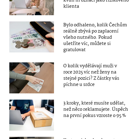
kvůli ní označí jako rizikového
klienta
Bylo odhaleno, kolik Čechům
reálně zbývá po zaplacení
všeho nutného. Pokud
ušetříte víc, můžete si
gratulovat
O kolik vydělávají muži v
roce 2025 víc než ženy na
stejné pozici? Z částky vás
píchne u srdce
3 kroky, které musíte udělat,
než něco reklamujete. Úspěch
na první pokus vzroste o 95 %