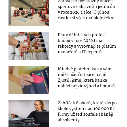
Zdravotní pojišťovny vracejí
sportovně aktivním jedincům
v roce 2026 tisíce. O plnou
částku si však málokdo řekne
Platy dělnických profesí
budou v roce 2026 trhat
rekordy a vyrovnají se platům
manažerů a IT expertů
Mít dvě platební karty vám
může ušetřit tisíce ročně:
Zjistili jsme, která banka
nabízí nejvíc výhod a bonusů
Žebříček 8 oborů, které vás po
škole vystřelí nad 100 000 Kč.
Firmy už teď zoufale shánějí
absolventy