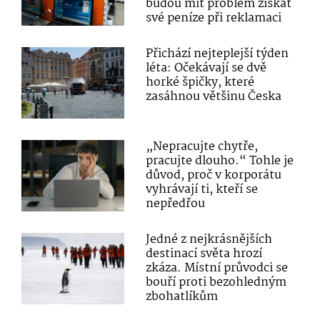
budou mít problém získat
své peníze při reklamaci
Přichází nejteplejší týden
léta: Očekávají se dvě
horké špičky, které
zasáhnou většinu Česka
„Nepracujte chytře,
pracujte dlouho.“ Tohle je
důvod, proč v korporátu
vyhrávají ti, kteří se
nepředřou
Jedné z nejkrásnějších
destinací světa hrozí
zkáza. Místní průvodci se
bouří proti bezohledným
zbohatlíkům