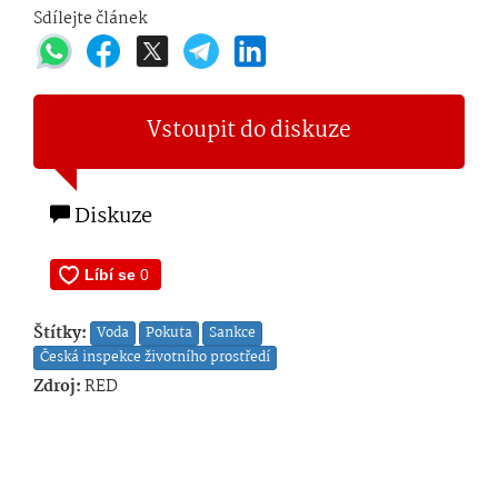
Sdílejte článek
Vstoupit do diskuze
Diskuze
Štítky:
Voda
Pokuta
Sankce
Česká inspekce životního prostředí
Zdroj:
RED