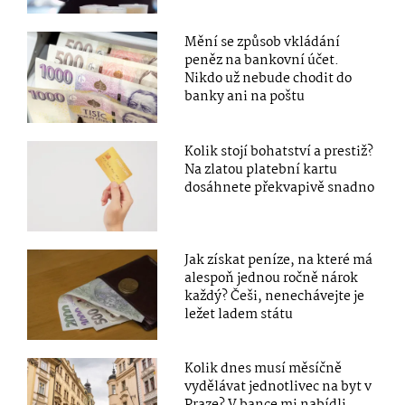
Mění se způsob vkládání
peněz na bankovní účet.
Nikdo už nebude chodit do
banky ani na poštu
Kolik stojí bohatství a prestiž?
Na zlatou platební kartu
dosáhnete překvapivě snadno
Jak získat peníze, na které má
alespoň jednou ročně nárok
každý? Češi, nenechávejte je
ležet ladem státu
Kolik dnes musí měsíčně
vydělávat jednotlivec na byt v
Praze? V bance mi nabídli