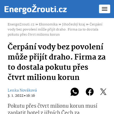
Toggl
navig
EnergoZrouti.cz
»
Ekonomika
»
Jihočeský kraj
»
Čerpání
vody bez povolení může přijít draho. Firma za to dostala
pokutu přes čtvrt milionu korun
Čerpání vody bez povolení
může přijít draho. Firma za
to dostala pokutu přes
čtvrt milionu korun
Lenka Nováková
3. 1. 2022 ▪ 16:16
Pokutu přes čtvrt milionu korun musí
zaplatit hotel z jižních Čech za