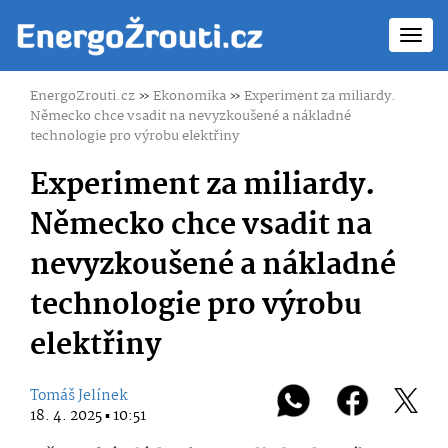
Toggl
navig
EnergoZrouti.cz
»
Ekonomika
»
Experiment za miliardy.
Německo chce vsadit na nevyzkoušené a nákladné
technologie pro výrobu elektřiny
Experiment za miliardy.
Německo chce vsadit na
nevyzkoušené a nákladné
technologie pro výrobu
elektřiny
Tomáš Jelínek
18. 4. 2025 ▪ 10:51