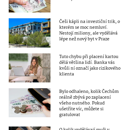
Češi kápli na investiční trik, o
kterém se moc nemluví.
Nestojí miliony, ale vydělává
lépe než nový byt v Praze
Tuto chybu při placení kartou
dělá většina lidí. Banka vás
kvůli ní označí jako rizikového
klienta
Bylo odhaleno, kolik Čechům
reálně zbývá po zaplacení
všeho nutného. Pokud
ušetříte víc, můžete si
gratulovat
O kolik vydělávají muži v