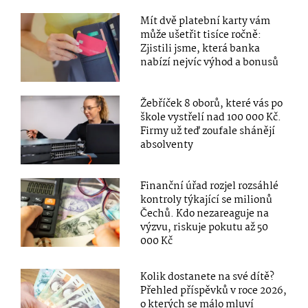
Mít dvě platební karty vám
může ušetřit tisíce ročně:
Zjistili jsme, která banka
nabízí nejvíc výhod a bonusů
Žebříček 8 oborů, které vás po
škole vystřelí nad 100 000 Kč.
Firmy už teď zoufale shánějí
absolventy
Finanční úřad rozjel rozsáhlé
kontroly týkající se milionů
Čechů. Kdo nezareaguje na
výzvu, riskuje pokutu až 50
000 Kč
Kolik dostanete na své dítě?
Přehled příspěvků v roce 2026,
o kterých se málo mluví