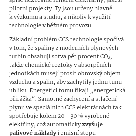
spíše než reálně funkční elektrárny, jakési
pilotní projekty. Ty jsou určeny hlavně
k výzkumu a studiu, a nikoliv k využití
technologie v běžném provozu.
Základní problém CCS technologie spočívá
v tom, že spaliny z moderních plynových
turbín obsahují sotva pět procent CO₂,
takže chemické roztoky v absorpčních
jednotkách musejí prosít obrovský objem
vzduchu a spalin, aby zachytily jednu tunu
uhlíku. Energetici tomu říkají „energetická
přirážka“. Samotné zachycení a stlačení
plynu ve speciálních CCS elektrárnách tak
spotřebuje kolem 20 – 30 % vyrobené
elektřiny, což automaticky
zvyšuje
palivové náklady
i emisní stopu