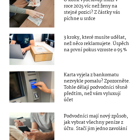
roce 2025 víc než ženy na
stejné pozici? Z částky vás
píchne u srdce
3 kroky, které musíte udělat,
než něco reklamujete. Úspěch
na první pokus vzroste o 95 %
Karta vyjela z bankomatu
nezvykle pomalu? Zpozorněte.
Tohle dělají podvodníci těsně
předtím, než vám vyluxují
účet
Podvodníci mají nový způsob,
jak vybrat všechny peníze z
účtu. Stačí jim jedno zavolání