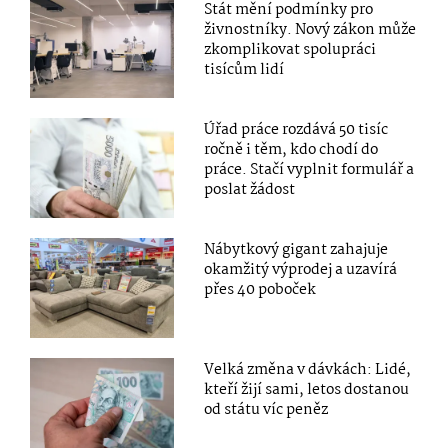
Stát mění podmínky pro
živnostníky. Nový zákon může
zkomplikovat spolupráci
tisícům lidí
Úřad práce rozdává 50 tisíc
ročně i těm, kdo chodí do
práce. Stačí vyplnit formulář a
poslat žádost
Nábytkový gigant zahajuje
okamžitý výprodej a uzavírá
přes 40 poboček
Velká změna v dávkách: Lidé,
kteří žijí sami, letos dostanou
od státu víc peněz