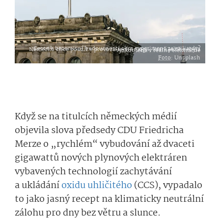
Cesta k bezemisní budoucnosti skrz experiment za miliardy? Německo chce použít v provozu technologii, která ještě nebyla vyzkoušena v reálné elektrárně
Foto
: Unsplash
Když se na titulcích německých médií
objevila slova předsedy CDU Friedricha
Merze o „rychlém“ vybudování až dvaceti
gigawattů nových plynových elektráren
vybavených technologií zachytávání
a ukládání
oxidu uhličitého
(CCS), vypadalo
to jako jasný recept na klimaticky neutrální
zálohu pro dny bez větru a slunce.