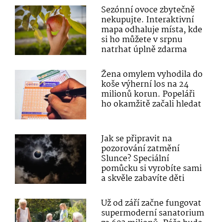
Sezónní ovoce zbytečně
nekupujte. Interaktivní
mapa odhaluje místa, kde
si ho můžete v srpnu
natrhat úplně zdarma
Žena omylem vyhodila do
koše výherní los na 24
milionů korun. Popeláři
ho okamžitě začali hledat
Jak se připravit na
pozorování zatmění
Slunce? Speciální
pomůcku si vyrobíte sami
a skvěle zabavíte děti
Už od září začne fungovat
supermoderní sanatorium