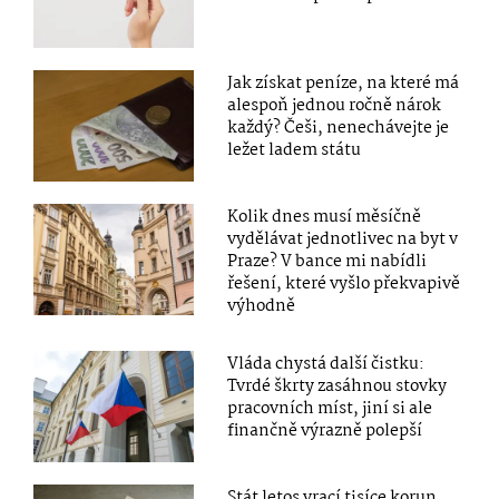
Jak získat peníze, na které má
alespoň jednou ročně nárok
každý? Češi, nenechávejte je
ležet ladem státu
Kolik dnes musí měsíčně
vydělávat jednotlivec na byt v
Praze? V bance mi nabídli
řešení, které vyšlo překvapivě
výhodně
Vláda chystá další čistku:
Tvrdé škrty zasáhnou stovky
pracovních míst, jiní si ale
finančně výrazně polepší
Stát letos vrací tisíce korun.