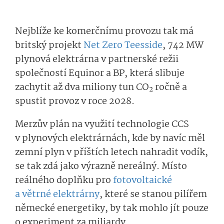
Nejblíže ke komerčnímu provozu tak má
britský projekt
Net Zero Teesside
, 742 MW
plynová elektrárna v partnerské režii
společností Equinor a BP, která slibuje
zachytit až dva miliony tun CO
ročně a
2
spustit provoz v roce 2028.
Merzův plán na využití technologie CCS
v plynových elektrárnách, kde by navíc měl
zemní plyn v příštích letech nahradit vodík,
se tak zdá jako výrazně nereálný. Místo
reálného doplňku pro
fotovoltaické
a větrné elektrárny
, které se stanou pilířem
německé energetiky, by tak mohlo jít pouze
o experiment za miliardy.