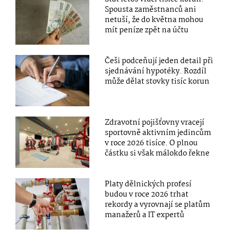
Spousta zaměstnanců ani
netuší, že do května mohou
mít peníze zpět na účtu
Češi podceňují jeden detail při
sjednávání hypotéky. Rozdíl
může dělat stovky tisíc korun
Zdravotní pojišťovny vracejí
sportovně aktivním jedincům
v roce 2026 tisíce. O plnou
částku si však málokdo řekne
Platy dělnických profesí
budou v roce 2026 trhat
rekordy a vyrovnají se platům
manažerů a IT expertů