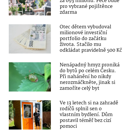
za 693 milionů. Péče bude
pro vybrané pojištěnce
zdarma
Otec dětem vybudoval
milionové investiční
portfolio do začátku
života. Stačilo mu
odkládat pravidelně 500 Kč
Nenápadný hmyz proniká
do bytů po celém Česku.
Při nahánění ho nikdy
nerozmáčkněte, jinak si
zamoříte celý byt
Ve 13 letech si na zahradě
rodičů splnil sen o
vlastním bydlení. Dům
postavil téměř bez cizí
pomoci