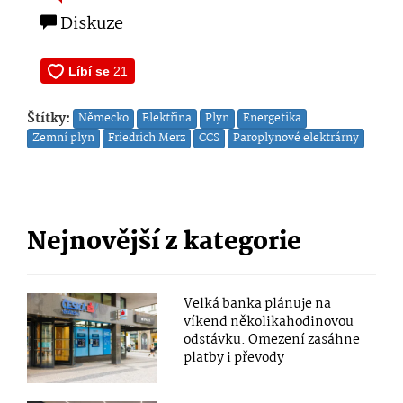
Diskuze
Štítky:
Německo
Elektřina
Plyn
Energetika
Zemní plyn
Friedrich Merz
CCS
Paroplynové elektrárny
Nejnovější z kategorie
Velká banka plánuje na
víkend několikahodinovou
odstávku. Omezení zasáhne
platby i převody