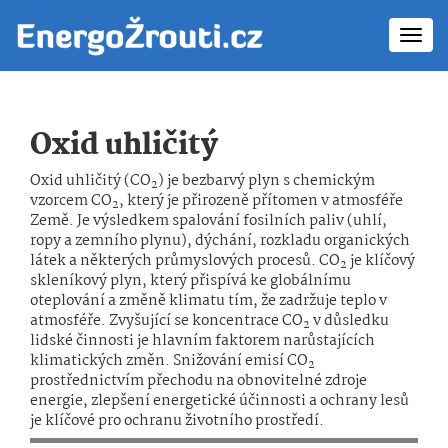
Toggl
navig
Oxid uhličitý
Oxid uhličitý (CO
) je bezbarvý plyn s chemickým
2
vzorcem CO
, který je přirozeně přítomen v atmosféře
2
Země. Je výsledkem spalování fosilních paliv (uhlí,
ropy a zemního plynu), dýchání, rozkladu organických
látek a některých průmyslových procesů. CO
je klíčový
2
skleníkový plyn, který přispívá ke globálnímu
oteplování a změně klimatu tím, že zadržuje teplo v
atmosféře. Zvyšující se koncentrace CO
v důsledku
2
lidské činnosti je hlavním faktorem narůstajících
klimatických změn. Snižování emisí CO
2
prostřednictvím přechodu na obnovitelné zdroje
energie, zlepšení energetické účinnosti a ochrany lesů
je klíčové pro ochranu životního prostředí.​