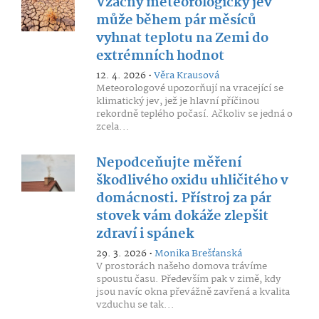
Vzácný meteorologický jev
může během pár měsíců
vyhnat teplotu na Zemi do
extrémních hodnot
12. 4. 2026 •
Věra Krausová
Meteorologové upozorňují na vracející se
klimatický jev, jež je hlavní příčinou
rekordně teplého počasí. Ačkoliv se jedná o
zcela...
Nepodceňujte měření
škodlivého oxidu uhličitého v
domácnosti. Přístroj za pár
stovek vám dokáže zlepšit
zdraví i spánek
29. 3. 2026 •
Monika Brešťanská
V prostorách našeho domova trávíme
spoustu času. Především pak v zimě, kdy
jsou navíc okna převážně zavřená a kvalita
vzduchu se tak...