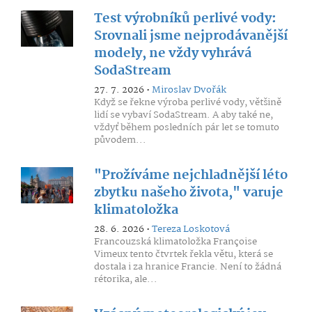
Test výrobníků perlivé vody:
Srovnali jsme nejprodávanější
modely, ne vždy vyhrává
SodaStream
27. 7. 2026 •
Miroslav Dvořák
Když se řekne výroba perlivé vody, většině
lidí se vybaví SodaStream. A aby také ne,
vždyť během posledních pár let se tomuto
původem...
"Prožíváme nejchladnější léto
zbytku našeho života," varuje
klimatoložka
28. 6. 2026 •
Tereza Loskotová
Francouzská klimatoložka Françoise
Vimeux tento čtvrtek řekla větu, která se
dostala i za hranice Francie. Není to žádná
rétorika, ale...