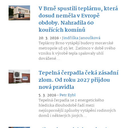
V Brně spustili teplárnu, která
dosud neměla v Evropě
obdoby. Nahradila 60
kouřících komínů
20. 3. 2026 •
Jindřiška Janoušková
Teplárny Brno vytápějí budovy moravské
metropole už 95 let. Zatímco v době svého
vzniku k výrobě tepla spalovaly uhlí
dovážené...
Tepelná čerpadla čeká zásadní
zlom. Od roku 2027 přijdou
nová pravidla
5. 3. 2026 •
Petr Eybl
Tepelná čerpadla se z energetického
hlediska dlouhodobě řadí mezi
nejúspornější způsoby vytápění rodinných
domů i některých jiných...