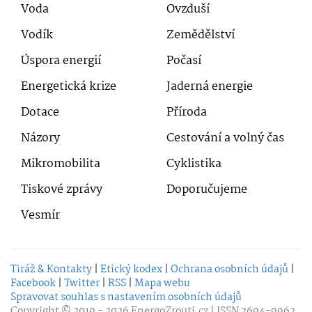
Voda
Ovzduší
Vodík
Zemědělství
Úspora energií
Počasí
Energetická krize
Jaderná energie
Dotace
Příroda
Názory
Cestování a volný čas
Mikromobilita
Cyklistika
Tiskové zprávy
Doporučujeme
Vesmír
Tiráž & Kontakty
|
Etický kodex
|
Ochrana osobních údajů
|
Facebook
|
Twitter
|
RSS
|
Mapa webu
Spravovat souhlas s nastavením osobních údajů
Copyright © 2019 - 2026
EnergoZrouti.cz
| ISSN 2694-9962