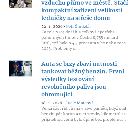
vzduchu přímo ve městě. Stačí
kompaktní zařízení velikosti
ledničky na střeše domu
26. 1. 2026 •
Petr Šindelář
Za rok 2024 dosáhla celková spotřeba
pohonných hmot v Česku 8,755 miliard
litrů, což bylo o 4,3 procenta více než v roce
2023. Problémy s...
Auta se brzy zbaví nutnosti
tankovat běžný benzín. První
výsledky testování
revolučního paliva jsou
ohromující
18. 1. 2026 •
Lucie Mateová
Velká část řidičů má v živé paměti, když stál
benzín pár korun a ujet stovky kilometrů za
přijatelnou cenu bylo úplně bez problému....