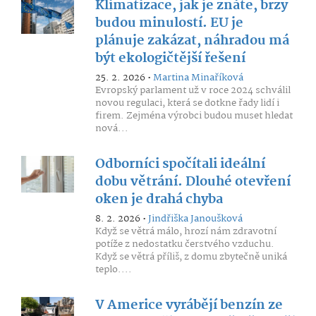
Klimatizace, jak je znáte, brzy
budou minulostí. EU je
plánuje zakázat, náhradou má
být ekologičtější řešení
25. 2. 2026 •
Martina Minaříková
Evropský parlament už v roce 2024 schválil
novou regulaci, která se dotkne řady lidí i
firem. Zejména výrobci budou muset hledat
nová...
Odborníci spočítali ideální
dobu větrání. Dlouhé otevření
oken je drahá chyba
8. 2. 2026 •
Jindřiška Janoušková
Když se větrá málo, hrozí nám zdravotní
potíže z nedostatku čerstvého vzduchu.
Když se větrá příliš, z domu zbytečně uniká
teplo....
V Americe vyrábějí benzín ze