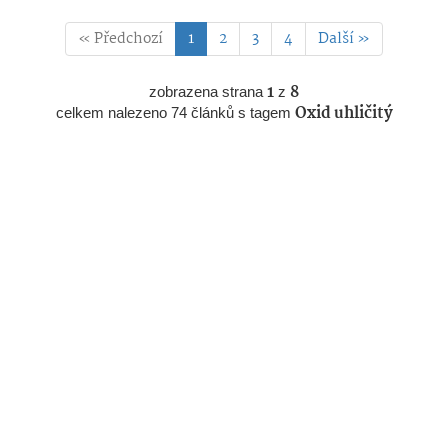
« Předchozí
1
2
3
4
Další »
zobrazena strana
1
z
8
celkem nalezeno 74 článků s tagem
Oxid uhličitý