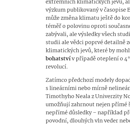
extrémních klimatických jevů, al
výzkum publikovaný v časopise E
může změna klimatu ještě do konce
téměř o polovinu oproti současno
zabývali, ale výsledky všech stud
studii ale vědci poprvé detailn
klimatických jevů, které by mohl
bohatství
v případě oteplení o 4
revolucí.
Zatímco předchozí modely dopa
s lineárními nebo mírně nelineá
Timothyho Neala z Univerzity No
umožňují zahrnout nejen přímé š
nepřímé důsledky – například př
povodní, dlouhých vln veder neb