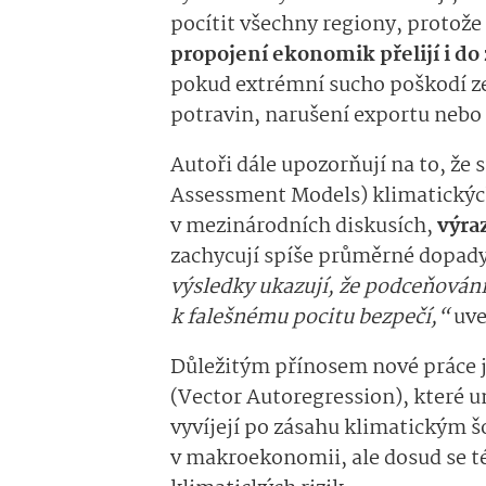
pocítit všechny regiony, protože
propojení ekonomik přelijí i d
pokud extrémní sucho poškodí ze
potravin, narušení exportu nebo m
Autoři dále upozorňují na to, že
Assessment Models) klimatickýc
v mezinárodních diskusích,
výra
zachycují spíše průměrné dopady
výsledky ukazují, že podceňován
k falešnému pocitu bezpečí,“
uve
Důležitým přínosem nové práce je
(Vector Autoregression), které 
vyvíjejí po zásahu klimatickým š
v makroekonomii, ale dosud se t