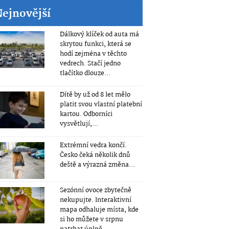
Nejnovější
Dálkový klíček od auta má
skrytou funkci, která se
hodí zejména v těchto
vedrech. Stačí jedno
tlačítko dlouze...
Dítě by už od 8 let mělo
platit svou vlastní platební
kartou. Odborníci
vysvětlují,...
Extrémní vedra končí.
Česko čeká několik dnů
deště a výrazná změna...
Sezónní ovoce zbytečně
nekupujte. Interaktivní
mapa odhaluje místa, kde
si ho můžete v srpnu