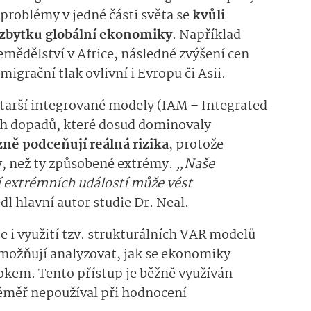
 problémy v jedné části světa se
kvůli
o zbytku globální ekonomiky
. Například
mědělství v Africe, následné zvýšení cen
igrační tlak ovlivní i Evropu či Asii.
 starší integrované modely (IAM – Integrated
h dopadů, které dosud dominovaly
zně podceňují reálná rizika
, protože
, než ty způsobené extrémy.
„Naše
í extrémních událostí může vést
dl hlavní autor studie Dr. Neal.
 i využití tzv. strukturálních VAR modelů
umožňují analyzovat, jak se ekonomiky
okem. Tento přístup je běžně využíván
éměř nepoužíval při hodnocení