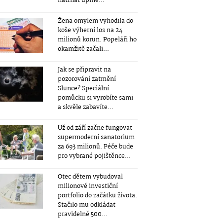
natrhat úplně...
Žena omylem vyhodila do
koše výherní los na 24
milionů korun. Popeláři ho
okamžitě začali...
Jak se připravit na
pozorování zatmění
Slunce? Speciální
pomůcku si vyrobíte sami
a skvěle zabavíte...
Už od září začne fungovat
supermoderní sanatorium
za 693 milionů. Péče bude
pro vybrané pojištěnce...
Otec dětem vybudoval
milionové investiční
portfolio do začátku života.
Stačilo mu odkládat
pravidelně 500...