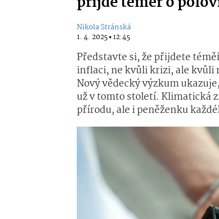
přijde téměř o polov
Nikola Stránská
1. 4. 2025 ▪ 12:45
Představte si, že přijdete témě
inflaci, ne kvůli krizi, ale kv
Nový vědecký výzkum ukazuje, ž
už v tomto století. Klimatická
přírodu, ale i peněženku každé