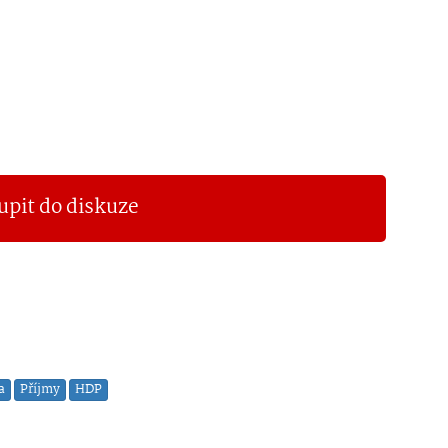
upit do diskuze
a
Příjmy
HDP