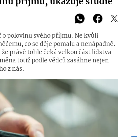
inu příjmů, ukazuje studie
ř o polovinu svého příjmu. Ne kvůli
ůli něčemu, co se děje pomalu a nenápadně.
e právě tohle čeká velkou část lidstva
 změna totiž podle vědců zasáhne nejen
ho z nás.