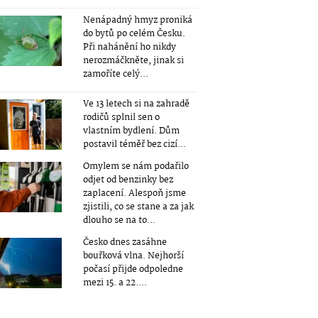
Nenápadný hmyz proniká
do bytů po celém Česku.
Při nahánění ho nikdy
nerozmáčkněte, jinak si
zamoříte celý...
Ve 13 letech si na zahradě
rodičů splnil sen o
vlastním bydlení. Dům
postavil téměř bez cizí...
Omylem se nám podařilo
odjet od benzinky bez
zaplacení. Alespoň jsme
zjistili, co se stane a za jak
dlouho se na to...
Česko dnes zasáhne
bouřková vlna. Nejhorší
počasí přijde odpoledne
mezi 15. a 22....