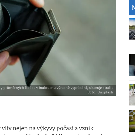
y průměrných lidí se v budoucnu výrazně vyprázdní, ukazuje studie
Foto
: Unsplash
vliv nejen na výkyvy počasí a vznik