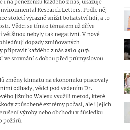
e i na peněženku každého z nás, ukazuje
nvironmental Research Letters. Podle něj
 století výrazně snížit bohatství lidí, a to
sti. Vědci se tímto tématem už dříve
ií většinou nebyly tak negativní. V nové
ě zohledňují dopady zmiňovaných
y připravit každého z nás
asi o 40 %
 °C ve srovnání s dobou před průmyslovou
dů změny klimatu na ekonomiku pracovaly
rními odhady, vědci pod vedením Dr.
vého Jižního Walesu využili metod, které
kody způsobené extrémy počasí, ale i jejich
erušení výroby nebo obchodu v důsledku
o požárů.