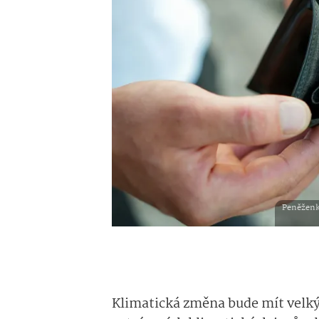
Peněženk
Klimatická změna bude mít velký 