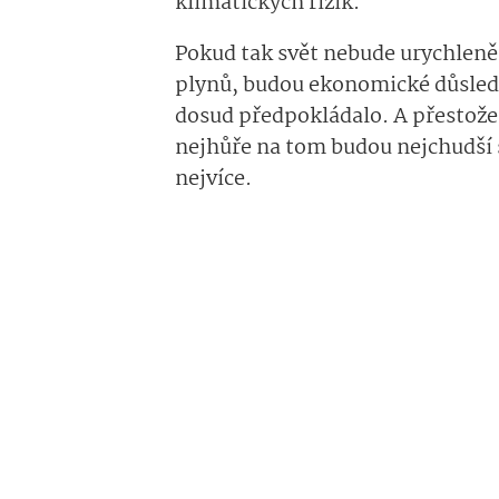
klimatických rizik.
Pokud tak svět nebude urychleně
plynů, budou ekonomické důsled
dosud předpokládalo. A přestož
nejhůře na tom budou nejchudší 
nejvíce.