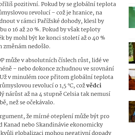
říliš pozitivní. Pokud by se globální teplota
růmyslovou revolucí – což je hranice, na
odnout v rámci Pařížské dohody, klesl by
u o 16 až 20 %. Pokud by však teploty
ěk by mohl být ke konci století až o 40 %
ým změnám nedošlo.
 může v absolutních číslech růst, lidé ve
méně – nebo dokonce zchudnou ve srovnání
Už v minulém roce přitom globální teplota
růmyslovou revolucí o 1,5 °C, což
vědci
lý nárůst až na 4 stupně Celsia tak nemusí
bě, než se očekávalo.
argument, že mírné oteplení může být pro
lad Kanad nebo Skandinávie ekonomicky
 kvůli globalizaci mohou negativní dopady