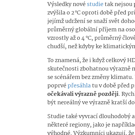
Výsledky nové
studie
tak nejsou p
zvýšila o 2 °C oproti době před p
jejímž udržení se snaží svět doh
průměrný globální příjem na osob
vzrostly až o 4 °C, průměrný člov
chudší, než kdyby ke klimatick
To znamená, že i když celkový HDP
skutečnosti zbohatnou výrazně 
se scénářem bez změny klimatu. 
poprvé
přesáhla
tu v době před p
očekávali výrazně později
. Rych
být nereálný ve výrazně kratší do
Studie také vyvrací dlouhodobý 
některé regiony, jako je napřík
výhodné. Výzkumníci ukazují, že