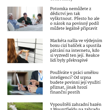
Potomka nemůžete z
dědictví jen tak
vyškrtnout. Přesto ho ale
o nárok na povinný podíl
můžete legálně připravit
Markéta našla ve výdejním
boxu cizí balíček a spustila
pátrání na internetu, kdo
si vyzvedl ten její. Reakce
lidí byly překvapivé
Používáte v práci umělou
inteligenci? Od srpna
budete povinni její využití
přiznat, jinak hrozí
finanční postih
Vypouštěli zahradní bazén
z Mountfieldu na zahradu