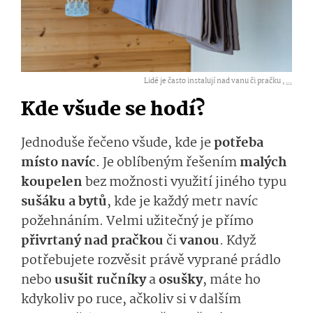
Lidé je často instalují nad vanu či pračku ,
...
Kde všude se hodí?
Jednoduše řečeno všude, kde je
potřeba
místo navíc
. Je oblíbeným řešením
malých
koupelen
bez možnosti využití jiného typu
sušáku a bytů
, kde je každý metr navíc
požehnáním. Velmi užitečný je přímo
přivrtaný nad pračkou
či
vanou
. Když
potřebujete rozvěsit právě vyprané prádlo
nebo
usušit ručníky
a
osušky
, máte ho
kdykoliv po ruce, ačkoliv si v dalším