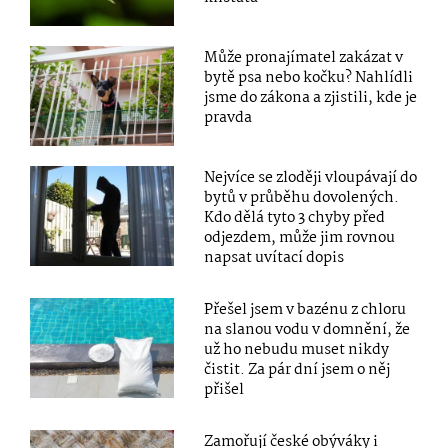
Může pronajímatel zakázat v
bytě psa nebo kočku? Nahlídli
jsme do zákona a zjistili, kde je
pravda
Nejvíce se zloději vloupávají do
bytů v průběhu dovolených.
Kdo dělá tyto 3 chyby před
odjezdem, může jim rovnou
napsat uvítací dopis
Přešel jsem v bazénu z chloru
na slanou vodu v domnění, že
už ho nebudu muset nikdy
čistit. Za pár dní jsem o něj
přišel
Zamořují české obýváky i