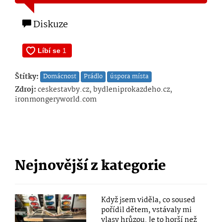
Diskuze
Štítky:
Domácnost
Prádlo
úspora místa
Zdroj:
ceskestavby.cz, bydleniprokazdeho.cz,
ironmongeryworld.com
Nejnovější z kategorie
Když jsem viděla, co soused
pořídil dětem, vstávaly mi
vlasy hrůzou. Je to horší než