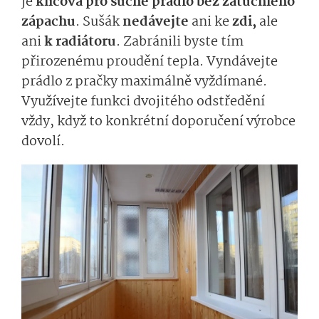
je
klíčová pro suché prádlo bez zatuchlého
zápachu
. Sušák
nedávejte
ani ke
zdi,
ale
ani
k radiátoru
. Zabránili byste tím
přirozenému proudění tepla. Vyndávejte
prádlo z pračky maximálně vyždímané.
Využívejte funkci dvojitého odstředění
vždy, když to konkrétní doporučení výrobce
dovolí.