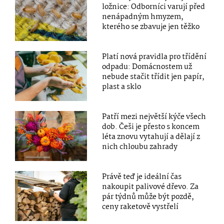
ložnice: Odborníci varují před
nenápadným hmyzem,
kterého se zbavuje jen těžko
Platí nová pravidla pro třídění
odpadu: Domácnostem už
nebude stačit třídit jen papír,
plast a sklo
Patří mezi největší kýče všech
dob. Češi je přesto s koncem
léta znovu vytahují a dělají z
nich chloubu zahrady
Právě teď je ideální čas
nakoupit palivové dřevo. Za
pár týdnů může být pozdě,
ceny raketově vystřelí