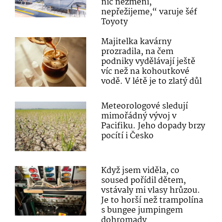
nic nezmění,
nepřežijeme,“ varuje šéf
Toyoty
Majitelka kavárny
prozradila, na čem
podniky vydělávají ještě
víc než na kohoutkové
vodě. V létě je to zlatý důl
Meteorologové sledují
mimořádný vývoj v
Pacifiku. Jeho dopady brzy
pocítí i Česko
Když jsem viděla, co
soused pořídil dětem,
vstávaly mi vlasy hrůzou.
Je to horší než trampolína
s bungee jumpingem
dohromady