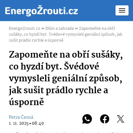
Toggl
navig
EnergoZrouti.cz
»
Dům a zahrada
»
Zapomeňte na obří
sušáky, co hyzdí byt. Švédové vymysleli geniální způsob, jak
sušit prádlo rychle a úsporně
Zapomeňte na obří sušáky,
co hyzdí byt. Švédové
vymysleli geniální způsob,
jak sušit prádlo rychle a
úsporně
Petra Černá
1. 11. 2025 ▪ 08:49