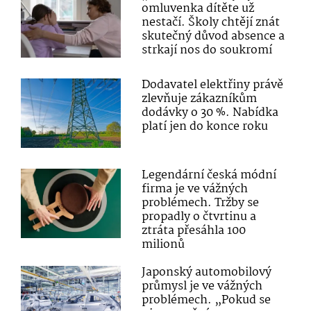
omluvenka dítěte už
nestačí. Školy chtějí znát
skutečný důvod absence a
strkají nos do soukromí
Dodavatel elektřiny právě
zlevňuje zákazníkům
dodávky o 30 %. Nabídka
platí jen do konce roku
Legendární česká módní
firma je ve vážných
problémech. Tržby se
propadly o čtvrtinu a
ztráta přesáhla 100
milionů
Japonský automobilový
průmysl je ve vážných
problémech. „Pokud se