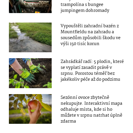
trampolína s bungee
jumpingem dohromady
Vypouštěli zahradní bazén z
Mountfieldu na zahradu a
sousedům způsobili škodu ve
výši 150 tisíc korun
Zahrádkář radí: 5 plodin, které
se vyplatí zasadit právě v
srpnu. Porostou téměř bez
jakékoliv péče až do podzimu
Sezónní ovoce zbytečně
nekupujte. Interaktivní mapa
odhaluje místa, kde si ho
můžete v srpnu natrhat úplně
zdarma