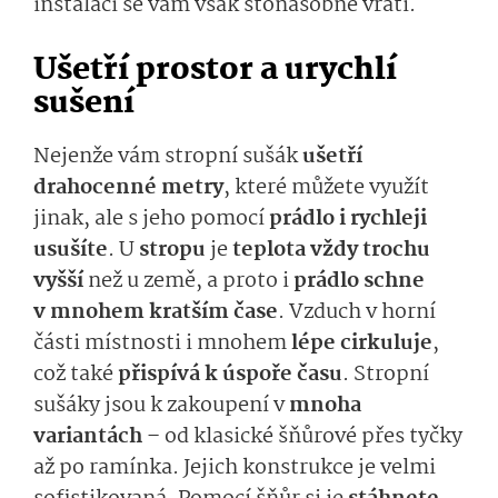
instalaci se vám však stonásobně vrátí.
Ušetří prostor a urychlí
sušení
Nejenže vám stropní sušák
ušetří
drahocenné metry
, které můžete využít
jinak, ale s jeho pomocí
prádlo i rychleji
usušíte
. U
stropu
je
teplota vždy trochu
vyšší
než u země, a proto i
prádlo schne
v mnohem kratším čase
. Vzduch v horní
části místnosti i mnohem
lépe cirkuluje
,
což také
přispívá k úspoře času
. Stropní
sušáky jsou k zakoupení v
mnoha
variantách
– od klasické šňůrové přes tyčky
až po ramínka. Jejich konstrukce je velmi