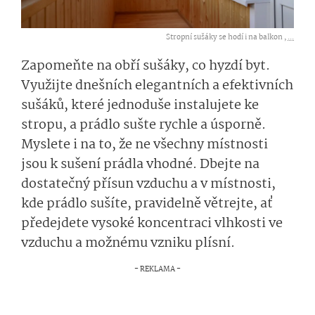
Stropní sušáky se hodí i na balkon ,
...
Zapomeňte na obří sušáky, co hyzdí byt.
Využijte dnešních elegantních a efektivních
sušáků, které jednoduše instalujete ke
stropu, a prádlo sušte rychle a úsporně.
Myslete i na to, že ne všechny místnosti
jsou k sušení prádla vhodné. Dbejte na
dostatečný přísun vzduchu a v místnosti,
kde prádlo sušíte, pravidelně větrejte, ať
předejdete vysoké koncentraci vlhkosti ve
vzduchu a možnému vzniku plísní.