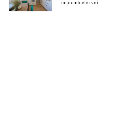
nepromluvím s ní