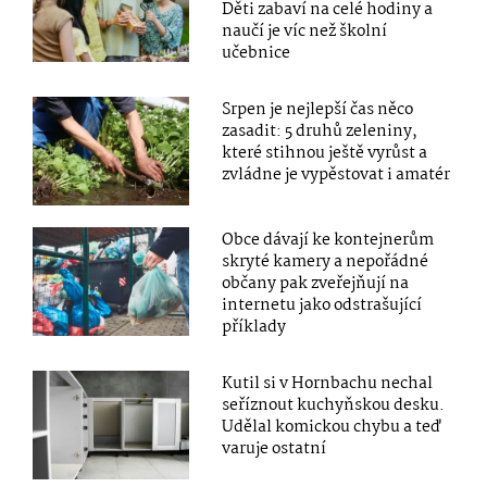
Děti zabaví na celé hodiny a
naučí je víc než školní
učebnice
Srpen je nejlepší čas něco
zasadit: 5 druhů zeleniny,
které stihnou ještě vyrůst a
zvládne je vypěstovat i amatér
Obce dávají ke kontejnerům
skryté kamery a nepořádné
občany pak zveřejňují na
internetu jako odstrašující
příklady
Kutil si v Hornbachu nechal
seříznout kuchyňskou desku.
Udělal komickou chybu a teď
varuje ostatní