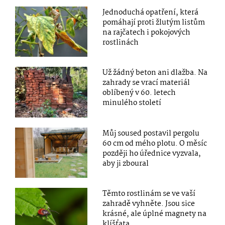
Jednoduchá opatření, která
pomáhají proti žlutým listům
na rajčatech i pokojových
rostlinách
Už žádný beton ani dlažba. Na
zahrady se vrací materiál
oblíbený v 60. letech
minulého století
Můj soused postavil pergolu
60 cm od mého plotu. O měsíc
později ho úřednice vyzvala,
aby ji zboural
Těmto rostlinám se ve vaší
zahradě vyhněte. Jsou sice
krásné, ale úplné magnety na
klíšťata