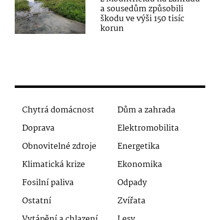
a sousedům způsobili
škodu ve výši 150 tisíc
korun
Chytrá domácnost
Dům a zahrada
Doprava
Elektromobilita
Obnovitelné zdroje
Energetika
Klimatická krize
Ekonomika
Fosilní paliva
Odpady
Ostatní
Zvířata
Vytápění a chlazení
Lesy