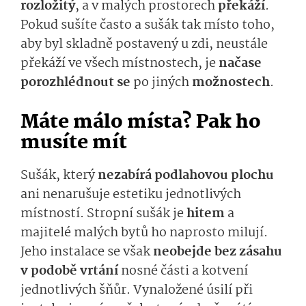
rozložitý
, a v malých prostorech
překáží
.
Pokud sušíte často a sušák tak místo toho,
aby byl skladně postavený u zdi, neustále
překáží ve všech místnostech, je
načase
porozhlédnout se
po jiných
možnostech
.
Máte málo místa? Pak ho
musíte mít
Sušák, který
nezabírá podlahovou plochu
ani nenarušuje estetiku jednotlivých
místností. Stropní sušák je
hitem
a
majitelé malých bytů ho naprosto milují.
Jeho instalace se však
neobejde bez zásahu
v podobě vrtání
nosné části a kotvení
jednotlivých šňůr. Vynaložené úsilí při