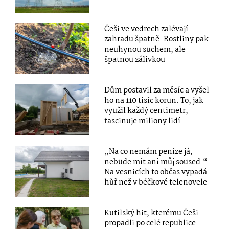
Češi ve vedrech zalévají
zahradu špatně. Rostliny pak
neuhynou suchem, ale
špatnou zálivkou
Dům postavil za měsíc a vyšel
ho na 110 tisíc korun. To, jak
využil každý centimetr,
fascinuje miliony lidí
„Na co nemám peníze já,
nebude mít ani můj soused.“
Na vesnicích to občas vypadá
hůř než v béčkové telenovele
Kutilský hit, kterému Češi
propadli po celé republice.