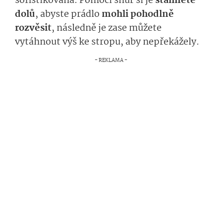
sofistikovaná. Pomocí šňůr si je
stáhnete
dolů
, abyste prádlo
mohli pohodlně
rozvěsit
, následně je zase můžete
vytáhnout výš ke stropu, aby nepřekážely.