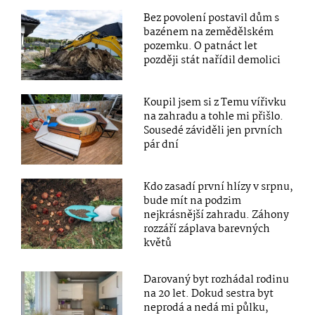
Bez povolení postavil dům s
bazénem na zemědělském
pozemku. O patnáct let
později stát nařídil demolici
Koupil jsem si z Temu vířivku
na zahradu a tohle mi přišlo.
Sousedé záviděli jen prvních
pár dní
Kdo zasadí první hlízy v srpnu,
bude mít na podzim
nejkrásnější zahradu. Záhony
rozzáří záplava barevných
květů
Darovaný byt rozhádal rodinu
na 20 let. Dokud sestra byt
neprodá a nedá mi půlku,