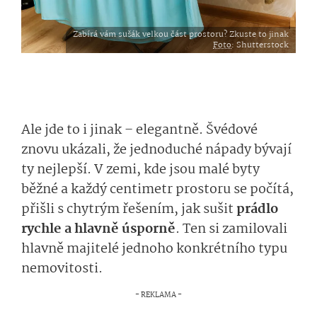
Zabírá vám sušák velkou část prostoru? Zkuste to jinak
Foto
: Shutterstock
Ale jde to i jinak
–
elegantně. Švédové
znovu ukázali, že jednoduché nápady bývají
ty nejlepší. V zemi, kde jsou malé byty
běžné a každý centimetr prostoru se počítá,
přišli s chytrým řešením, jak sušit
prádlo
rychle a hlavně úsporně
. Ten si zamilovali
hlavně majitelé jednoho konkrétního typu
nemovitosti.