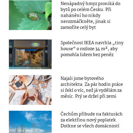
Nenápadný hmyz proniká do
bytů po celém Česku. Při
nahánění ho nikdy
nerozmáčkněte, jinak si
zamoříte celý byt
Společnost IKEA navrhla „tiny
house“ o rozloze 34 m², aby
pomohla lidem bez peněz
Najali jsme bytového
architekta. Za pár hodin práce
si řekl o víc, než já vydělám za
měsíc. Prý se držel při zemi
Čechům přibude na fakturách
za elektřinu nový poplatek.
Dotkne se všech domácností