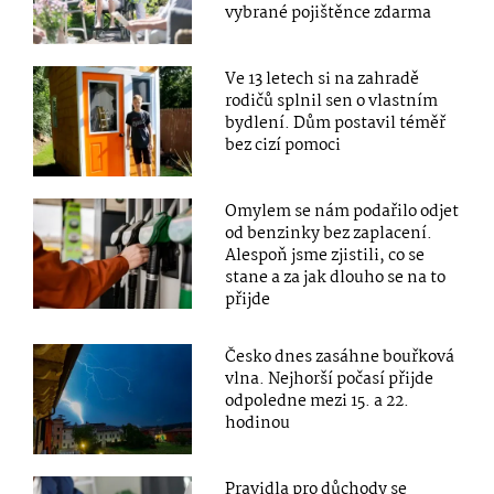
vybrané pojištěnce zdarma
Ve 13 letech si na zahradě
rodičů splnil sen o vlastním
bydlení. Dům postavil téměř
bez cizí pomoci
Omylem se nám podařilo odjet
od benzinky bez zaplacení.
Alespoň jsme zjistili, co se
stane a za jak dlouho se na to
přijde
Česko dnes zasáhne bouřková
vlna. Nejhorší počasí přijde
odpoledne mezi 15. a 22.
hodinou
Pravidla pro důchody se