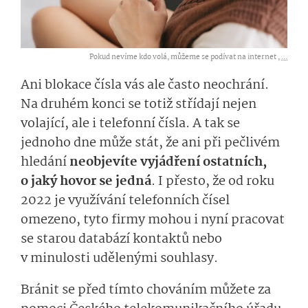
Pokud nevíme kdo volá, můžeme se podívat na internet ,
...
Ani blokace čísla vás ale často neochrání.
Na druhém konci se totiž střídají nejen
volající, ale i telefonní čísla. A tak se
jednoho dne může stát, že ani při pečlivém
hledání
neobjevíte vyjádření ostatních,
o jaký hovor se jedná
. I přesto, že od roku
2022 je využívání telefonních čísel
omezeno, tyto firmy mohou i nyní pracovat
se starou databází kontaktů nebo
v minulosti udělenými souhlasy.
Bránit se před tímto chováním můžete za