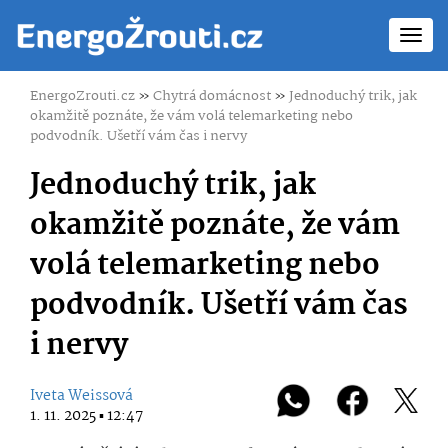
Toggl
navig
EnergoZrouti.cz
»
Chytrá domácnost
»
Jednoduchý trik, jak
okamžitě poznáte, že vám volá telemarketing nebo
podvodník. Ušetří vám čas i nervy
Jednoduchý trik, jak
okamžitě poznáte, že vám
volá telemarketing nebo
podvodník. Ušetří vám čas
i nervy
Iveta Weissová
1. 11. 2025 ▪ 12:47