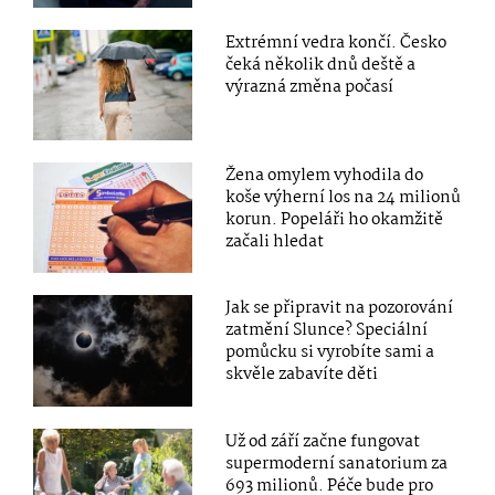
Extrémní vedra končí. Česko
čeká několik dnů deště a
výrazná změna počasí
Žena omylem vyhodila do
koše výherní los na 24 milionů
korun. Popeláři ho okamžitě
začali hledat
Jak se připravit na pozorování
zatmění Slunce? Speciální
pomůcku si vyrobíte sami a
skvěle zabavíte děti
Už od září začne fungovat
supermoderní sanatorium za
693 milionů. Péče bude pro