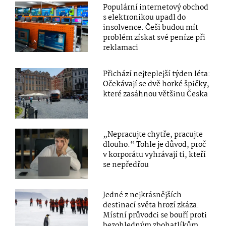
Populární internetový obchod
s elektronikou upadl do
insolvence. Češi budou mít
problém získat své peníze při
reklamaci
Přichází nejteplejší týden léta:
Očekávají se dvě horké špičky,
které zasáhnou většinu Česka
„Nepracujte chytře, pracujte
dlouho.“ Tohle je důvod, proč
v korporátu vyhrávají ti, kteří
se nepředřou
Jedné z nejkrásnějších
destinací světa hrozí zkáza.
Místní průvodci se bouří proti
bezohledným zbohatlíkům