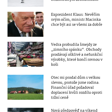
Exprezident Klaus: Nevěřím
svým očím, ministr Macinka
chce být asi se všemi za dobře
Vedra probudila šmejdy ze
„zimního spánku“. Obchody
prodávají ošklivé a nefunkční
výrobky, které končí rovnou v
koši
Otec mi prodal dům s velkou
slevou, protože jsme rodina.
Finanční úřad požadoval
doplacení kvůli rozdílu oproti
tržní ceně
Nová předpověď na víkend