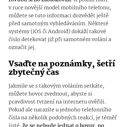
rovnou si ho zablokovali
. A pokud máte
v ruce novější model mobilního telefonu,
můžete se tuto informaci dozvědět ještě
před samotným vyhledáváním. Některé
systémy (iOS či Android) dokáží takové
číslo detekovat již při samotném volání a
označit jej.
Vsaďte na poznámky, šetří
zbytečný čas
Jakmile se s takovým voláním setkáte,
můžete hovor zvednout, abyste si
pravdivost tvrzení na internetu ověřili.
Pokud ale narazíte u jednoho telefonního
čísla na několik podobných reakcí, je téměř
jisté,
že se nebude jednat o hovor, po