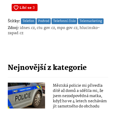
Štítky:
Telefon
Podvod
Telefonní číslo
Telemarketing
Zdroj:
idnes.cz, ctu.gov.cz, mpo.gov.cz, hlucinsko-
zapad.cz
Nejnovější z kategorie
Městská policie mi přivedla
dítě až domů a sdělila mi, že
jsem nezodpovědná matka,
když ho ve 4 letech nechávám
jít samotného do obchodu