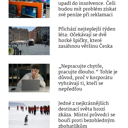
upadl do insolvence. Češi
budou mít problém získat
své peníze při reklamaci
Přichází nejteplejší týden
léta: Očekávají se dvě
horké špičky, které
zasáhnou většinu Česka
„Nepracujte chytře,
pracujte dlouho.“ Tohle je
důvod, proč v korporátu
vyhrávají ti, kteří se
nepředřou
Jedné z nejkrásnějších
destinací světa hrozí
zkáza. Místní průvodci se
bouří proti bezohledným
zbohatlíkům