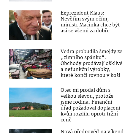
Exprezident Klaus:
Nevěřím svým očím,
ministr Macinka chce být
asi se všemi za dobře
Vedra probudila šmejdy ze
„zimního spánku“.
Obchody prodávají ošklivé
a nefunkční výrobky,
které končí rovnou v koši
Otec mi prodal dům s
velkou slevou, protože
jsme rodina. Finanční
úřad požadoval doplacení
kvůli rozdílu oproti tržní
ceně
Nová předpověď na víkend