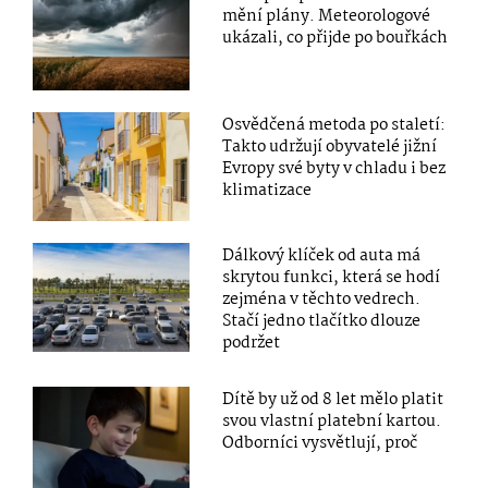
mění plány. Meteorologové
ukázali, co přijde po bouřkách
Osvědčená metoda po staletí:
Takto udržují obyvatelé jižní
Evropy své byty v chladu i bez
klimatizace
Dálkový klíček od auta má
skrytou funkci, která se hodí
zejména v těchto vedrech.
Stačí jedno tlačítko dlouze
podržet
Dítě by už od 8 let mělo platit
svou vlastní platební kartou.
Odborníci vysvětlují, proč