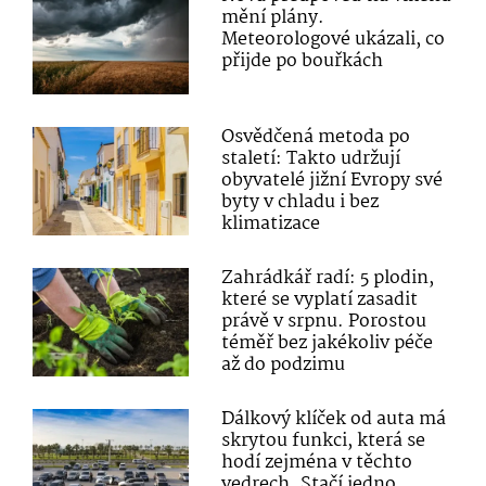
mění plány.
Meteorologové ukázali, co
přijde po bouřkách
Osvědčená metoda po
staletí: Takto udržují
obyvatelé jižní Evropy své
byty v chladu i bez
klimatizace
Zahrádkář radí: 5 plodin,
které se vyplatí zasadit
právě v srpnu. Porostou
téměř bez jakékoliv péče
až do podzimu
Dálkový klíček od auta má
skrytou funkci, která se
hodí zejména v těchto
vedrech. Stačí jedno