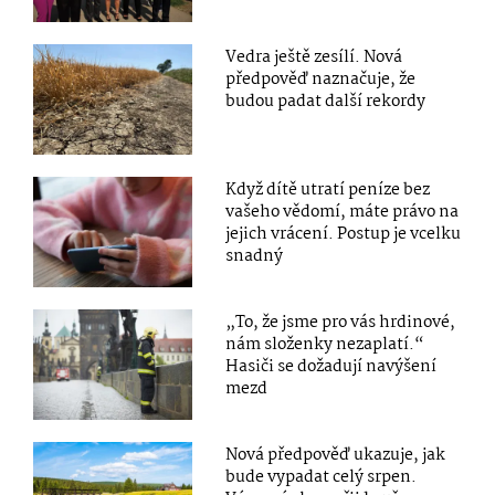
Vedra ještě zesílí. Nová
předpověď naznačuje, že
budou padat další rekordy
Když dítě utratí peníze bez
vašeho vědomí, máte právo na
jejich vrácení. Postup je vcelku
snadný
„To, že jsme pro vás hrdinové,
nám složenky nezaplatí.“
Hasiči se dožadují navýšení
mezd
Nová předpověď ukazuje, jak
bude vypadat celý srpen.