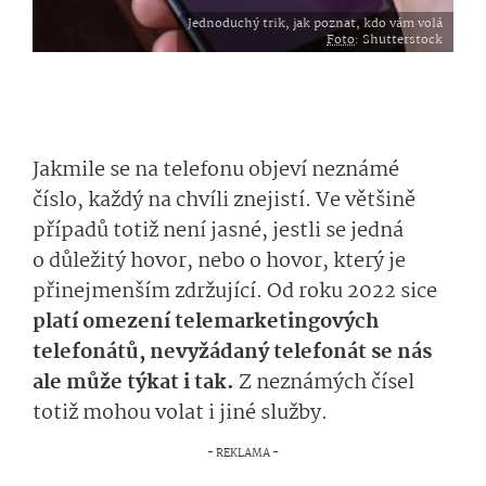
Jednoduchý trik, jak poznat, kdo vám volá
Foto
: Shutterstock
Jakmile se na telefonu objeví neznámé
číslo, každý na chvíli znejistí. Ve většině
případů totiž není jasné, jestli se jedná
o důležitý hovor, nebo o hovor, který je
přinejmenším zdržující. Od roku 2022 sice
platí omezení telemarketingových
telefonátů, nevyžádaný telefonát se nás
ale může týkat i tak.
Z neznámých čísel
totiž mohou volat i jiné služby.