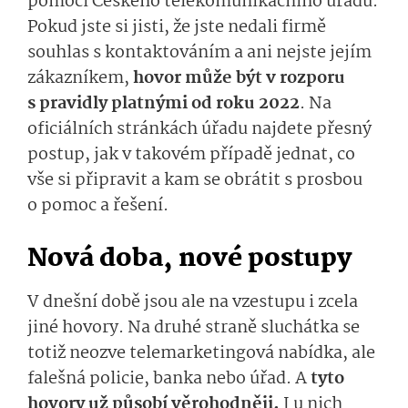
pomoci Českého telekomunikačního úřadu.
Pokud jste si jisti, že jste nedali firmě
souhlas s kontaktováním a ani nejste jejím
zákazníkem,
hovor může být v rozporu
s pravidly platnými od roku 2022
. Na
oficiálních stránkách úřadu najdete přesný
postup, jak v takovém případě jednat, co
vše si připravit a kam se obrátit s prosbou
o pomoc a řešení.
Nová doba, nové postupy
V dnešní době jsou ale na vzestupu i zcela
jiné hovory. Na druhé straně sluchátka se
totiž neozve telemarketingová nabídka, ale
falešná policie, banka nebo úřad. A
tyto
hovory už působí věrohodněji.
I u nich