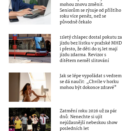
mohou znovu změnit.
Seniorům se rýsuje od příštího
roku více peněz, než se
původně čekalo
11letý chlapec dostal pokutu za
jízdu bez lístku v pražské MHD
i přesto, že děti do 15 let mají
jízdu zdarma. Revizor s
dítětem neměl slitování
Jak se lépe vypořádat s vedrem
se dá naučit: „Chvíle v horku
mohou být dokonce zdravé"
Zatmění roku 2026 už za pár
dnů: Nenechte si ujít
nejúžasnější nebeskou show
posledních let