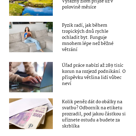
Výrazný zlom přijde už v
polovině měsíce
Fyzik radí, jak během
tropických dnů rychle
ochladit byt. Funguje
mnohem lépe než běžné
větrání
Úřad práce nabízí až 289 tisíc
korun na rozjezd podnikání. O
příspěvku většina lidí vůbec
neví
Kolik peněz dát do obálky na
svatbu? Odborník na etiketu
prozradil, pod jakou částkou si
uříznete ostudu a budete za
skrblíka