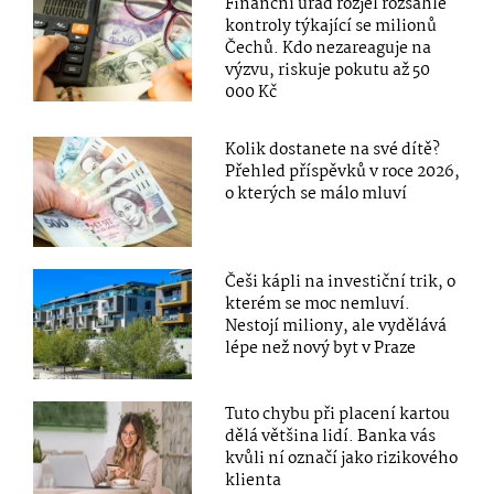
Finanční úřad rozjel rozsáhlé
kontroly týkající se milionů
Čechů. Kdo nezareaguje na
výzvu, riskuje pokutu až 50
000 Kč
Kolik dostanete na své dítě?
Přehled příspěvků v roce 2026,
o kterých se málo mluví
Češi kápli na investiční trik, o
kterém se moc nemluví.
Nestojí miliony, ale vydělává
lépe než nový byt v Praze
Tuto chybu při placení kartou
dělá většina lidí. Banka vás
kvůli ní označí jako rizikového
klienta