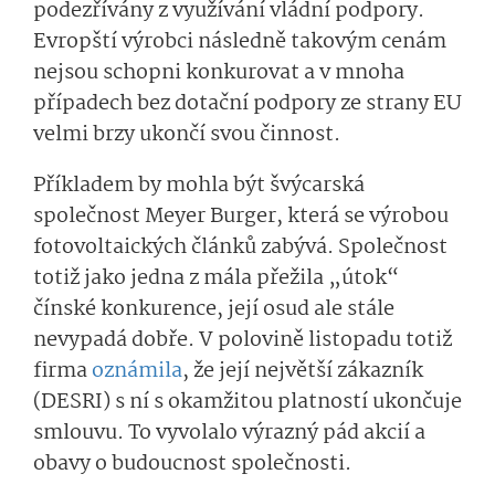
podezřívány z využívání vládní podpory.
Evropští výrobci následně takovým cenám
nejsou schopni konkurovat a v mnoha
případech bez dotační podpory ze strany EU
velmi brzy ukončí svou činnost.
Příkladem by mohla být švýcarská
společnost Meyer Burger, která se výrobou
fotovoltaických článků zabývá. Společnost
totiž jako jedna z mála přežila „útok“
čínské konkurence, její osud ale stále
nevypadá dobře. V polovině listopadu totiž
firma
oznámila
, že její největší zákazník
(DESRI) s ní s okamžitou platností ukončuje
smlouvu. To vyvolalo výrazný pád akcií a
obavy o budoucnost společnosti.