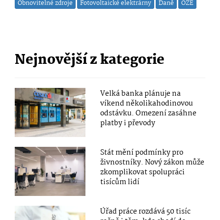
Obnovitelné zdroje
Fotovoltaické elektrárny
Daně
OZE
Nejnovější z kategorie
Velká banka plánuje na
víkend několikahodinovou
odstávku. Omezení zasáhne
platby i převody
Stát mění podmínky pro
živnostníky. Nový zákon může
zkomplikovat spolupráci
tisícům lidí
Úřad práce rozdává 50 tisíc