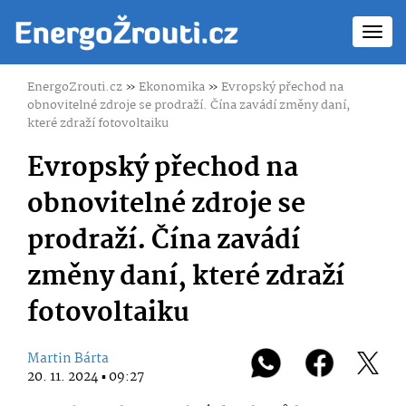
Toggl
navig
EnergoZrouti.cz
»
Ekonomika
»
Evropský přechod na
obnovitelné zdroje se prodraží. Čína zavádí změny daní,
které zdraží fotovoltaiku
Evropský přechod na
obnovitelné zdroje se
prodraží. Čína zavádí
změny daní, které zdraží
fotovoltaiku
Martin Bárta
20. 11. 2024 ▪ 09:27