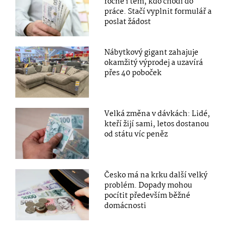
ročně i těm, kdo chodí do
práce. Stačí vyplnit formulář a
poslat žádost
Nábytkový gigant zahajuje
okamžitý výprodej a uzavírá
přes 40 poboček
Velká změna v dávkách: Lidé,
kteří žijí sami, letos dostanou
od státu víc peněz
Česko má na krku další velký
problém. Dopady mohou
pocítit především běžné
domácnosti