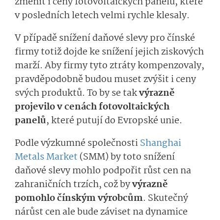
změnit i ceny fotovoltaických panelů, které
v posledních letech velmi rychle klesaly.
V případě snížení daňové slevy pro čínské
firmy totiž dojde ke snížení jejich ziskových
marží. Aby firmy tyto ztráty kompenzovaly,
pravděpodobně budou muset zvýšit i ceny
svých produktů. To by se tak
výrazně
projevilo v cenách fotovoltaických
panelů
, které putují do Evropské unie.
Podle výzkumné společnosti
Shanghai
Metals Market
(SMM) by toto snížení
daňové slevy mohlo podpořit růst cen na
zahraničních trzích, což by
výrazně
pomohlo čínským výrobcům
. Skutečný
nárůst cen ale bude záviset na dynamice