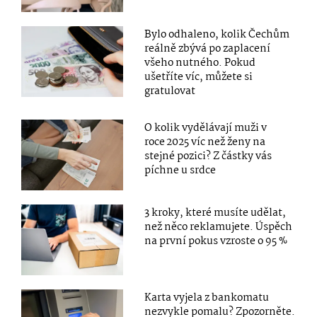
Bylo odhaleno, kolik Čechům
reálně zbývá po zaplacení
všeho nutného. Pokud
ušetříte víc, můžete si
gratulovat
O kolik vydělávají muži v
roce 2025 víc než ženy na
stejné pozici? Z částky vás
píchne u srdce
3 kroky, které musíte udělat,
než něco reklamujete. Úspěch
na první pokus vzroste o 95 %
Karta vyjela z bankomatu
nezvykle pomalu? Zpozorněte.