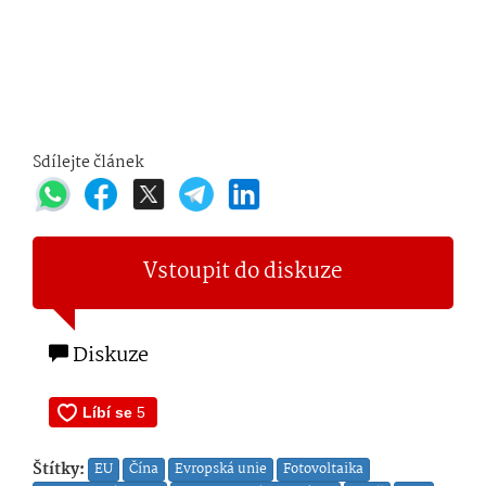
Sdílejte článek
Vstoupit do diskuze
Diskuze
Štítky:
EU
Čína
Evropská unie
Fotovoltaika