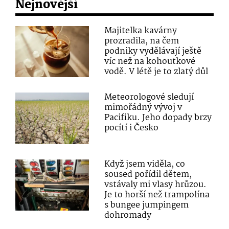
Nejnovější
Majitelka kavárny
prozradila, na čem
podniky vydělávají ještě
víc než na kohoutkové
vodě. V létě je to zlatý důl
Meteorologové sledují
mimořádný vývoj v
Pacifiku. Jeho dopady brzy
pocítí i Česko
Když jsem viděla, co
soused pořídil dětem,
vstávaly mi vlasy hrůzou.
Je to horší než trampolína
s bungee jumpingem
dohromady