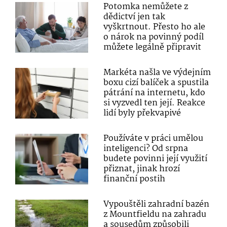
Potomka nemůžete z
dědictví jen tak
vyškrtnout. Přesto ho ale
o nárok na povinný podíl
můžete legálně připravit
Markéta našla ve výdejním
boxu cizí balíček a spustila
pátrání na internetu, kdo
si vyzvedl ten její. Reakce
lidí byly překvapivé
Používáte v práci umělou
inteligenci? Od srpna
budete povinni její využití
přiznat, jinak hrozí
finanční postih
Vypouštěli zahradní bazén
z Mountfieldu na zahradu
a sousedům způsobili