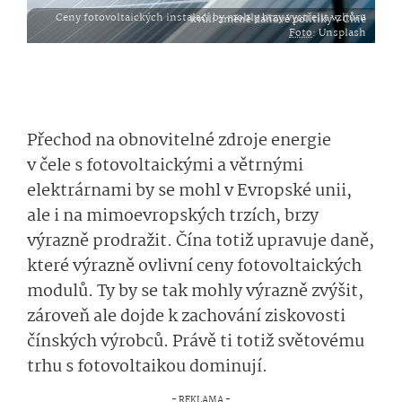
Ceny fotovoltaických instalací by mohly brzy vystřelit vzhůru kvůli změně daňové politiky v Číně
Foto
: Unsplash
Přechod na obnovitelné zdroje energie
v čele s fotovoltaickými a větrnými
elektrárnami by se mohl v Evropské unii,
ale i na mimoevropských trzích, brzy
výrazně prodražit. Čína totiž upravuje daně,
které výrazně ovlivní ceny fotovoltaických
modulů. Ty by se tak mohly výrazně zvýšit,
zároveň ale dojde k zachování ziskovosti
čínských výrobců. Právě ti totiž světovému
trhu s fotovoltaikou dominují.