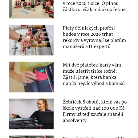
v roce 2026 tisíce. O plnou
částku si však málokdo řekne
Platy dělnických profesí
budou v roce 2026 trhat
rekordy a vyrovnají se platům
manažerů a IT expertů
Mít dvě platební karty vám
může ušetřit tisíce ročně:
Zjistili jsme, která banka
nabízí nejvíc výhod a bonusů
Žebříček 8 oborů, které vás po
škole vystřelí nad 100 000 Kč.
Firmy už teď zoufale shánějí
absolventy