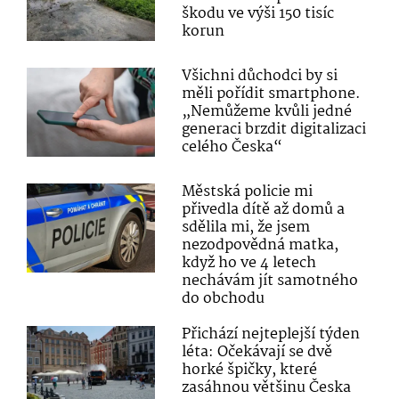
škodu ve výši 150 tisíc
korun
Všichni důchodci by si
měli pořídit smartphone.
„Nemůžeme kvůli jedné
generaci brzdit digitalizaci
celého Česka“
Městská policie mi
přivedla dítě až domů a
sdělila mi, že jsem
nezodpovědná matka,
když ho ve 4 letech
nechávám jít samotného
do obchodu
Přichází nejteplejší týden
léta: Očekávají se dvě
horké špičky, které
zasáhnou většinu Česka