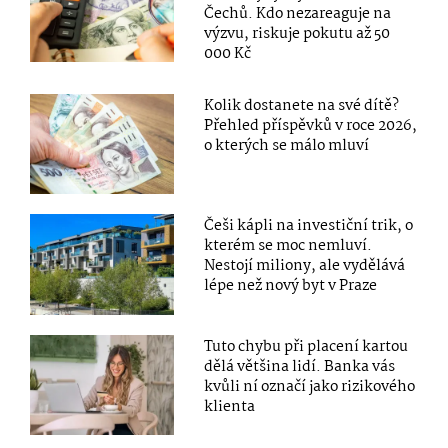
Čechů. Kdo nezareaguje na
výzvu, riskuje pokutu až 50
000 Kč
Kolik dostanete na své dítě?
Přehled příspěvků v roce 2026,
o kterých se málo mluví
Češi kápli na investiční trik, o
kterém se moc nemluví.
Nestojí miliony, ale vydělává
lépe než nový byt v Praze
Tuto chybu při placení kartou
dělá většina lidí. Banka vás
kvůli ní označí jako rizikového
klienta