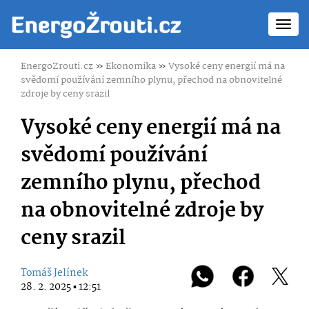
Toggl
navig
EnergoZrouti.cz
»
Ekonomika
»
Vysoké ceny energií má na
svědomí používání zemního plynu, přechod na obnovitelné
zdroje by ceny srazil
Vysoké ceny energií má na
svědomí používání
zemního plynu, přechod
na obnovitelné zdroje by
ceny srazil
Tomáš Jelínek
28. 2. 2025 ▪ 12:51