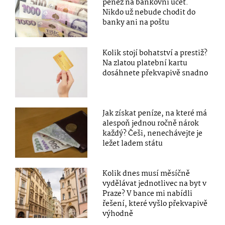
peněz na bankovní účet.
Nikdo už nebude chodit do
banky ani na poštu
Kolik stojí bohatství a prestiž?
Na zlatou platební kartu
dosáhnete překvapivě snadno
Jak získat peníze, na které má
alespoň jednou ročně nárok
každý? Češi, nenechávejte je
ležet ladem státu
Kolik dnes musí měsíčně
vydělávat jednotlivec na byt v
Praze? V bance mi nabídli
řešení, které vyšlo překvapivě
výhodně