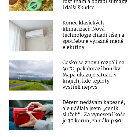
rostlinám a odradí slimáky
i další škůdce
Konec klasických
klimatizací: Nová
technologie chladí tišeji a
spotřebuje výrazně méně
elektřiny
Česko se znovu rozpálí na
36 °C, pak dorazí bouřky.
Mapa ukazuje situaci v
krajích, kde teploty
vystřelí nejvýš
Dětem nedávám kapesné,
ale udělala jsem „ceník
služeb“. Za vynesení koše
je 30 korun, za nákup 90