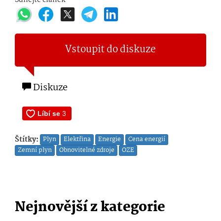
Vstoupit do diskuze
Diskuze
Štítky:
Plyn
Elektřina
Energie
Cena energií
Zemní plyn
Obnovitelné zdroje
OZE
Nejnovější z kategorie