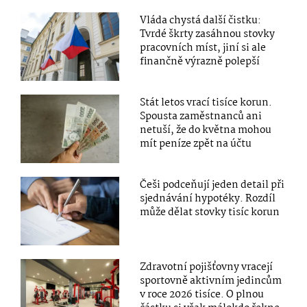
Vláda chystá další čistku:
Tvrdé škrty zasáhnou stovky
pracovních míst, jiní si ale
finančně výrazně polepší
Stát letos vrací tisíce korun.
Spousta zaměstnanců ani
netuší, že do května mohou
mít peníze zpět na účtu
Češi podceňují jeden detail při
sjednávání hypotéky. Rozdíl
může dělat stovky tisíc korun
Zdravotní pojišťovny vracejí
sportovně aktivním jedincům
v roce 2026 tisíce. O plnou