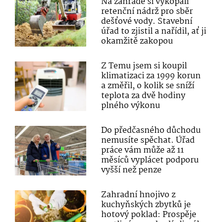
Na zahradě si vykopali
retenční nádrž pro sběr
dešťové vody. Stavební
úřad to zjistil a nařídil, ať ji
okamžitě zakopou
Z Temu jsem si koupil
klimatizaci za 1999 korun
a změřil, o kolik se sníží
teplota za dvě hodiny
plného výkonu
Do předčasného důchodu
nemusíte spěchat. Úřad
práce vám může až 11
měsíců vyplácet podporu
vyšší než penze
Zahradní hnojivo z
kuchyňských zbytků je
hotový poklad: Prospěje