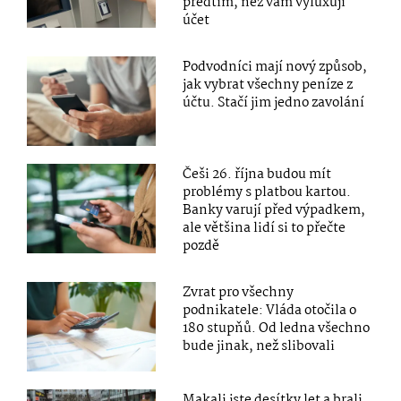
předtím, než vám vyluxují
účet
Podvodníci mají nový způsob,
jak vybrat všechny peníze z
účtu. Stačí jim jedno zavolání
Češi 26. října budou mít
problémy s platbou kartou.
Banky varují před výpadkem,
ale většina lidí si to přečte
pozdě
Zvrat pro všechny
podnikatele: Vláda otočila o
180 stupňů. Od ledna všechno
bude jinak, než slibovali
Makali jste desítky let a brali