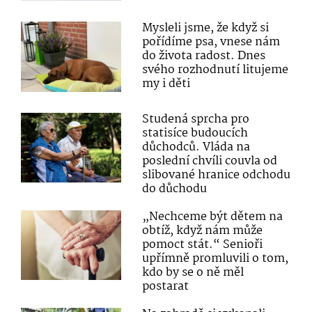
Mysleli jsme, že když si
pořídíme psa, vnese nám
do života radost. Dnes
svého rozhodnutí litujeme
my i děti
Studená sprcha pro
statisíce budoucích
důchodců. Vláda na
poslední chvíli couvla od
slibované hranice odchodu
do důchodu
„Nechceme být dětem na
obtíž, když nám může
pomoct stát.“ Senioři
upřímně promluvili o tom,
kdo by se o ně měl
postarat