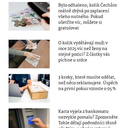
Bylo odhaleno, kolik Čechům
reálně zbývá po zaplacení
všeho nutného. Pokud
ušetříte víc, můžete si
gratulovat
O kolik vydělávají muži v
roce 2025 víc než ženy na
stejné pozici? Z částky vás
píchne u srdce
3 kroky, které musíte udělat,
než něco reklamujete. Úspěch
na první pokus vzroste o 95 %
Karta vyjela z bankomatu
nezvykle pomalu? Zpozorněte.
Tohle dělají podvodníci těsně