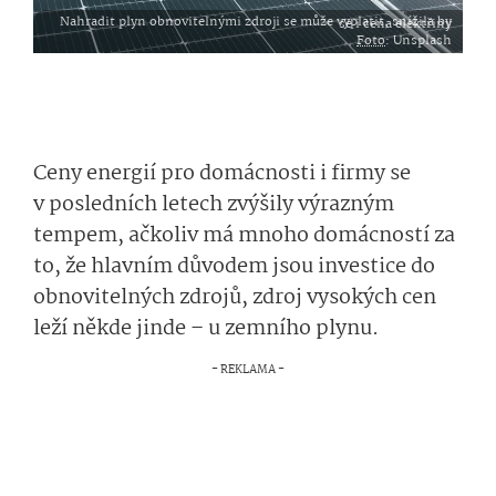
Nahradit plyn obnovitelnými zdroji se může vyplatit, snížila by se i cena elektřiny
Foto
: Unsplash
Ceny energií pro domácnosti i firmy se
v posledních letech zvýšily výrazným
tempem, ačkoliv má mnoho domácností za
to, že hlavním důvodem jsou investice do
obnovitelných zdrojů, zdroj vysokých cen
leží někde jinde – u zemního plynu.