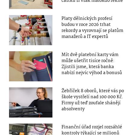
částku si však málokdo řekne
Platy dělnických profesí
budou v roce 2026 trhat
rekordy a vyrovnají se platům
manažerů a IT expertů
Mít dvě platební karty vám
může ušetřit tisíce ročně:
Zjistili jsme, která banka
nabízí nejvíc výhod a bonusů
Žebříček 8 oborů, které vás po
škole vystřelí nad 100 000 Kč.
Firmy už teď zoufale shánějí
absolventy
Finanční úřad rozjel rozsáhlé
kontroly týkající se milionů