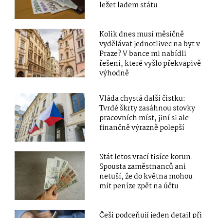
ležet ladem státu
Kolik dnes musí měsíčně
vydělávat jednotlivec na byt v
Praze? V bance mi nabídli
řešení, které vyšlo překvapivě
výhodně
Vláda chystá další čistku:
Tvrdé škrty zasáhnou stovky
pracovních míst, jiní si ale
finančně výrazně polepší
Stát letos vrací tisíce korun.
Spousta zaměstnanců ani
netuší, že do května mohou
mít peníze zpět na účtu
Češi podceňují jeden detail při