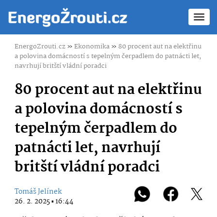
Toggl
navig
EnergoZrouti.cz
»
Ekonomika
»
80 procent aut na elektřinu
a polovina domácností s tepelným čerpadlem do patnácti let,
navrhují britští vládní poradci
80 procent aut na elektřinu
a polovina domácností s
tepelným čerpadlem do
patnácti let, navrhují
britští vládní poradci
Tomáš Jelínek
26. 2. 2025 ▪ 16:44