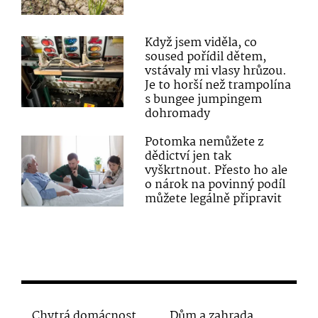
Když jsem viděla, co
soused pořídil dětem,
vstávaly mi vlasy hrůzou.
Je to horší než trampolína
s bungee jumpingem
dohromady
Potomka nemůžete z
dědictví jen tak
vyškrtnout. Přesto ho ale
o nárok na povinný podíl
můžete legálně připravit
Chytrá domácnost
Dům a zahrada