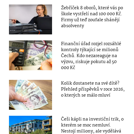
Žebříček 8 oborů, které vás po
škole vystřelí nad 100 000 Kč.
Firmy už teď zoufale shánějí
absolventy
Finanční úřad rozjel rozsáhlé
kontroly týkající se milionů
Čechů. Kdo nezareaguje na
výzvu, riskuje pokutu až 50
000 Kč
Kolik dostanete na své dítě?
Přehled příspěvků v roce 2026,
o kterých se málo mluví
Češi kápli na investiční trik, o
kterém se moc nemluví.
Nestojí miliony, ale vydělává