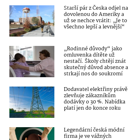
Starší pár z Česka odjel na
dovolenou do Ameriky a
už se nechce vrátit: „Je to
všechno lepší a levnější“
„Rodinné důvody“ jako
omluvenka dítěte už
nestačí. Školy chtějí znát
skutečný důvod absence a
strkají nos do soukromí
Dodavatel elektřiny právě
zlevňuje zákazníkům
dodávky o 30 %. Nabídka
platí jen do konce roku
Legendární česká módní
firma je ve vážných