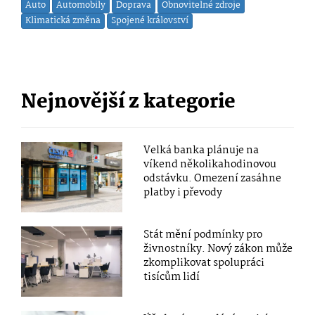
Auto
Automobily
Doprava
Obnovitelné zdroje
Klimatická změna
Spojené království
Nejnovější z kategorie
Velká banka plánuje na
víkend několikahodinovou
odstávku. Omezení zasáhne
platby i převody
Stát mění podmínky pro
živnostníky. Nový zákon může
zkomplikovat spolupráci
tisícům lidí