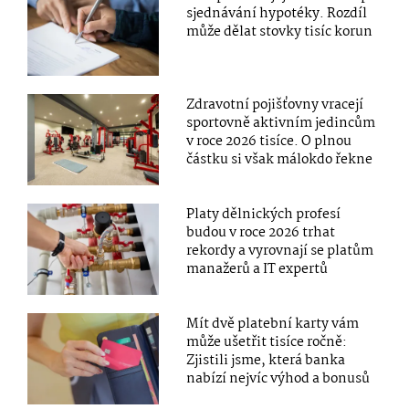
sjednávání hypotéky. Rozdíl
může dělat stovky tisíc korun
Zdravotní pojišťovny vracejí
sportovně aktivním jedincům
v roce 2026 tisíce. O plnou
částku si však málokdo řekne
Platy dělnických profesí
budou v roce 2026 trhat
rekordy a vyrovnají se platům
manažerů a IT expertů
Mít dvě platební karty vám
může ušetřit tisíce ročně:
Zjistili jsme, která banka
nabízí nejvíc výhod a bonusů