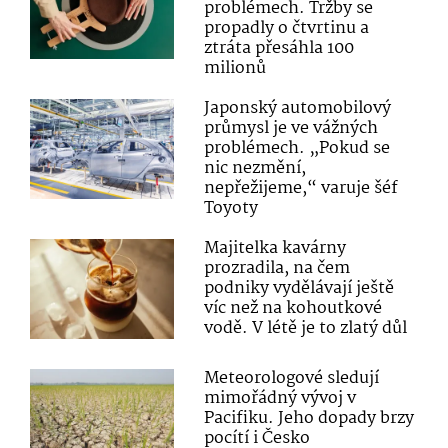
problémech. Tržby se
propadly o čtvrtinu a
ztráta přesáhla 100
milionů
Japonský automobilový
průmysl je ve vážných
problémech. „Pokud se
nic nezmění,
nepřežijeme,“ varuje šéf
Toyoty
Majitelka kavárny
prozradila, na čem
podniky vydělávají ještě
víc než na kohoutkové
vodě. V létě je to zlatý důl
Meteorologové sledují
mimořádný vývoj v
Pacifiku. Jeho dopady brzy
pocítí i Česko