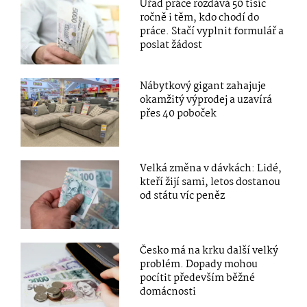
Úřad práce rozdává 50 tisíc
ročně i těm, kdo chodí do
práce. Stačí vyplnit formulář a
poslat žádost
Nábytkový gigant zahajuje
okamžitý výprodej a uzavírá
přes 40 poboček
Velká změna v dávkách: Lidé,
kteří žijí sami, letos dostanou
od státu víc peněz
Česko má na krku další velký
problém. Dopady mohou
pocítit především běžné
domácnosti