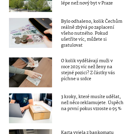
lépe než nový byt v Praze
Bylo odhaleno, kolik Čechům
reálně zbývá po zaplacení
všeho nutného. Pokud
ušetříte víc, můžete si
gratulovat
O kolik vydělávají muži v
roce 2025 víc než ženy na
stejné pozici? Z částky vás
píchne u srdce
3 kroky, které musíte udělat,
než něco reklamujete. Úspěch
na první pokus vzroste o 95 %
Karta vyjela z bankomatu