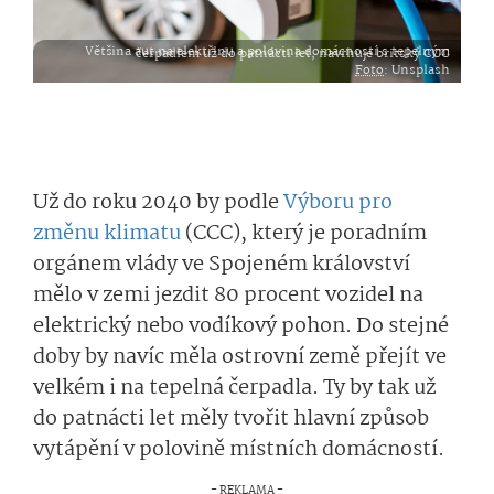
Většina aut na elektřinu a polovina domácností s tepelným čerpadlem už do patnácti let, navrhuje britský CCC
Foto
: Unsplash
Už do roku 2040 by podle
Výboru pro
změnu klimatu
(CCC), který je poradním
orgánem vlády ve Spojeném království
mělo v zemi jezdit 80 procent vozidel na
elektrický nebo vodíkový pohon. Do stejné
doby by navíc měla ostrovní země přejít ve
velkém i na tepelná čerpadla. Ty by tak už
do patnácti let měly tvořit hlavní způsob
vytápění v polovině místních domácností.