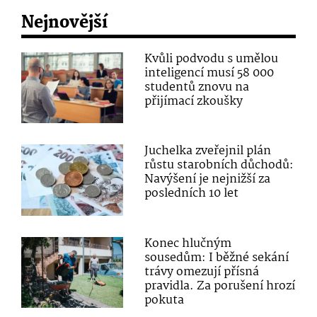
Nejnovější
Kvůli podvodu s umělou
inteligencí musí 58 000
studentů znovu na
přijímací zkoušky
Juchelka zveřejnil plán
růstu starobních důchodů:
Navýšení je nejnižší za
posledních 10 let
Konec hlučným
sousedům: I běžné sekání
trávy omezují přísná
pravidla. Za porušení hrozí
pokuta