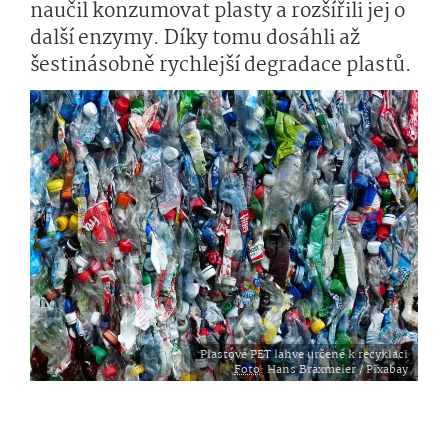
naučil konzumovat plasty a rozšířili jej o
další enzymy. Díky tomu dosáhli až
šestinásobně rychlejší degradace plastů.
Plastové PET lahve určené k recyklaci
Foto
: Hans Braxmeier / Pixabay