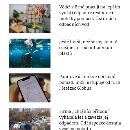
Vědci v Brně pracují na lepším
využití odpadu z restaurací,
mohl by pomoci v čistírnách
odpadních vod
Ještě horší, než se myslelo. V
oceánech jsou miliony tun
plastů
Papírové účtenky z obchodů
pomalu mizí, ustupuje od nich
i řetězec Globus
Firma „chránící přírodu“
vykácela les a zavezla jej
odpadem. Od inspekce dostala
vysokou pokutu