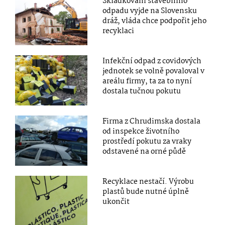
Skládkování stavebního
odpadu vyjde na Slovensku
dráž, vláda chce podpořit jeho
recyklaci
Infekční odpad z covidových
jednotek se volně povaloval v
areálu firmy, ta za to nyní
dostala tučnou pokutu
Firma z Chrudimska dostala
od inspekce životního
prostředí pokutu za vraky
odstavené na orné půdě
Recyklace nestačí. Výrobu
plastů bude nutné úplně
ukončit