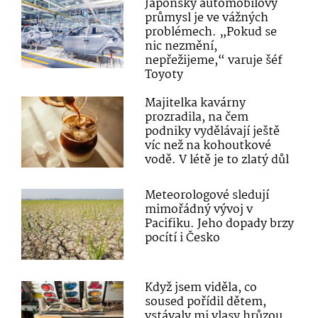
Japonský automobilový
průmysl je ve vážných
problémech. „Pokud se
nic nezmění,
nepřežijeme,“ varuje šéf
Toyoty
Majitelka kavárny
prozradila, na čem
podniky vydělávají ještě
víc než na kohoutkové
vodě. V létě je to zlatý důl
Meteorologové sledují
mimořádný vývoj v
Pacifiku. Jeho dopady brzy
pocítí i Česko
Když jsem viděla, co
soused pořídil dětem,
vstávaly mi vlasy hrůzou.