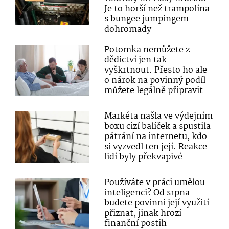
Je to horší než trampolína
s bungee jumpingem
dohromady
Potomka nemůžete z
dědictví jen tak
vyškrtnout. Přesto ho ale
o nárok na povinný podíl
můžete legálně připravit
Markéta našla ve výdejním
boxu cizí balíček a spustila
pátrání na internetu, kdo
si vyzvedl ten její. Reakce
lidí byly překvapivé
Používáte v práci umělou
inteligenci? Od srpna
budete povinni její využití
přiznat, jinak hrozí
finanční postih