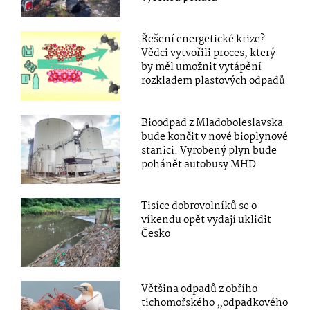
Řešení energetické krize?
Vědci vytvořili proces, který
by měl umožnit vytápění
rozkladem plastových odpadů
Bioodpad z Mladoboleslavska
bude končit v nové bioplynové
stanici. Vyrobený plyn bude
pohánět autobusy MHD
Tisíce dobrovolníků se o
víkendu opět vydají uklidit
Česko
Většina odpadů z obřího
tichomořského „odpadkového