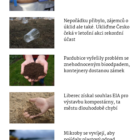
Nepořádku přibylo, zájemců o
úklid ale také. Ukliďme Česko
čeká v letošní akci rekordní
účast
Pardubice vyřešily problém se
znehodnoceným bioodpadem,
kontejnery dostanou zámek
Liberec získal souhlas EIA pro
výstavbu kompostárny, ta
městu dlouhodobě chybí
Mikroby se vyvíjejí, aby
pojídaly plastový odpad,