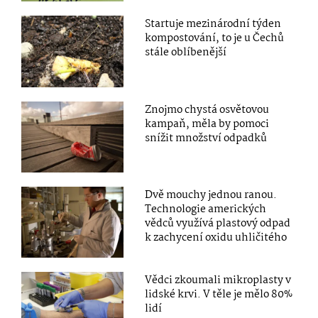
Startuje mezinárodní týden
kompostování, to je u Čechů
stále oblíbenější
Znojmo chystá osvětovou
kampaň, měla by pomoci
snížit množství odpadků
Dvě mouchy jednou ranou.
Technologie amerických
vědců využívá plastový odpad
k zachycení oxidu uhličitého
Vědci zkoumali mikroplasty v
lidské krvi. V těle je mělo 80%
lidí