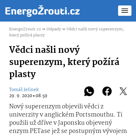
Toggl
navig
EnergoZrouti.cz
»
Odpady
»
Vědci našli nový superenzym,
který požírá plasty
Vědci našli nový
superenzym, který požírá
plasty
Tomáš Jelínek
29. 9. 2020 ▪ 08:59
Nový superenzym objevili vědci z
univerzity v anglickém Portsmouthu. Ti
použili už dříve v Japonsku objevený
enzym PETase jež se postupným vývojem