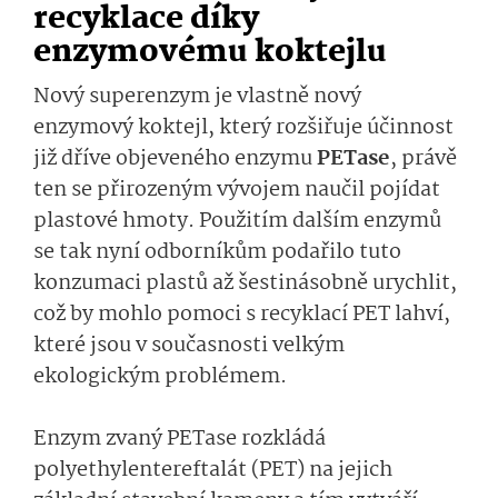
recyklace díky
enzymovému koktejlu
Nový superenzym je vlastně nový
enzymový koktejl, který rozšiřuje účinnost
již dříve objeveného enzymu
PETase
, právě
ten se přirozeným vývojem naučil pojídat
plastové hmoty. Použitím dalším enzymů
se tak nyní odborníkům podařilo tuto
konzumaci plastů až šestinásobně urychlit,
což by mohlo pomoci s recyklací PET lahví,
které jsou v současnosti velkým
ekologickým problémem.
Enzym zvaný PETase rozkládá
polyethylente­reftalát (PET) na jejich