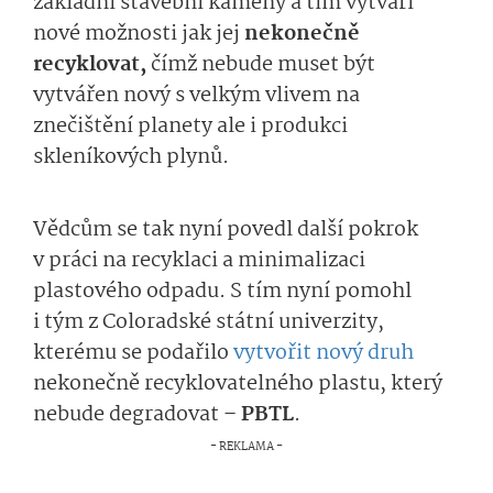
základní stavební kameny a tím vytváří
nové možnosti jak jej
nekonečně
recyklovat,
čímž nebude muset být
vytvářen nový s velkým vlivem na
znečištění planety ale i produkci
skleníkových plynů.
Vědcům se tak nyní povedl další pokrok
v práci na recyklaci a minimalizaci
plastového odpadu. S tím nyní pomohl
i tým z Coloradské státní univerzity,
kterému se podařilo
vytvořit nový druh
nekonečně recyklovatelného plastu, který
nebude degradovat –
PBTL
.