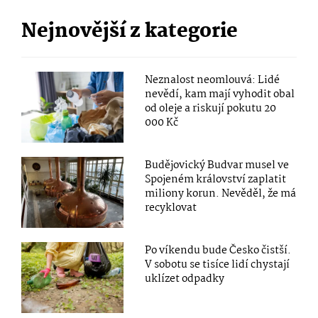
Nejnovější z kategorie
Neznalost neomlouvá: Lidé
nevědí, kam mají vyhodit obal
od oleje a riskují pokutu 20
000 Kč
Budějovický Budvar musel ve
Spojeném království zaplatit
miliony korun. Nevěděl, že má
recyklovat
Po víkendu bude Česko čistší.
V sobotu se tisíce lidí chystají
uklízet odpadky