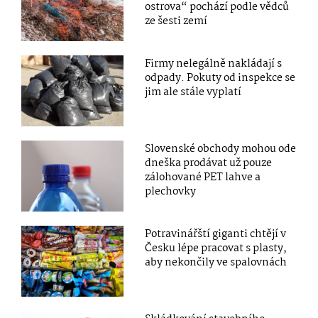
ostrova“ pochází podle vědců
ze šesti zemí
Firmy nelegálně nakládají s
odpady. Pokuty od inspekce se
jim ale stále vyplatí
Slovenské obchody mohou ode
dneška prodávat už pouze
zálohované PET lahve a
plechovky
Potravinářští giganti chtějí v
Česku lépe pracovat s plasty,
aby nekončily ve spalovnách