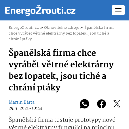
Toggl
navig
EnergoZrouti.cz
»
Obnovitelné zdroje
»
Španělská firma
chce vyrábět větrné elektrárny bez lopatek, jsou tiché a
chrání ptáky
Španělská firma chce
vyrábět větrné elektrárny
bez lopatek, jsou tiché a
chrání ptáky
Martin Bárta
25. 3. 2021 ▪ 10:44
Španělská firma testuje prototypy nové
větrné elektrárny fungující na principu