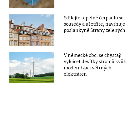
Sdílejte tepelné čerpadlo se
sousedy a ušetříte, navrhuje
poslankyně Strany zelených
V německé obci se chystají
vykácet desítky stromů kvůli
modernizaci větrných
elektráren