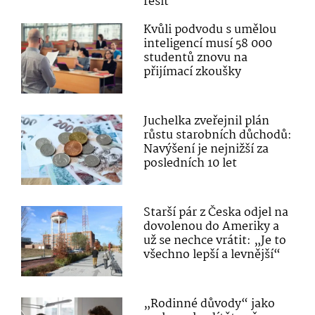
řešit
Kvůli podvodu s umělou
inteligencí musí 58 000
studentů znovu na
přijímací zkoušky
Juchelka zveřejnil plán
růstu starobních důchodů:
Navýšení je nejnižší za
posledních 10 let
Starší pár z Česka odjel na
dovolenou do Ameriky a
už se nechce vrátit: „Je to
všechno lepší a levnější“
„Rodinné důvody“ jako