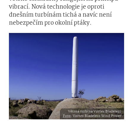
vibrací. Nová technologie je oproti
dnešním turbínám tichá a navíc není
nebezpečím pro okolní ptáky.
Větrná turbína Vortex Bladeless
Foto
: Vortex Bladeless Wind Power