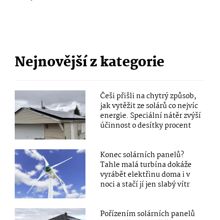
Nejnovější z kategorie
Češi přišli na chytrý způsob,
jak vytěžit ze solárů co nejvíc
energie. Speciální nátěr zvýší
účinnost o desítky procent
Konec solárních panelů?
Tahle malá turbína dokáže
vyrábět elektřinu doma i v
noci a stačí jí jen slabý vítr
Pořízením solárních panelů