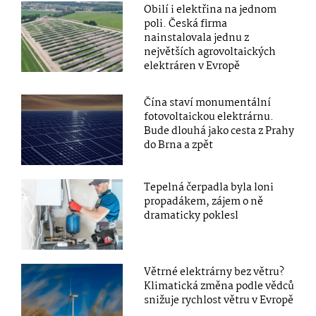
Obilí i elektřina na jednom
poli. Česká firma
nainstalovala jednu z
největších agrovoltaických
elektráren v Evropě
Čína staví monumentální
fotovoltaickou elektrárnu.
Bude dlouhá jako cesta z Prahy
do Brna a zpět
Tepelná čerpadla byla loni
propadákem, zájem o ně
dramaticky poklesl
Větrné elektrárny bez větru?
Klimatická změna podle vědců
snižuje rychlost větru v Evropě