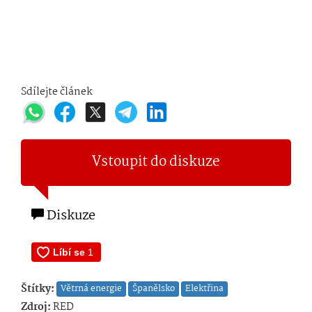
Sdílejte článek
Vstoupit do diskuze
Diskuze
Štítky:
Větrná energie
Španělsko
Elektřina
Zdroj:
RED