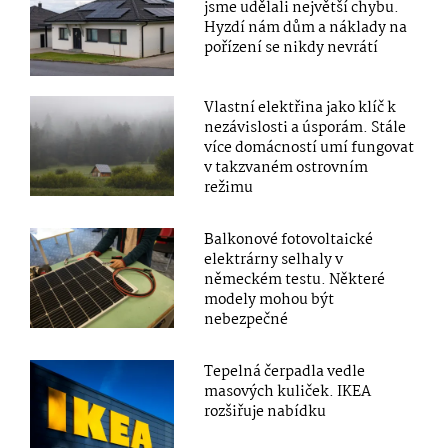
jsme udělali největší chybu.
Hyzdí nám dům a náklady na
pořízení se nikdy nevrátí
Vlastní elektřina jako klíč k
nezávislosti a úsporám. Stále
více domácností umí fungovat
v takzvaném ostrovním
režimu
Balkonové fotovoltaické
elektrárny selhaly v
německém testu. Některé
modely mohou být
nebezpečné
Tepelná čerpadla vedle
masových kuliček. IKEA
rozšiřuje nabídku