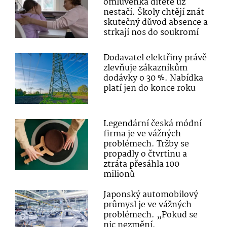
omluvenka dítěte už
nestačí. Školy chtějí znát
skutečný důvod absence a
strkají nos do soukromí
Dodavatel elektřiny právě
zlevňuje zákazníkům
dodávky o 30 %. Nabídka
platí jen do konce roku
Legendární česká módní
firma je ve vážných
problémech. Tržby se
propadly o čtvrtinu a
ztráta přesáhla 100
milionů
Japonský automobilový
průmysl je ve vážných
problémech. „Pokud se
nic nezmění,