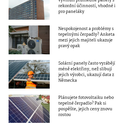
vyvinuli průhledné panely s
rekordní účinností, vhodné i
pro paneláky
Nespokojenost a problémy s
tepelnými čerpadly? Anketa
mezi jejich majiteli ukazuje
pravý opak
Solární panely často vyrábějí
méně elektřiny, než slibují
jejich výrobci, ukazují data z
Německa
Plánujete fotovoltaiku nebo
tepelné čerpadlo? Pak si
pospěšte, jejich ceny znovu
rostou