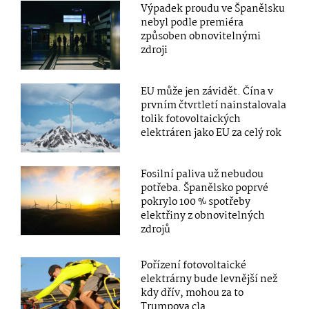
Výpadek proudu ve Španělsku
nebyl podle premiéra
způsoben obnovitelnými
zdroji
EU může jen závidět. Čína v
prvním čtvrtletí nainstalovala
tolik fotovoltaických
elektráren jako EU za celý rok
Fosilní paliva už nebudou
potřeba. Španělsko poprvé
pokrylo 100 % spotřeby
elektřiny z obnovitelných
zdrojů
Pořízení fotovoltaické
elektrárny bude levnější než
kdy dřív, mohou za to
Trumpova cla