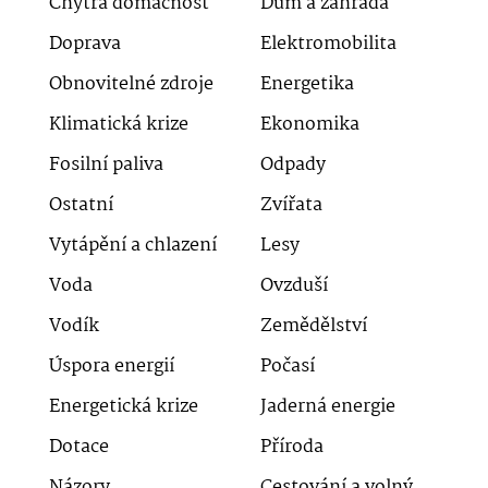
Chytrá domácnost
Dům a zahrada
Doprava
Elektromobilita
Obnovitelné zdroje
Energetika
Klimatická krize
Ekonomika
Fosilní paliva
Odpady
Ostatní
Zvířata
Vytápění a chlazení
Lesy
Voda
Ovzduší
Vodík
Zemědělství
Úspora energií
Počasí
Energetická krize
Jaderná energie
Dotace
Příroda
Názory
Cestování a volný