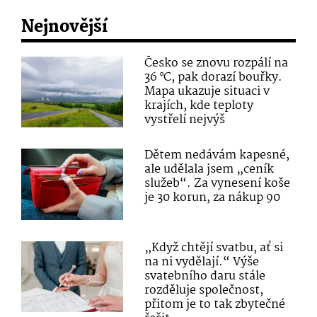
Nejnovější
Česko se znovu rozpálí na
36 °C, pak dorazí bouřky.
Mapa ukazuje situaci v
krajích, kde teploty
vystřelí nejvýš
Dětem nedávám kapesné,
ale udělala jsem „ceník
služeb“. Za vynesení koše
je 30 korun, za nákup 90
„Když chtějí svatbu, ať si
na ni vydělají.“ Výše
svatebního daru stále
rozděluje společnost,
přitom je to tak zbytečné