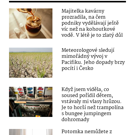
Majitelka kavárny
prozradila, na čem
podniky vydělávají ještě
víc než na kohoutkové
vodě. V létě je to zlatý důl
Meteorologové sledují
mimořádný vývoj v
Pacifiku. Jeho dopady brzy
pocítí i Česko
Když jsem viděla, co
soused pořídil dětem,
vstávaly mi vlasy hrůzou.
Je to horší než trampolína
s bungee jumpingem
dohromady
Potomka nemůžete z