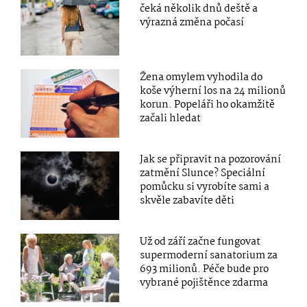
čeká několik dnů deště a
výrazná změna počasí
Žena omylem vyhodila do
koše výherní los na 24 milionů
korun. Popeláři ho okamžitě
začali hledat
Jak se připravit na pozorování
zatmění Slunce? Speciální
pomůcku si vyrobíte sami a
skvěle zabavíte děti
Už od září začne fungovat
supermoderní sanatorium za
693 milionů. Péče bude pro
vybrané pojištěnce zdarma