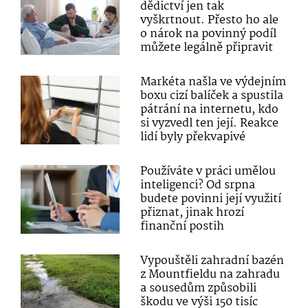
dědictví jen tak
vyškrtnout. Přesto ho ale
o nárok na povinný podíl
můžete legálně připravit
Markéta našla ve výdejním
boxu cizí balíček a spustila
pátrání na internetu, kdo
si vyzvedl ten její. Reakce
lidí byly překvapivé
Používáte v práci umělou
inteligenci? Od srpna
budete povinni její využití
přiznat, jinak hrozí
finanční postih
Vypouštěli zahradní bazén
z Mountfieldu na zahradu
a sousedům způsobili
škodu ve výši 150 tisíc