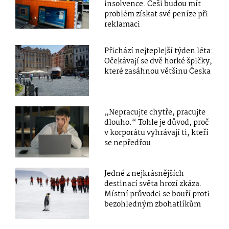
insolvence. Češi budou mít
problém získat své peníze při
reklamaci
Přichází nejteplejší týden léta:
Očekávají se dvě horké špičky,
které zasáhnou většinu Česka
„Nepracujte chytře, pracujte
dlouho.“ Tohle je důvod, proč
v korporátu vyhrávají ti, kteří
se nepředřou
Jedné z nejkrásnějších
destinací světa hrozí zkáza.
Místní průvodci se bouří proti
bezohledným zbohatlíkům