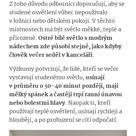
Z toho důvodu odborníci doporučují, aby se
studené osvětlení vůbec nepoužívalo
v ložnici nebo dětském pokoji. V těchto
místnostech má být světlo měkké, teplé a
přirozené.
Ostré bílé světlo s modrým
nádechem zde působí stejně, jako kdyby
člověk večer seděl v kanceláři
.
Výzkumy potvrzují, že lidé, kteří se večer
vystavují studenému světlu,
usínají
v průměru o 30–40 minut později, mají
mělký spánek a častěji trpí ranní únavou
nebo bolestmi hlavy
. Naopak ti, kteří
používají teplé osvětlení, usínají rychleji a
hlouběji, a po probuzení se cítí odpočatí.