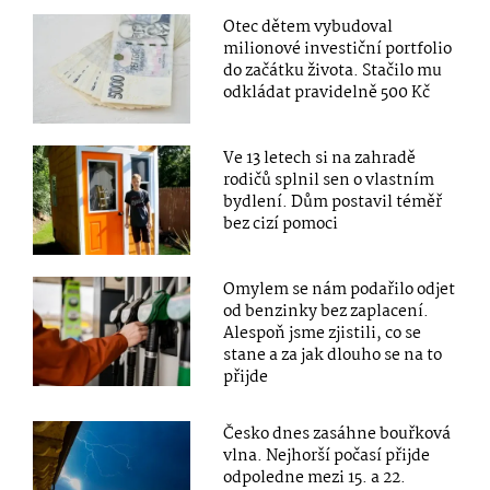
Otec dětem vybudoval
milionové investiční portfolio
do začátku života. Stačilo mu
odkládat pravidelně 500 Kč
Ve 13 letech si na zahradě
rodičů splnil sen o vlastním
bydlení. Dům postavil téměř
bez cizí pomoci
Omylem se nám podařilo odjet
od benzinky bez zaplacení.
Alespoň jsme zjistili, co se
stane a za jak dlouho se na to
přijde
Česko dnes zasáhne bouřková
vlna. Nejhorší počasí přijde
odpoledne mezi 15. a 22.