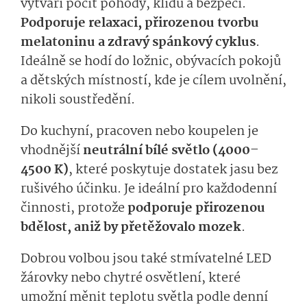
vytváří pocit pohody, klidu a bezpečí.
Podporuje relaxaci, přirozenou tvorbu
melatoninu a zdravý spánkový cyklus
.
Ideálně se hodí do ložnic, obývacích pokojů
a dětských místností, kde je cílem uvolnění,
nikoli soustředění.
Do kuchyní, pracoven nebo koupelen je
vhodnější
neutrální bílé světlo (4000–
4500 K)
, které poskytuje dostatek jasu bez
rušivého účinku. Je ideální pro každodenní
činnosti, protože
podporuje přirozenou
bdělost, aniž by přetěžovalo mozek
.
Dobrou volbou jsou také stmívatelné LED
žárovky nebo chytré osvětlení, které
umožní měnit teplotu světla podle denní