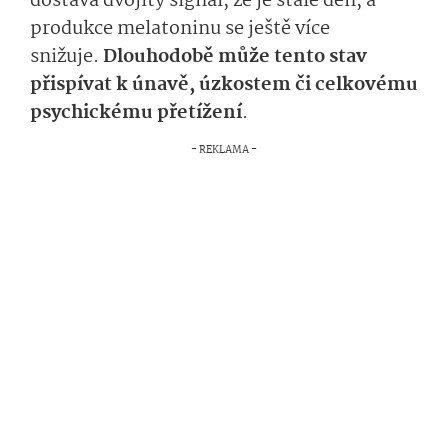
dostává dvojitý signál, že je stále den, a
produkce melatoninu se ještě více
snižuje.
Dlou­hodobě může tento stav
přispívat k únavě, úzkostem či celkovému
psychickému přetížení
.