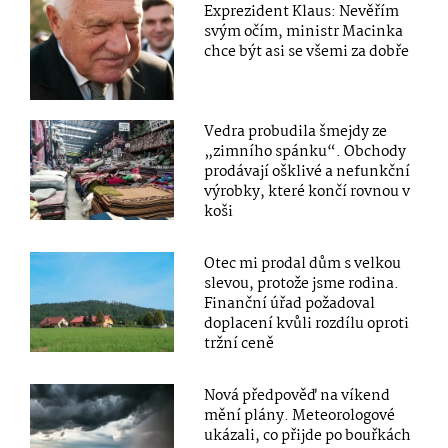
Exprezident Klaus: Nevěřím
svým očím, ministr Macinka
chce být asi se všemi za dobře
Vedra probudila šmejdy ze
„zimního spánku“. Obchody
prodávají ošklivé a nefunkční
výrobky, které končí rovnou v
koši
Otec mi prodal dům s velkou
slevou, protože jsme rodina.
Finanční úřad požadoval
doplacení kvůli rozdílu oproti
tržní ceně
Nová předpověď na víkend
mění plány. Meteorologové
ukázali, co přijde po bouřkách