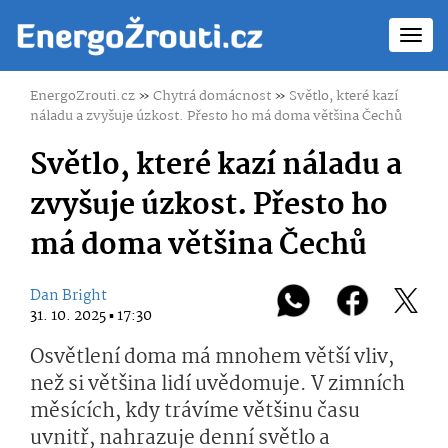
Toggl
navig
EnergoZrouti.cz
»
Chytrá domácnost
»
Světlo, které kazí
náladu a zvyšuje úzkost. Přesto ho má doma většina Čechů
Světlo, které kazí náladu a
zvyšuje úzkost. Přesto ho
má doma většina Čechů
Dan Bright
31. 10. 2025 ▪ 17:30
Osvětlení doma má mnohem větší vliv,
než si většina lidí uvědomuje. V zimních
měsících, kdy trávíme většinu času
uvnitř, nahrazuje denní světlo a