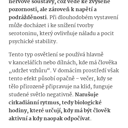
nervové soustavy, což vede ke zvýšené
pozornosti, ale zároveň k napětí a
podrážděnosti
. Při dlouhodobém vystavení
může docházet i ke snížení tvorby
serotoninu, který ovlivňuje náladu a pocit
psychické stability.
Tento typ osvětlení se používá hlavně
v kancelářích nebo dílnách, kde má člověka
„udržet vzhůru“. V domácím prostředí však
tento efekt působí opačně – večer, kdy se
tělo přirozeně připravuje na klid, funguje
studené světlo negativně.
Narušuje
cirkadiánní rytmus, tedy biologické
hodiny, které určují, kdy má být člověk
aktivní a kdy naopak odpočívat
.