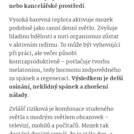
nebo kancelářské prostředí
.
Vysoká barevná teplota aktivuje mozek
podobně jako ranní denní světlo. Zvyšuje
hladinu bdělosti a nutí organismus zůstat
v aktivním režimu. To může být vyhovující
při práci, ale večer působí
kontraproduktivně – potlačuje tvorbu
melatoninu, tedy hormonu zodpovědného
za spánek a regeneraci.
Výs­ledkem je delší
usínání, neklidný spánek a zhoršení
nálady
.
Zvlášť riziková je kombinace studeného
světla s modrým světlem obrazovek –
televizí, mobilů a počítačů. Mozek tak