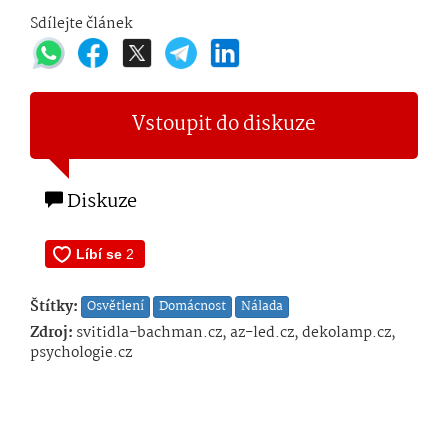
Sdílejte článek
Vstoupit do diskuze
Diskuze
Štítky:
Osvětlení
Domácnost
Nálada
Zdroj:
svitidla-bachman.cz, az-led.cz, dekolamp.cz,
psychologie.cz