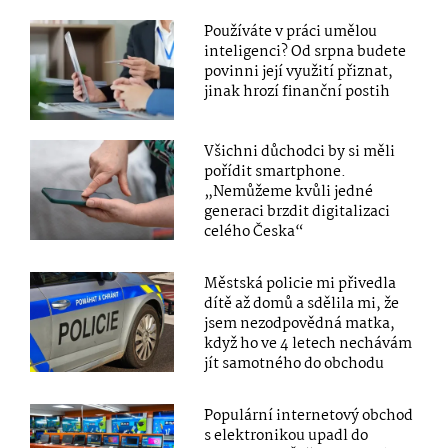
Používáte v práci umělou
inteligenci? Od srpna budete
povinni její využití přiznat,
jinak hrozí finanční postih
Všichni důchodci by si měli
pořídit smartphone.
„Nemůžeme kvůli jedné
generaci brzdit digitalizaci
celého Česka“
Městská policie mi přivedla
dítě až domů a sdělila mi, že
jsem nezodpovědná matka,
když ho ve 4 letech nechávám
jít samotného do obchodu
Populární internetový obchod
s elektronikou upadl do