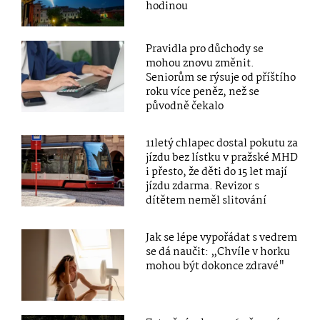
hodinou
Pravidla pro důchody se
mohou znovu změnit.
Seniorům se rýsuje od příštího
roku více peněz, než se
původně čekalo
11letý chlapec dostal pokutu za
jízdu bez lístku v pražské MHD
i přesto, že děti do 15 let mají
jízdu zdarma. Revizor s
dítětem neměl slitování
Jak se lépe vypořádat s vedrem
se dá naučit: „Chvíle v horku
mohou být dokonce zdravé"