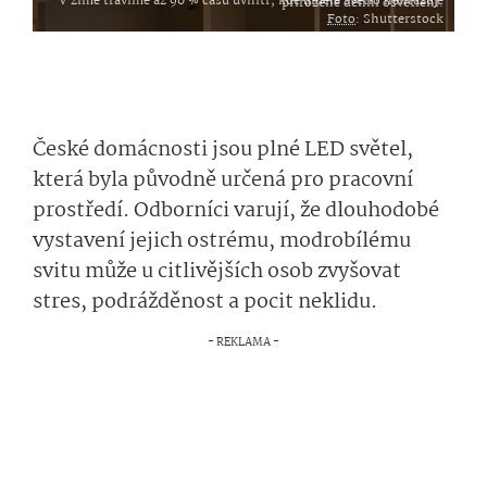
V zimě trávíme až 90 % času uvnitř, kde umělé světlo nahrazuje přirozené denní osvětlení.
Foto
: Shutterstock
České domácnosti jsou plné LED světel,
která byla původně určená pro pracovní
prostředí. Odborníci varují, že dlouhodobé
vystavení jejich ostrému, modrobílému
svitu může u citlivějších osob zvyšovat
stres, podrážděnost a pocit neklidu.