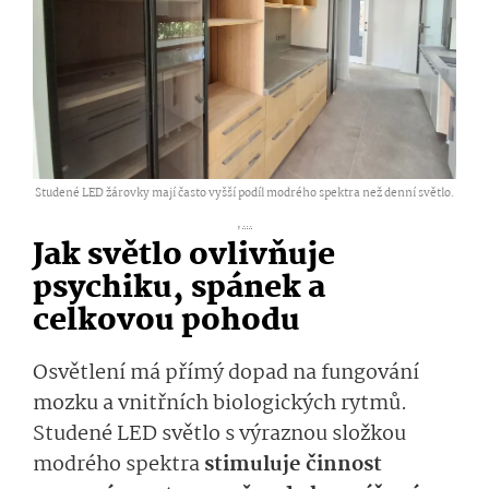
Studené LED žárovky mají často vyšší podíl modrého spektra než denní světlo.
,
...
Jak světlo ovlivňuje
psychiku, spánek a
celkovou pohodu
Osvětlení má přímý dopad na fungování
mozku a vnitřních biologických rytmů.
Studené LED světlo s výraznou složkou
modrého spektra
stimuluje činnost