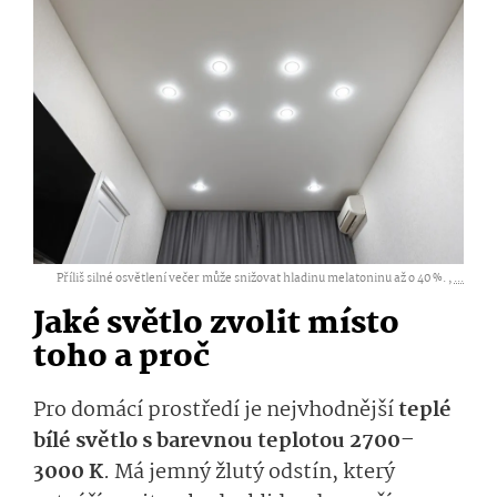
Příliš silné osvětlení večer může snižovat hladinu melatoninu až o 40 %. ,
...
Jaké světlo zvolit místo
toho a proč
Pro domácí prostředí je nejvhodnější
teplé
bílé světlo s barevnou teplotou 2700–
3000 K
. Má jemný žlutý odstín, který