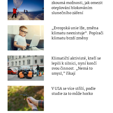
zkoumá možnosti, jak omezit
oteplování blokováním
slunečního záření
„Evropská unie lže, změna
klimatu neexistuje“. Popírači
klimatu brzdí změny
Klimatičtí aktivisté, kteří se
lepili k silnici, nyní končí
svou činnost. „Nemá to
smysl,” říkají
V USA se více střílí, podle
studie za to může horko