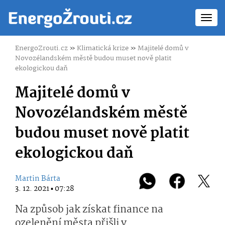
Toggl
navig
EnergoZrouti.cz
»
Klimatická krize
»
Majitelé domů v
Novozélandském městě budou muset nově platit
ekologickou daň
Majitelé domů v
Novozélandském městě
budou muset nově platit
ekologickou daň
Martin Bárta
3. 12. 2021 ▪ 07:28
Na způsob jak získat finance na
ozelenění města přišli v