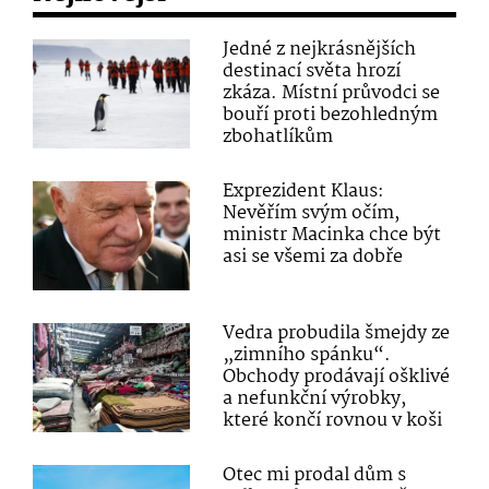
Jedné z nejkrásnějších
destinací světa hrozí
zkáza. Místní průvodci se
bouří proti bezohledným
zbohatlíkům
Exprezident Klaus:
Nevěřím svým očím,
ministr Macinka chce být
asi se všemi za dobře
Vedra probudila šmejdy ze
„zimního spánku“.
Obchody prodávají ošklivé
a nefunkční výrobky,
které končí rovnou v koši
Otec mi prodal dům s