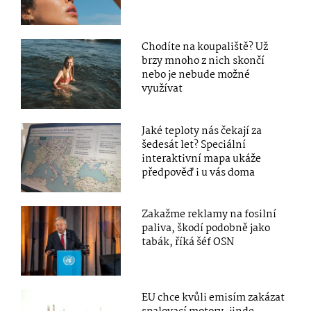
Chodíte na koupaliště? Už
brzy mnoho z nich skončí
nebo je nebude možné
využívat
Jaké teploty nás čekají za
šedesát let? Speciální
interaktivní mapa ukáže
předpověď i u vás doma
Zakažme reklamy na fosilní
paliva, škodí podobně jako
tabák, říká šéf OSN
EU chce kvůli emisím zakázat