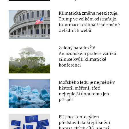
Klimatická změna neexistuje.
Trump ve velkém odstraňuje
informace o klimatické změně
z vládních webů
Zelený paradox? V
Amazonském pralese vzniká
silnice kvůli klimatické
konferenci
Mořského ledu je nejméně v
historii měření, třetí
nejteplejší únor tomu jen
přispěl
EU chce tento týden
představit další zpřísnění
klimatických cílů, ale má