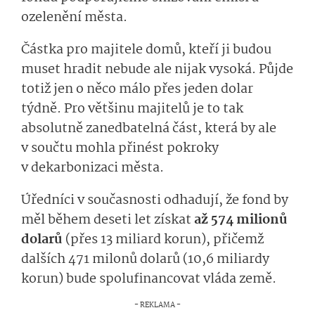
ozelenění města.
Částka pro majitele domů, kteří ji budou
muset hradit nebude ale nijak vysoká. Půjde
totiž jen o něco málo přes jeden dolar
týdně. Pro většinu majitelů je to tak
absolutně zanedbatelná část, která by ale
v součtu mohla přinést pokroky
v dekarboniza­ci města.
Úředníci v současnosti odhadují, že fond by
měl během deseti let získat
až 574 milionů
dolarů
(přes 13 miliard korun), přičemž
dalších 471 milonů dolarů (10,6 miliardy
korun) bude spolufinancovat vláda země.