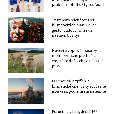
problém splnit už ty současné
Trumpovo odcházení od
klimatických plánů je jen
gesto, budoucí směr už
nastavil byznys
Hovězí a vepřové maso by se
mohlo výrazně prodražit,
chystá se daň z chovu skotu a
prasat
EU chce dále zpřísnit
klimatické cíle, už ty současné
jsou však podle firem nereálné
Poručíme větru, dešti: EU