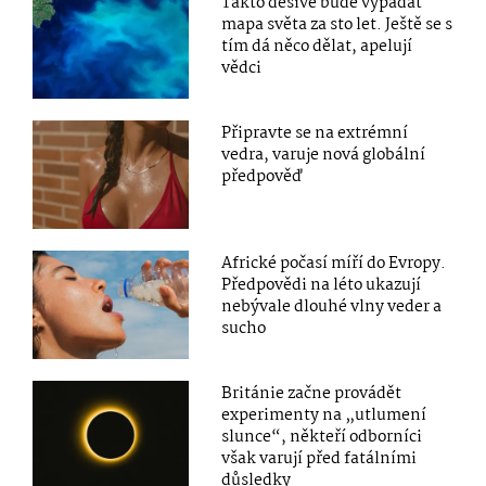
Takto děsivě bude vypadat
mapa světa za sto let. Ještě se s
tím dá něco dělat, apelují
vědci
Připravte se na extrémní
vedra, varuje nová globální
předpověď
Africké počasí míří do Evropy.
Předpovědi na léto ukazují
nebývale dlouhé vlny veder a
sucho
Británie začne provádět
experimenty na „utlumení
slunce“, někteří odborníci
však varují před fatálními
důsledky