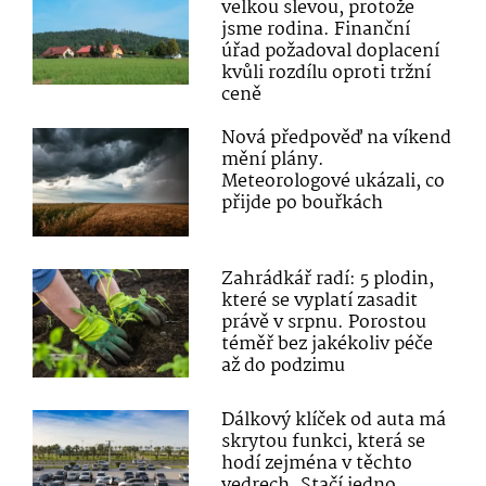
velkou slevou, protože
jsme rodina. Finanční
úřad požadoval doplacení
kvůli rozdílu oproti tržní
ceně
Nová předpověď na víkend
mění plány.
Meteorologové ukázali, co
přijde po bouřkách
Zahrádkář radí: 5 plodin,
které se vyplatí zasadit
právě v srpnu. Porostou
téměř bez jakékoliv péče
až do podzimu
Dálkový klíček od auta má
skrytou funkci, která se
hodí zejména v těchto
vedrech. Stačí jedno