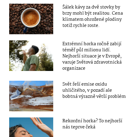
Šálek kávy za dvě stovky by
brzy mohl být realitou. Cena
klimatem ohrožené plodiny
totiž rychle roste.
Extrémní horka ročně zabijí
téměř půl milionu lidí.
Nejhorší situace je v Evropě,
varuje Světová zdravotnická
organizace
Svět řeší emise oxidu
uhličitého, v pozadí ale
bobtná výrazně větší problém
Rekordní horka? To nejhorší
nás teprve čeká