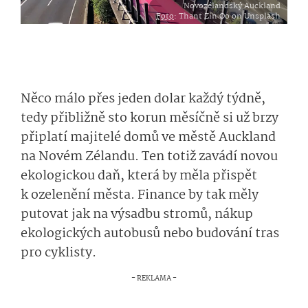
Novozélandský Auckland
Foto
: Thant Zin Oo on Unsplash
Něco málo přes jeden dolar každý týdně,
tedy přibližně sto korun měsíčně si už brzy
připlatí majitelé domů ve městě Auckland
na Novém Zélandu. Ten totiž zavádí novou
ekologickou daň, která by měla přispět
k ozelenění města. Finance by tak měly
putovat jak na výsadbu stromů, nákup
ekologických autobusů nebo budování tras
pro cyklisty.