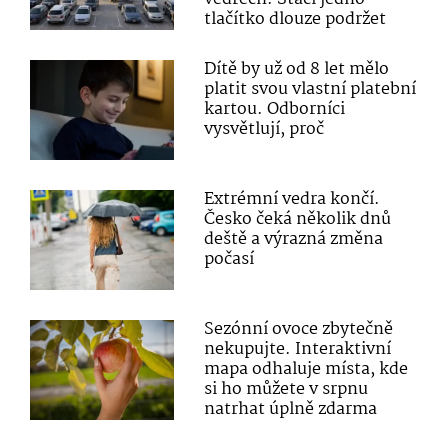
tlačítko dlouze podržet
Dítě by už od 8 let mělo
platit svou vlastní platební
kartou. Odborníci
vysvětlují, proč
Extrémní vedra končí.
Česko čeká několik dnů
deště a výrazná změna
počasí
Sezónní ovoce zbytečně
nekupujte. Interaktivní
mapa odhaluje místa, kde
si ho můžete v srpnu
natrhat úplně zdarma