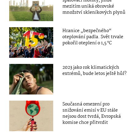
spalovací motory, jinde
mezitím uniká obrovské
množství skleníkových plynů
Hranice „bezpečného“
oteplování padla. Svět trvale
pokořil oteplení o 1,5 °C
2023 jako rok klimatických
extrémů, bude letos ještě hůř?
Současná omezení pro
snižování emisí v EU stále
nejsou dost tvrdá, Evropská
komise chce přitvrdit