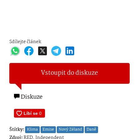
Sdílejte článek
Vstoupit do diskuze
Diskuze
Štítky:
Klima
Emise
Nový Zéland
Daně
Zdroj:
RED, Independent