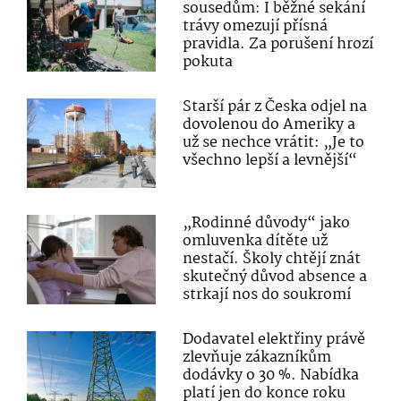
sousedům: I běžné sekání
trávy omezují přísná
pravidla. Za porušení hrozí
pokuta
Starší pár z Česka odjel na
dovolenou do Ameriky a
už se nechce vrátit: „Je to
všechno lepší a levnější“
„Rodinné důvody“ jako
omluvenka dítěte už
nestačí. Školy chtějí znát
skutečný důvod absence a
strkají nos do soukromí
Dodavatel elektřiny právě
zlevňuje zákazníkům
dodávky o 30 %. Nabídka
platí jen do konce roku