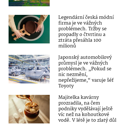
Legendární česká módní
firma je ve vážných
problémech. Tržby se
propadly o čtvrtinu a
ztráta přesáhla 100
milionů
Japonský automobilový
průmysl je ve vážných
problémech. „Pokud se
nic nezmění,
nepřežijeme,“ varuje šéf
Toyoty
Majitelka kavárny
prozradila, na čem
podniky vydělávají ještě
víc než na kohoutkové
vodě. V létě je to zlatý důl