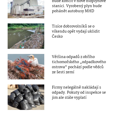
bude končit v nové bioplynové
stanici. Vyrobený plyn bude
pohánět autobusy MHD
Tisíce dobrovolníků se o
víkendu opět vydají uklidit
Česko
Většina odpadů z obřího
tichomořského „odpadkového
ostrova“ pochází podle vědců
ze šesti zemí
Firmy nelegálně nakládají s
odpady. Pokuty od inspekce se
jim ale stále vyplatí