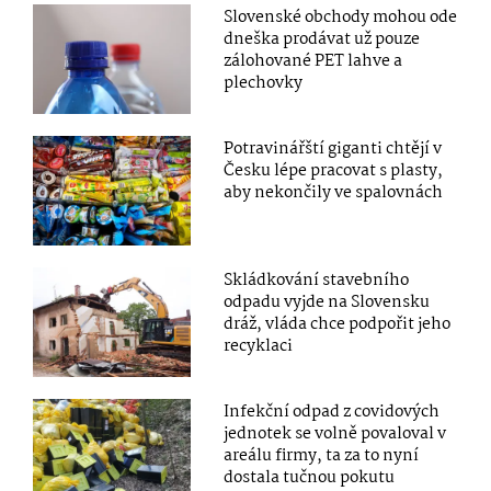
Slovenské obchody mohou ode
dneška prodávat už pouze
zálohované PET lahve a
plechovky
Potravinářští giganti chtějí v
Česku lépe pracovat s plasty,
aby nekončily ve spalovnách
Skládkování stavebního
odpadu vyjde na Slovensku
dráž, vláda chce podpořit jeho
recyklaci
Infekční odpad z covidových
jednotek se volně povaloval v
areálu firmy, ta za to nyní
dostala tučnou pokutu