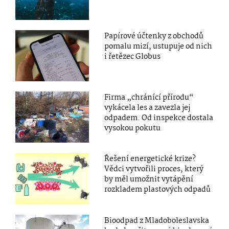
Papírové účtenky z obchodů
pomalu mizí, ustupuje od nich
i řetězec Globus
Firma „chránící přírodu“
vykácela les a zavezla jej
odpadem. Od inspekce dostala
vysokou pokutu
Řešení energetické krize?
Vědci vytvořili proces, který
by měl umožnit vytápění
rozkladem plastových odpadů
Bioodpad z Mladoboleslavska