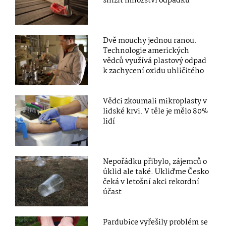
snížit množství odpadků
Dvě mouchy jednou ranou.
Technologie amerických
vědců využívá plastový odpad
k zachycení oxidu uhličitého
Vědci zkoumali mikroplasty v
lidské krvi. V těle je mělo 80%
lidí
Nepořádku přibylo, zájemců o
úklid ale také. Ukliďme Česko
čeká v letošní akci rekordní
účast
Pardubice vyřešily problém se