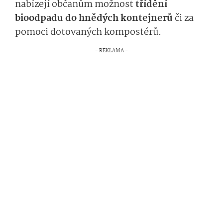
nabízejí občanům možnost
třídění
bioodpadu do hnědých kontejnerů
či za
pomoci dotovaných kompostérů.