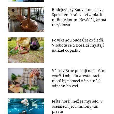
Budějovický Budvar musel ve
Spojeném království zaplatit
miliony korun. Nevěděl, že má
recyklovat
Po víkendu bude Česko čistší.
V sobotu se tisíce lidí chystají
uklízet odpadky
Vědci v Brně pracují na lepším
využití odpadu z restaurací,
mohl by pomoci v čistírnách
odpadních vod
Ještě horší, než se myslelo. V
oceánech jsou miliony tun
plastů