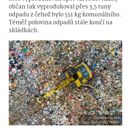
občan tak vyprodukoval přes 3,5 tuny
odpadu z čehož bylo 551 kg komunálního.
Téměř polovina odpadů stále končí na
skládkách.
Skládka odpadu
Foto
: Tom Fisk / Pexels