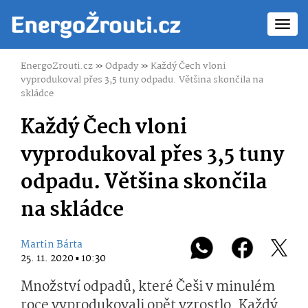
Toggl
navig
EnergoZrouti.cz
»
Odpady
»
Každý Čech vloni
vyprodukoval přes 3,5 tuny odpadu. Většina skončila na
skládce
Každý Čech vloni
vyprodukoval přes 3,5 tuny
odpadu. Většina skončila
na skládce
Martin Bárta
25. 11. 2020 ▪ 10:30
Množství odpadů, které Češi v minulém
roce vyprodukovali opět vzrostlo. Každý