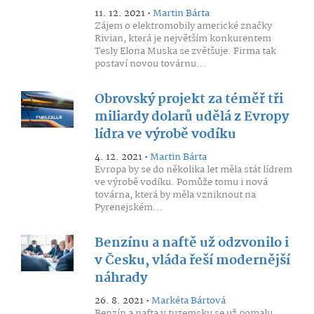
11. 12. 2021 •
Martin Bárta
Zájem o elektromobily americké značky
Rivian, která je největším konkurentem
Tesly Elona Muska se zvětšuje. Firma tak
postaví novou továrnu...
Obrovský projekt za téměř tři
miliardy dolarů udělá z Evropy
lídra ve výrobě vodíku
4. 12. 2021 •
Martin Bárta
Evropa by se do několika let měla stát lídrem
ve výrobě vodíku. Pomůže tomu i nová
továrna, která by měla vzniknout na
Pyrenejském...
Benzínu a naftě už odzvonilo i
v Česku, vláda řeší modernější
náhrady
26. 8. 2021 •
Markéta Bártová
Benzín a nafta v tuzemsku se už pomalu