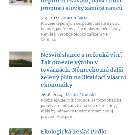
neplní očekávání, další firma
propustí stovky zaměstnanců
5. 9. 2024 •
Martin Bárta
Prodeje tepelných čerpadel nadále nejsou
takové, jak firmy ještě nedávno očekávaly.
Největší výrobce těchto zařízení ve
Skotsku,...
Nesvítí slunce a nefouká vítr?
Tak omezte výrobu v
továrnách. Německo má další
zelený plán na likvidaci vlastní
ekonomiky
26. 8. 2024 •
Nikola Stránská
Když nebude svítit slunce na fotovoltaické
panely ani foukat vítr na větrné turbíny,
měly by německé továrny omezit svůj
provoz. Alespoň...
Ekologická Tesla? Podle