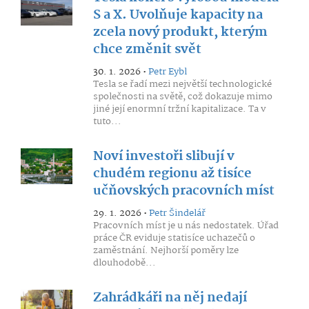
S a X. Uvolňuje kapacity na
zcela nový produkt, kterým
chce změnit svět
30. 1. 2026 •
Petr Eybl
Tesla se řadí mezi největší technologické
společnosti na světě, což dokazuje mimo
jiné její enormní tržní kapitalizace. Ta v
tuto...
Noví investoři slibují v
chudém regionu až tisíce
učňovských pracovních míst
29. 1. 2026 •
Petr Šindelář
Pracovních míst je u nás nedostatek. Úřad
práce ČR eviduje statisíce uchazečů o
zaměstnání. Nejhorší poměry lze
dlouhodobě...
Zahrádkáři na něj nedají