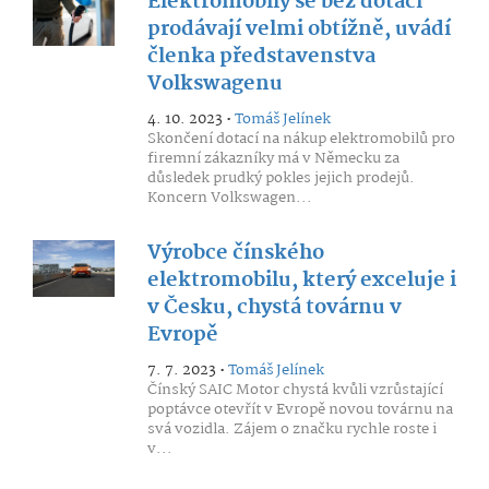
Elektromobily se bez dotací
prodávají velmi obtížně, uvádí
členka představenstva
Volkswagenu
4. 10. 2023 •
Tomáš Jelínek
Skončení dotací na nákup elektromobilů pro
firemní zákazníky má v Německu za
důsledek prudký pokles jejich prodejů.
Koncern Volkswagen...
Výrobce čínského
elektromobilu, který exceluje i
v Česku, chystá továrnu v
Evropě
7. 7. 2023 •
Tomáš Jelínek
Čínský SAIC Motor chystá kvůli vzrůstající
poptávce otevřít v Evropě novou továrnu na
svá vozidla. Zájem o značku rychle roste i
v...