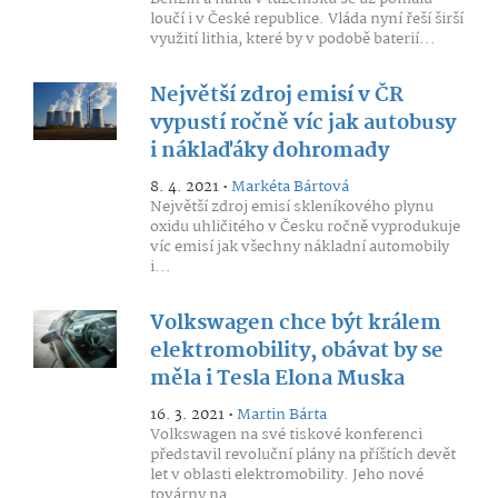
loučí i v České republice. Vláda nyní řeší širší
využití lithia, které by v podobě baterií...
Největší zdroj emisí v ČR
vypustí ročně víc jak autobusy
i náklaďáky dohromady
8. 4. 2021 •
Markéta Bártová
Největší zdroj emisí skleníkového plynu
oxidu uhličitého v Česku ročně vyprodukuje
víc emisí jak všechny nákladní automobily
i...
Volkswagen chce být králem
elektromobility, obávat by se
měla i Tesla Elona Muska
16. 3. 2021 •
Martin Bárta
Volkswagen na své tiskové konferenci
představil revoluční plány na příštích devět
let v oblasti elektromobility. Jeho nové
továrny na...