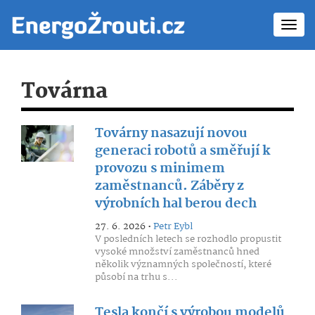
Toggl
navig
Továrna
Továrny nasazují novou
generaci robotů a směřují k
provozu s minimem
zaměstnanců. Záběry z
výrobních hal berou dech
27. 6. 2026 •
Petr Eybl
V posledních letech se rozhodlo propustit
vysoké množství zaměstnanců hned
několik významných společností, které
působí na trhu s...
Tesla končí s výrobou modelů