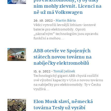
pro elektromobily, ty by díky
nim mohly zlevnit. Licenci na
ně už má Volkswagen
26. 10. 2022 •
Martin Bárta
Vědci vytvořili levnější lithium-iontové
baterie pro elektromobily. Oproti
„zázračným“ technologiím jsou opravdu
funkční a mohou...
ABB otevře ve Spojených
státech novou továrnu na
nabíječky elektromobilů
15. 9. 2022 •
Tomáš Jelínek
Technologický gigant ABB chystá rozšířit
své výrobní kapacity v USA o novou továrnu
na nabíječky pro elektromobily. Ty v Česku
využívá...
Elon Musk slaví, německá
továrna Tesly už vyrábí