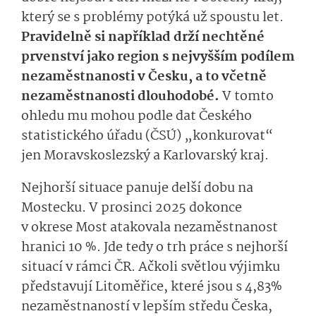
který se s problémy potýká už spoustu let.
Pravidelně si například drží nechtěné
prvenství jako region s nejvyšším podílem
nezaměstnanosti v Česku, a to včetně
nezaměstnanosti dlouhodobé.
V tomto
ohledu mu mohou podle dat Českého
statistického úřadu (ČSÚ) „konkurovat“
jen Moravskoslezský a Karlovarský kraj.
Nejhorší situace panuje delší dobu na
Mostecku. V prosinci 2025 dokonce
v okrese Most atakovala nezaměstnanost
hranici 10 %. Jde tedy o trh práce s nejhorší
situací v rámci ČR. Ačkoli světlou výjimku
představují Litoměřice, které jsou s 4,83%
nezaměstnaností v lepším středu Česka,