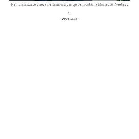
Nejhorší situace s nezaměstnaností panuje delší dobu na Mostecku ,
Veebass
/...