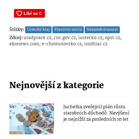
Štítky:
Ústecký kraj
Pracovní místa
Nezaměstnanost
Zdroj:
uradprace.cz, csu.gov.cz, iustecko.cz, opst.cz,
ekonews.com, e-chomutovsko.cz, irozhlas.cz
Nejnovější z kategorie
Juchelka zveřejnil plán růstu
starobních důchodů: Navýšení
je nejnižší za posledních 10 let