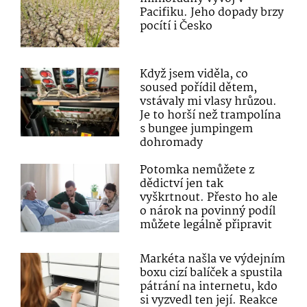
Pacifiku. Jeho dopady brzy
pocítí i Česko
Když jsem viděla, co
soused pořídil dětem,
vstávaly mi vlasy hrůzou.
Je to horší než trampolína
s bungee jumpingem
dohromady
Potomka nemůžete z
dědictví jen tak
vyškrtnout. Přesto ho ale
o nárok na povinný podíl
můžete legálně připravit
Markéta našla ve výdejním
boxu cizí balíček a spustila
pátrání na internetu, kdo
si vyzvedl ten její. Reakce