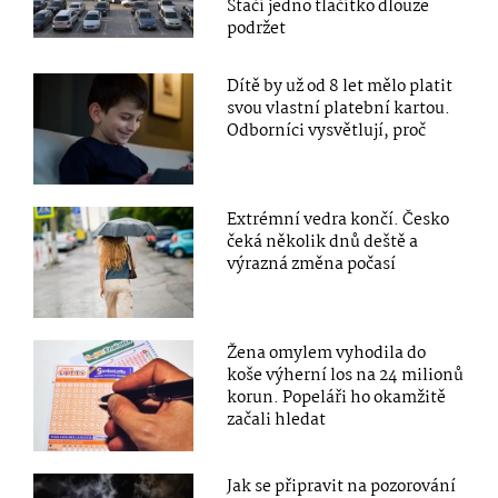
Stačí jedno tlačítko dlouze
podržet
Dítě by už od 8 let mělo platit
svou vlastní platební kartou.
Odborníci vysvětlují, proč
Extrémní vedra končí. Česko
čeká několik dnů deště a
výrazná změna počasí
Žena omylem vyhodila do
koše výherní los na 24 milionů
korun. Popeláři ho okamžitě
začali hledat
Jak se připravit na pozorování