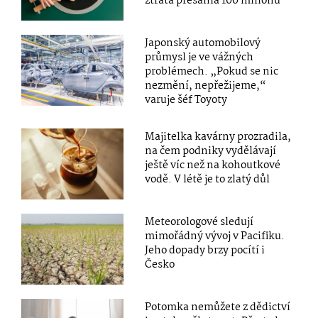
ztráta přesáhla 100 milionů
Japonský automobilový
průmysl je ve vážných
problémech. „Pokud se nic
nezmění, nepřežijeme,“
varuje šéf Toyoty
Majitelka kavárny prozradila,
na čem podniky vydělávají
ještě víc než na kohoutkové
vodě. V létě je to zlatý důl
Meteorologové sledují
mimořádný vývoj v Pacifiku.
Jeho dopady brzy pocítí i
Česko
Potomka nemůžete z dědictví