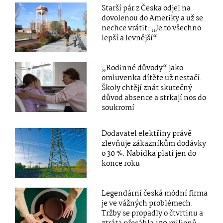
Starší pár z Česka odjel na
dovolenou do Ameriky a už se
nechce vrátit: „Je to všechno
lepší a levnější“
„Rodinné důvody“ jako
omluvenka dítěte už nestačí.
Školy chtějí znát skutečný
důvod absence a strkají nos do
soukromí
Dodavatel elektřiny právě
zlevňuje zákazníkům dodávky
o 30 %. Nabídka platí jen do
konce roku
Legendární česká módní firma
je ve vážných problémech.
Tržby se propadly o čtvrtinu a