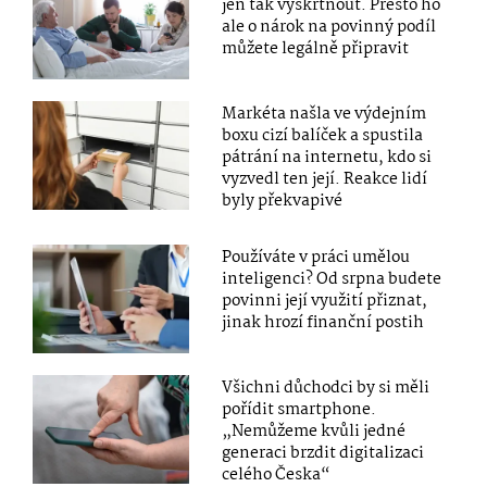
jen tak vyškrtnout. Přesto ho
ale o nárok na povinný podíl
můžete legálně připravit
Markéta našla ve výdejním
boxu cizí balíček a spustila
pátrání na internetu, kdo si
vyzvedl ten její. Reakce lidí
byly překvapivé
Používáte v práci umělou
inteligenci? Od srpna budete
povinni její využití přiznat,
jinak hrozí finanční postih
Všichni důchodci by si měli
pořídit smartphone.
„Nemůžeme kvůli jedné
generaci brzdit digitalizaci
celého Česka“