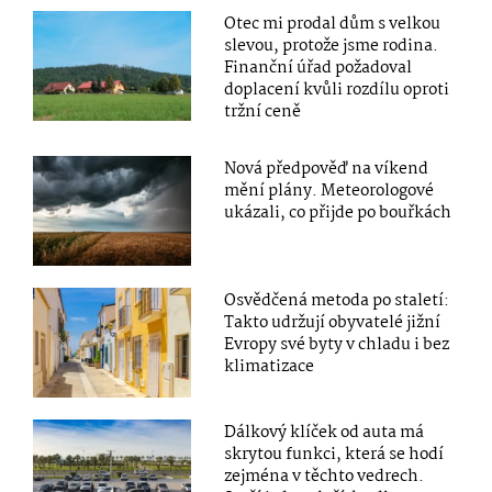
Otec mi prodal dům s velkou
slevou, protože jsme rodina.
Finanční úřad požadoval
doplacení kvůli rozdílu oproti
tržní ceně
Nová předpověď na víkend
mění plány. Meteorologové
ukázali, co přijde po bouřkách
Osvědčená metoda po staletí:
Takto udržují obyvatelé jižní
Evropy své byty v chladu i bez
klimatizace
Dálkový klíček od auta má
skrytou funkci, která se hodí
zejména v těchto vedrech.