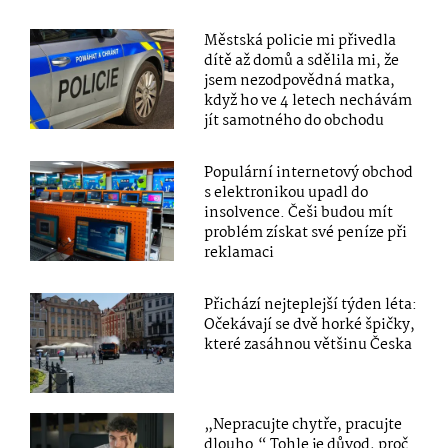
Městská policie mi přivedla
dítě až domů a sdělila mi, že
jsem nezodpovědná matka,
když ho ve 4 letech nechávám
jít samotného do obchodu
Populární internetový obchod
s elektronikou upadl do
insolvence. Češi budou mít
problém získat své peníze při
reklamaci
Přichází nejteplejší týden léta:
Očekávají se dvě horké špičky,
které zasáhnou většinu Česka
„Nepracujte chytře, pracujte
dlouho.“ Tohle je důvod, proč