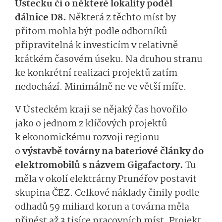
Ústecku či o některé lokality podél
dálnice D8.
Některá z těchto míst by
přitom mohla být podle odborníků
připravitelná k investicím v relativně
krátkém časovém úseku. Na druhou stranu
ke konkrétní realizaci projektů zatím
nedochází. Minimálně ne ve větší míře.
V Ústeckém kraji se nějaký čas hovořilo
jako o jednom z klíčových projektů
k ekonomickému rozvoji regionu
o
výstavbě továrny na bateriové články do
elektromobilů s názvem Giga­factory.
Tu
měla v okolí elektrárny Prunéřov postavit
skupina ČEZ. Celkové náklady činily podle
odhadů 59 miliard korun a továrna měla
přinést až 3 tisíce pracovních míst. Projekt