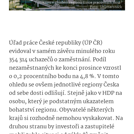
Vzniknou v chudém regionu tisíce pracovních míst?
Foto
: Shutterstock
Úřad práce České republiky (ÚP ČR)
evidoval v samém závěru minulého roku
354 314 uchazečů o zaměstnání. Podíl
nezaměstnaných ke konci prosince vzrostl
o 0,2 procentního bodu na 4,8 %. V tomto
ohledu se ovšem jednotlivé regiony Česka
od sebe dosti odlišují. Stejně jako v HDP na
osobu, který je podstatným ukazatelem
bohatství regionu. Obyvatelé některých
krajů si rozhodně nemohou vyskakovat. Na
druhou stranu by investoři a zastupitelé