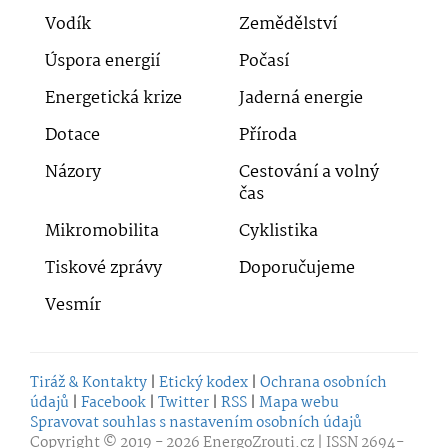
Vodík
Zemědělství
Úspora energií
Počasí
Energetická krize
Jaderná energie
Dotace
Příroda
Názory
Cestování a volný
čas
Mikromobilita
Cyklistika
Tiskové zprávy
Doporučujeme
Vesmír
Tiráž & Kontakty
|
Etický kodex
|
Ochrana osobních
údajů
|
Facebook
|
Twitter
|
RSS
|
Mapa webu
Spravovat souhlas s nastavením osobních údajů
Copyright © 2019 - 2026
EnergoZrouti.cz
| ISSN 2694-