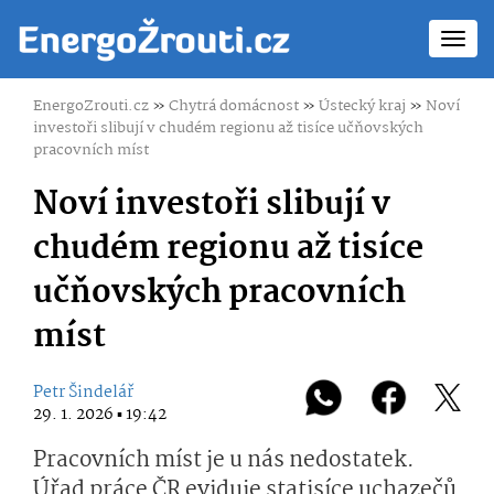
Toggl
navig
EnergoZrouti.cz
»
Chytrá domácnost
»
Ústecký kraj
»
Noví
investoři slibují v chudém regionu až tisíce učňovských
pracovních míst
Noví investoři slibují v
chudém regionu až tisíce
učňovských pracovních
míst
Petr Šindelář
29. 1. 2026 ▪ 19:42
Pracovních míst je u nás nedostatek.
Úřad práce ČR eviduje statisíce uchazečů