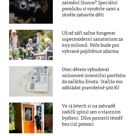
zatmění Slunce? Speciální
pomůcku si vyrobíte sami a
skvěle zabavíte děti
Už od září začne fungovat
supermoderní sanatorium za
693 milionů. Péče bude pro
vybrané pojištěnce zdarma
Otec dětem vybudoval
milionové investiční portfolio
do začátku života. Stačilo mu
odkládat pravidelně 500 Kč
Ve 13 letech si na zahradě
rodičů splnil sen o vlastním
bydlení. Dům postavil téměř
bez cizí pomoci