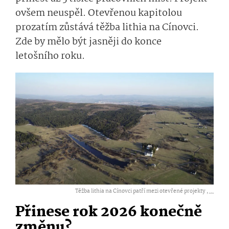
ovšem neuspěl. Otevřenou kapitolou
prozatím zůstává těžba lithia na Cínovci.
Zde by mělo být jasněji do konce
letošního roku.
Těžba lithia na Cínovci patří mezi otevřené projekty ,
...
Přinese rok 2026 konečně
změnu?