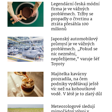
Legendární česká módní
firma je ve vážných
problémech. Tržby se
propadly o čtvrtinu a
ztráta přesáhla 100
milionů
Japonský automobilový
průmysl je ve vážných
problémech. „Pokud se
nic nezmění,
nepřežijeme,“ varuje šéf
Toyoty
Majitelka kavárny
prozradila, na čem
podniky vydělávají ještě
víc než na kohoutkové
vodě. V létě je to zlatý důl
Meteorologové sledují
mimořádný vývoj v