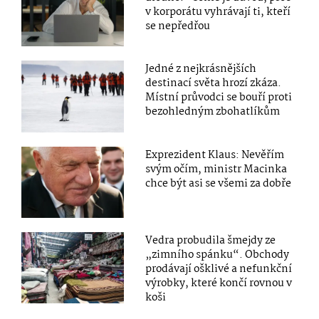
v korporátu vyhrávají ti, kteří
se nepředřou
Jedné z nejkrásnějších
destinací světa hrozí zkáza.
Místní průvodci se bouří proti
bezohledným zbohatlíkům
Exprezident Klaus: Nevěřím
svým očím, ministr Macinka
chce být asi se všemi za dobře
Vedra probudila šmejdy ze
„zimního spánku“. Obchody
prodávají ošklivé a nefunkční
výrobky, které končí rovnou v
koši