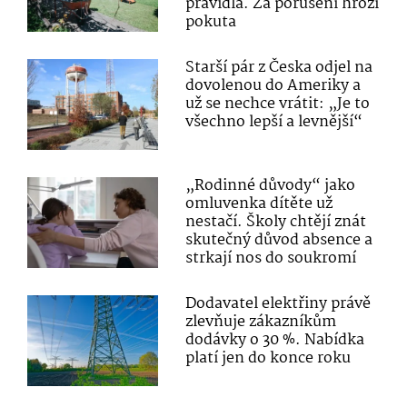
pravidla. Za porušení hrozí
pokuta
Starší pár z Česka odjel na
dovolenou do Ameriky a
už se nechce vrátit: „Je to
všechno lepší a levnější“
„Rodinné důvody“ jako
omluvenka dítěte už
nestačí. Školy chtějí znát
skutečný důvod absence a
strkají nos do soukromí
Dodavatel elektřiny právě
zlevňuje zákazníkům
dodávky o 30 %. Nabídka
platí jen do konce roku