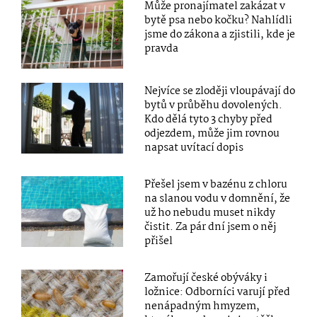
Může pronajímatel zakázat v
bytě psa nebo kočku? Nahlídli
jsme do zákona a zjistili, kde je
pravda
Nejvíce se zloději vloupávají do
bytů v průběhu dovolených.
Kdo dělá tyto 3 chyby před
odjezdem, může jim rovnou
napsat uvítací dopis
Přešel jsem v bazénu z chloru
na slanou vodu v domnění, že
už ho nebudu muset nikdy
čistit. Za pár dní jsem o něj
přišel
Zamořují české obýváky i
ložnice: Odborníci varují před
nenápadným hmyzem,