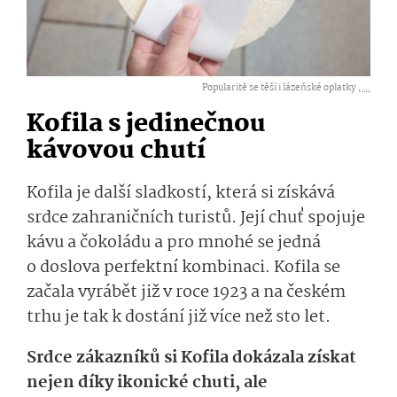
Popularitě se těší i lázeňské oplatky ,
...
Kofila s jedinečnou
kávovou chutí
Kofila je další sladkostí, která si získává
srdce zahraničních turistů. Její chuť spojuje
kávu a čokoládu a pro mnohé se jedná
o doslova perfektní kombinaci. Kofila se
začala vyrábět již v roce 1923 a na českém
trhu je tak k dostání již více než sto let.
Srdce zákazníků si Kofila dokázala získat
nejen díky ikonické chuti, ale