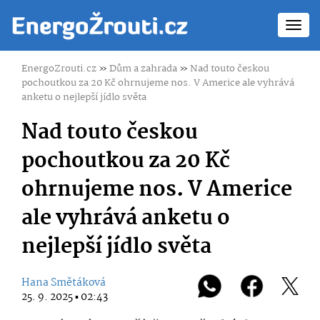
Toggl
navig
EnergoZrouti.cz
»
Dům a zahrada
»
Nad touto českou
pochoutkou za 20 Kč ohrnujeme nos. V Americe ale vyhrává
anketu o nejlepší jídlo světa
Nad touto českou
pochoutkou za 20 Kč
ohrnujeme nos. V Americe
ale vyhrává anketu o
nejlepší jídlo světa
Hana Smětáková
25. 9. 2025 ▪ 02:43