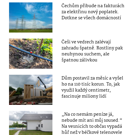
Čechům přibude na fakturách
za elektřinu nový poplatek.
Dotkne se všech domácností
Češi ve vedrech zalévají
zahradu špatně. Rostliny pak
neuhynou suchem, ale
špatnou zálivkou
Dům postavil za měsíc a vyšel
ho na 110 tisíc korun. To, jak
využil každý centimetr,
fascinuje miliony lidí
„Na co nemám peníze já,
nebude mít ani můj soused.“
Na vesnicích to občas vypadá
hůř než v béčkové telenovele