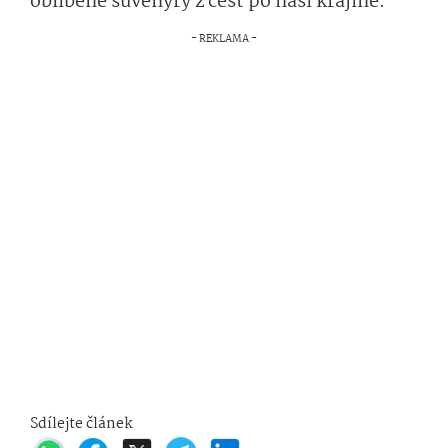
oblíbené suvenýry z cest po naší krajině.
Sdílejte článek