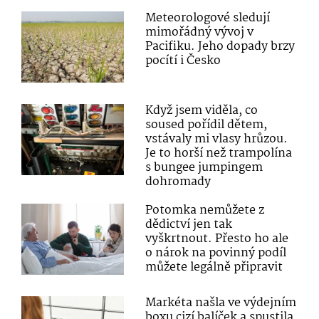
Meteorologové sledují
mimořádný vývoj v
Pacifiku. Jeho dopady brzy
pocítí i Česko
Když jsem viděla, co
soused pořídil dětem,
vstávaly mi vlasy hrůzou.
Je to horší než trampolína
s bungee jumpingem
dohromady
Potomka nemůžete z
dědictví jen tak
vyškrtnout. Přesto ho ale
o nárok na povinný podíl
můžete legálně připravit
Markéta našla ve výdejním
boxu cizí balíček a spustila