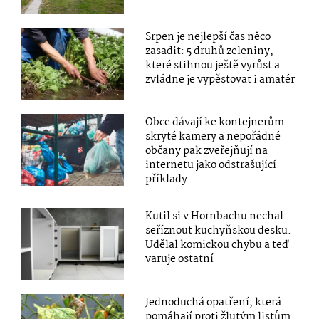
Srpen je nejlepší čas něco
zasadit: 5 druhů zeleniny,
které stihnou ještě vyrůst a
zvládne je vypěstovat i amatér
Obce dávají ke kontejnerům
skryté kamery a nepořádné
občany pak zveřejňují na
internetu jako odstrašující
příklady
Kutil si v Hornbachu nechal
seříznout kuchyňskou desku.
Udělal komickou chybu a teď
varuje ostatní
Jednoduchá opatření, která
pomáhají proti žlutým listům