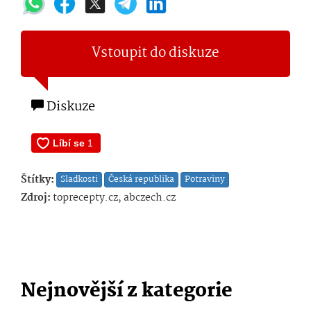
Vstoupit do diskuze
Diskuze
Štítky:
Sladkosti
Česká republika
Potraviny
Zdroj:
toprecepty.cz, abczech.cz
Nejnovější z kategorie