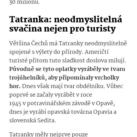
30 milionů.
Tatranka: neodmyslitelná
svačina nejen pro turisty
Většina Čechů má Tatranky neodmyslitelně
spojené s výlety do přírody. Američtí
turisté přitom tuto sladkost doslova milují.
Původně se tyto oplatky vyráběly ve tvaru
trojúhelníků, aby připomínaly vrcholky
hor.
Dnes však mají tvar obdélníku. Vůbec
poprvé se začaly vyrábět v roce
1945 v potravi­nářském závodě v Opavě,
dnes je vyrábí opavská továrna Opavia a
slovenská Sedita.
Tatranky měly nejprve pouze