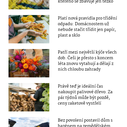
kterého se zbavuje jen těžko
Platí nová pravidla pro třídění
odpadu: Domácnostem už
nebude stačit třídit jen papír,
plast a sklo
Patří mezi největší kýče všech
dob. Češi je přesto s koncem
léta znovu vytahují a dělají z
nich chloubu zahrady
Právě teď je ideální čas
nakoupit palivové dřevo. Za
pár týdnů může být pozdě,
ceny raketově vystřelí
Bez povolení postavil dům s
bazénem na zemědělském