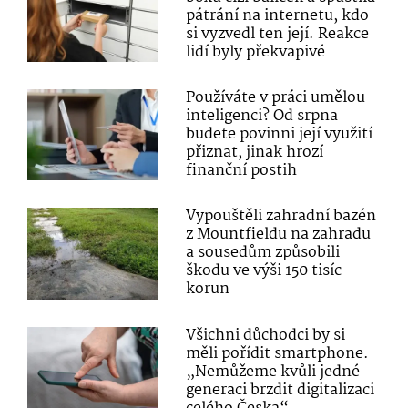
pátrání na internetu, kdo
si vyzvedl ten její. Reakce
lidí byly překvapivé
Používáte v práci umělou
inteligenci? Od srpna
budete povinni její využití
přiznat, jinak hrozí
finanční postih
Vypouštěli zahradní bazén
z Mountfieldu na zahradu
a sousedům způsobili
škodu ve výši 150 tisíc
korun
Všichni důchodci by si
měli pořídit smartphone.
„Nemůžeme kvůli jedné
generaci brzdit digitalizaci