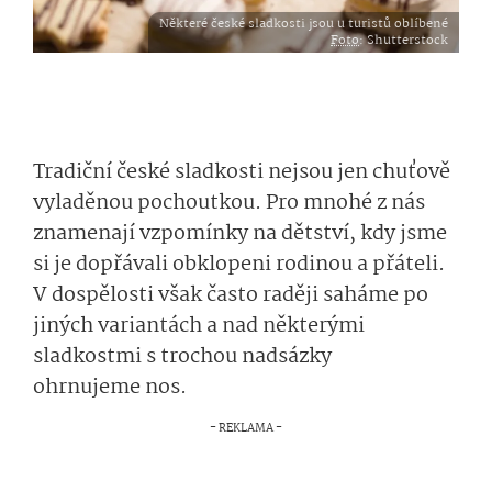
Některé české sladkosti jsou u turistů oblíbené
Foto
: Shutterstock
Tradiční české sladkosti nejsou jen chuťově
vyladěnou pochoutkou. Pro mnohé z nás
znamenají vzpomínky na dětství, kdy jsme
si je dopřávali obklopeni rodinou a přáteli.
V dospělosti však často raději saháme po
jiných variantách a nad některými
sladkostmi s trochou nadsázky
ohrnujeme nos.