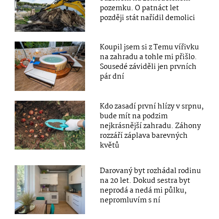
pozemku. O patnáct let
později stát nařídil demolici
Koupil jsem si z Temu vířivku
na zahradu a tohle mi přišlo.
Sousedé záviděli jen prvních
pár dní
Kdo zasadí první hlízy v srpnu,
bude mít na podzim
nejkrásnější zahradu. Záhony
rozzáří záplava barevných
květů
Darovaný byt rozhádal rodinu
na 20 let. Dokud sestra byt
neprodá a nedá mi půlku,
nepromluvím s ní