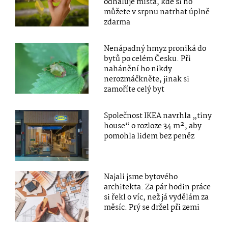
odhaluje místa, kde si ho
můžete v srpnu natrhat úplně
zdarma
Nenápadný hmyz proniká do
bytů po celém Česku. Při
nahánění ho nikdy
nerozmáčkněte, jinak si
zamoříte celý byt
Společnost IKEA navrhla „tiny
house“ o rozloze 34 m², aby
pomohla lidem bez peněz
Najali jsme bytového
architekta. Za pár hodin práce
si řekl o víc, než já vydělám za
měsíc. Prý se držel při zemi