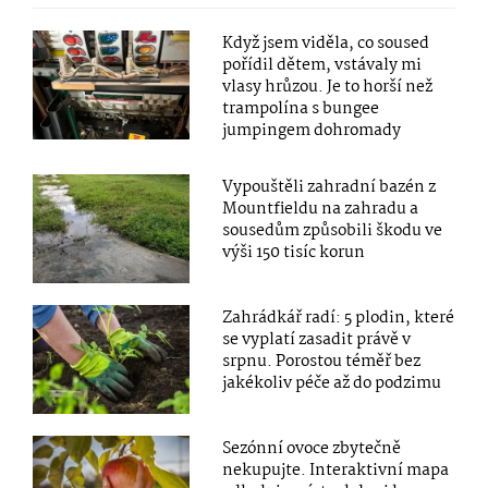
Když jsem viděla, co soused
pořídil dětem, vstávaly mi
vlasy hrůzou. Je to horší než
trampolína s bungee
jumpingem dohromady
Vypouštěli zahradní bazén z
Mountfieldu na zahradu a
sousedům způsobili škodu ve
výši 150 tisíc korun
Zahrádkář radí: 5 plodin, které
se vyplatí zasadit právě v
srpnu. Porostou téměř bez
jakékoliv péče až do podzimu
Sezónní ovoce zbytečně
nekupujte. Interaktivní mapa