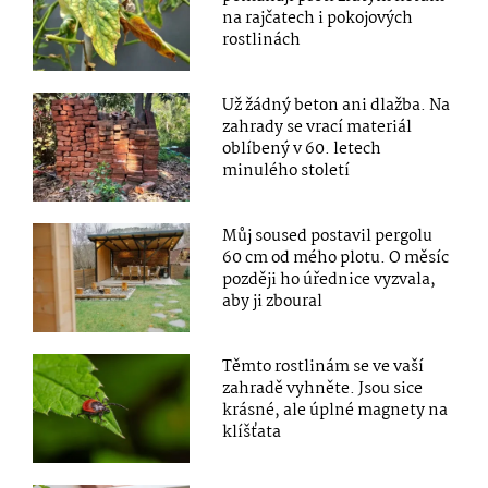
na rajčatech i pokojových
rostlinách
Už žádný beton ani dlažba. Na
zahrady se vrací materiál
oblíbený v 60. letech
minulého století
Můj soused postavil pergolu
60 cm od mého plotu. O měsíc
později ho úřednice vyzvala,
aby ji zboural
Těmto rostlinám se ve vaší
zahradě vyhněte. Jsou sice
krásné, ale úplné magnety na
klíšťata