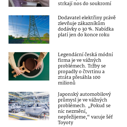
strkají nos do soukromí
Dodavatel elektřiny právě
zlevňuje zákazníkům
dodávky o 30 %. Nabídka
platí jen do konce roku
Legendární česká módní
firma je ve vážných
problémech. Tržby se
propadly o čtvrtinu a
ztráta přesáhla 100
milionů
Japonský automobilový
průmysl je ve vážných
problémech. „Pokud se
nic nezmění,
nepřežijeme,“ varuje šéf
Toyoty