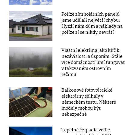
Pořízením solárních panelů
jsme udělali největší chybu.
Hyzdí nám dům a náklady na
pořízení se nikdy nevrátí
Vlastní elektřina jako klíč k
nezávislosti a úsporám. Stále
více domácností umí fungovat
v takzvaném ostrovním
režimu
Balkonové fotovoltaické
elektrárny selhaly v
německém testu. Některé
modely mohou být
nebezpečné
Tepelná čerpadla vedle