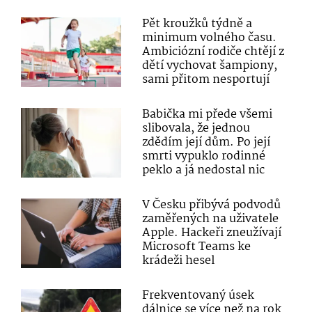
Pět kroužků týdně a
minimum volného času.
Ambiciózní rodiče chtějí z
dětí vychovat šampiony,
sami přitom nesportují
Babička mi přede všemi
slibovala, že jednou
zdědím její dům. Po její
smrti vypuklo rodinné
peklo a já nedostal nic
V Česku přibývá podvodů
zaměřených na uživatele
Apple. Hackeři zneužívají
Microsoft Teams ke
krádeži hesel
Frekventovaný úsek
dálnice se více než na rok