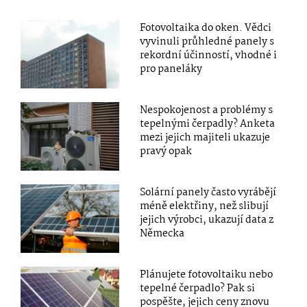
Fotovoltaika do oken. Vědci
vyvinuli průhledné panely s
rekordní účinností, vhodné i
pro paneláky
Nespokojenost a problémy s
tepelnými čerpadly? Anketa
mezi jejich majiteli ukazuje
pravý opak
Solární panely často vyrábějí
méně elektřiny, než slibují
jejich výrobci, ukazují data z
Německa
Plánujete fotovoltaiku nebo
tepelné čerpadlo? Pak si
pospěšte, jejich ceny znovu