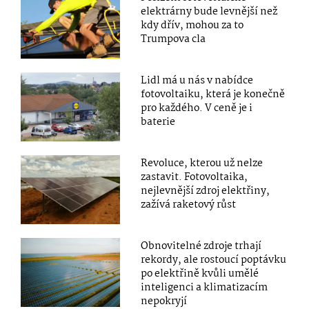
elektrárny bude levnější než
kdy dřív, mohou za to
Trumpova cla
Lidl má u nás v nabídce
fotovoltaiku, která je konečně
pro každého. V ceně je i
baterie
Revoluce, kterou už nelze
zastavit. Fotovoltaika,
nejlevnější zdroj elektřiny,
zažívá raketový růst
Obnovitelné zdroje trhají
rekordy, ale rostoucí poptávku
po elektřině kvůli umělé
inteligenci a klimatizacím
nepokryjí