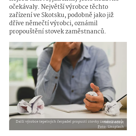
očekávaly. Největší výrobce těchto
zařízení ve Skotsku, podobně jako již
dříve němečtí výrobci, oznámil
propouštění stovek zaměstnanců.
Další výrobce tepelných čerpadel propustí stovky zaměstnanců. Nemá odbyt
Foto
: Unsplash