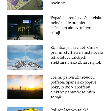
povinné
Výpadek proudu ve Španělsku
nebyl podle premiéra
způsoben obnovitelnými
zdroji
EU může jen závidět. Čína v
prvním čtvrtletí nainstalovala
tolik fotovoltaických
elektráren jako EU za celý rok
Fosilní paliva už nebudou
potřeba. Španělsko poprvé
pokrylo 100 % spotřeby
elektřiny z obnovitelných
zdrojů
Pořízení fotovoltaické