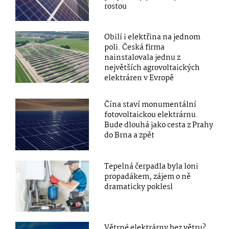
rostou
Obilí i elektřina na jednom
poli. Česká firma
nainstalovala jednu z
největších agrovoltaických
elektráren v Evropě
Čína staví monumentální
fotovoltaickou elektrárnu.
Bude dlouhá jako cesta z Prahy
do Brna a zpět
Tepelná čerpadla byla loni
propadákem, zájem o ně
dramaticky poklesl
Větrné elektrárny bez větru?