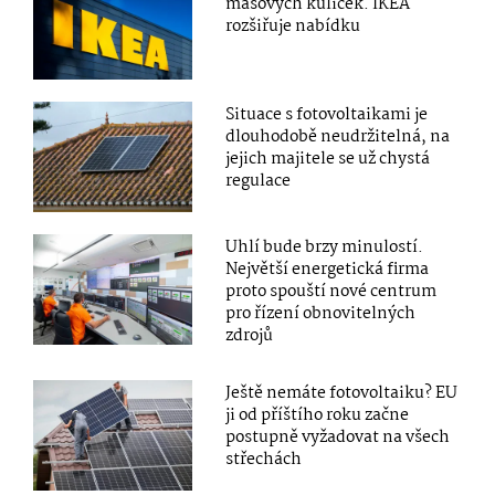
masových kuliček. IKEA
rozšiřuje nabídku
Situace s fotovoltaikami je
dlouhodobě neudržitelná, na
jejich majitele se už chystá
regulace
Uhlí bude brzy minulostí.
Největší energetická firma
proto spouští nové centrum
pro řízení obnovitelných
zdrojů
Ještě nemáte fotovoltaiku? EU
ji od příštího roku začne
postupně vyžadovat na všech
střechách