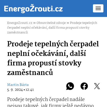
Toggl
navig
EnergoZrouti.cz
»
Obnovitelné zdroje
»
Prodeje tepelných
čerpadel neplní očekávání, další firma propustí stovky
zaměstnanců
Prodeje tepelných čerpadel
neplní očekávání, další
firma propustí stovky
zaměstnanců
Martin Bárta
5. 9. 2024 ▪ 12:41
Prodeje tepelných čerpadel nadále
nejsou takové, jak firmy ještě nedávno