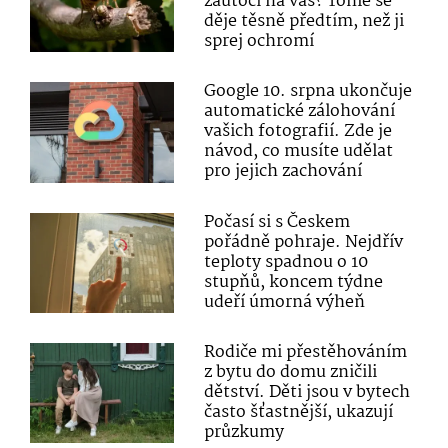
zaútočí na vás? Tohle se
děje těsně předtím, než ji
sprej ochromí
Google 10. srpna ukončuje
automatické zálohování
vašich fotografií. Zde je
návod, co musíte udělat
pro jejich zachování
Počasí si s Českem
pořádně pohraje. Nejdřív
teploty spadnou o 10
stupňů, koncem týdne
udeří úmorná výheň
Rodiče mi přestěhováním
z bytu do domu zničili
dětství. Děti jsou v bytech
často šťastnější, ukazují
průzkumy