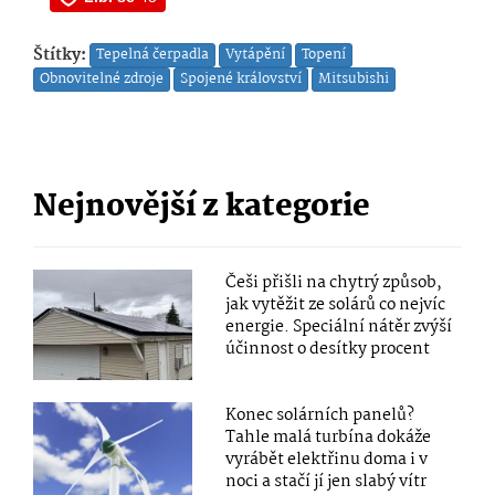
Štítky:
Tepelná čerpadla
Vytápění
Topení
Obnovitelné zdroje
Spojené království
Mitsubishi
Nejnovější z kategorie
Češi přišli na chytrý způsob,
jak vytěžit ze solárů co nejvíc
energie. Speciální nátěr zvýší
účinnost o desítky procent
Konec solárních panelů?
Tahle malá turbína dokáže
vyrábět elektřinu doma i v
noci a stačí jí jen slabý vítr