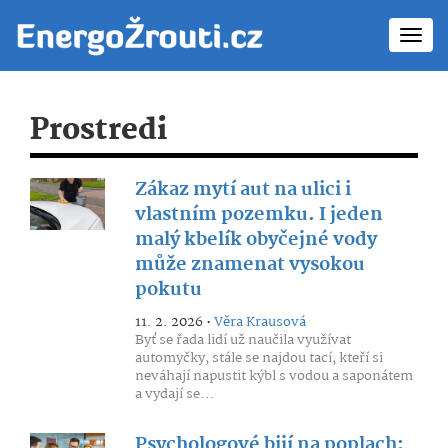
Toggl
navig
Prostredi
Zákaz mytí aut na ulici i
vlastním pozemku. I jeden
malý kbelík obyčejné vody
může znamenat vysokou
pokutu
11. 2. 2026 •
Věra Krausová
Byť se řada lidí už naučila využívat
automyčky, stále se najdou tací, kteří si
neváhají napustit kýbl s vodou a saponátem
a vydají se...
Psychologové bijí na poplach: