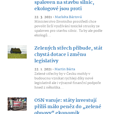
spaloven na stavbu silnic,
ekologové jsou proti
22. 3. 2021 •
Markéta Bártová
Ministerstvo životního prostředí chce
povolit širší využívání toxické strusky ze
spaloven pro stavbu silnic. Ta by ale podle
ekologů...
Zelených střech přibude, stát
chystá dotace i změnu
legislativy
22. 1. 2021 •
Martin Bárta
Zelené střechy by v Česku mohly v
budoucnu vznikat rychleji díky nové
legislativě ale i výrazné finanční podpoře
hned z několika...
OSN varuje: státy investují
příliš málo peněz do „zelené
obnovy“ ekonomik