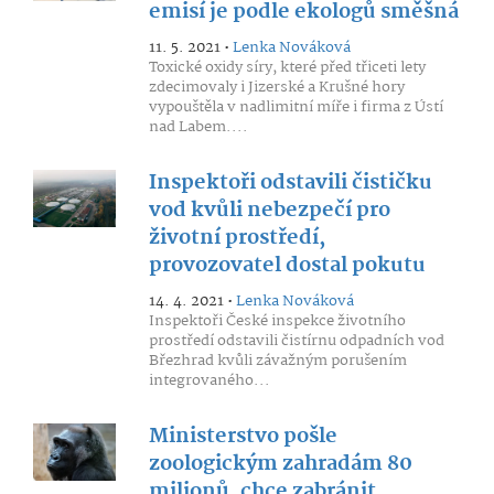
emisí je podle ekologů směšná
11. 5. 2021 •
Lenka Nováková
Toxické oxidy síry, které před třiceti lety
zdecimovaly i Jizerské a Krušné hory
vypouštěla v nadlimitní míře i firma z Ústí
nad Labem....
Inspektoři odstavili čističku
vod kvůli nebezpečí pro
životní prostředí,
provozovatel dostal pokutu
14. 4. 2021 •
Lenka Nováková
Inspektoři České inspekce životního
prostředí odstavili čistírnu odpadních vod
Březhrad kvůli závažným porušením
integrovaného...
Ministerstvo pošle
zoologickým zahradám 80
milionů, chce zabránit