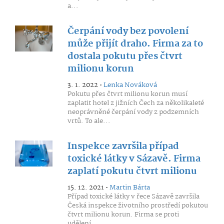
a...
Čerpání vody bez povolení
může přijít draho. Firma za to
dostala pokutu přes čtvrt
milionu korun
3. 1. 2022 •
Lenka Nováková
Pokutu přes čtvrt milionu korun musí
zaplatit hotel z jižních Čech za několikaleté
neoprávněné čerpání vody z podzemních
vrtů. To ale...
Inspekce završila případ
toxické látky v Sázavě. Firma
zaplatí pokutu čtvrt milionu
15. 12. 2021 •
Martin Bárta
Případ toxické látky v řece Sázavě završila
Česká inspekce životního prostředí pokutou
čtvrt milionu korun. Firma se proti
udělení...