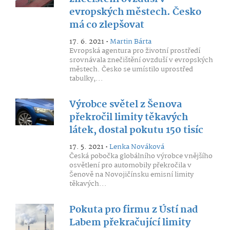
evropských městech. Česko
má co zlepšovat
17. 6. 2021 •
Martin Bárta
Evropská agentura pro životní prostředí
srovnávala znečištění ovzduší v evropských
městech. Česko se umístilo uprostřed
tabulky,...
Výrobce světel z Šenova
překročil limity těkavých
látek, dostal pokutu 150 tisíc
17. 5. 2021 •
Lenka Nováková
Česká pobočka globálního výrobce vnějšího
osvětlení pro automobily překročila v
Šenově na Novojičínsku emisní limity
těkavých...
Pokuta pro firmu z Ústí nad
Labem překračující limity