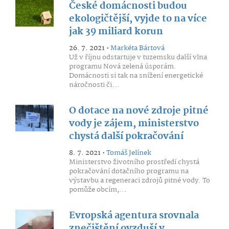
České domácnosti budou
ekologičtější, vyjde to na více
jak 39 miliard korun
26. 7. 2021 •
Markéta Bártová
Už v říjnu odstartuje v tuzemsku další vlna
programu Nová zelená úsporám.
Domácnosti si tak na snížení energetické
náročnosti či...
O dotace na nové zdroje pitné
vody je zájem, ministerstvo
chystá další pokračování
8. 7. 2021 •
Tomáš Jelínek
Ministerstvo životního prostředí chystá
pokračování dotačního programu na
výstavbu a regeneraci zdrojů pitné vody. To
pomůže obcím,...
Evropská agentura srovnala
znečištění ovzduší v