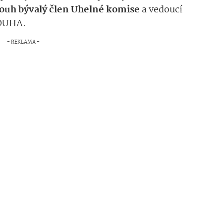
elouh bývalý člen Uhelné komise
a vedoucí
 DUHA.