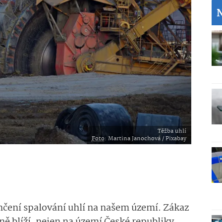
Těžba uhlí
Foto
: Martina Janochová / Pixabay
čení spalování uhlí na našem území. Zákaz