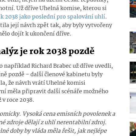
lně blíží, nejen na území České republiky,
dnotní. Už dříve Uhelná komise, kterou si
ok 2038 jako poslední pro spalování uhlí
.
la její návrh zpět tak, aby byly vytvořeny
mělo dojít k ukončení dříve.
alýz je rok 2038 pozdě
o například Richard Brabec už dříve uvedli,
čně pozdě – další členové kabinetu byly
la, že návrh vrátí Uhelné komisi
yní měla připravit další scénáře možného
 v roce 2038.
nomicky. Vysoká cena emisních povolenek a
é zdroje dělají z uhlí nerentabilní zdroj.
é doby by vláda měla řešit, jak nejlépe