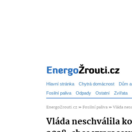
Hlavní stránka
Chytrá domácnost
Dům a
Fosilní paliva
Odpady
Ostatní
Zvířata
EnergoZrouti.cz
»
Fosilní paliva
»
Vláda nesc
Vláda neschválila ko