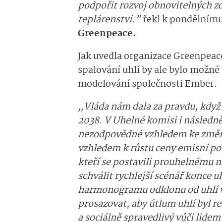
podpořit rozvoj obnovitelných z
teplárenství.”
řekl k pondělnímu
Greenpeace.
Jak uvedla organizace Greenpea
spalování uhlí by ale bylo možné
modelování společnosti Ember.
„Vláda nám dala za pravdu, když 
2038. V Uhelné komisi i následně
nezodpovědné vzhledem ke změně
vzhledem k růstu ceny emisní po
kteří se postavili prouhelnému n
schválit rychlejší scénář konce 
harmonogramu odklonu od uhlí vš
prosazovat, aby útlum uhlí byl re
a sociálně spravedlivý vůči lide