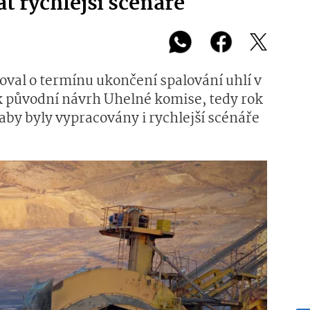
t rychlejší scénáře
val o termínu ukončení spalování uhlí v
ak původní návrh Uhelné komise, tedy rok
 aby byly vypracovány i rychlejší scénáře