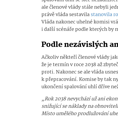
spalování uhlí se sice nezadržite
ale členové vlády stále nebyli je
právě vláda sestavila
stanovila r
Vláda nakonec uhelné komisi vráti
i další scénáře podle kterých by 
Podle nezávislých an
Ačkoliv někteří členové vlády jak
že je termín v roce 2038 až zbyte
proti. Nakonec se ale vláda usnes
k přepracování. Komise by tak n
ukončení spalování uhlí dříve než
„Rok 2038 nevychází už ani eko
snižující se náklady na obnoviteln
Místo umělého prodlužování uheln