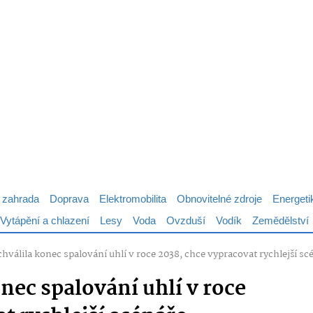
 zahrada
Doprava
Elektromobilita
Obnovitelné zdroje
Energeti
Vytápění a chlazení
Lesy
Voda
Ovzduší
Vodík
Zemědělství
hválila konec spalování uhlí v roce 2038, chce vypracovat rychlejší sc
nec spalování uhlí v roce