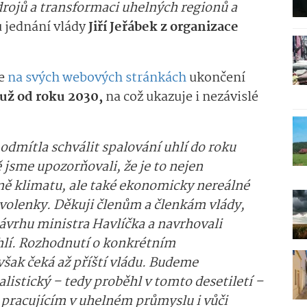
drojů a transformaci uhelných regionů a
 jednání vlády
Jiří Jeřábek z organizace
ce
na svých webových stránkách
ukončení
už od roku 2030,
na což ukazuje i nezávislé
odmítla schválit spalování uhlí do roku
 jsme upozorňovali, že je to nejen
 klimatu, ale také ekonomicky nereálné
volenky. Děkuji členům a členkám vlády,
ávrhu ministra Havlíčka a navrhovali
uhlí. Rozhodnutí o konkrétním
ak čeká až příští vládu. Budeme
alistický – tedy proběhl v tomto desetiletí –
m pracujícím v uhelném průmyslu i vůči