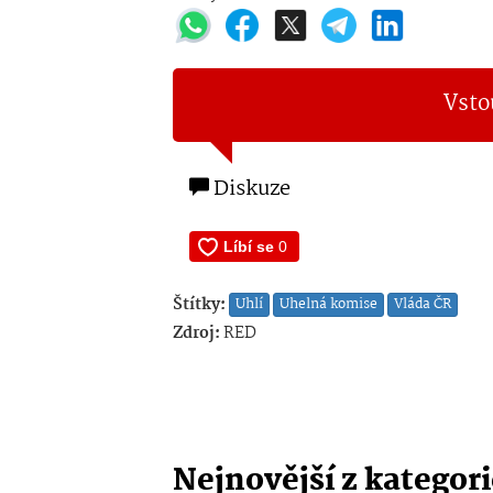
Vsto
Diskuze
Štítky:
Uhlí
Uhelná komise
Vláda ČR
Zdroj:
RED
Nejnovější z kategor