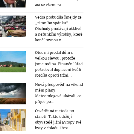
asi se všemi za...
Vedra probudila šmejdy ze
„zimního spánku“.
Obchody prodávají ošklivé
a nefunkční výrobky, které
končí rovnou v...
Otec mi prodal dům s
velkou slevou, protože
jsme rodina. Finanční úřad
požadoval doplacení kvůli
rozdílu oproti tržní...
Nová předpověď na víkend
mění plány.
Meteorologové ukázali, co
přijde po...
Osvědčená metoda po
staletí: Takto udržují
obyvatelé jižní Evropy své
byty v chladu i bez...