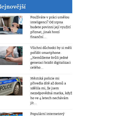
Nejnovější
Používáte v práci umělou
inteligenci? Od srpna
budete povinni její využití
přiznat, jinak hrozí
finanční...
Všichni důchodci by si měli
pořídit smartphone.
„Nemůžeme kvůli jedné
generaci brzdit digitalizaci
celého...
Městská policie mi
přivedla dítě až domů a
sdělila mi, že jsem
nezodpovědná matka, když
ho ve 4 letech nechávám
jít...
Populární internetový