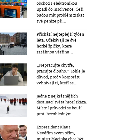
obchod s elektronikou
upadl do insolvence. Češi
budou mít problém získat
své peníze při...
Přichází nejteplejší týden
léta: Očekávají se dvě
horké špičky, které
zasáhnou většinu...
„Nepracujte chytře,
pracujte dlouho.“ Tohle je
důvod, proč v korporátu
vyhrávají ti, kteří se...
Jedné z nejkrásnějších
destinací světa hrozí zkáza.
Místní průvodci se bouří
proti bezohledným...
Exprezident Klaus:
Nevěřím svým očím,
ministr Macinka chce být