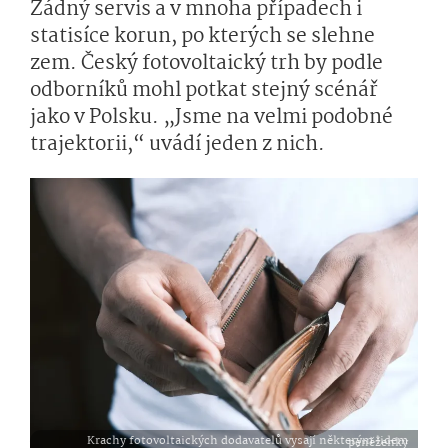
Žádný servis a v mnoha případech i
statisíce korun, po kterých se slehne
zem. Český fotovoltaický trh by podle
odborníků mohl potkat stejný scénář
jako v Polsku. „Jsme na velmi podobné
trajektorii,“ uvádí jeden z nich.
Krachy fotovoltaických dodavatelů vysají některým lidem peněženky