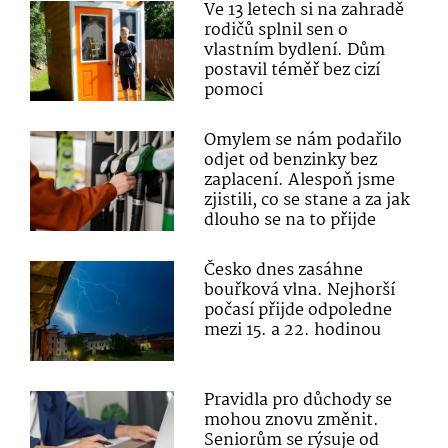
Ve 13 letech si na zahradě
rodičů splnil sen o
vlastním bydlení. Dům
postavil téměř bez cizí
pomoci
Omylem se nám podařilo
odjet od benzinky bez
zaplacení. Alespoň jsme
zjistili, co se stane a za jak
dlouho se na to přijde
Česko dnes zasáhne
bouřková vlna. Nejhorší
počasí přijde odpoledne
mezi 15. a 22. hodinou
Pravidla pro důchody se
mohou znovu změnit.
Seniorům se rýsuje od