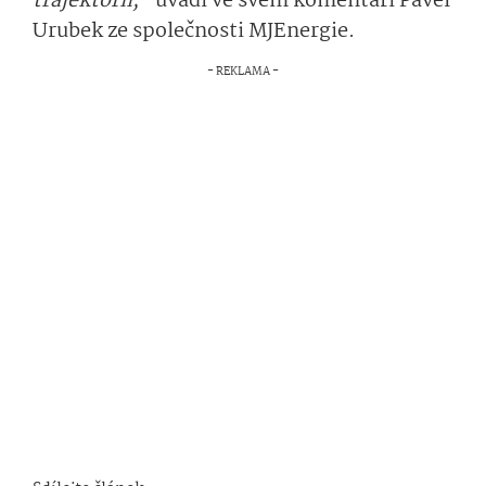
trajektorii,“
uvádí ve svém komentáři Pavel
Urubek ze společnosti MJEnergie.