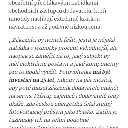
obezřetní před lákavými nabídkami
obchodních zástupců dodavatelů, kteří
mnohdy naslibují extrémně krátkou
návratnost a až podivně nízkou cenu.
„Zákazníci by neměli řešit, jestli je nějaká
nabídka o jednotky procent výhodnější, ale
naopak se zaměřit na to, jaký subjekt by
měl elektrárnu postavit a jaké komponenty
pro to hodlá využít. Fotovoltaika
má být
investicí na 25 let
, nikoliv na pár měsíců,
aby poté musel zákazník dodavatele uhánět
na servis. Přístup zájemců i dodavatelů tedy
ukáže, zda českou energetiku čeká stejný
fotovoltaický průšvih jako Polsko. Zatím je
tuzemský trh na velmi podobné