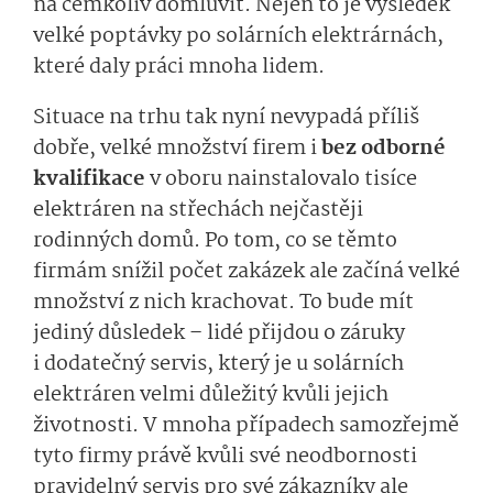
na čemkoliv domluvit. Nejen to je výsledek
velké poptávky po solárních elektrárnách,
které daly práci mnoha lidem.
Situace na trhu tak nyní nevypadá příliš
dobře, velké množství firem i
bez odborné
kvalifikace
v oboru nainstalovalo tisíce
elektráren na střechách nejčastěji
rodinných domů. Po tom, co se těmto
firmám snížil počet zakázek ale začíná velké
množství z nich krachovat. To bude mít
jediný důsledek – lidé přijdou o záruky
i dodatečný servis, který je u solárních
elektráren velmi důležitý kvůli jejich
životnosti. V mnoha případech samozřejmě
tyto firmy právě kvůli své neodbornosti
pravidelný servis pro své zákazníky ale