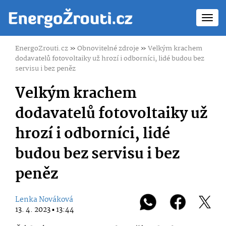
Toggl
navig
EnergoZrouti.cz
»
Obnovitelné zdroje
»
Velkým krachem
dodavatelů fotovoltaiky už hrozí i odborníci, lidé budou bez
servisu i bez peněz
Velkým krachem
dodavatelů fotovoltaiky už
hrozí i odborníci, lidé
budou bez servisu i bez
peněz
Lenka Nováková
13. 4. 2023 ▪ 13:44