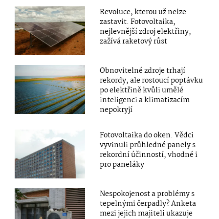
Revoluce, kterou už nelze
zastavit. Fotovoltaika,
nejlevnější zdroj elektřiny,
zažívá raketový růst
Obnovitelné zdroje trhají
rekordy, ale rostoucí poptávku
po elektřině kvůli umělé
inteligenci a klimatizacím
nepokryjí
Fotovoltaika do oken. Vědci
vyvinuli průhledné panely s
rekordní účinností, vhodné i
pro paneláky
Nespokojenost a problémy s
tepelnými čerpadly? Anketa
mezi jejich majiteli ukazuje