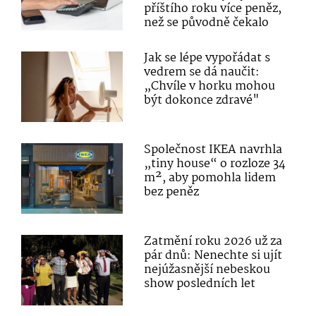
příštího roku více peněz,
než se původně čekalo
Jak se lépe vypořádat s
vedrem se dá naučit:
„Chvíle v horku mohou
být dokonce zdravé"
Společnost IKEA navrhla
„tiny house“ o rozloze 34
m², aby pomohla lidem
bez peněz
Zatmění roku 2026 už za
pár dnů: Nenechte si ujít
nejúžasnější nebeskou
show posledních let