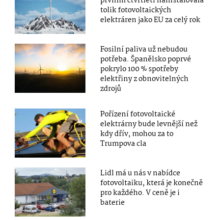
prvním čtvrtletí nainstalovala
tolik fotovoltaických
elektráren jako EU za celý rok
Fosilní paliva už nebudou
potřeba. Španělsko poprvé
pokrylo 100 % spotřeby
elektřiny z obnovitelných
zdrojů
Pořízení fotovoltaické
elektrárny bude levnější než
kdy dřív, mohou za to
Trumpova cla
Lidl má u nás v nabídce
fotovoltaiku, která je konečně
pro každého. V ceně je i
baterie