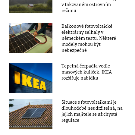
v takzvaném ostrovním
režimu
Balkonové fotovoltaické
elektrárny selhaly v
německém testu. Některé
modely mohou být
nebezpečné
Tepelná čerpadla vedle
masových kuliček. IKEA
rozšiřuje nabídku
Situace s fotovoltaikami je
dlouhodobě neudržitelná, na
jejich majitele se už chystá
regulace