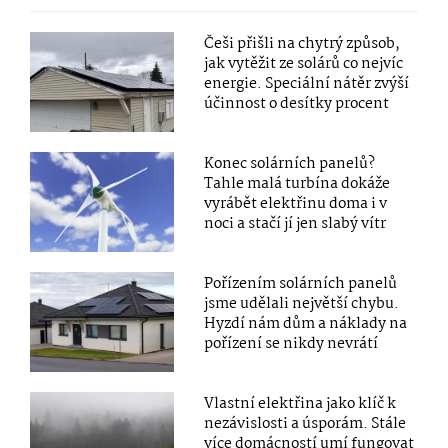
Češi přišli na chytrý způsob,
jak vytěžit ze solárů co nejvíc
energie. Speciální nátěr zvýší
účinnost o desítky procent
Konec solárních panelů?
Tahle malá turbína dokáže
vyrábět elektřinu doma i v
noci a stačí jí jen slabý vítr
Pořízením solárních panelů
jsme udělali největší chybu.
Hyzdí nám dům a náklady na
pořízení se nikdy nevrátí
Vlastní elektřina jako klíč k
nezávislosti a úsporám. Stále
více domácností umí fungovat