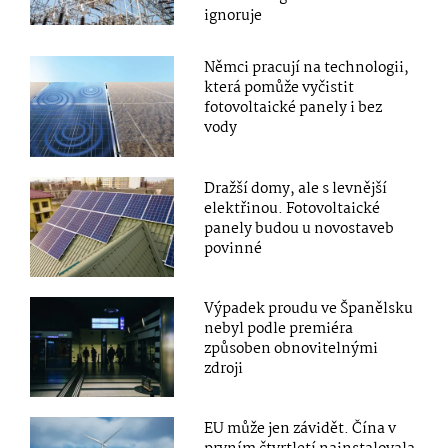
ignoruje
Němci pracují na technologii,
která pomůže vyčistit
fotovoltaické panely i bez
vody
Dražší domy, ale s levnější
elektřinou. Fotovoltaické
panely budou u novostaveb
povinné
Výpadek proudu ve Španělsku
nebyl podle premiéra
způsoben obnovitelnými
zdroji
EU může jen závidět. Čína v