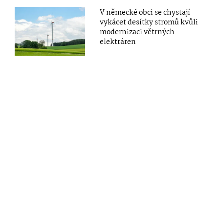
V německé obci se chystají
vykácet desítky stromů kvůli
modernizaci větrných
elektráren