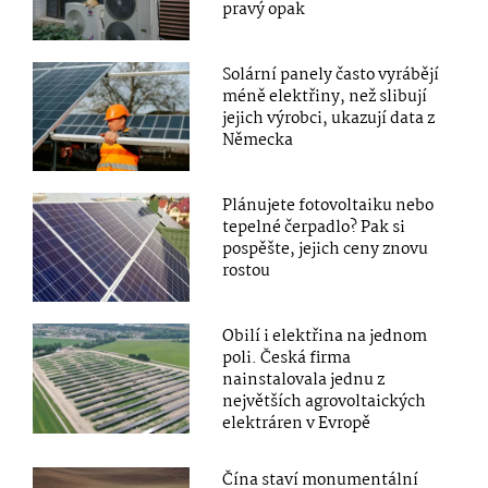
pravý opak
Solární panely často vyrábějí
méně elektřiny, než slibují
jejich výrobci, ukazují data z
Německa
Plánujete fotovoltaiku nebo
tepelné čerpadlo? Pak si
pospěšte, jejich ceny znovu
rostou
Obilí i elektřina na jednom
poli. Česká firma
nainstalovala jednu z
největších agrovoltaických
elektráren v Evropě
Čína staví monumentální