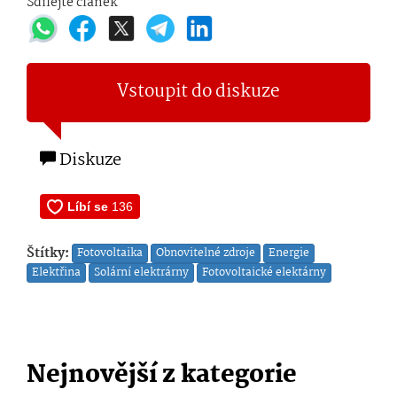
Sdílejte článek
Vstoupit do diskuze
Diskuze
Štítky:
Fotovoltaika
Obnovitelné zdroje
Energie
Elektřina
Solární elektrárny
Fotovoltaické elektárny
Nejnovější z kategorie