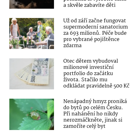
a skvěle zabavíte děti
Už od září začne fungovat
supermoderní sanatorium
za 693 milionů. Péče bude
pro vybrané pojištěnce
zdarma
Otec dětem vybudoval
milionové investiční
portfolio do začátku
života. Stačilo mu
odkládat pravidelně 500 Kč
Nenápadný hmyz proniká
do bytů po celém Česku.
Při nahánění ho nikdy
nerozmáčkněte, jinak si
zamoříte celý byt