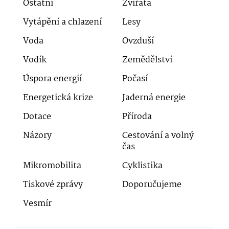
Ostatní
Zvířata
Vytápění a chlazení
Lesy
Voda
Ovzduší
Vodík
Zemědělství
Úspora energií
Počasí
Energetická krize
Jaderná energie
Dotace
Příroda
Názory
Cestování a volný
čas
Mikromobilita
Cyklistika
Tiskové zprávy
Doporučujeme
Vesmír