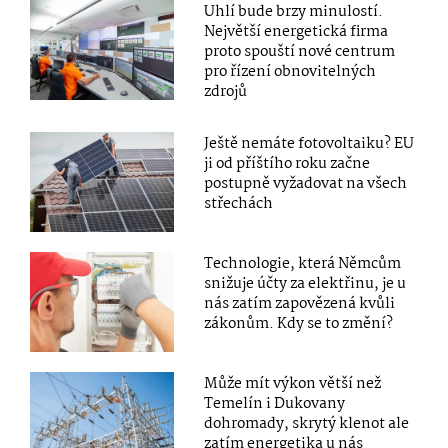
Uhlí bude brzy minulostí.
Největší energetická firma
proto spouští nové centrum
pro řízení obnovitelných
zdrojů
Ještě nemáte fotovoltaiku? EU
ji od příštího roku začne
postupně vyžadovat na všech
střechách
Technologie, která Němcům
snižuje účty za elektřinu, je u
nás zatím zapovězená kvůli
zákonům. Kdy se to změní?
Může mít výkon větší než
Temelín i Dukovany
dohromady, skrytý klenot ale
zatím energetika u nás