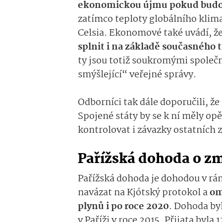
ekonomickou újmu pokud budou
zatímco teploty globálního klim
Celsia. Ekonomové také uvádí, ž
splnit i na základě současného
ty jsou totiž soukromými společn
smýšlející“ veřejné správy.
Odborníci tak dále doporučili, 
Spojené státy by se k ní měly opě
kontrolovat i závazky ostatních
Pařížská dohoda o z
Pařížská dohoda je dohodou v r
navázat na Kjótský protokol a
om
plynů i po roce 2020
. Dohoda by
v Paříži v roce 2015. Přijata byla 