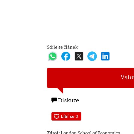
Sdílejte článek
Vsto
Diskuze
Zdroj:
London School of Economics