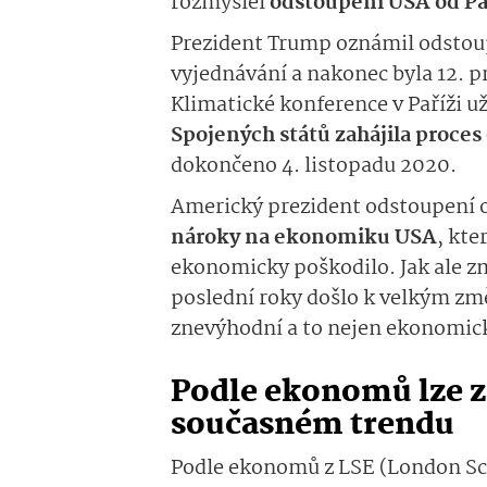
rozmyslel
odstoupení USA od Pa
Prezident Trump oznámil odstou
vyjednávání a nakonec byla 12. p
Klimatické konference v Paříži už
Spojených států zahájila proce
dokončeno 4. listopadu 2020.
Americký prezident odstoupení
nároky na ekonomiku USA
, kte
ekonomicky poškodilo. Jak ale z
poslední roky došlo k velkým z
znevýhodní a to nejen ekonomic
Podle ekonomů lze zá
současném trendu
Podle ekonomů z LSE (London Sc