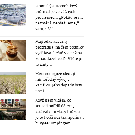
Japonský automobilový
průmysl je ve vážných
problémech. „Pokud se nic
nezmění, nepřežijeme,“
varuje šéf...
Majitelka kavárny
prozradila, na čem podniky
vydělávají ještě víc než na
kohoutkové vodě. V létě je
to zlatý...
Meteorologové sledují
mimořádný vývoj v
Pacifiku. Jeho dopady brzy
pocítí i...
Když jsem viděla, co
soused pořídil dětem,
vstávaly mi vlasy hrůzou.
Je to horší než trampolína s
bungee jumpingem...