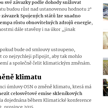
 své závazky podle dohody snižovat
atu budou růst nad ustanovenou hodnotu 2°
e
závazek Spojených států lze snadno
 tempa růstu obnovitelných zdrojů energie
,
ostmi dále stavěny i na úkor „jinak
že pokud bude od smlouvy ustoupeno,
t co nejrychleji připojit, aby tak mohlo
 zemí a společně čelit klimatickým změnám.
měně klimatu
ámci úmluvy OSN o změně klimatu, která má
ezit celosvětové emise skleníkových
la dojednána během Klimatické konference
12. prosince 2015.