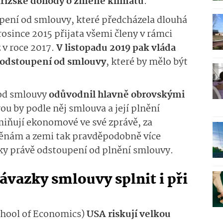
řížské dohody o změně klimatu
.
pení od smlouvy, které předcházela dlouhá
rosince 2015 přijata všemi členy v rámci
 v roce 2017.
V listopadu 2019 pak vláda
s odstoupení od smlouvy
, které by mělo být
 od smlouvy
odůvodnil hlavně obrovskými
rou by podle něj smlouva a její plnění
miňují ekonomové ve své zprávě, za
měnám a zemi tak pravděpodobně více
ky právě odstoupení od plnění smlouvy.
vazky smlouvy splnit i při
hool of Economics)
USA riskují velkou