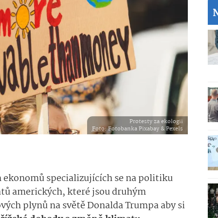
Protesty za ekologii
Foto
: Fotobanka Pixabay & Pexels
 ekonomů specializujících se na politiku
átů amerických, které jsou druhým
vých plynů na světě Donalda Trumpa aby si