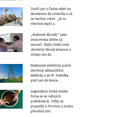
Starší pár z Česka odjel na
dovolenou do Ameriky a už
se nechce vrátit: „Je to
všechno lepší a...
„Rodinné důvody“ jako
omluvenka dítěte už
nestačí. Školy chtějí znát
skutečný důvod absence a
strkají nos do...
Dodavatel elektřiny právě
zlevňuje zákazníkům
dodávky o 30 %. Nabídka
platí jen do konce...
Legendární česká módní
firma je ve vážných
problémech. Tržby se
propadly o čtvrtinu a ztráta
přesáhla 100...