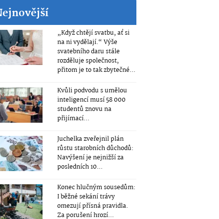
Nejnovější
„Když chtějí svatbu, ať si
na ni vydělají.“ Výše
svatebního daru stále
rozděluje společnost,
přitom je to tak zbytečné...
Kvůli podvodu s umělou
inteligencí musí 58 000
studentů znovu na
přijímací...
Juchelka zveřejnil plán
růstu starobních důchodů:
Navýšení je nejnižší za
posledních 10...
Konec hlučným sousedům:
I běžné sekání trávy
omezují přísná pravidla.
Za porušení hrozí...