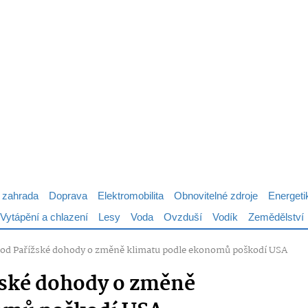
 zahrada
Doprava
Elektromobilita
Obnovitelné zdroje
Energeti
Vytápění a chlazení
Lesy
Voda
Ovzduší
Vodík
Zemědělství
od Pařížské dohody o změně klimatu podle ekonomů poškodí USA
žské dohody o změně