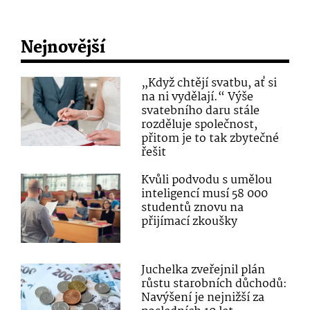
Nejnovější
„Když chtějí svatbu, ať si
na ni vydělají.“ Výše
svatebního daru stále
rozděluje společnost,
přitom je to tak zbytečné
řešit
Kvůli podvodu s umělou
inteligencí musí 58 000
studentů znovu na
přijímací zkoušky
Juchelka zveřejnil plán
růstu starobních důchodů:
Navýšení je nejnižší za