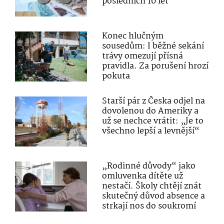
posledních 10 let
Konec hlučným
sousedům: I běžné sekání
trávy omezují přísná
pravidla. Za porušení hrozí
pokuta
Starší pár z Česka odjel na
dovolenou do Ameriky a
už se nechce vrátit: „Je to
všechno lepší a levnější“
„Rodinné důvody“ jako
omluvenka dítěte už
nestačí. Školy chtějí znát
skutečný důvod absence a
strkají nos do soukromí