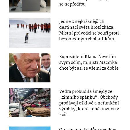
se nepředřou
Jedné z nejkrásnějších
destinací světa hrozí zkáza.
Místní průvodci se bouří proti
bezohledným zbohatlíkům
Exprezident Klaus: Nevěřím
svým očím, ministr Macinka
chce být asi se všemi za dobře
Vedra probudila šmejdy ze
„zimního spánku“. Obchody
prodávají ošklivé a nefunkční
výrobky, které končí rovnou v
koši
Otec mi prodal dům s velkou