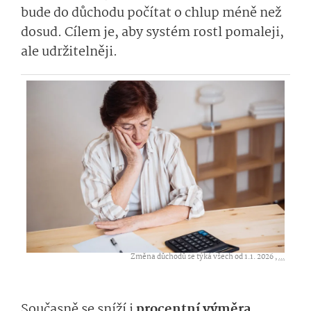
bude do důchodu počítat o chlup méně než
dosud. Cílem je, aby systém rostl pomaleji,
ale udržitelněji.
Změna důchodů se týká všech od 1.1. 2026 ,
...
Současně se sníží i
procentní výměra,