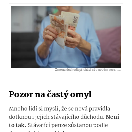
Změna důchodů přichází až v novém roce. ,
...
Pozor na častý omyl
Mnoho lidí si myslí, že se nová pravidla
dotknou i jejich stávajícího důchodu.
Není
to tak.
Stávající penze zůstanou podle