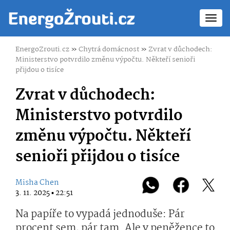
Toggl
navig
EnergoZrouti.cz
»
Chytrá domácnost
»
Zvrat v důchodech:
Ministerstvo potvrdilo změnu výpočtu. Někteří senioři
přijdou o tisíce
Zvrat v důchodech:
Ministerstvo potvrdilo
změnu výpočtu. Někteří
senioři přijdou o tisíce
Misha Chen
3. 11. 2025 ▪ 22:51
Na papíře to vypadá jednoduše: Pár
procent sem, pár tam. Ale v peněžence to