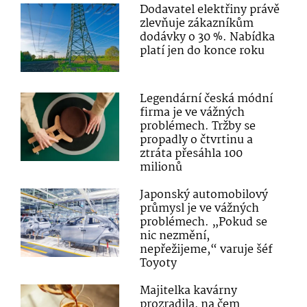
Dodavatel elektřiny právě
zlevňuje zákazníkům
dodávky o 30 %. Nabídka
platí jen do konce roku
Legendární česká módní
firma je ve vážných
problémech. Tržby se
propadly o čtvrtinu a
ztráta přesáhla 100
milionů
Japonský automobilový
průmysl je ve vážných
problémech. „Pokud se
nic nezmění,
nepřežijeme,“ varuje šéf
Toyoty
Majitelka kavárny
prozradila, na čem