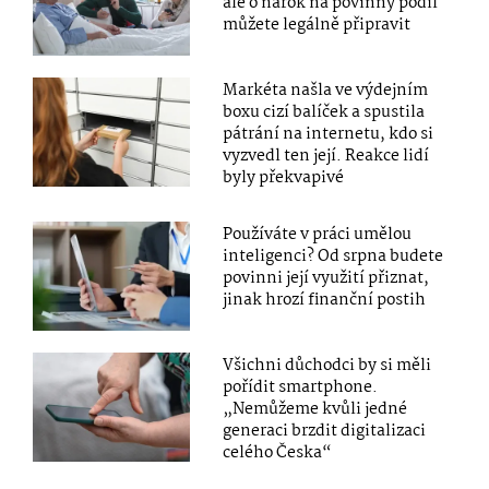
ale o nárok na povinný podíl
můžete legálně připravit
Markéta našla ve výdejním
boxu cizí balíček a spustila
pátrání na internetu, kdo si
vyzvedl ten její. Reakce lidí
byly překvapivé
Používáte v práci umělou
inteligenci? Od srpna budete
povinni její využití přiznat,
jinak hrozí finanční postih
Všichni důchodci by si měli
pořídit smartphone.
„Nemůžeme kvůli jedné
generaci brzdit digitalizaci
celého Česka“