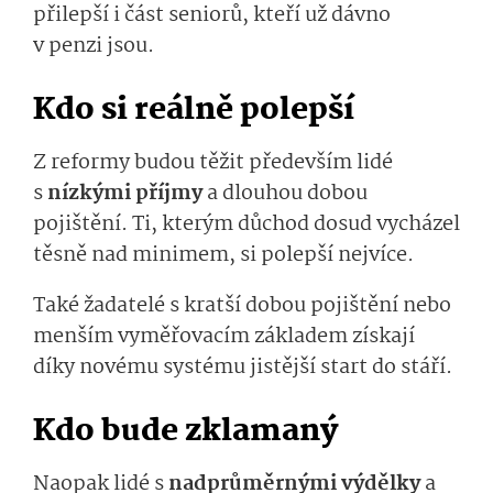
přilepší i část seniorů, kteří už dávno
v penzi jsou.
Kdo si reálně polepší
Z reformy budou těžit především lidé
s
nízkými příjmy
a dlouhou dobou
pojištění. Ti, kterým důchod dosud vycházel
těsně nad minimem, si polepší nejvíce.
Také žadatelé s kratší dobou pojištění nebo
menším vyměřovacím základem získají
díky novému systému jistější start do stáří.
Kdo bude zklamaný
Naopak lidé s
nadprůměrnými výdělky
a