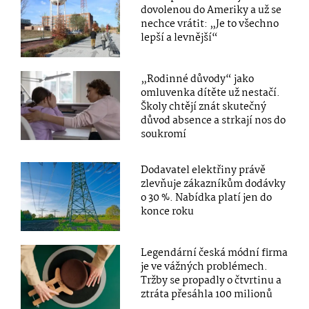
dovolenou do Ameriky a už se
nechce vrátit: „Je to všechno
lepší a levnější“
„Rodinné důvody“ jako
omluvenka dítěte už nestačí.
Školy chtějí znát skutečný
důvod absence a strkají nos do
soukromí
Dodavatel elektřiny právě
zlevňuje zákazníkům dodávky
o 30 %. Nabídka platí jen do
konce roku
Legendární česká módní firma
je ve vážných problémech.
Tržby se propadly o čtvrtinu a
ztráta přesáhla 100 milionů