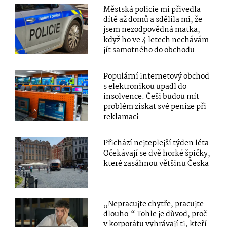
Městská policie mi přivedla
dítě až domů a sdělila mi, že
jsem nezodpovědná matka,
když ho ve 4 letech nechávám
jít samotného do obchodu
Populární internetový obchod
s elektronikou upadl do
insolvence. Češi budou mít
problém získat své peníze při
reklamaci
Přichází nejteplejší týden léta:
Očekávají se dvě horké špičky,
které zasáhnou většinu Česka
„Nepracujte chytře, pracujte
dlouho.“ Tohle je důvod, proč
v korporátu vyhrávají ti, kteří