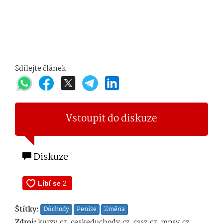
Sdílejte článek
Vstoupit do diskuze
Diskuze
Štítky:
Důchody
Peníze
Změna
Zdroj:
kurzy.cz, ceskeduchody.cz, cssz.cz, mpsv.cz