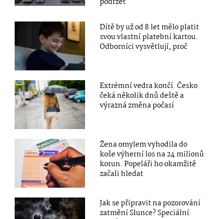
podržet
Dítě by už od 8 let mělo platit
svou vlastní platební kartou.
Odborníci vysvětlují, proč
Extrémní vedra končí. Česko
čeká několik dnů deště a
výrazná změna počasí
Žena omylem vyhodila do
koše výherní los na 24 milionů
korun. Popeláři ho okamžitě
začali hledat
Jak se připravit na pozorování
zatmění Slunce? Speciální