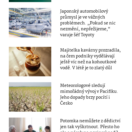
Japonský automobilový
průmysl je ve vážných
problémech. „Pokud se nic
nezmění, nepřežijeme,“
varuje šéf Toyoty
Majitelka kavárny prozradila,
na čem podniky vydělávají
ještě víc než na kohoutkové
vodě. V létě je to zlatý důl
Meteorologové sledují
mimořádný vývoj v Pacifiku.
Jeho dopady brzy pocítí i
Česko
Potomka nemůžete z dědictví
jen tak vyškrtnout. Přesto ho