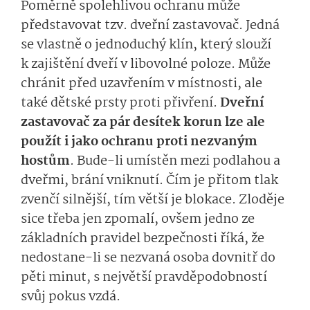
Poměrně spolehlivou ochranu může
představovat tzv. dveřní zastavovač. Jedná
se vlastně o jednoduchý klín, který slouží
k zajištění dveří v libovolné poloze. Může
chránit před uzavřením v místnosti, ale
také dětské prsty proti přivření.
Dveřní
zastavovač za pár desítek korun lze ale
použít i jako ochranu proti nezvaným
hostům
. Bude-li umístěn mezi podlahou a
dveřmi, brání vniknutí. Čím je přitom tlak
zvenčí silnější, tím větší je blokace. Zloděje
sice třeba jen zpomalí, ovšem jedno ze
základních pravidel bezpečnosti říká, že
nedostane-li se nezvaná osoba dovnitř do
pěti minut, s největší pravděpodobností
svůj pokus vzdá.