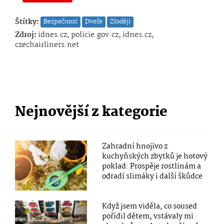
Štítky:
Bezpečnost
Dveře
Zloději
Zdroj:
idnes.cz, policie.gov.cz, idnes.cz,
czechairliners.net
Nejnovější z kategorie
Zahradní hnojivo z
kuchyňských zbytků je hotový
poklad: Prospěje rostlinám a
odradí slimáky i další škůdce
Když jsem viděla, co soused
pořídil dětem, vstávaly mi