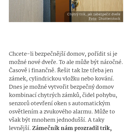
Chytrý trik, jak zabezpečit dveře
Foto
: Shutterstock
Chcete-li bezpečnější domov, pořídit si je
možné nové dveře. To ale může být náročné.
Časově i finančně. Řešit tak lze třeba jen
zámek, cylindrickou vložku nebo kování.
Dnes je možné vytvořit bezpečný domov
kombinací chytrých zámků, čidel pohybu,
senzorů otevření oken s automatickým
osvětlením a zvukového alarmu. Může to
však být mnohem jednodušší. A taky
levnější.
Zámečník nám prozradil trik,