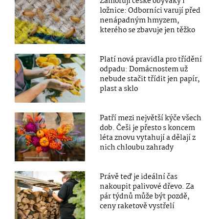
Zamořují české obýváky i
ložnice: Odborníci varují před
nenápadným hmyzem,
kterého se zbavuje jen těžko
Platí nová pravidla pro třídění
odpadu: Domácnostem už
nebude stačit třídit jen papír,
plast a sklo
Patří mezi největší kýče všech
dob. Češi je přesto s koncem
léta znovu vytahují a dělají z
nich chloubu zahrady
Právě teď je ideální čas
nakoupit palivové dřevo. Za
pár týdnů může být pozdě,
ceny raketově vystřelí