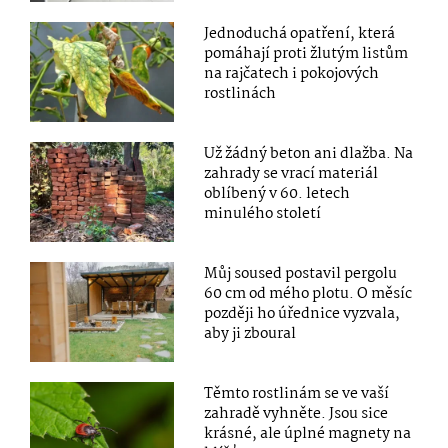
Jednoduchá opatření, která
pomáhají proti žlutým listům
na rajčatech i pokojových
rostlinách
Už žádný beton ani dlažba. Na
zahrady se vrací materiál
oblíbený v 60. letech
minulého století
Můj soused postavil pergolu
60 cm od mého plotu. O měsíc
později ho úřednice vyzvala,
aby ji zboural
Těmto rostlinám se ve vaší
zahradě vyhněte. Jsou sice
krásné, ale úplné magnety na