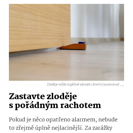
Zloděje může úspěšně odradit i dveřní zastavovač ,
...
Zastavte zloděje
s pořádným rachotem
Pokud je něco opatřeno alarmem, nebude
to zřejmě úplně nejlacinější. Za zarážky