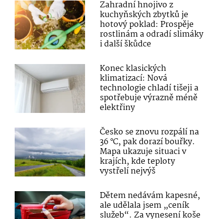
Zahradní hnojivo z
kuchyňských zbytků je
hotový poklad: Prospěje
rostlinám a odradí slimáky
i další škůdce
Konec klasických
klimatizací: Nová
technologie chladí tišeji a
spotřebuje výrazně méně
elektřiny
Česko se znovu rozpálí na
36 °C, pak dorazí bouřky.
Mapa ukazuje situaci v
krajích, kde teploty
vystřelí nejvýš
Dětem nedávám kapesné,
ale udělala jsem „ceník
služeb“. Za vynesení koše