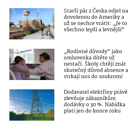
Starší pár z Česka odjel na
dovolenou do Ameriky a
už se nechce vrátit: „Je to
všechno lepší a levnější“
„Rodinné důvody“ jako
omluvenka dítěte už
nestačí. Školy chtějí znát
skutečný důvod absence a
strkají nos do soukromí
Dodavatel elektřiny právě
zlevňuje zákazníkům
dodávky o 30 %. Nabídka
platí jen do konce roku