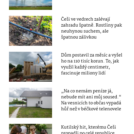
Češi ve vedrech zalévají
zahradu špatně. Rostliny pak
neuhynou suchem, ale
špatnou zálivkou
Dům postavil za měsíc a vyšel
ho na 110 tisíc korun. To, jak
využil každý centimetr,
fascinuje miliony lidí
„Na co nemám peníze já,
nebude mít ani můj soused.“
Na vesnicích to občas vypadá
hůř než v béčkové telenovele
Kutilský hit, kterému Češi
propadli po celé republice.