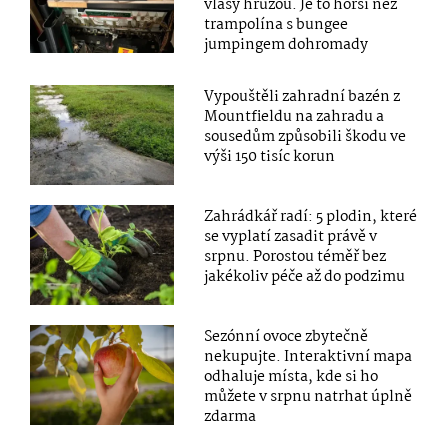
vlasy hrůzou. Je to horší než
trampolína s bungee
jumpingem dohromady
Vypouštěli zahradní bazén z
Mountfieldu na zahradu a
sousedům způsobili škodu ve
výši 150 tisíc korun
Zahrádkář radí: 5 plodin, které
se vyplatí zasadit právě v
srpnu. Porostou téměř bez
jakékoliv péče až do podzimu
Sezónní ovoce zbytečně
nekupujte. Interaktivní mapa
odhaluje místa, kde si ho
můžete v srpnu natrhat úplně
zdarma