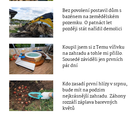
Bez povolení postavil dům s
bazénem na zemědělském
pozemku. O patnáct let
později stát nařídil demolici
Koupil jsem si z Temu vířivku
na zahradu a tohle mi přišlo.
Sousedé záviděli jen prvních
pár dní
Kdo zasadí první hlízy v srpnu,
bude mít na podzim
nejkrásnější zahradu. Záhony
rozzáří záplava barevných
květů