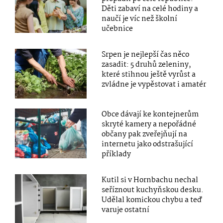
Děti zabaví na celé hodiny a
naučí je víc než školní
učebnice
Srpen je nejlepší čas něco
zasadit: 5 druhů zeleniny,
které stihnou ještě vyrůst a
zvládne je vypěstovat i amatér
Obce dávají ke kontejnerům
skryté kamery a nepořádné
občany pak zveřejňují na
internetu jako odstrašující
příklady
Kutil si v Hornbachu nechal
seříznout kuchyňskou desku.
Udělal komickou chybu a teď
varuje ostatní