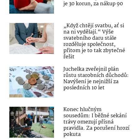
je 30 korun, za nákup 90
„Když chtějí svatbu, ať si
na ni vydělají.“ Výše
svatebního daru stále
rozděluje společnost,
přitom je to tak zbytečné
řešit
Juchelka zveřejnil plán
růstu starobních důchodů:
Navýšení je nejnižší za
posledních 10 let
Konec hlučným
sousedům: I běžné sekání
trávy omezují přísná
pravidla. Za porušení hrozí
pokuta