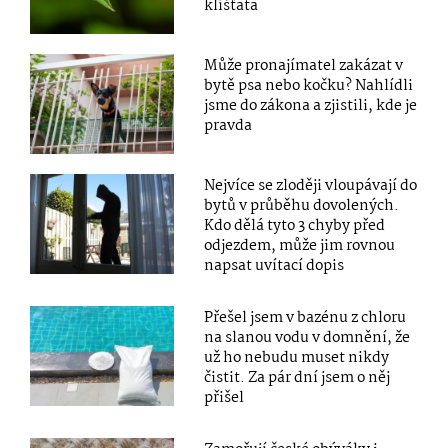
klíšťata
Může pronajímatel zakázat v
bytě psa nebo kočku? Nahlídli
jsme do zákona a zjistili, kde je
pravda
Nejvíce se zloději vloupávají do
bytů v průběhu dovolených.
Kdo dělá tyto 3 chyby před
odjezdem, může jim rovnou
napsat uvítací dopis
Přešel jsem v bazénu z chloru
na slanou vodu v domnění, že
už ho nebudu muset nikdy
čistit. Za pár dní jsem o něj
přišel