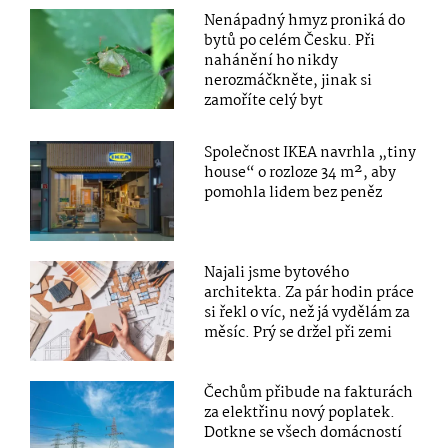
Nenápadný hmyz proniká do
bytů po celém Česku. Při
nahánění ho nikdy
nerozmáčkněte, jinak si
zamoříte celý byt
Společnost IKEA navrhla „tiny
house“ o rozloze 34 m², aby
pomohla lidem bez peněz
Najali jsme bytového
architekta. Za pár hodin práce
si řekl o víc, než já vydělám za
měsíc. Prý se držel při zemi
Čechům přibude na fakturách
za elektřinu nový poplatek.
Dotkne se všech domácností