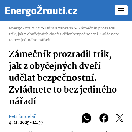
Toggl
navig
EnergoZrouti.cz
»
Dům a zahrada
»
Zámečník prozradil
trik, jak z obyčejných dveří udělat bezpečnostní. Zvládnete
to bez jediného nářadí
Zámečník prozradil trik,
jak z obyčejných dveří
udělat bezpečnostní.
Zvládnete to bez jediného
nářadí
Petr Šindelář
4. 11. 2025 ▪ 14:59