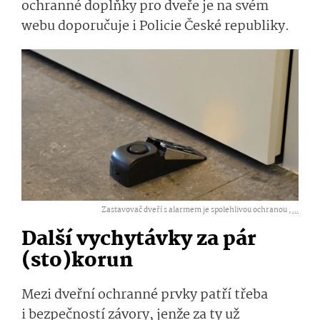
ochranné doplňky pro dveře je na svém
webu doporučuje i Policie České republiky.
Zastavovač dveří s alarmem je spolehlivou ochranou ,
...
Další vychytávky za pár
(sto)korun
Mezi dveřní ochranné prvky patří třeba
i bezpečností závory, jenže za ty už