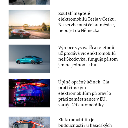
Zoufalí majitelé
elektromobilů Tesla v Česku.
Na servis musí čekat měsíce,
nebo jet do Německa
Výrobce vysavačů a telefonů
už prodává víc elektromobilů
než Škodovka, funguje přitom
jen na jednom trhu
Úplně opačný účinek. Cla
proti čínským
elektromobilům připraví o
práci zaměstnance v EU,
varuje šéf automobilky
Elektromobilita je
budoucností i u hasičských