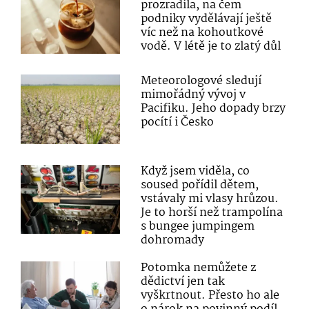
prozradila, na čem
podniky vydělávají ještě
víc než na kohoutkové
vodě. V létě je to zlatý důl
Meteorologové sledují
mimořádný vývoj v
Pacifiku. Jeho dopady brzy
pocítí i Česko
Když jsem viděla, co
soused pořídil dětem,
vstávaly mi vlasy hrůzou.
Je to horší než trampolína
s bungee jumpingem
dohromady
Potomka nemůžete z
dědictví jen tak
vyškrtnout. Přesto ho ale