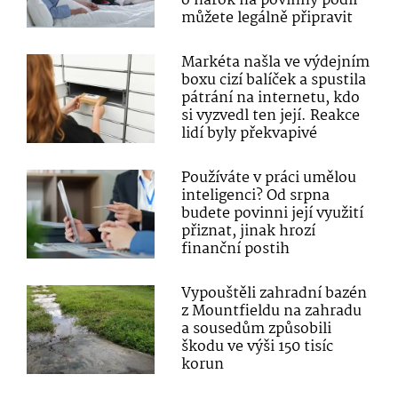
o nárok na povinný podíl
můžete legálně připravit
Markéta našla ve výdejním
boxu cizí balíček a spustila
pátrání na internetu, kdo
si vyzvedl ten její. Reakce
lidí byly překvapivé
Používáte v práci umělou
inteligenci? Od srpna
budete povinni její využití
přiznat, jinak hrozí
finanční postih
Vypouštěli zahradní bazén
z Mountfieldu na zahradu
a sousedům způsobili
škodu ve výši 150 tisíc
korun