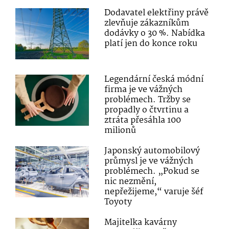
Dodavatel elektřiny právě
zlevňuje zákazníkům
dodávky o 30 %. Nabídka
platí jen do konce roku
Legendární česká módní
firma je ve vážných
problémech. Tržby se
propadly o čtvrtinu a
ztráta přesáhla 100
milionů
Japonský automobilový
průmysl je ve vážných
problémech. „Pokud se
nic nezmění,
nepřežijeme,“ varuje šéf
Toyoty
Majitelka kavárny