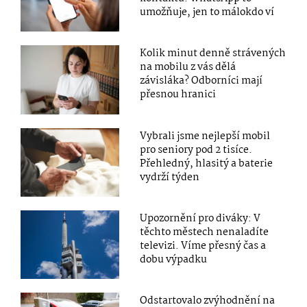
umožňuje, jen to málokdo ví
Kolik minut denně strávených
na mobilu z vás dělá
závisláka? Odborníci mají
přesnou hranici
Vybrali jsme nejlepší mobil
pro seniory pod 2 tisíce.
Přehledný, hlasitý a baterie
vydrží týden
Upozornění pro diváky: V
těchto městech nenaladíte
televizi. Víme přesný čas a
dobu výpadku
Odstartovalo zvýhodnění na