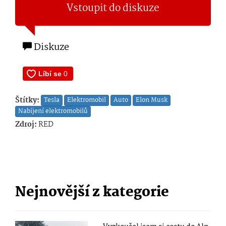
Vstoupit do diskuze
Diskuze
Štítky:
Tesla
Elektromobil
Auto
Elon Musk
Nabíjení elektromobilů
Zdroj:
RED
Nejnovější z kategorie