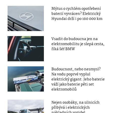
Mýtus o rychlém opotřebení
baterií vyvrácen? Elektrický
Hyundai drží i po 160 000 km
Vsadit do budoucna jen na
elektromobilitu je slepá cesta,
říká šéf BMW
Budoucnost, nebo nesmysl?
Na vodu poprvé vyplul
elektrický gigant. Jeho baterie
váží jako baterie pěti set
elektromobilů
Nejen osobáky, na silnicích
přibývá i elektrických
nákladních vozidel