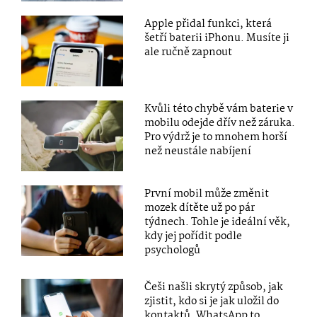
Apple přidal funkci, která
šetří baterii iPhonu. Musíte ji
ale ručně zapnout
Kvůli této chybě vám baterie v
mobilu odejde dřív než záruka.
Pro výdrž je to mnohem horší
než neustále nabíjení
První mobil může změnit
mozek dítěte už po pár
týdnech. Tohle je ideální věk,
kdy jej pořídit podle
psychologů
Češi našli skrytý způsob, jak
zjistit, kdo si je jak uložil do
kontaktů. WhatsApp to