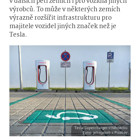
v dalších pěti zemích i pro vozidla jiných
výrobců. To může v některých zemích
výrazně rozšířit infrastrukturu pro
majitele vozidel jiných značek než je
Tesla.
Tesla Supercharger v Německu
Foto
: johnjakob z Pixabay