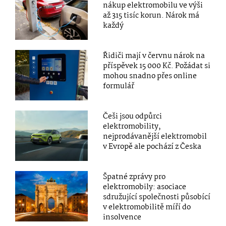
nákup elektromobilu ve výši
až 315 tisíc korun. Nárok má
každý
Řidiči mají v červnu nárok na
příspěvek 15 000 Kč. Požádat si
mohou snadno přes online
formulář
Češi jsou odpůrci
elektromobility,
nejprodávanější elektromobil
v Evropě ale pochází z Česka
Špatné zprávy pro
elektromobily: asociace
sdružující společnosti působící
v elektromobilitě míří do
insolvence