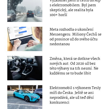
Vyzkoušel jsem si cestu do Alp
s elektromobilem. Byl jsem
skeptický, ale realita byla
100× horší
Meta rozhodla o ukončení
Messengeru. Miliony Čechů se
od prosince už do svého účtu
nedostanou
Změna, která se dotkne všech
nových aut: Od 2026 už bez
této výbavy na trh nesmí. Ne
každému se to bude líbit
Elektromobil s výkonem Tesly
míří do Česka. Ještě se ani
neprodává, ale už teď děsí
konkurenci