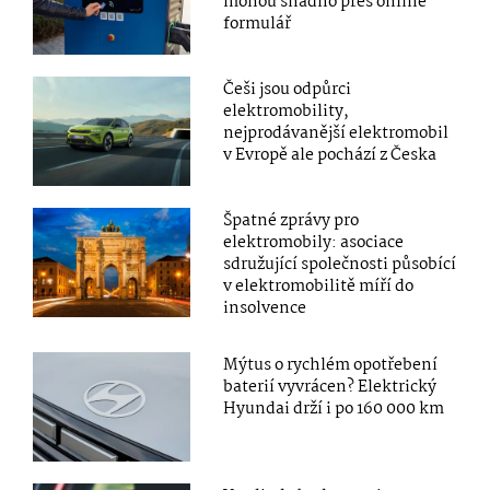
mohou snadno přes online
formulář
Češi jsou odpůrci
elektromobility,
nejprodávanější elektromobil
v Evropě ale pochází z Česka
Špatné zprávy pro
elektromobily: asociace
sdružující společnosti působící
v elektromobilitě míří do
insolvence
Mýtus o rychlém opotřebení
baterií vyvrácen? Elektrický
Hyundai drží i po 160 000 km