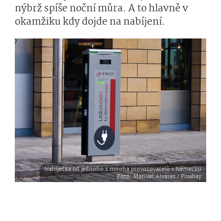
nýbrž spíše noční můra. A to hlavně v
okamžiku kdy dojde na nabíjení.
Nabíječka od jednoho z mnoha provozovatelů v Německu
Foto
: Manuel Alvarez / Pixabay