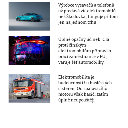
Výrobce vysavačů a telefonů
už prodává víc elektromobilů
než Škodovka, funguje přitom
jen na jednom trhu
Úplně opačný účinek. Cla
proti čínským
elektromobilům připraví o
práci zaměstnance v EU,
varuje šéf automobilky
Elektromobilita je
budoucností i u hasičských
cisteren. Od spalovacího
motoru však hasiči zatím
úplně neupouštějí