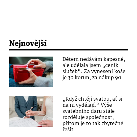
Nejnovější
Dětem nedávám kapesné,
ale udělala jsem „ceník
služeb“. Za vynesení koše
je 30 korun, za nákup 90
„Když chtějí svatbu, ať si
na ni vydělají.“ Výše
svatebního daru stále
rozděluje společnost,
přitom je to tak zbytečné
řešit