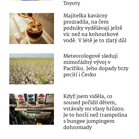
Toyoty
Majitelka kavárny
prozradila, na čem
podniky vydělávají ještě
víc než na kohoutkové
vodě. V létě je to zlatý důl
Meteorologové sledují
mimořádný vývoj v
Pacifiku. Jeho dopady brzy
pocítí i Česko
Když jsem viděla, co
soused pořídil dětem,
vstávaly mi vlasy hrůzou.
Je to horší než trampolína
s bungee jumpingem
dohromady