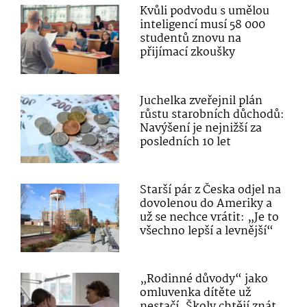
Kvůli podvodu s umělou
inteligencí musí 58 000
studentů znovu na
přijímací zkoušky
Juchelka zveřejnil plán
růstu starobních důchodů:
Navýšení je nejnižší za
posledních 10 let
Starší pár z Česka odjel na
dovolenou do Ameriky a
už se nechce vrátit: „Je to
všechno lepší a levnější“
„Rodinné důvody“ jako
omluvenka dítěte už
nestačí. Školy chtějí znát