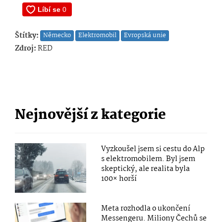
Štítky:
Německo
Elektromobil
Evropská unie
Zdroj:
RED
Nejnovější z kategorie
Vyzkoušel jsem si cestu do Alp
s elektromobilem. Byl jsem
skeptický, ale realita byla
100× horší
Meta rozhodla o ukončení
Messengeru. Miliony Čechů se