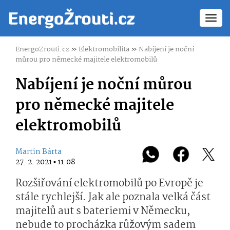
Toggl
navig
EnergoZrouti.cz
»
Elektromobilita
»
Nabíjení je noční
můrou pro německé majitele elektromobilů
Nabíjení je noční můrou
pro německé majitele
elektromobilů
Martin Bárta
27. 2. 2021 ▪ 11:08
Rozšiřování elektromobilů po Evropě je
stále rychlejší. Jak ale poznala velká část
majitelů aut s bateriemi v Německu,
nebude to procházka růžovým sadem