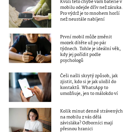
Kvůli této chybě vám baterie v
mobilu odejde dřív než záruka.
Pro výdrž je to mnohem horší
než neustále nabíjení
První mobil může změnit
mozek dítěte už po pár
týdnech. Tohle je ideální věk,
kdy jej pořídit podle
psychologů
Češi našli skrytý způsob, jak
zjistit, kdo si je jak uložil do
kontaktů. WhatsApp to
umožňuje, jen to málokdo ví
Kolik minut denně strávených
na mobilu z vás dělá
závisláka? Odborníci mají
přesnou hranici