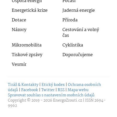
Úspora energií
Počasí
Energetická krize
Jaderná energie
Dotace
Příroda
Názory
Cestování a volný
čas
Mikromobilita
Cyklistika
Tiskové zprávy
Doporučujeme
Vesmír
Tiráž & Kontakty
|
Etický kodex
|
Ochrana osobních
údajů
|
Facebook
|
Twitter
|
RSS
|
Mapa webu
Spravovat souhlas s nastavením osobních údajů
Copyright © 2019 - 2026
EnergoZrouti.cz
| ISSN 2694-
9962