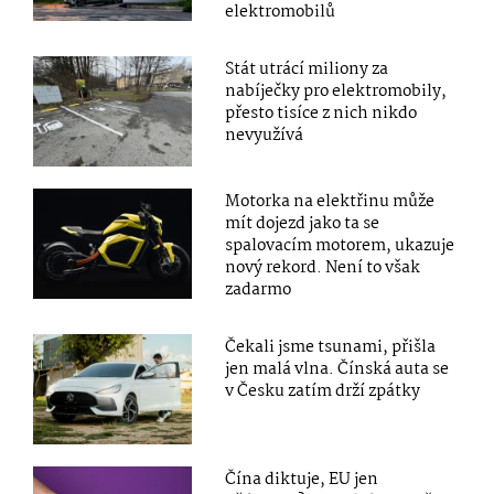
elektromobilů
Stát utrácí miliony za
nabíječky pro elektromobily,
přesto tisíce z nich nikdo
nevyužívá
Motorka na elektřinu může
mít dojezd jako ta se
spalovacím motorem, ukazuje
nový rekord. Není to však
zadarmo
Čekali jsme tsunami, přišla
jen malá vlna. Čínská auta se
v Česku zatím drží zpátky
Čína diktuje, EU jen