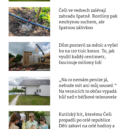
Češi ve vedrech zalévají
zahradu špatně. Rostliny pak
neuhynou suchem, ale
špatnou zálivkou
Dům postavil za měsíc a vyšel
ho na 110 tisíc korun. To, jak
využil každý centimetr,
fascinuje miliony lidí
„Na co nemám peníze já,
nebude mít ani můj soused.“
Na vesnicích to občas vypadá
hůř než v béčkové telenovele
Kutilský hit, kterému Češi
propadli po celé republice.
Děti zabaví na celé hodiny a