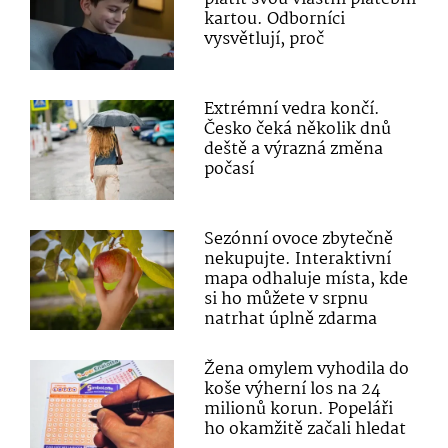
kartou. Odborníci
vysvětlují, proč
Extrémní vedra končí.
Česko čeká několik dnů
deště a výrazná změna
počasí
Sezónní ovoce zbytečně
nekupujte. Interaktivní
mapa odhaluje místa, kde
si ho můžete v srpnu
natrhat úplně zdarma
Žena omylem vyhodila do
koše výherní los na 24
milionů korun. Popeláři
ho okamžitě začali hledat