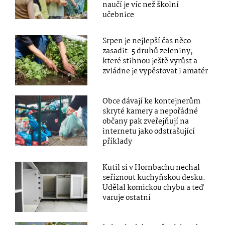
naučí je víc než školní
učebnice
Srpen je nejlepší čas něco
zasadit: 5 druhů zeleniny,
které stihnou ještě vyrůst a
zvládne je vypěstovat i amatér
Obce dávají ke kontejnerům
skryté kamery a nepořádné
občany pak zveřejňují na
internetu jako odstrašující
příklady
Kutil si v Hornbachu nechal
seříznout kuchyňskou desku.
Udělal komickou chybu a teď
varuje ostatní