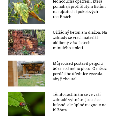
Jednoduchá opatření, která
pomáhají proti žlutým listům
na rajčatech i pokojových
rostlinách
Už žádný beton ani dlažba. Na
zahrady se vrací materiál
oblíbený v 60. letech
minulého století
Můj soused postavil pergolu
60 cm od mého plotu. O měsíc
později ho úřednice vyzvala,
aby ji zboural
Těmto rostlinám se ve vaší
zahradě vyhněte. Jsou sice
krásné, ale úplné magnety na
klíšťata