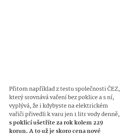
Přitom
například z
testu společnosti ČEZ,
který srovnává vaření bez poklice a s ní,
vyplývá, že i kdybyste na elektrickém
vařiči
přivedli k varu jen 1 litr vody denně,
s poklicí ušetříte za rok
kolem
229
korun.
A to už je skoro cena nové