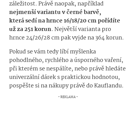
záležitost
.
Právě n
aopak, například
nejmenší variantu
v černé barvě
,
která
sedí
na hrnce 16
/
1
8
/
20 c
m
pořídíte
už za 251 korun
.
Nej­větší
varianta
pro
hrnce 24/26/28 cm
pak vyjde na 364 korun.
Pokud se vám
tedy
líbí myšlenka
pohodlného, rychlého a úsporného vaření,
při kterém se nespálíte,
nebo právě hledáte
univerzální dárek s praktickou hodnotou,
pospěšte si na
nákupy
prá­vě
do Kauflandu.