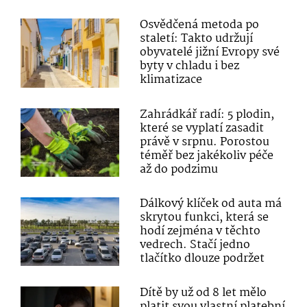
Osvědčená metoda po
staletí: Takto udržují
obyvatelé jižní Evropy své
byty v chladu i bez
klimatizace
Zahrádkář radí: 5 plodin,
které se vyplatí zasadit
právě v srpnu. Porostou
téměř bez jakékoliv péče
až do podzimu
Dálkový klíček od auta má
skrytou funkci, která se
hodí zejména v těchto
vedrech. Stačí jedno
tlačítko dlouze podržet
Dítě by už od 8 let mělo
platit svou vlastní platební