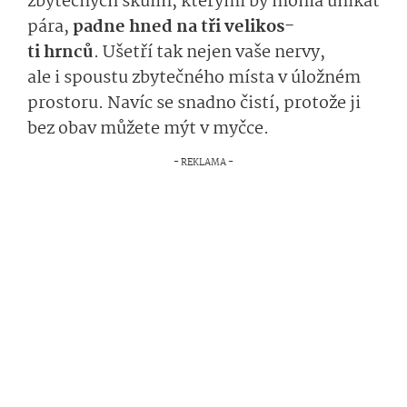
zbytečných skulin, kterými by mohla unikat
pára,
padne hned na
tři
velikos­
t
i
hrnců
.
Ušet­ří tak nejen vaše nervy,
ale
i spoustu
zby­tečného
míst
a
v ú­ložném
prostoru.
Navíc se snadno čistí
, protože ji
bez obav můžete mýt v myčce.