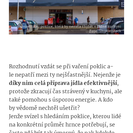
Univerzální poklice, která by neměla chybět v žádné kuchyni
Foto
: Shutterstock
Rozhodnutí vzdát
se
při vaření
poklic
a­
le
nepatří mezi ty nejšťastnější. Nejenže je
díky nim celá příprava jídla efektivnější
,
protože zkracují
čas
strá­vený v kuchyni
, ale
také pomohou s úsporou energie. A kdo
by
vědomě nechtěl ušetřit?
Jenže
svízel
s hle­dáním poklice, kterou lidé
na konkrétní průměr hrnce potřebují, se