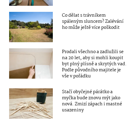
Co dělat s trávníkem
spáleným sluncem? Zalévání
ho může ještě více poškodit
Prodali všechno a zadlužili se
na 20 let, aby si mohli koupit
byt plný plísně a skrytých vad.
Podle původního majitele je
vše v pořádku
Stačí obyčejné párátko a
myčka bude znovu mýt jako
nová. Zmizí zápach i mastné
usazeniny