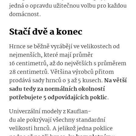
jedná o opravdu užitečnou
volbu pro každou
domácnost
.
Stačí dvě a konec
H
rnce
se běžně
vyrábějí ve velikostech od
nejmenších, které mají průměr
16 centimetrů, až do největších s průměrem
28 centimetrů.
Většina výrobců přitom
prodává sady hrnců o 3 až 5 kusech.
Na větší
sadu tedy za normálních okolností
potřebujete 5 odpovídajících poklic
.
Univerzální modely
z Kauflan­
du
ale
pokrýva­jí
všechny standardní
velikosti hrnců. A jelikož jedna poklice