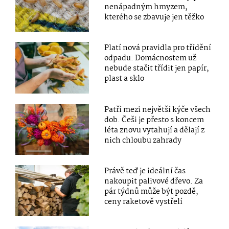
nenápadným hmyzem,
kterého se zbavuje jen těžko
Platí nová pravidla pro třídění
odpadu: Domácnostem už
nebude stačit třídit jen papír,
plast a sklo
Patří mezi největší kýče všech
dob. Češi je přesto s koncem
léta znovu vytahují a dělají z
nich chloubu zahrady
Právě teď je ideální čas
nakoupit palivové dřevo. Za
pár týdnů může být pozdě,
ceny raketově vystřelí