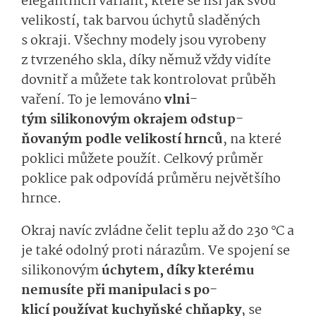
elegantních
variant
, které se liší
jak
svou
velikostí
, tak
barvou
úchy­t
ů
sladěných
s okraji.
Všechny modely jsou vyrobeny
z tvrzeného skla,
díky němuž
vždy vidíte
dovnitř a můžete tak
kontrolovat průběh
vaření.
To je l
emováno
vlni­
tý
m
silikonový
m
o­
kraj
em
odstup­
ňovaný
m
podle velikostí hrnců
, na které
poklic
i můžete použít. Celkový průměr
poklice pak odpovídá průměru největšího
hrnce.
Okraj n
avíc zvládne
čelit
te­plu až do 230 °C
a
je
také
odolný proti nárazům
.
Ve spojení se
silikonovým
úchytem, díky kterému
nemusíte
při
ma­nipulaci
s po­
klicí
používat
kuchyň­ské
chňapky
, se