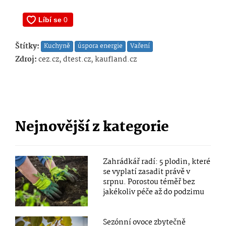
Štítky:
Kuchyně
úspora energie
Vaření
Zdroj:
cez.cz, dtest.cz, kaufland.cz
Nejnovější z kategorie
Zahrádkář radí: 5 plodin, které
se vyplatí zasadit právě v
srpnu. Porostou téměř bez
jakékoliv péče až do podzimu
Sezónní ovoce zbytečně