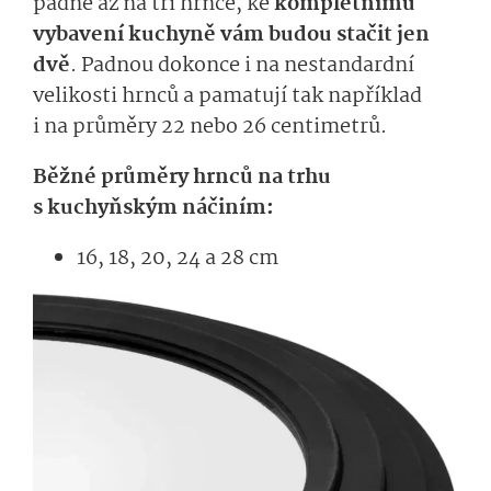
padne až na tři hrnce, k
e
kompletnímu
vybavení kuchyně vám
budou stačit jen
dvě
.
P
adnou dokonce i na nestandardní
velikosti hrnců a pamatují tak například
i na průměry 22 nebo 26 centimetrů.
Běžné průměry hrnců na trhu
s kuchyňským náčiním
:
16, 18, 20, 24 a 28
cm