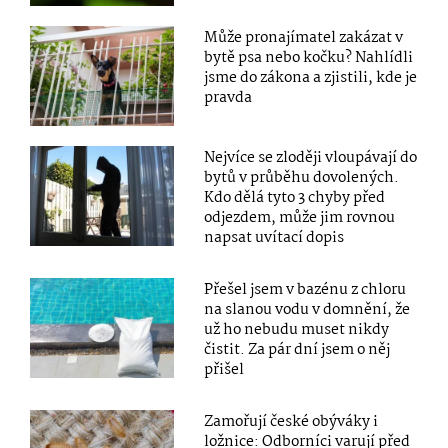
Může pronajímatel zakázat v
bytě psa nebo kočku? Nahlídli
jsme do zákona a zjistili, kde je
pravda
Nejvíce se zloději vloupávají do
bytů v průběhu dovolených.
Kdo dělá tyto 3 chyby před
odjezdem, může jim rovnou
napsat uvítací dopis
Přešel jsem v bazénu z chloru
na slanou vodu v domnění, že
už ho nebudu muset nikdy
čistit. Za pár dní jsem o něj
přišel
Zamořují české obýváky i
ložnice: Odborníci varují před