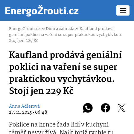
Toggl
navig
EnergoZrouti.cz
»
Dům a zahrada
»
Kaufland prodává
geniální poklici na vaření se super praktickou vychytávkou.
Stojí jen 229 Kč
Kaufland prodává geniální
poklici na vaření se super
praktickou vychytávkou.
Stojí jen 229 Kč
Anna Adlerová
27. 11. 2025 ▪ 06:48
Poklice na hrnce řada lidí v kuchyni
téměř nevyužívá. Najít totiž rychle tu