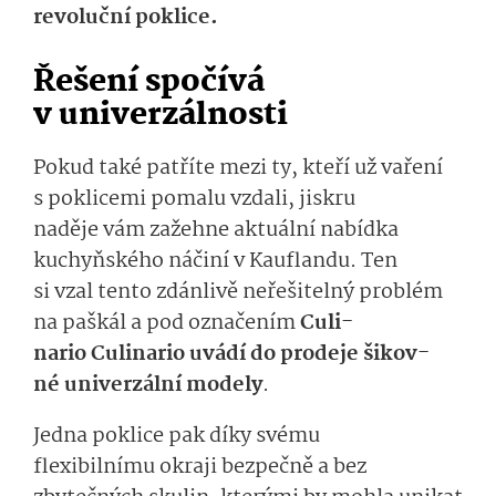
revoluční poklice.
Řešení
spočívá
v univerzálnosti
Pokud také patříte mezi ty, kteří už vaření
s poklicemi pomalu vzdali, jiskru
naděje
vám
za­žehne
aktuální nabídka
kuchyňského náčiní
v
Kauflan­du. Ten
s
i vzal
tento
zdán­livě neřešitelný problém
na paškál a
pod označením
Culi­
nario
Culinari­o
uv
ádí
do prodeje
šikov­
né
univerzální
mo­dely
.
Jedna poklice pak
díky svému
flexibilnímu
o­kraji
bezpečně
a bez