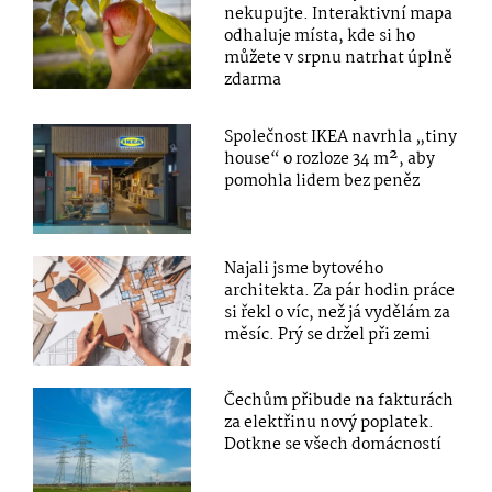
nekupujte. Interaktivní mapa
odhaluje místa, kde si ho
můžete v srpnu natrhat úplně
zdarma
Společnost IKEA navrhla „tiny
house“ o rozloze 34 m², aby
pomohla lidem bez peněz
Najali jsme bytového
architekta. Za pár hodin práce
si řekl o víc, než já vydělám za
měsíc. Prý se držel při zemi
Čechům přibude na fakturách
za elektřinu nový poplatek.
Dotkne se všech domácností