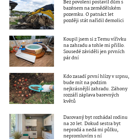
Bez povolení postavil dům s
bazénem na zemědělském
pozemku. O patnáct let
později stát nařídil demolici
Koupil jsem si z Temu vířivku
na zahradu a tohle mi přišlo.
Sousedé záviděli jen prvních
pár dní
Kdo zasadí první hlízy v srpnu,
bude mít na podzim
nejkrásnější zahradu. Záhony
rozzáří záplava barevných
květů
Darovaný byt rozhádal rodinu
na 20 let. Dokud sestra byt
neprodá a nedá mi půlku,
nepromluvím s ní