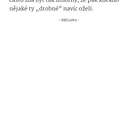
často zdá být tak
úmorný
, že
pak kdekdo
nějaké ty
„
drobné
“
na­víc oželí.