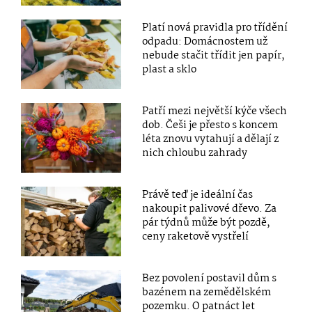
Platí nová pravidla pro třídění
odpadu: Domácnostem už
nebude stačit třídit jen papír,
plast a sklo
Patří mezi největší kýče všech
dob. Češi je přesto s koncem
léta znovu vytahují a dělají z
nich chloubu zahrady
Právě teď je ideální čas
nakoupit palivové dřevo. Za
pár týdnů může být pozdě,
ceny raketově vystřelí
Bez povolení postavil dům s
bazénem na zemědělském
pozemku. O patnáct let