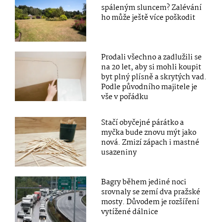
spáleným sluncem? Zalévání
ho může ještě více poškodit
Prodali všechno a zadlužili se
na 20 let, aby si mohli koupit
byt plný plísně a skrytých vad.
Podle původního majitele je
vše v pořádku
Stačí obyčejné párátko a
myčka bude znovu mýt jako
nová. Zmizí zápach i mastné
usazeniny
Bagry během jediné noci
srovnaly se zemí dva pražské
mosty. Důvodem je rozšíření
vytížené dálnice