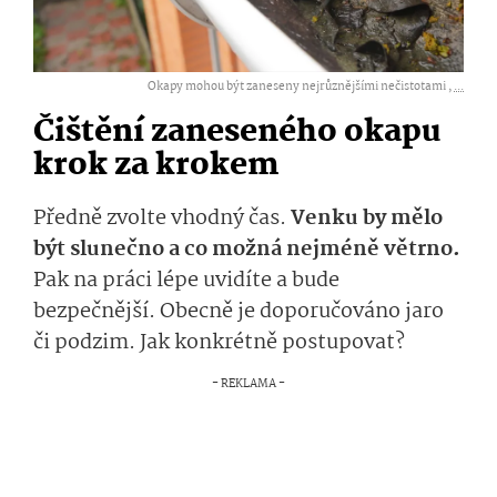
Okapy mohou být zaneseny nejrůznějšími nečistotami ,
...
Čištění zaneseného okapu
krok za krokem
Předně zvolte vhodný čas.
Venku by mělo
být slunečno a co možná nejméně větrno.
Pak na práci lépe uvidíte a bude
bezpečnější. Obecně je doporučováno jaro
či podzim. Jak konkrétně postupovat?