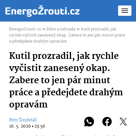
Toggl
navig
EnergoZrouti.cz
»
Dům a zahrada
»
Kutil prozradil, jak
rychle vyčistit zanesený okap. Zabere to jen pár minut práce
a předejdete drahým opravám
Kutil prozradil, jak rychle
vyčistit zanesený okap.
Zabere to jen pár minut
práce a předejdete drahým
opravám
Petr Šindelář
16. 5. 2026 ▪ 23:56