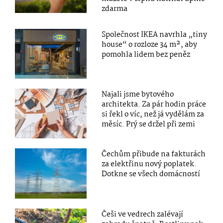
zdarma
Společnost IKEA navrhla „tiny
house“ o rozloze 34 m², aby
pomohla lidem bez peněz
Najali jsme bytového
architekta. Za pár hodin práce
si řekl o víc, než já vydělám za
měsíc. Prý se držel při zemi
Čechům přibude na fakturách
za elektřinu nový poplatek.
Dotkne se všech domácností
Češi ve vedrech zalévají