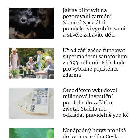
Jak se připravit na
pozorování zatmění
Slunce? Speciální
pomůcku si vyrobíte sami
a skvěle zabavíte děti
Už od září začne fungovat
supermoderní sanatorium
za 693 milionů. Péče bude
pro vybrané pojištěnce
zdarma
Otec dětem vybudoval
milionové investiční
portfolio do začátku
života. Stačilo mu
odkládat pravidelně 500 Kč
Nenápadný hmyz proniká
do bytů po celém Česku.