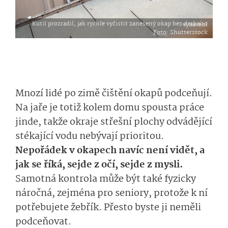
Kutil prozradil, jak rychle vyčistit zanesený okap bez drahého vybavení
Foto
: Shutterstock
Mnozí lidé po zimě čištění okapů podceňují.
Na jaře je totiž kolem domu spousta práce
jinde, takže okraje střešní plochy odvádějící
stékající vodu nebývají prioritou.
Nepořádek v okapech navíc není vidět, a
jak se říká, sejde z očí, sejde z mysli.
Samotná kontrola může být také fyzicky
náročná, zejména pro seniory, protože k ní
potřebujete žebřík. Přesto byste ji neměli
podceňovat.