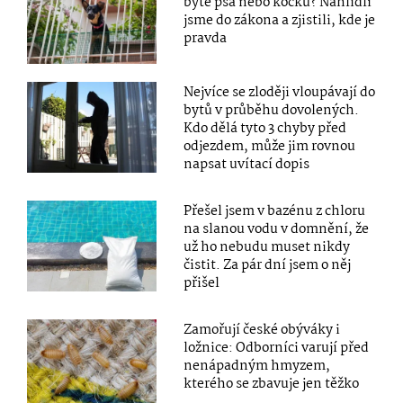
bytě psa nebo kočku? Nahlídli
jsme do zákona a zjistili, kde je
pravda
Nejvíce se zloději vloupávají do
bytů v průběhu dovolených.
Kdo dělá tyto 3 chyby před
odjezdem, může jim rovnou
napsat uvítací dopis
Přešel jsem v bazénu z chloru
na slanou vodu v domnění, že
už ho nebudu muset nikdy
čistit. Za pár dní jsem o něj
přišel
Zamořují české obýváky i
ložnice: Odborníci varují před
nenápadným hmyzem,
kterého se zbavuje jen těžko