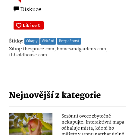
Diskuze
Štítky:
Okapy
čištění
Bezpečnost
Zdroj:
thespruce.com, homesandgardens.com,
thisoldhouse.com
Nejnovější z kategorie
Sezónní ovoce zbytečně
nekupujte. Interaktivní mapa
odhaluje místa, kde si ho
můžete v srpnu natrhat úplně