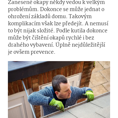
Zanesené okapy někdy vedou k velkým
problémům. Dokonce se může jednat o
ohrožení základů domu. Takovým
komplikacím však lze předejít. A nemusí
to být nijak složité. Podle kutila dokonce
může být čištění okapů rychlé i bez
drahého vybavení. Úplně nejdůležitější
je ovšem prevence.