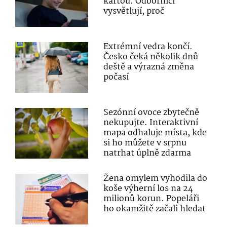
kartou. Odborníci
vysvětlují, proč
Extrémní vedra končí.
Česko čeká několik dnů
deště a výrazná změna
počasí
Sezónní ovoce zbytečně
nekupujte. Interaktivní
mapa odhaluje místa, kde
si ho můžete v srpnu
natrhat úplně zdarma
Žena omylem vyhodila do
koše výherní los na 24
milionů korun. Popeláři
ho okamžitě začali hledat