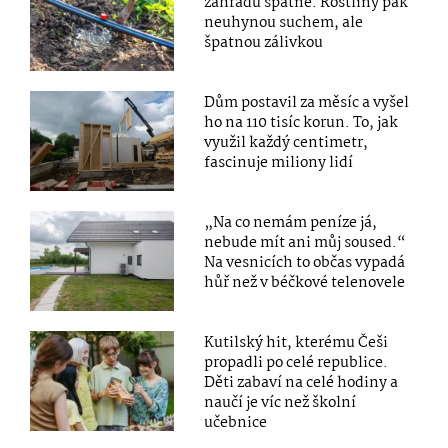
zahradu špatně. Rostliny pak
neuhynou suchem, ale
špatnou zálivkou
Dům postavil za měsíc a vyšel
ho na 110 tisíc korun. To, jak
využil každý centimetr,
fascinuje miliony lidí
„Na co nemám peníze já,
nebude mít ani můj soused.“
Na vesnicích to občas vypadá
hůř než v béčkové telenovele
Kutilský hit, kterému Češi
propadli po celé republice.
Děti zabaví na celé hodiny a
naučí je víc než školní
učebnice