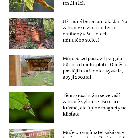
rostlinách
Už žádný beton ani dlažba. Na
zahrady se vrací materiál
oblíbený v 60. letech
minulého století
Můj soused postavil pergolu
60 cm od mého plotu. O měsíc
později ho úřednice vyzvala,
aby ji zboural
Těmto rostlinám se ve vaší
zahradě vyhněte. Jsou sice
krásné, ale úplné magnety na
klíšťata
Může pronajímatel zakázat v