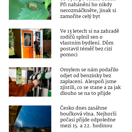
Při nahánění ho nikdy
nerozmáčkněte, jinak si
zamoříte celý byt
Ve 13 letech si na zahradě
rodičů splnil sen o
vlastním bydlení. Dům
postavil téměř bez cizí
pomoci
Omylem se nám podařilo
odjet od benzinky bez
zaplacení. Alespoň jsme
zjistili, co se stane a za jak
dlouho se na to přijde
Česko dnes zasáhne
bouřková vlna. Nejhorší
počasí přijde odpoledne
mezi 15. a 22. hodinou