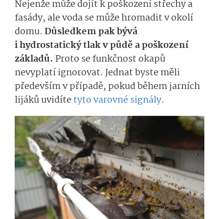
Nejenže může dojít k poškození střechy a
fasády, ale voda se může hromadit v okolí
domu.
Důsledkem pak bývá
i hydrostatický tlak v půdě a poškození
základů.
Proto se funkčnost okapů
nevyplatí ignorovat. Jednat byste měli
především v případě, pokud během jarních
lijáků uvidíte
tyto varovné signály
.