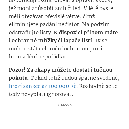
doporučují zkontrolovat a opravit škody,
jež mohl způsobit sníh či led. V létě byste
měli ořezávat převislé větve, čímž
eliminujete padání nečistot. Na podzim
odstraňujte listy.
K dispozici při tom máte
i ochranné mřížky či lapače listí
. Ty se
mohou stát celoroční ochranou proti
hromadění nepořádku.
Pozor! Za okapy můžete dostat i tučnou
pokutu.
Pokud totiž budou špatně svedené,
hrozí sankce až 100 000 Kč
. Rozhodně se to
tedy nevyplatí ignorovat.