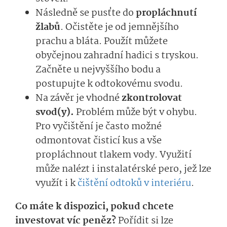
Následně se pusťte do
propláchnutí
žlabů
. Očistěte je od jemnějšího
prachu a bláta. Použít můžete
obyčejnou zahradní hadici s tryskou.
Začněte u nejvyššího bodu a
postupujte k odtokovému svodu.
Na závěr je vhodné
zkontrolovat
svod(y).
Problém může být v ohybu.
Pro vyčištění je často možné
odmontovat čisticí kus a vše
propláchnout tlakem vody. Využití
může nalézt i
instalatérské pero
, jež lze
využít i k
čištění odtoků v interiéru
.
Co máte k dispozici, pokud chcete
investovat víc peněz?
Pořídit si lze