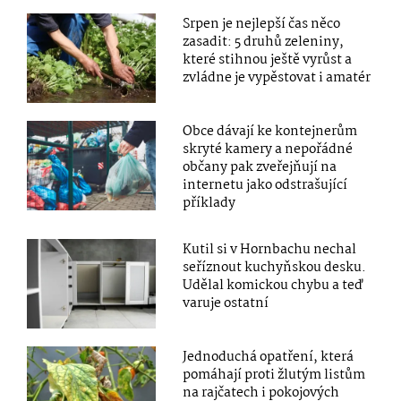
Srpen je nejlepší čas něco
zasadit: 5 druhů zeleniny,
které stihnou ještě vyrůst a
zvládne je vypěstovat i amatér
Obce dávají ke kontejnerům
skryté kamery a nepořádné
občany pak zveřejňují na
internetu jako odstrašující
příklady
Kutil si v Hornbachu nechal
seříznout kuchyňskou desku.
Udělal komickou chybu a teď
varuje ostatní
Jednoduchá opatření, která
pomáhají proti žlutým listům
na rajčatech i pokojových