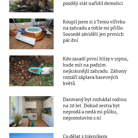
později stát nařídil demolici
Koupil jsem si z Temu vířivku
na zahradu a tohle mi přišlo.
Sousedé záviděli jen prvních
pár dní
Kdo zasadí první hlízy v srpnu,
bude mít na podzim
nejkrásnější zahradu. Záhony
rozzáří záplava barevných
květů
Darovaný byt rozhádal rodinu
na 20 let. Dokud sestra byt
neprodá a nedá mi půlku,
nepromluvím s ní
Co dělat s trávníkem