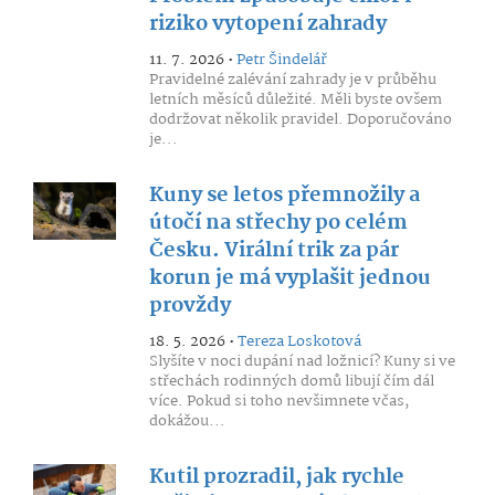
riziko vytopení zahrady
11. 7. 2026 •
Petr Šindelář
Pravidelné zalévání zahrady je v průběhu
letních měsíců důležité. Měli byste ovšem
dodržovat několik pravidel. Doporučováno
je...
Kuny se letos přemnožily a
útočí na střechy po celém
Česku. Virální trik za pár
korun je má vyplašit jednou
provždy
18. 5. 2026 •
Tereza Loskotová
Slyšíte v noci dupání nad ložnicí? Kuny si ve
střechách rodinných domů libují čím dál
více. Pokud si toho nevšimnete včas,
dokážou...
Kutil prozradil, jak rychle