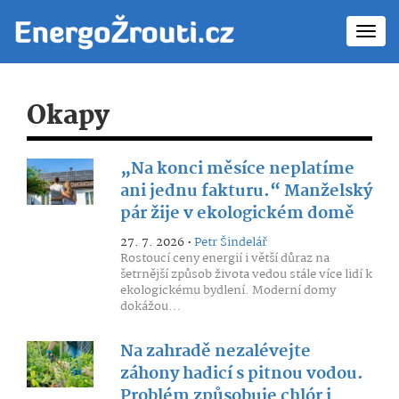
Toggl
navig
Okapy
„Na konci měsíce neplatíme
ani jednu fakturu.“ Manželský
pár žije v ekologickém domě
27. 7. 2026 •
Petr Šindelář
Rostoucí ceny energií i větší důraz na
šetrnější způsob života vedou stále více lidí k
ekologickému bydlení. Moderní domy
dokážou...
Na zahradě nezalévejte
záhony hadicí s pitnou vodou.
Problém způsobuje chlór i