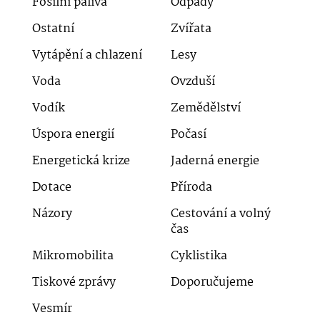
Fosilní paliva
Odpady
Ostatní
Zvířata
Vytápění a chlazení
Lesy
Voda
Ovzduší
Vodík
Zemědělství
Úspora energií
Počasí
Energetická krize
Jaderná energie
Dotace
Příroda
Názory
Cestování a volný
čas
Mikromobilita
Cyklistika
Tiskové zprávy
Doporučujeme
Vesmír