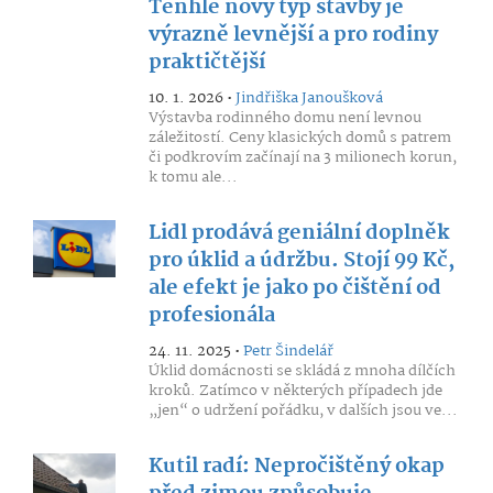
Tenhle nový typ stavby je
výrazně levnější a pro rodiny
praktičtější
10. 1. 2026 •
Jindřiška Janoušková
Výstavba rodinného domu není levnou
záležitostí. Ceny klasických domů s patrem
či podkrovím začínají na 3 milionech korun,
k tomu ale...
Lidl prodává geniální doplněk
pro úklid a údržbu. Stojí 99 Kč,
ale efekt je jako po čištění od
profesionála
24. 11. 2025 •
Petr Šindelář
Úklid domácnosti se skládá z mnoha dílčích
kroků. Zatímco v některých případech jde
„jen“ o udržení pořádku, v dalších jsou ve...
Kutil radí: Nepročištěný okap