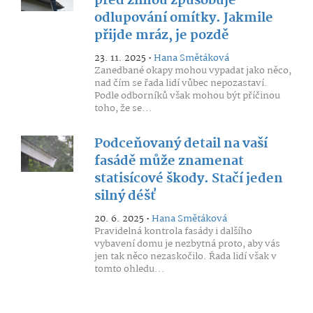
před zimou způsobuje
odlupování omítky. Jakmile
přijde mráz, je pozdě
23. 11. 2025 •
Hana Smětáková
Zanedbané okapy mohou vypadat jako něco,
nad čím se řada lidí vůbec nepozastaví.
Podle odborníků však mohou být příčinou
toho, že se...
Podceňovaný detail na vaší
fasádě může znamenat
statisícové škody. Stačí jeden
silný déšť
20. 6. 2025 •
Hana Smětáková
Pravidelná kontrola fasády i dalšího
vybavení domu je nezbytná proto, aby vás
jen tak něco nezaskočilo. Řada lidí však v
tomto ohledu...