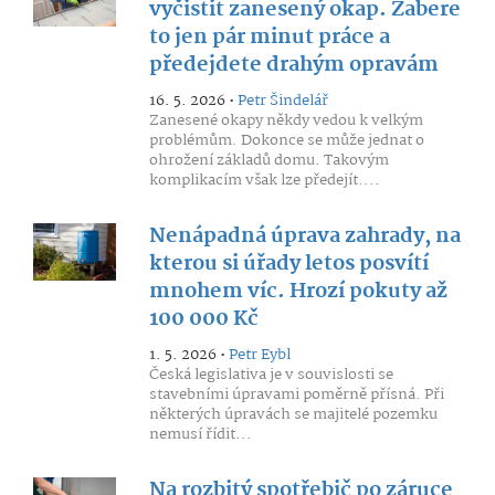
vyčistit zanesený okap. Zabere
to jen pár minut práce a
předejdete drahým opravám
16. 5. 2026 •
Petr Šindelář
Zanesené okapy někdy vedou k velkým
problémům. Dokonce se může jednat o
ohrožení základů domu. Takovým
komplikacím však lze předejít....
Nenápadná úprava zahrady, na
kterou si úřady letos posvítí
mnohem víc. Hrozí pokuty až
100 000 Kč
1. 5. 2026 •
Petr Eybl
Česká legislativa je v souvislosti se
stavebními úpravami poměrně přísná. Při
některých úpravách se majitelé pozemku
nemusí řídit...
Na rozbitý spotřebič po záruce