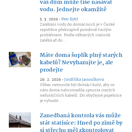
váš dům může tiše nasávat
vodu. Jednejte okamžitě
5. 3. 2026 •
Petr Eybl
Zatékání vody do domácností je v České
republice překvapivě poměrně častým
problémem. Podle některých statistik
zatéká až do...
Máte doma šuplík plný starých
kabelů? Nevyhazujte je, ale
prodejte
26. 2. 2026 •
Jindřiška Janoušková
Vůbec nemusíte být domácí kutil, aby se
vám doma nahromadila spousta starých
nefunkčních kabelů. Do obyčejné popelnice
je vyhodit...
Zanedbaná kontrola vás může
stát statisíce: Hned po zimě by
si střechu měl zkontrolovat